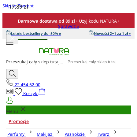
Skip to Content
17,89 zł
Ilość
Darmowa dostawa od 89 zł
• Użyj kodu NATURA •
Sprawdź »
Letnie bestsellery do -50% »
Nowości 2+1 za 1 zł »
Dodaj do koszyka
Przeszukaj cały sklep tutaj...
22 454 62 00
Koszyk
Menu
Promocje
Perfumy
Makijaż
Paznokcie
Twarz