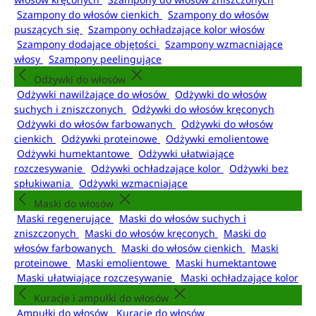
Szampony do włosów cienkich
Szampony do włosów
puszących się
Szampony ochładzające kolor włosów
Szampony dodające objętości
Szampony wzmacniające
włosy
Szampony peelingujące
Odżywki do włosów
Odżywki nawilżające do włosów
Odżywki do włosów
suchych i zniszczonych
Odżywki do włosów kręconych
Odżywki do włosów farbowanych
Odżywki do włosów
cienkich
Odżywki proteinowe
Odżywki emolientowe
Odżywki humektantowe
Odżywki ułatwiające
rozczesywanie
Odżywki ochładzające kolor
Odżywki bez
spłukiwania
Odżywki wzmacniające
Maski do włosów
Maski regenerujące
Maski do włosów suchych i
zniszczonych
Maski do włosów kręconych
Maski do
włosów farbowanych
Maski do włosów cienkich
Maski
proteinowe
Maski emolientowe
Maski humektantowe
Maski ułatwiające rozczesywanie
Maski ochładzające kolor
Kuracje i ampułki do włosów
Ampułki do włosów
Kuracje do włosów