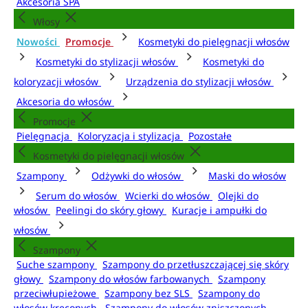
Akcesoria SPA
Włosy
Nowości
Promocje
Kosmetyki do pielęgnacji włosów
Kosmetyki do stylizacji włosów
Kosmetyki do
koloryzacji włosów
Urządzenia do stylizacji włosów
Akcesoria do włosów
Promocje
Pielęgnacja
Koloryzacja i stylizacja
Pozostałe
Kosmetyki do pielęgnacji włosów
Szampony
Odżywki do włosów
Maski do włosów
Serum do włosów
Wcierki do włosów
Olejki do
włosów
Peelingi do skóry głowy
Kuracje i ampułki do
włosów
Szampony
Suche szampony
Szampony do przetłuszczającej się skóry
głowy
Szampony do włosów farbowanych
Szampony
przeciwłupieżowe
Szampony bez SLS
Szampony do
włosów kręconych
Szampony do włosów zniszczonych