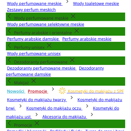
Wody perfumowane męskie
Wody toaletowe męskie
Zestawy perfum męskich
Wody perfumowane męskie
Wody perfumowane selektywne męskie
Perfumy arabskie i orientalne
Perfumy arabskie damskie
Perfumy arabskie męskie
Perfumy unisex
Wody perfumowane unisex
Dezodoranty perfumowane
Dezodoranty perfumowane męskie
Dezodoranty
perfumowane damskie
Makijaż
Nowości
Promocje
Kosmetyki do makijażu z SPF
Kosmetyki do makijażu twarzy
Kosmetyki do makijażu
brwi
Kosmetyki do makijażu oczu
Kosmetyki do
makijażu ust
Akcesoria do makijażu
Promocje