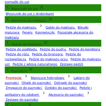
pomadki do ust
Błyszczyki do ust
Błyszczyki do ust z drobinkami
Akcesoria do makijażu
Pędzle do makijażu
Gąbki do makijażu
Bibułki
matujące
Pęsety
Kosmetyczki
Pozostałe akcesoria do
makijażu
Pędzle do makijażu
Pędzle do podkładu
Pędzle do pudru
Pędzle do korektora
Pędzle do różu
Pędzle do bronzera
Pędzle do
rozświetlacza
Pędzle do makijażu oczu
Pędzle do makijażu
ust
Pędzle z włosia naturalnego
Zestawy pędzli
Paznokcie
Promocje
Manicure hybrydowy
Lakiery do
paznokci
Oliwki do paznokci
Odżywki do paznokci
Zmywacze do paznokci
Ozdoby do paznokci
Pędzle i
aplikatory do zdobień
Akcesoria do paznokci
Zestawy do paznokci