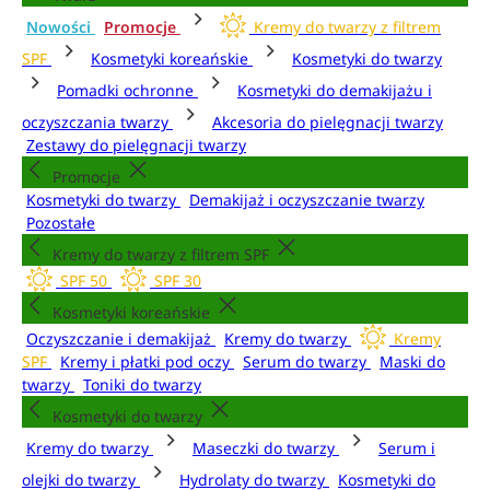
Nowości
Promocje
Kremy do twarzy z filtrem
SPF
Kosmetyki koreańskie
Kosmetyki do twarzy
Pomadki ochronne
Kosmetyki do demakijażu i
oczyszczania twarzy
Akcesoria do pielęgnacji twarzy
Zestawy do pielęgnacji twarzy
Promocje
Kosmetyki do twarzy
Demakijaż i oczyszczanie twarzy
Pozostałe
Kremy do twarzy z filtrem SPF
SPF 50
SPF 30
Kosmetyki koreańskie
Oczyszczanie i demakijaż
Kremy do twarzy
Kremy
SPF
Kremy i płatki pod oczy
Serum do twarzy
Maski do
twarzy
Toniki do twarzy
Kosmetyki do twarzy
Kremy do twarzy
Maseczki do twarzy
Serum i
olejki do twarzy
Hydrolaty do twarzy
Kosmetyki do