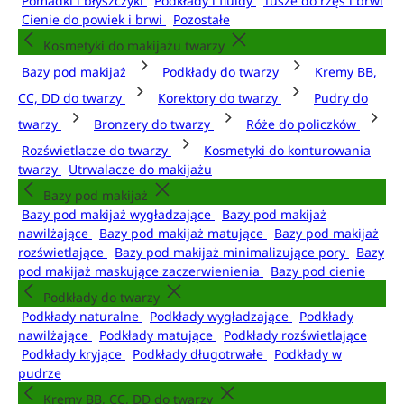
Pomadki i błyszczyki
Podkłady i fluidy
Tusze do rzęs i brwi
Cienie do powiek i brwi
Pozostałe
Kosmetyki do makijażu twarzy
Bazy pod makijaż
Podkłady do twarzy
Kremy BB,
CC, DD do twarzy
Korektory do twarzy
Pudry do
twarzy
Bronzery do twarzy
Róże do policzków
Rozświetlacze do twarzy
Kosmetyki do konturowania
twarzy
Utrwalacze do makijażu
Bazy pod makijaż
Bazy pod makijaż wygładzające
Bazy pod makijaż
nawilżające
Bazy pod makijaż matujące
Bazy pod makijaż
rozświetlające
Bazy pod makijaż minimalizujące pory
Bazy
pod makijaż maskujące zaczerwienienia
Bazy pod cienie
Podkłady do twarzy
Podkłady naturalne
Podkłady wygładzające
Podkłady
nawilżające
Podkłady matujące
Podkłady rozświetlające
Podkłady kryjące
Podkłady długotrwałe
Podkłady w
pudrze
Kremy BB, CC, DD do twarzy