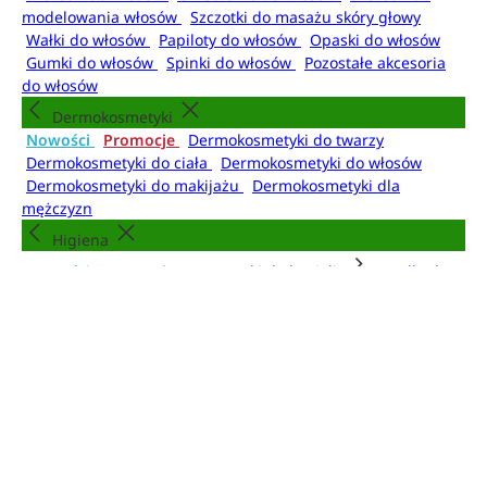
modelowania włosów
Szczotki do masażu skóry głowy
Wałki do włosów
Papiloty do włosów
Opaski do włosów
Gumki do włosów
Spinki do włosów
Pozostałe akcesoria
do włosów
Dermokosmetyki
Nowości
Promocje
Dermokosmetyki do twarzy
Dermokosmetyki do ciała
Dermokosmetyki do włosów
Dermokosmetyki do makijażu
Dermokosmetyki dla
mężczyzn
Higiena
Nowości
Promocje
Kosmetyki do kąpieli
Mydła do
rąk
Dezodoranty i antyperspiranty
Mgiełki do
ciała
Higiena jamy ustnej
Higiena intymna
Artykuły higieniczne
Kosmetyki do kąpieli
Żele i pianki pod prysznic
Płyny do kąpieli
Olejki do
kąpieli
Kule do kąpieli
Sole do kąpieli
Pudry do kąpieli
Akcesoria do kąpieli