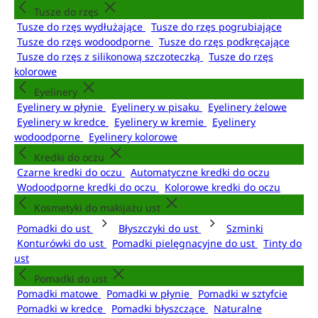
Tusze do rzęs
Tusze do rzęs wydłużające
Tusze do rzęs pogrubiające
Tusze do rzęs wodoodporne
Tusze do rzęs podkręcające
Tusze do rzęs z silikonową szczoteczką
Tusze do rzęs
kolorowe
Eyelinery
Eyelinery w płynie
Eyelinery w pisaku
Eyelinery żelowe
Eyelinery w kredce
Eyelinery w kremie
Eyelinery
wodoodporne
Eyelinery kolorowe
Kredki do oczu
Czarne kredki do oczu
Automatyczne kredki do oczu
Wodoodporne kredki do oczu
Kolorowe kredki do oczu
Kosmetyki do makijażu ust
Pomadki do ust
Błyszczyki do ust
Szminki
Konturówki do ust
Pomadki pielęgnacyjne do ust
Tinty do
ust
Pomadki do ust
Pomadki matowe
Pomadki w płynie
Pomadki w sztyfcie
Pomadki w kredce
Pomadki błyszczące
Naturalne