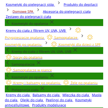
Kosmetyki do pielęgnacji stóp
Produkty do depilacji
Domowe SPA
Akcesoria do pielęgnacji ciała
Zestawy do pielęgnacji ciała
Kosmetyki do opalania
Kremy do ciała z filtrem UV, UVA, UVB
Przyspieszacze opalania
Samoopalacze
Kosmetyki po opalaniu
Kosmetyki dla dzieci z SPF
Kremy do ciała z filtrem UV, UVA, UVB
Spray do opalania
Samoopalacze
Samoopalacze w piance
Kosmetyki po opalaniu
Kremy i balsamy po opalaniu
Żele po opalaniu
Pielęgnacja ciała
Kremy do ciała
Balsamy do ciała
Mleczka do ciała
Masła
do ciała
Olejki do ciała
Peelingi do ciała
Kosmetyki
antycellulitowe
Produkty modelujące