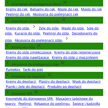
Kosmetyki do pielęgnacji dłoni
Kremy do rąk
Balsamy do rąk
Maski do rąk
Masła do rąk
Peelingi do rąk
Akcesoria do pielęgnacji rąk
Kosmetyki do pielęgnacji stóp
Kremy do stóp
Żele do stóp
Maski do stóp
Sole do
stóp
Kuracje do stóp
Peelingi do stóp
Dezodoranty do
stóp
Akcesoria do pielęgnacji stóp
Kremy do stóp
Kremy do stóp zmiękczające
Kremy do stóp regenerujące
Kremy do stóp nawilżające
Kremy do stóp z mocznikiem
Akcesoria do pielęgnacji stóp
Pumeksy
Tarki do pięt
Produkty do depilacji
Kremy do depilacji
Plastry do depilacji
Wosk do depilacji
Pianki i żele do depilacji
Produkty po depilacji
Domowe SPA
Kosmetyki do domowego SPA
Masażery jadeitowe do
twarzy
Peelingi
Rękawice do peelingu
Świece i kadzidła