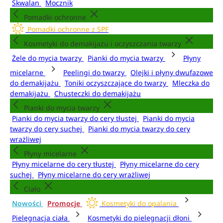
Skwalan
Mocznik
Pomadki ochronne
Pomadki ochronne z SPF
Kosmetyki do demakijażu i oczyszczania twarzy
Żele do mycia twarzy
Pianki do mycia twarzy
Płyny
micelarne
Peelingi do twarzy
Olejki i płyny dwufazowe
do demakijażu
Toniki oczyszczające do twarzy
Mleczka do
demakijażu
Chusteczki do demakijażu
Pianki do mycia twarzy
Pianki do mycia twarzy do cery tłustej
Pianki do mycia
twarzy do cery suchej
Pianki do mycia twarzy do cery
wrażliwej
Płyny micelarne
Płyny micelarne do cery tłustej
Płyny micelarne do cery
suchej
Płyny micelarne do cery wrażliwej
Ciało
Nowości
Promocje
Kosmetyki do opalania
Pielęgnacja ciała
Kosmetyki do pielęgnacji dłoni