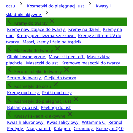
oczu
Kosmetyki do pielęgnacji ust
Kwasy i
składniki aktywne
Kremy do twarzy
Kremy nawilżające do twarzy
Kremy na dzień
Kremy na
noc
Kremy przeciwzmarszczkowe
Kremy z filtrem UV do
twarzy
Maści, kremy i żele na trądzik
Maseczki do twarzy
Glinki kosmetyczne
Maseczki peel-off
Maseczki w
płachcie
Maseczki do ust
Kremowe maseczki do twarzy
Serum i olejki do twarzy
Serum do twarzy
Olejki do twarzy
Kosmetyki do oczu
Kremy pod oczy
Płatki pod oczy
Kosmetyki do pielęgnacji ust
Balsamy do ust
Peelingi do ust
Kwasy i składniki aktywne
Kwas hialuronowy
Kwas salicylowy
Witamina C
Retinol
Peptydy
Niacynamid
Kolagen
Ceramidy
Koenzym Q10