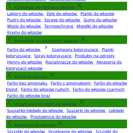
Kosmetyki do stylizacji włosów
Lakiery do włosów
Żele do włosów
Pianki do włosów
Pudry do włosów
Spraye do włosów
Gumy do włosów
Woski do włosów
Termoochrona
Mgiełki do włosów
Kremy do włosów
Kosmetyki do koloryzacji włosów
Farby do włosów
Szampony koloryzujące
Pianki
koloryzujące
Spray koloryzujące
Produkty na odrosty
Henny do włosów
Rozjaśniacze do włosów
Akcesoria do
koloryzacji włosów
Farby do włosów
Farby bez amoniaku
Farby z amoniakiem
Farby do włosów
blond
Farby do włosów rudych
Farby do włosów czarnych
Farby do włosów brąz
Urządzenia do stylizacji włosów
Suszarko-lokówki do włosów
Suszarki do włosów
Lokówki
do włosów
Prostownice do włosów
Akcesoria do włosów
Szczotki do włosów
Grzebienie do włosów
Szczotki do