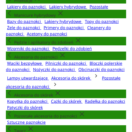
Promocje
Lakiery do paznokci
Lakiery hybrydowe
Pozostałe
Manicure hybrydowy
Bazy do paznokci
Lakiery hybrydowe
Topy do paznokci
Żele do paznokci
Primery do paznokci
Cleanery do
paznokci
Acetony do paznokci
Pędzle i aplikatory do zdobień
Wzorniki do paznokci
Pędzelki do zdobień
Akcesoria do paznokci
Waciki bezpyłowe
Pilniczki do paznokci
Bloczki polerskie
do paznokci
Nożyczki do paznokci
Obcinaczki do paznokci
Lampy utwardzające
Akcesoria do skórek
Pozostałe
akcesoria do paznokci
Akcesoria do skórek
Kopytka do paznokci
Cążki do skórek
Radełka do paznokci
Patyczki do skórek
Pozostałe akcesoria do paznokci
Sztuczne paznokcie
Twarz