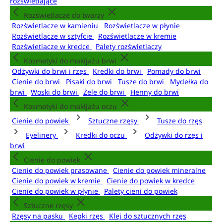
rozświetlające
Rozświetlacze do twarzy
Rozświetlacze w kamieniu
Rozświetlacze w płynie
Rozświetlacze w sztyfcie
Rozświetlacze w kremie
Rozświetlacze w kredce
Palety rozświetlaczy
Kosmetyki do makijażu brwi
Odżywki do brwi i rzęs
Kredki do brwi
Pomady do brwi
Cienie do brwi
Pisaki do brwi
Tusze do brwi
Mydełka do
brwi
Woski do brwi
Żele do brwi
Henny do brwi
Kosmetyki do makijażu oczu
Cienie do powiek
Sztuczne rzęsy
Tusze do rzęs
Eyelinery
Kredki do oczu
Odżywki do rzęs i
brwi
Cienie do powiek
Cienie do powiek prasowane
Cienie do powiek mineralne
Cienie do powiek w kremie
Cienie do powiek w kredce
Cienie do powiek w płynie
Palety cieni do powiek
Sztuczne rzęsy
Rzęsy na pasku
Kępki rzęs
Klej do sztucznych rzęs