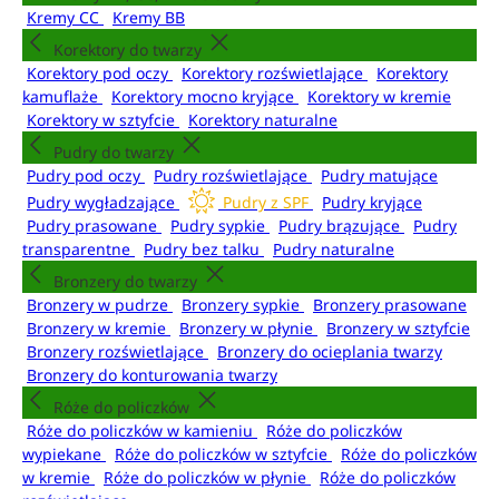
Kremy CC
Kremy BB
Korektory do twarzy
Korektory pod oczy
Korektory rozświetlające
Korektory
kamuflaże
Korektory mocno kryjące
Korektory w kremie
Korektory w sztyfcie
Korektory naturalne
Pudry do twarzy
Pudry pod oczy
Pudry rozświetlające
Pudry matujące
Pudry wygładzające
Pudry z SPF
Pudry kryjące
Pudry prasowane
Pudry sypkie
Pudry brązujące
Pudry
transparentne
Pudry bez talku
Pudry naturalne
Bronzery do twarzy
Bronzery w pudrze
Bronzery sypkie
Bronzery prasowane
Bronzery w kremie
Bronzery w płynie
Bronzery w sztyfcie
Bronzery rozświetlające
Bronzery do ocieplania twarzy
Bronzery do konturowania twarzy
Róże do policzków
Róże do policzków w kamieniu
Róże do policzków
wypiekane
Róże do policzków w sztyfcie
Róże do policzków
w kremie
Róże do policzków w płynie
Róże do policzków