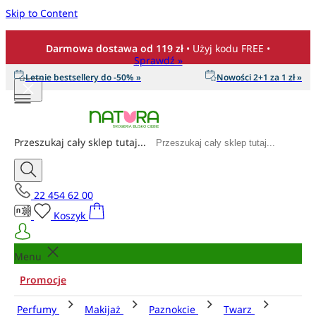
Skip to Content
Darmowa dostawa od 119 zł
• Użyj kodu FREE •
Sprawdź »
Letnie bestsellery do -50% »
Nowości 2+1 za 1 zł »
Przeszukaj cały sklep tutaj...
22 454 62 00
Koszyk
Menu
Promocje
Perfumy
Makijaż
Paznokcie
Twarz