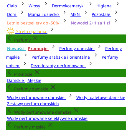
Ciało
Włosy
Dermokosmetyki
Higiena
Dom
Mama i dziecko
MEN
Pozostałe
Letnie bestsellery do -50%
Nowości 2+1 za 1 zł
Strefa opalania
Perfumy
Nowości
Promocje
Perfumy damskie
Perfumy
męskie
Perfumy arabskie i orientalne
Perfumy
unisex
Dezodoranty perfumowane
Promocje
Damskie
Męskie
Perfumy damskie
Wody perfumowane damskie
Wody toaletowe damskie
Zestawy perfum damskich
Wody perfumowane damskie
Wody perfumowane selektywne damskie
Perfumy męskie