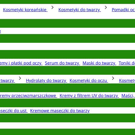
Kosmetyki koreańskie
Kosmetyki do twarzy
Pomadki o
e
emy i płatki pod oczy
Serum do twarzy
Maski do twarzy
Toniki d
o twarzy
Hydrolaty do twarzy
Kosmetyki do oczu
Kosmety
remy przeciwzmarszczkowe
Kremy z filtrem UV do twarzy
Maści,
seczki do ust
Kremowe maseczki do twarzy