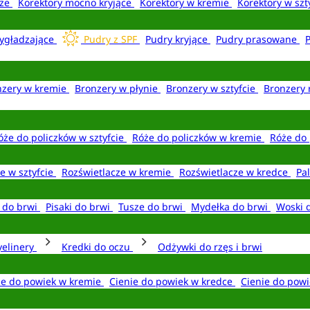
aże
Korektory mocno kryjące
Korektory w kremie
Korektory w szt
ygładzające
Pudry z SPF
Pudry kryjące
Pudry prasowane
nzery w kremie
Bronzery w płynie
Bronzery w sztyfcie
Bronzery 
óże do policzków w sztyfcie
Róże do policzków w kremie
Róże do 
e w sztyfcie
Rozświetlacze w kremie
Rozświetlacze w kredce
Pal
e do brwi
Pisaki do brwi
Tusze do brwi
Mydełka do brwi
Woski 
yelinery
Kredki do oczu
Odżywki do rzęs i brwi
ie do powiek w kremie
Cienie do powiek w kredce
Cienie do powi