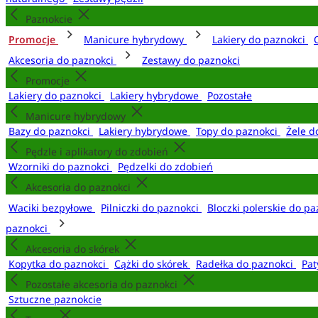
Paznokcie
Promocje
Manicure hybrydowy
Lakiery do paznokci
Akcesoria do paznokci
Zestawy do paznokci
Promocje
Lakiery do paznokci
Lakiery hybrydowe
Pozostałe
Manicure hybrydowy
Bazy do paznokci
Lakiery hybrydowe
Topy do paznokci
Żele d
Pędzle i aplikatory do zdobień
Wzorniki do paznokci
Pędzelki do zdobień
Akcesoria do paznokci
Waciki bezpyłowe
Pilniczki do paznokci
Bloczki polerskie do p
paznokci
Akcesoria do skórek
Kopytka do paznokci
Cążki do skórek
Radełka do paznokci
Pat
Pozostałe akcesoria do paznokci
Sztuczne paznokcie