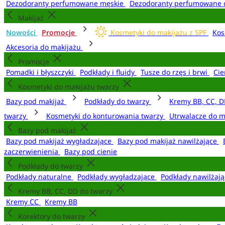
Dezodoranty perfumowane męskie
Dezodoranty perfumowane 
Makijaż
Nowości
Promocje
Kosmetyki do makijażu z SPF
Kos
Akcesoria do makijażu
Promocje
Pomadki i błyszczyki
Podkłady i fluidy
Tusze do rzęs i brwi
Cie
Kosmetyki do makijażu twarzy
Bazy pod makijaż
Podkłady do twarzy
Kremy BB, CC, D
twarzy
Kosmetyki do konturowania twarzy
Utrwalacze do m
Bazy pod makijaż
Bazy pod makijaż wygładzające
Bazy pod makijaż nawilżające
zaczerwienienia
Bazy pod cienie
Podkłady do twarzy
Podkłady naturalne
Podkłady wygładzające
Podkłady nawilżaj
Kremy BB, CC, DD do twarzy
Kremy CC
Kremy BB
Korektory do twarzy