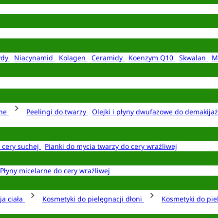
ydy
Niacynamid
Kolagen
Ceramidy
Koenzym Q10
Skwalan
M
rne
Peelingi do twarzy
Olejki i płyny dwufazowe do demakija
o cery suchej
Pianki do mycia twarzy do cery wrażliwej
Płyny micelarne do cery wrażliwej
ja ciała
Kosmetyki do pielęgnacji dłoni
Kosmetyki do pie