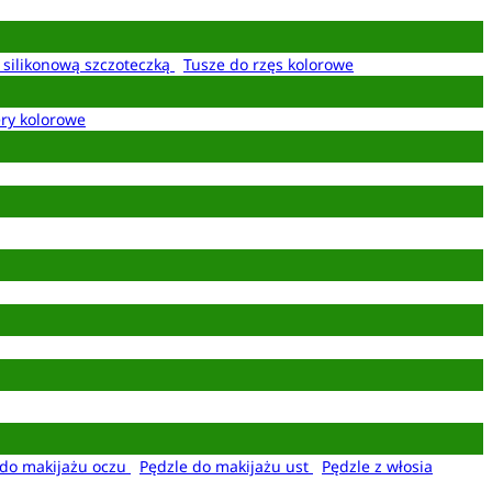
z silikonową szczoteczką
Tusze do rzęs kolorowe
ery kolorowe
 do makijażu oczu
Pędzle do makijażu ust
Pędzle z włosia