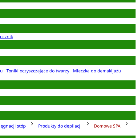
ocznik
żu
Toniki oczyszczające do twarzy
Mleczka do demakijażu
lęgnacji stóp
Produkty do depilacji
Domowe SPA