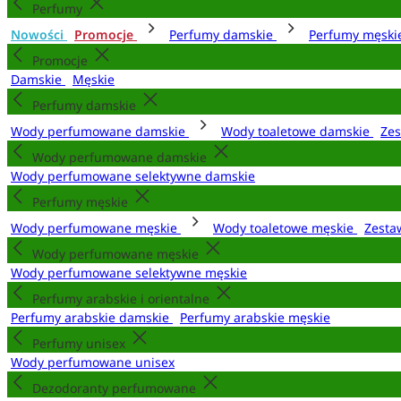
Perfumy
Nowości
Promocje
Perfumy damskie
Perfumy męsk
Promocje
Damskie
Męskie
Perfumy damskie
Wody perfumowane damskie
Wody toaletowe damskie
Zes
Wody perfumowane damskie
Wody perfumowane selektywne damskie
Perfumy męskie
Wody perfumowane męskie
Wody toaletowe męskie
Zesta
Wody perfumowane męskie
Wody perfumowane selektywne męskie
Perfumy arabskie i orientalne
Perfumy arabskie damskie
Perfumy arabskie męskie
Perfumy unisex
Wody perfumowane unisex
Dezodoranty perfumowane