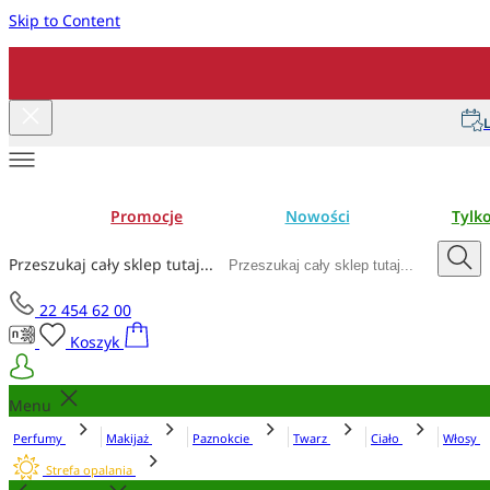
Skip to Content
L
Promocje
Nowości
Tylk
Przeszukaj cały sklep tutaj...
22 454 62 00
Koszyk
Menu
Perfumy
Makijaż
Paznokcie
Twarz
Ciało
Włosy
Strefa opalania