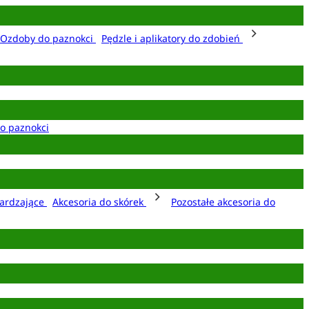
Ozdoby do paznokci
Pędzle i aplikatory do zdobień
o paznokci
ardzające
Akcesoria do skórek
Pozostałe akcesoria do