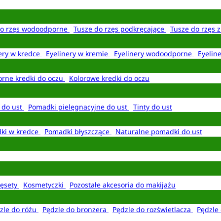
do rzęs wodoodporne
Tusze do rzęs podkręcające
Tusze do rzęs 
ery w kredce
Eyelinery w kremie
Eyelinery wodoodporne
Eyelin
rne kredki do oczu
Kolorowe kredki do oczu
 do ust
Pomadki pielęgnacyjne do ust
Tinty do ust
ki w kredce
Pomadki błyszczące
Naturalne pomadki do ust
ęsety
Kosmetyczki
Pozostałe akcesoria do makijażu
zle do różu
Pędzle do bronzera
Pędzle do rozświetlacza
Pędzle