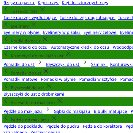
Rzęsy na pasku
Kępki rzęs
Klej do sztucznych rzęs
Tusze do rzęs
Tusze do rzęs wydłużające
Tusze do rzęs pogrubiające
Tusze 
Eyelinery
Eyelinery w płynie
Eyelinery w pisaku
Eyelinery żelowe
Eyelin
Kredki do oczu
Czarne kredki do oczu
Automatyczne kredki do oczu
Wodoodpo
Kosmetyki do makijażu ust
Pomadki do ust
Błyszczyki do ust
Szminki
Konturówki
Pomadki do ust
Pomadki matowe
Pomadki w płynie
Pomadki w sztyfcie
Pomad
Błyszczyki do ust
Błyszczyki do ust z drobinkami
Akcesoria do makijażu
Pędzle do makijażu
Gąbki do makijażu
Bibułki matujące
P
Pędzle do makijażu
Pędzle do podkładu
Pędzle do pudru
Pędzle do korektora
Pęd
naturalnego
Zestawy pędzli