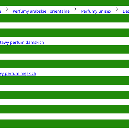
ie
Perfumy arabskie i orientalne
Perfumy unisex
De
tawy perfum damskich
wy perfum męskich