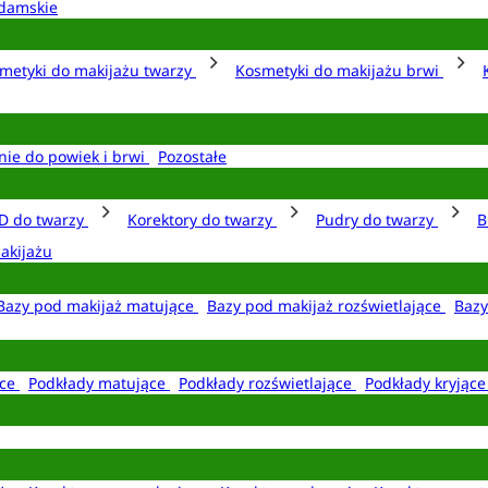
damskie
metyki do makijażu twarzy
Kosmetyki do makijażu brwi
nie do powiek i brwi
Pozostałe
D do twarzy
Korektory do twarzy
Pudry do twarzy
B
akijażu
Bazy pod makijaż matujące
Bazy pod makijaż rozświetlające
Bazy
ące
Podkłady matujące
Podkłady rozświetlające
Podkłady kryjąc