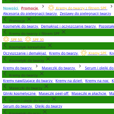
Twarz
Nowości
Promocje
Kremy do twarzy z filtrem SPF
Akcesoria do pielęgnacji twarzy
Zestawy do pielęgnacji twarzy
Promocje
Kosmetyki do twarzy
Demakijaż i oczyszczanie twarzy
Pozostał
Kremy do twarzy z filtrem SPF
SPF 50
SPF 30
Kosmetyki koreańskie
Oczyszczanie i demakijaż
Kremy do twarzy
Kremy SPF
Kr
Kosmetyki do twarzy
Kremy do twarzy
Maseczki do twarzy
Serum i olejki d
Kremy do twarzy
Kremy nawilżające do twarzy
Kremy na dzień
Kremy na noc
K
Maseczki do twarzy
Glinki kosmetyczne
Maseczki peel-off
Maseczki w płachcie
Ma
Serum i olejki do twarzy
Serum do twarzy
Olejki do twarzy
Kosmetyki do oczu