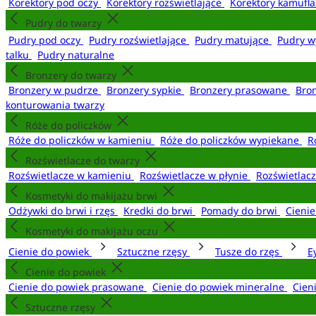
Korektory pod oczy
Korektory rozświetlające
Korektory kamufl
Pudry do twarzy
Pudry pod oczy
Pudry rozświetlające
Pudry matujące
Pudry w
talku
Pudry naturalne
Bronzery do twarzy
Bronzery w pudrze
Bronzery sypkie
Bronzery prasowane
Bro
konturowania twarzy
Róże do policzków
Róże do policzków w kamieniu
Róże do policzków wypiekane
R
Rozświetlacze do twarzy
Rozświetlacze w kamieniu
Rozświetlacze w płynie
Rozświetlacz
Kosmetyki do makijażu brwi
Odżywki do brwi i rzęs
Kredki do brwi
Pomady do brwi
Cieni
Kosmetyki do makijażu oczu
Cienie do powiek
Sztuczne rzęsy
Tusze do rzęs
E
Cienie do powiek
Cienie do powiek prasowane
Cienie do powiek mineralne
Cien
Sztuczne rzęsy