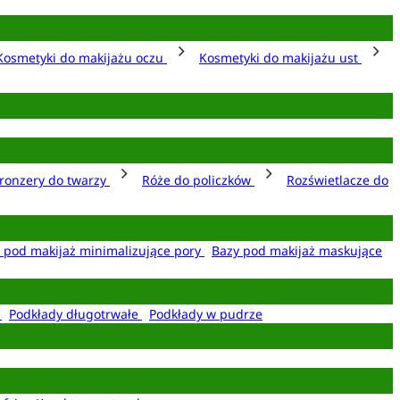
Kosmetyki do makijażu oczu
Kosmetyki do makijażu ust
ronzery do twarzy
Róże do policzków
Rozświetlacze do
 pod makijaż minimalizujące pory
Bazy pod makijaż maskujące
e
Podkłady długotrwałe
Podkłady w pudrze