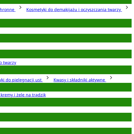
chronne
Kosmetyki do demakijażu i oczyszczania twarzy
o twarzy
ki do pielęgnacji ust
Kwasy i składniki aktywne
 kremy i żele na trądzik