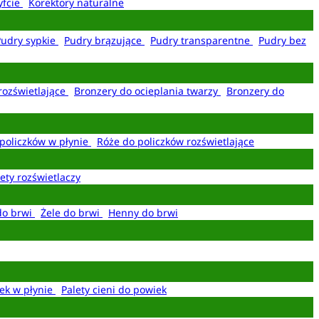
yfcie
Korektory naturalne
Pudry sypkie
Pudry brązujące
Pudry transparentne
Pudry bez
rozświetlające
Bronzery do ocieplania twarzy
Bronzery do
policzków w płynie
Róże do policzków rozświetlające
ety rozświetlaczy
do brwi
Żele do brwi
Henny do brwi
ek w płynie
Palety cieni do powiek