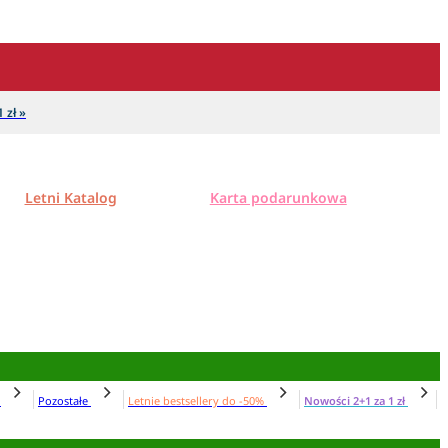
 zł »
Letni Katalog
Karta podarunkowa
N
Pozostałe
Letnie bestsellery do -50%
Nowości 2+1 za 1 zł