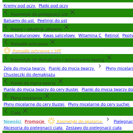
Kremy pod oczy
Płatki pod oczy
Kosmetyki do pielęgnacji ust
Balsamy do ust
Peelingi do ust
Kwasy i składniki aktywne
Kwas hialuronowy
Kwas salicylowy
Witamina C
Retinol
Pept
Pomadki ochronne
Pomadki ochronne z SPF
Kosmetyki do demakijażu i oczyszczania twarzy
Żele do mycia twarzy
Pianki do mycia twarzy
Płyny micela
Chusteczki do demakijażu
Pianki do mycia twarzy
Pianki do mycia twarzy do cery tłustej
Pianki do mycia twarzy d
Płyny micelarne
Płyny micelarne do cery tłustej
Płyny micelarne do cery suchej
Ciało
Nowości
Promocje
Kosmetyki do opalania
Pielęgnac
Akcesoria do pielęgnacji ciała
Zestawy do pielęgnacji ciała