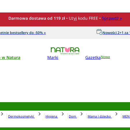
Darmowa dostawa od 119 zł
• Użyj kodu FREE •
Sprawdź »
etnie bestsellery do -50% »
Nowości 2+1 za 1
o w Natura
Marki
Gazetka
Nowa
Dermokosmetyki
Higiena
Dom
Mama i dziecko
ME