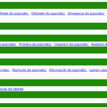
Oliwki do paznokci
Odżywki do paznokci
Zmywacze do paznokci
o paznokci
Primery do paznokci
Cleanery do paznokci
Acetony d
aznokci
Nożyczki do paznokci
Obcinaczki do paznokci
Lampy utw
yczki do skórek