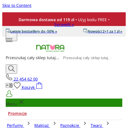
Skip to Content
Darmowa dostawa od 119 zł
• Użyj kodu FREE •
Sprawdź »
Letnie bestsellery do -50% »
Nowości 2+1 za 1 zł »
Przeszukaj cały sklep tutaj...
22 454 62 00
Koszyk
Menu
Promocje
Perfumy
Makijaż
Paznokcie
Twarz