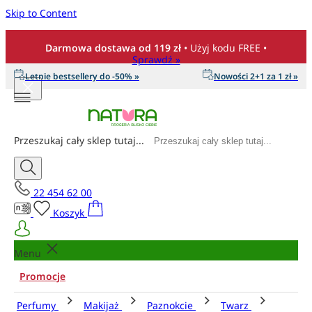
Skip to Content
Darmowa dostawa od 119 zł
• Użyj kodu FREE •
Sprawdź »
Letnie bestsellery do -50% »
Nowości 2+1 za 1 zł »
Przeszukaj cały sklep tutaj...
22 454 62 00
Koszyk
Menu
Promocje
Perfumy
Makijaż
Paznokcie
Twarz