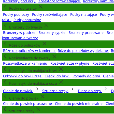
Korektory pod oczy
Korektory rozświetlające
Korektory kamufl
Pudry do twarzy
Pudry pod oczy
Pudry rozświetlające
Pudry matujące
Pudry w
talku
Pudry naturalne
Bronzery do twarzy
Bronzery w pudrze
Bronzery sypkie
Bronzery prasowane
Bro
konturowania twarzy
Róże do policzków
Róże do policzków w kamieniu
Róże do policzków wypiekane
R
Rozświetlacze do twarzy
Rozświetlacze w kamieniu
Rozświetlacze w płynie
Rozświetlacz
Kosmetyki do makijażu brwi
Odżywki do brwi i rzęs
Kredki do brwi
Pomady do brwi
Cieni
Kosmetyki do makijażu oczu
Cienie do powiek
Sztuczne rzęsy
Tusze do rzęs
E
Cienie do powiek
Cienie do powiek prasowane
Cienie do powiek mineralne
Cien
Sztuczne rzęsy