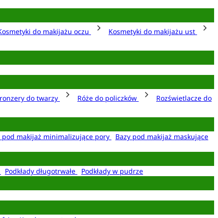
Kosmetyki do makijażu oczu
Kosmetyki do makijażu ust
ronzery do twarzy
Róże do policzków
Rozświetlacze do
 pod makijaż minimalizujące pory
Bazy pod makijaż maskujące
e
Podkłady długotrwałe
Podkłady w pudrze