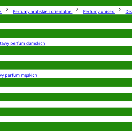
ie
Perfumy arabskie i orientalne
Perfumy unisex
De
tawy perfum damskich
wy perfum męskich