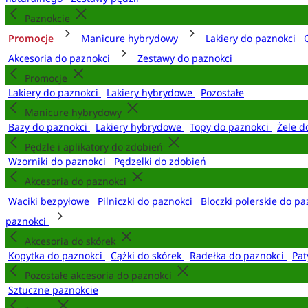
Paznokcie
Promocje
Manicure hybrydowy
Lakiery do paznokci
Akcesoria do paznokci
Zestawy do paznokci
Promocje
Lakiery do paznokci
Lakiery hybrydowe
Pozostałe
Manicure hybrydowy
Bazy do paznokci
Lakiery hybrydowe
Topy do paznokci
Żele d
Pędzle i aplikatory do zdobień
Wzorniki do paznokci
Pędzelki do zdobień
Akcesoria do paznokci
Waciki bezpyłowe
Pilniczki do paznokci
Bloczki polerskie do p
paznokci
Akcesoria do skórek
Kopytka do paznokci
Cążki do skórek
Radełka do paznokci
Pat
Pozostałe akcesoria do paznokci
Sztuczne paznokcie