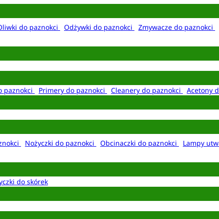
Oliwki do paznokci
Odżywki do paznokci
Zmywacze do paznokci
o paznokci
Primery do paznokci
Cleanery do paznokci
Acetony d
aznokci
Nożyczki do paznokci
Obcinaczki do paznokci
Lampy utw
yczki do skórek