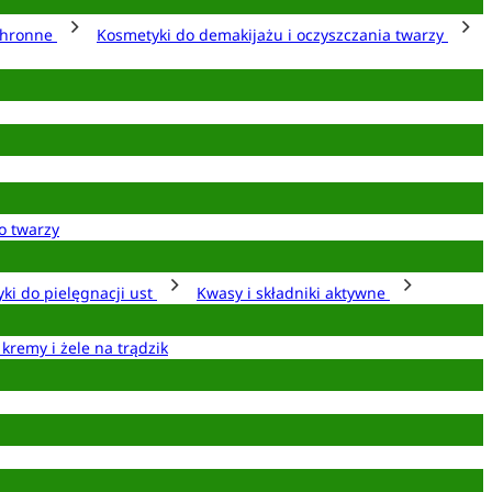
chronne
Kosmetyki do demakijażu i oczyszczania twarzy
o twarzy
ki do pielęgnacji ust
Kwasy i składniki aktywne
 kremy i żele na trądzik