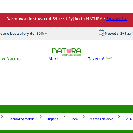
Darmowa dostawa od 89 zł
• Użyj kodu NATURA •
Sprawdź »
etnie bestsellery do -50% »
Nowości 2+1 za 1
o w Natura
Marki
Gazetka
Nowa
Dermokosmetyki
Higiena
Dom
Mama i dziecko
ME