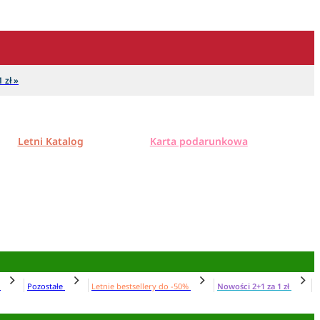
 zł »
Letni Katalog
Karta podarunkowa
N
Pozostałe
Letnie bestsellery do -50%
Nowości 2+1 za 1 zł