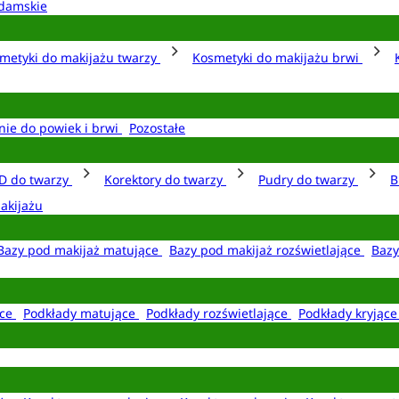
damskie
metyki do makijażu twarzy
Kosmetyki do makijażu brwi
nie do powiek i brwi
Pozostałe
D do twarzy
Korektory do twarzy
Pudry do twarzy
B
akijażu
Bazy pod makijaż matujące
Bazy pod makijaż rozświetlające
Bazy
ące
Podkłady matujące
Podkłady rozświetlające
Podkłady kryjąc