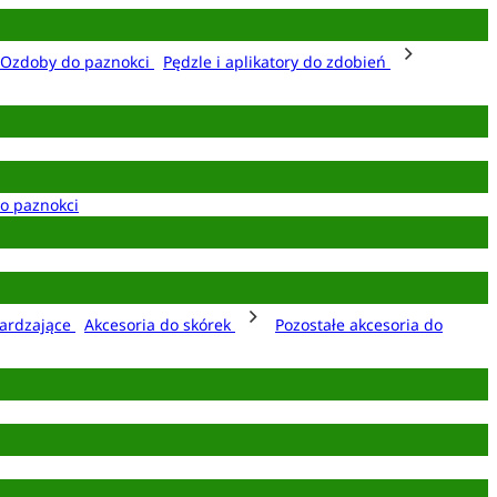
Ozdoby do paznokci
Pędzle i aplikatory do zdobień
o paznokci
ardzające
Akcesoria do skórek
Pozostałe akcesoria do