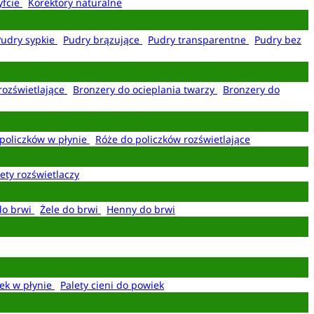
yfcie
Korektory naturalne
Pudry sypkie
Pudry brązujące
Pudry transparentne
Pudry bez
rozświetlające
Bronzery do ocieplania twarzy
Bronzery do
policzków w płynie
Róże do policzków rozświetlające
ety rozświetlaczy
do brwi
Żele do brwi
Henny do brwi
ek w płynie
Palety cieni do powiek