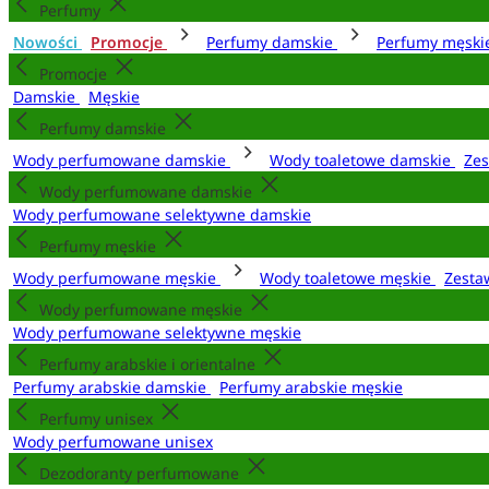
Perfumy
Nowości
Promocje
Perfumy damskie
Perfumy męsk
Promocje
Damskie
Męskie
Perfumy damskie
Wody perfumowane damskie
Wody toaletowe damskie
Zes
Wody perfumowane damskie
Wody perfumowane selektywne damskie
Perfumy męskie
Wody perfumowane męskie
Wody toaletowe męskie
Zesta
Wody perfumowane męskie
Wody perfumowane selektywne męskie
Perfumy arabskie i orientalne
Perfumy arabskie damskie
Perfumy arabskie męskie
Perfumy unisex
Wody perfumowane unisex
Dezodoranty perfumowane