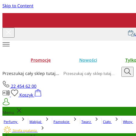
Skip to Content
L
Promocje
Nowości
Tylk
Przeszukaj cały sklep tutaj...
22 454 62 00
Koszyk
Menu
Perfumy
Makijaż
Paznokcie
Twarz
Ciało
Włosy
Strefa opalania