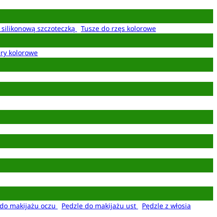
z silikonową szczoteczką
Tusze do rzęs kolorowe
ery kolorowe
 do makijażu oczu
Pędzle do makijażu ust
Pędzle z włosia