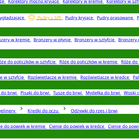
aże
Korektory mocno kryjące
Korektory w kremie
Korektory w szt
ygładzające
Pudry z SPF
Pudry kryjące
Pudry prasowane
nzery w kremie
Bronzery w płynie
Bronzery w sztyfcie
Bronzery 
óże do policzków w sztyfcie
Róże do policzków w kremie
Róże do 
e w sztyfcie
Rozświetlacze w kremie
Rozświetlacze w kredce
Pal
e do brwi
Pisaki do brwi
Tusze do brwi
Mydełka do brwi
Woski 
yelinery
Kredki do oczu
Odżywki do rzęs i brwi
ie do powiek w kremie
Cienie do powiek w kredce
Cienie do powi