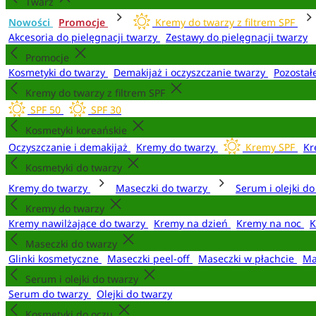
Twarz
Nowości
Promocje
Kremy do twarzy z filtrem SPF
Akcesoria do pielęgnacji twarzy
Zestawy do pielęgnacji twarzy
Promocje
Kosmetyki do twarzy
Demakijaż i oczyszczanie twarzy
Pozostał
Kremy do twarzy z filtrem SPF
SPF 50
SPF 30
Kosmetyki koreańskie
Oczyszczanie i demakijaż
Kremy do twarzy
Kremy SPF
Kr
Kosmetyki do twarzy
Kremy do twarzy
Maseczki do twarzy
Serum i olejki d
Kremy do twarzy
Kremy nawilżające do twarzy
Kremy na dzień
Kremy na noc
K
Maseczki do twarzy
Glinki kosmetyczne
Maseczki peel-off
Maseczki w płachcie
Ma
Serum i olejki do twarzy
Serum do twarzy
Olejki do twarzy
Kosmetyki do oczu