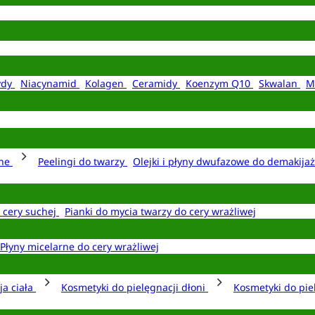
ydy
Niacynamid
Kolagen
Ceramidy
Koenzym Q10
Skwalan
M
rne
Peelingi do twarzy
Olejki i płyny dwufazowe do demakija
o cery suchej
Pianki do mycia twarzy do cery wrażliwej
Płyny micelarne do cery wrażliwej
ja ciała
Kosmetyki do pielęgnacji dłoni
Kosmetyki do pie