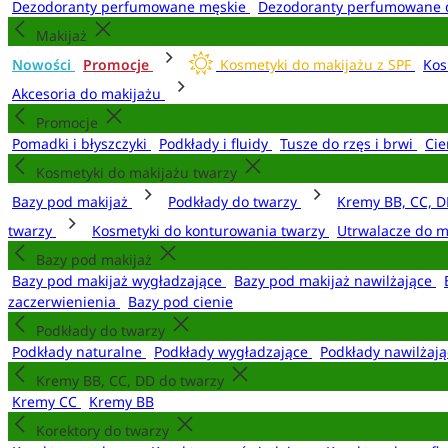
Dezodoranty perfumowane męskie
Dezodoranty perfumowane 
Makijaż
Nowości
Promocje
Kosmetyki do makijażu z SPF
Kos
Akcesoria do makijażu
Promocje
Pomadki i błyszczyki
Podkłady i fluidy
Tusze do rzęs i brwi
Cie
Kosmetyki do makijażu twarzy
Bazy pod makijaż
Podkłady do twarzy
Kremy BB, CC, D
twarzy
Kosmetyki do konturowania twarzy
Utrwalacze do m
Bazy pod makijaż
Bazy pod makijaż wygładzające
Bazy pod makijaż nawilżające
zaczerwienienia
Bazy pod cienie
Podkłady do twarzy
Podkłady naturalne
Podkłady wygładzające
Podkłady nawilżaj
Kremy BB, CC, DD do twarzy
Kremy CC
Kremy BB
Korektory do twarzy