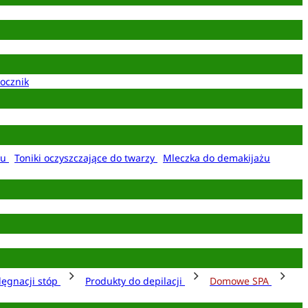
ocznik
żu
Toniki oczyszczające do twarzy
Mleczka do demakijażu
lęgnacji stóp
Produkty do depilacji
Domowe SPA