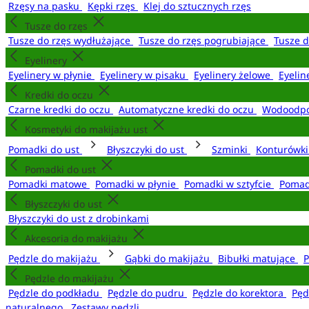
Rzęsy na pasku
Kępki rzęs
Klej do sztucznych rzęs
Tusze do rzęs
Tusze do rzęs wydłużające
Tusze do rzęs pogrubiające
Tusze 
Eyelinery
Eyelinery w płynie
Eyelinery w pisaku
Eyelinery żelowe
Eyelin
Kredki do oczu
Czarne kredki do oczu
Automatyczne kredki do oczu
Wodoodpo
Kosmetyki do makijażu ust
Pomadki do ust
Błyszczyki do ust
Szminki
Konturówki
Pomadki do ust
Pomadki matowe
Pomadki w płynie
Pomadki w sztyfcie
Pomad
Błyszczyki do ust
Błyszczyki do ust z drobinkami
Akcesoria do makijażu
Pędzle do makijażu
Gąbki do makijażu
Bibułki matujące
P
Pędzle do makijażu
Pędzle do podkładu
Pędzle do pudru
Pędzle do korektora
Pęd
naturalnego
Zestawy pędzli