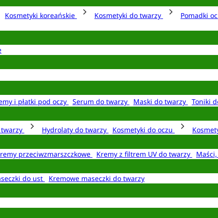
Kosmetyki koreańskie
Kosmetyki do twarzy
Pomadki o
e
emy i płatki pod oczy
Serum do twarzy
Maski do twarzy
Toniki d
o twarzy
Hydrolaty do twarzy
Kosmetyki do oczu
Kosmety
remy przeciwzmarszczkowe
Kremy z filtrem UV do twarzy
Maści,
seczki do ust
Kremowe maseczki do twarzy