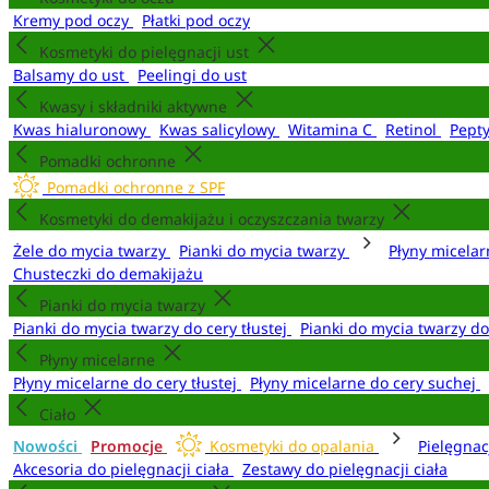
Kremy pod oczy
Płatki pod oczy
Kosmetyki do pielęgnacji ust
Balsamy do ust
Peelingi do ust
Kwasy i składniki aktywne
Kwas hialuronowy
Kwas salicylowy
Witamina C
Retinol
Pept
Pomadki ochronne
Pomadki ochronne z SPF
Kosmetyki do demakijażu i oczyszczania twarzy
Żele do mycia twarzy
Pianki do mycia twarzy
Płyny micela
Chusteczki do demakijażu
Pianki do mycia twarzy
Pianki do mycia twarzy do cery tłustej
Pianki do mycia twarzy d
Płyny micelarne
Płyny micelarne do cery tłustej
Płyny micelarne do cery suchej
Ciało
Nowości
Promocje
Kosmetyki do opalania
Pielęgnac
Akcesoria do pielęgnacji ciała
Zestawy do pielęgnacji ciała