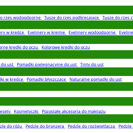
do rzęs wodoodporne
Tusze do rzęs podkręcające
Tusze do rzęs 
ery w kredce
Eyelinery w kremie
Eyelinery wodoodporne
Eyelin
rne kredki do oczu
Kolorowe kredki do oczu
 do ust
Pomadki pielęgnacyjne do ust
Tinty do ust
ki w kredce
Pomadki błyszczące
Naturalne pomadki do ust
ęsety
Kosmetyczki
Pozostałe akcesoria do makijażu
zle do różu
Pędzle do bronzera
Pędzle do rozświetlacza
Pędzle