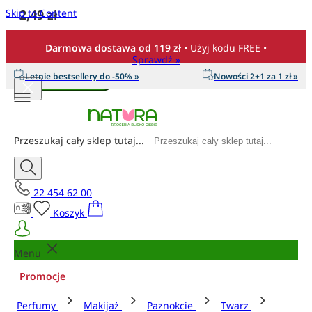
Skip to Content
2,49 zł
Ilość
Darmowa dostawa od 119 zł
• Użyj kodu FREE •
Sprawdź »
Letnie bestsellery do -50% »
Nowości 2+1 za 1 zł »
Dodaj do koszyka
Przeszukaj cały sklep tutaj...
22 454 62 00
Koszyk
Menu
Promocje
Perfumy
Makijaż
Paznokcie
Twarz