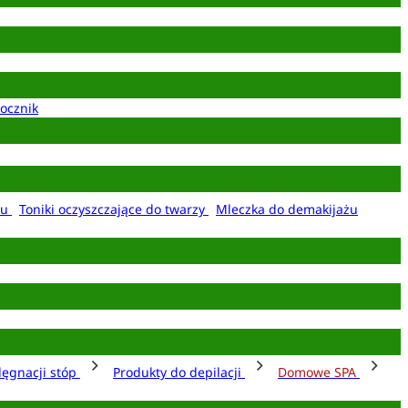
ocznik
żu
Toniki oczyszczające do twarzy
Mleczka do demakijażu
lęgnacji stóp
Produkty do depilacji
Domowe SPA