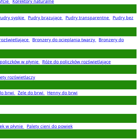
yfcie
Korektory naturalne
Pudry sypkie
Pudry brązujące
Pudry transparentne
Pudry bez
rozświetlające
Bronzery do ocieplania twarzy
Bronzery do
policzków w płynie
Róże do policzków rozświetlające
ety rozświetlaczy
do brwi
Żele do brwi
Henny do brwi
ek w płynie
Palety cieni do powiek