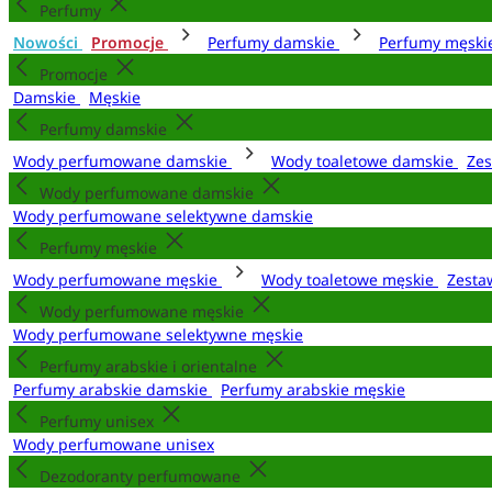
Perfumy
Nowości
Promocje
Perfumy damskie
Perfumy męsk
Promocje
Damskie
Męskie
Perfumy damskie
Wody perfumowane damskie
Wody toaletowe damskie
Zes
Wody perfumowane damskie
Wody perfumowane selektywne damskie
Perfumy męskie
Wody perfumowane męskie
Wody toaletowe męskie
Zesta
Wody perfumowane męskie
Wody perfumowane selektywne męskie
Perfumy arabskie i orientalne
Perfumy arabskie damskie
Perfumy arabskie męskie
Perfumy unisex
Wody perfumowane unisex
Dezodoranty perfumowane