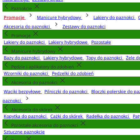
Paznokcie
Promocje
Manicure hybrydowy
Lakiery do paznokci
Akcesoria do paznokci
Zestawy do paznokci
Promocje
Lakiery do paznokci
Lakiery hybrydowe
Pozostałe
Manicure hybrydowy
Bazy do paznokci
Lakiery hybrydowe
Topy do paznokci
Żele d
Pędzle i aplikatory do zdobień
Wzorniki do paznokci
Pędzelki do zdobień
Akcesoria do paznokci
Waciki bezpyłowe
Pilniczki do paznokci
Bloczki polerskie do p
paznokci
Akcesoria do skórek
Kopytka do paznokci
Cążki do skórek
Radełka do paznokci
Pat
Pozostałe akcesoria do paznokci
Sztuczne paznokcie