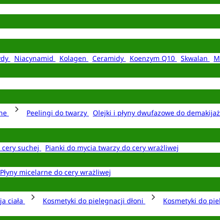
ydy
Niacynamid
Kolagen
Ceramidy
Koenzym Q10
Skwalan
M
rne
Peelingi do twarzy
Olejki i płyny dwufazowe do demakija
o cery suchej
Pianki do mycia twarzy do cery wrażliwej
Płyny micelarne do cery wrażliwej
ja ciała
Kosmetyki do pielęgnacji dłoni
Kosmetyki do pie