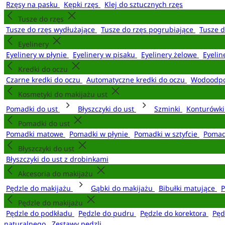
Rzęsy na pasku
Kępki rzęs
Klej do sztucznych rzęs
Tusze do rzęs
Tusze do rzęs wydłużające
Tusze do rzęs pogrubiające
Tusze 
Eyelinery
Eyelinery w płynie
Eyelinery w pisaku
Eyelinery żelowe
Eyelin
Kredki do oczu
Czarne kredki do oczu
Automatyczne kredki do oczu
Wodoodpo
Kosmetyki do makijażu ust
Pomadki do ust
Błyszczyki do ust
Szminki
Konturówki
Pomadki do ust
Pomadki matowe
Pomadki w płynie
Pomadki w sztyfcie
Pomad
Błyszczyki do ust
Błyszczyki do ust z drobinkami
Akcesoria do makijażu
Pędzle do makijażu
Gąbki do makijażu
Bibułki matujące
P
Pędzle do makijażu
Pędzle do podkładu
Pędzle do pudru
Pędzle do korektora
Pęd
naturalnego
Zestawy pędzli