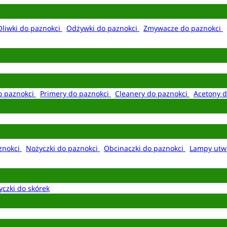
Oliwki do paznokci
Odżywki do paznokci
Zmywacze do paznokci
o paznokci
Primery do paznokci
Cleanery do paznokci
Acetony d
aznokci
Nożyczki do paznokci
Obcinaczki do paznokci
Lampy utw
yczki do skórek