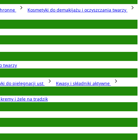
chronne
Kosmetyki do demakijażu i oczyszczania twarzy
o twarzy
ki do pielęgnacji ust
Kwasy i składniki aktywne
 kremy i żele na trądzik