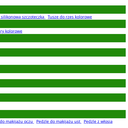
z silikonową szczoteczką
Tusze do rzęs kolorowe
ery kolorowe
 do makijażu oczu
Pędzle do makijażu ust
Pędzle z włosia