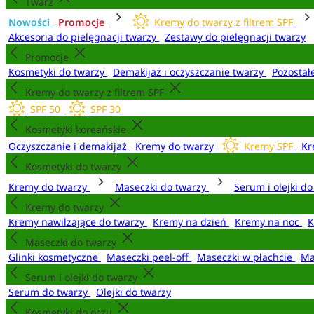
Twarz
Nowości
Promocje
Kremy do twarzy z filtrem SPF
Akcesoria do pielęgnacji twarzy
Zestawy do pielęgnacji twarzy
Promocje
Kosmetyki do twarzy
Demakijaż i oczyszczanie twarzy
Pozostał
Kremy do twarzy z filtrem SPF
SPF 50
SPF 30
Kosmetyki koreańskie
Oczyszczanie i demakijaż
Kremy do twarzy
Kremy SPF
Kr
Kosmetyki do twarzy
Kremy do twarzy
Maseczki do twarzy
Serum i olejki d
Kremy do twarzy
Kremy nawilżające do twarzy
Kremy na dzień
Kremy na noc
K
Maseczki do twarzy
Glinki kosmetyczne
Maseczki peel-off
Maseczki w płachcie
Ma
Serum i olejki do twarzy
Serum do twarzy
Olejki do twarzy
Kosmetyki do oczu