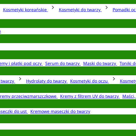
Kosmetyki koreańskie
Kosmetyki do twarzy
Pomadki o
e
emy i płatki pod oczy
Serum do twarzy
Maski do twarzy
Toniki d
o twarzy
Hydrolaty do twarzy
Kosmetyki do oczu
Kosmety
remy przeciwzmarszczkowe
Kremy z filtrem UV do twarzy
Maści,
seczki do ust
Kremowe maseczki do twarzy