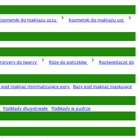
Kosmetyki do makijażu oczu
Kosmetyki do makijażu ust
ronzery do twarzy
Róże do policzków
Rozświetlacze do
 pod makijaż minimalizujące pory
Bazy pod makijaż maskujące
e
Podkłady długotrwałe
Podkłady w pudrze