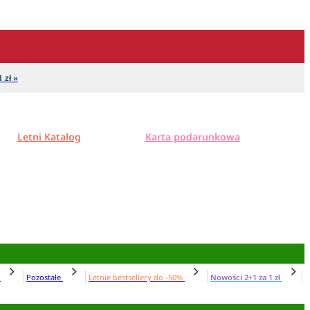
 zł »
Letni Katalog
Karta podarunkowa
N
Pozostałe
Letnie bestsellery do -50%
Nowości 2+1 za 1 zł