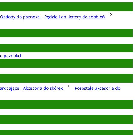
Ozdoby do paznokci
Pędzle i aplikatory do zdobień
o paznokci
ardzające
Akcesoria do skórek
Pozostałe akcesoria do