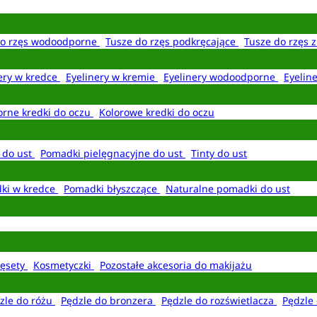
do rzęs wodoodporne
Tusze do rzęs podkręcające
Tusze do rzęs 
ery w kredce
Eyelinery w kremie
Eyelinery wodoodporne
Eyelin
rne kredki do oczu
Kolorowe kredki do oczu
 do ust
Pomadki pielęgnacyjne do ust
Tinty do ust
ki w kredce
Pomadki błyszczące
Naturalne pomadki do ust
ęsety
Kosmetyczki
Pozostałe akcesoria do makijażu
zle do różu
Pędzle do bronzera
Pędzle do rozświetlacza
Pędzle