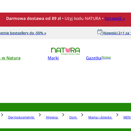
Darmowa dostawa od 89 zł
• Użyj kodu NATURA •
Sprawdź »
etnie bestsellery do -50% »
Nowości 2+1 za 1
o w Natura
Marki
Gazetka
Nowa
Dermokosmetyki
Higiena
Dom
Mama i dziecko
ME