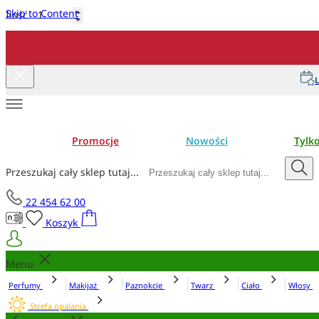
Skip to Content
Ilość
Dodaj do koszyka
L
Promocje
Nowości
Tylk
Przeszukaj cały sklep tutaj...
22 454 62 00
Koszyk
Menu
Perfumy
Makijaż
Paznokcie
Twarz
Ciało
Włosy
Strefa opalania