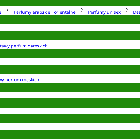
ie
Perfumy arabskie i orientalne
Perfumy unisex
De
tawy perfum damskich
wy perfum męskich