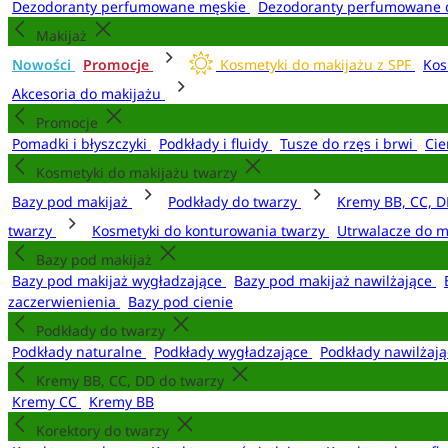
Dezodoranty perfumowane męskie
Dezodoranty perfumowane 
Makijaż
Nowości
Promocje
Kosmetyki do makijażu z SPF
Kos
Akcesoria do makijażu
Promocje
Pomadki i błyszczyki
Podkłady i fluidy
Tusze do rzęs i brwi
Cie
Kosmetyki do makijażu twarzy
Bazy pod makijaż
Podkłady do twarzy
Kremy BB, CC, D
twarzy
Kosmetyki do konturowania twarzy
Utrwalacze do m
Bazy pod makijaż
Bazy pod makijaż wygładzające
Bazy pod makijaż nawilżające
zaczerwienienia
Bazy pod cienie
Podkłady do twarzy
Podkłady naturalne
Podkłady wygładzające
Podkłady nawilżaj
Kremy BB, CC, DD do twarzy
Kremy CC
Kremy BB
Korektory do twarzy