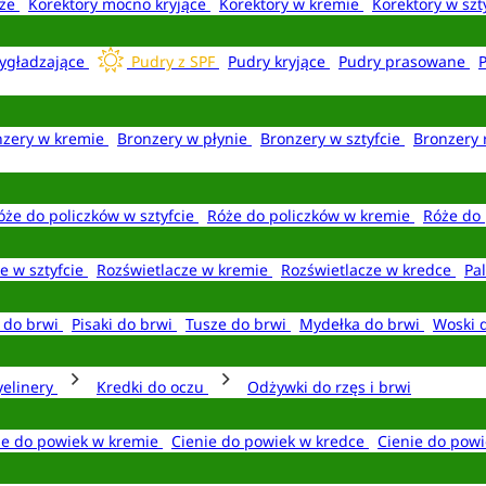
aże
Korektory mocno kryjące
Korektory w kremie
Korektory w szt
ygładzające
Pudry z SPF
Pudry kryjące
Pudry prasowane
nzery w kremie
Bronzery w płynie
Bronzery w sztyfcie
Bronzery 
óże do policzków w sztyfcie
Róże do policzków w kremie
Róże do 
e w sztyfcie
Rozświetlacze w kremie
Rozświetlacze w kredce
Pal
e do brwi
Pisaki do brwi
Tusze do brwi
Mydełka do brwi
Woski 
yelinery
Kredki do oczu
Odżywki do rzęs i brwi
ie do powiek w kremie
Cienie do powiek w kredce
Cienie do powi