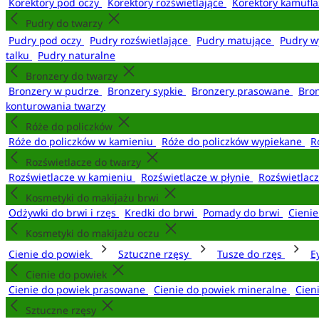
Korektory pod oczy
Korektory rozświetlające
Korektory kamufl
Pudry do twarzy
Pudry pod oczy
Pudry rozświetlające
Pudry matujące
Pudry w
talku
Pudry naturalne
Bronzery do twarzy
Bronzery w pudrze
Bronzery sypkie
Bronzery prasowane
Bro
konturowania twarzy
Róże do policzków
Róże do policzków w kamieniu
Róże do policzków wypiekane
R
Rozświetlacze do twarzy
Rozświetlacze w kamieniu
Rozświetlacze w płynie
Rozświetlacz
Kosmetyki do makijażu brwi
Odżywki do brwi i rzęs
Kredki do brwi
Pomady do brwi
Cieni
Kosmetyki do makijażu oczu
Cienie do powiek
Sztuczne rzęsy
Tusze do rzęs
E
Cienie do powiek
Cienie do powiek prasowane
Cienie do powiek mineralne
Cien
Sztuczne rzęsy