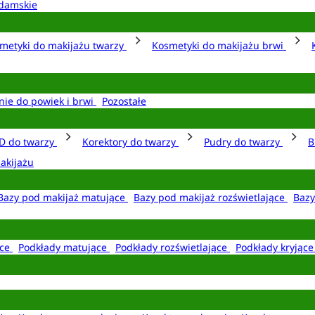
damskie
metyki do makijażu twarzy
Kosmetyki do makijażu brwi
nie do powiek i brwi
Pozostałe
D do twarzy
Korektory do twarzy
Pudry do twarzy
B
akijażu
Bazy pod makijaż matujące
Bazy pod makijaż rozświetlające
Bazy
ące
Podkłady matujące
Podkłady rozświetlające
Podkłady kryjąc