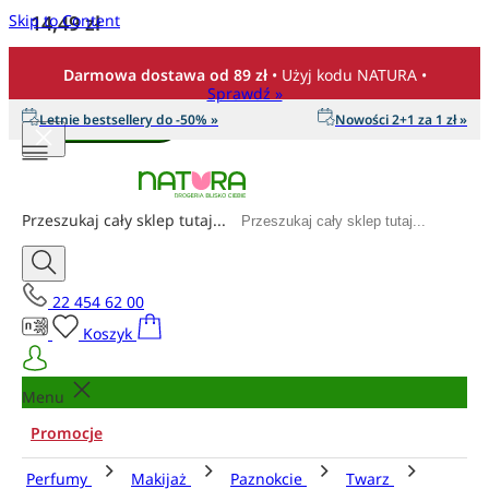
Skip to Content
14,49 zł
Ilość
Darmowa dostawa od 89 zł
• Użyj kodu NATURA •
Sprawdź »
Letnie bestsellery do -50% »
Nowości 2+1 za 1 zł »
Dodaj do koszyka
Przeszukaj cały sklep tutaj...
22 454 62 00
Koszyk
Menu
Promocje
Perfumy
Makijaż
Paznokcie
Twarz