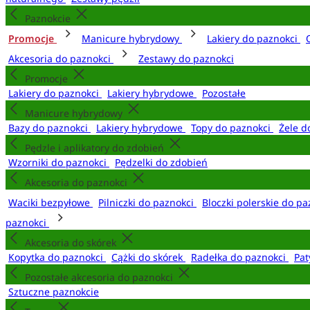
Paznokcie
Promocje
Manicure hybrydowy
Lakiery do paznokci
Akcesoria do paznokci
Zestawy do paznokci
Promocje
Lakiery do paznokci
Lakiery hybrydowe
Pozostałe
Manicure hybrydowy
Bazy do paznokci
Lakiery hybrydowe
Topy do paznokci
Żele d
Pędzle i aplikatory do zdobień
Wzorniki do paznokci
Pędzelki do zdobień
Akcesoria do paznokci
Waciki bezpyłowe
Pilniczki do paznokci
Bloczki polerskie do p
paznokci
Akcesoria do skórek
Kopytka do paznokci
Cążki do skórek
Radełka do paznokci
Pat
Pozostałe akcesoria do paznokci
Sztuczne paznokcie