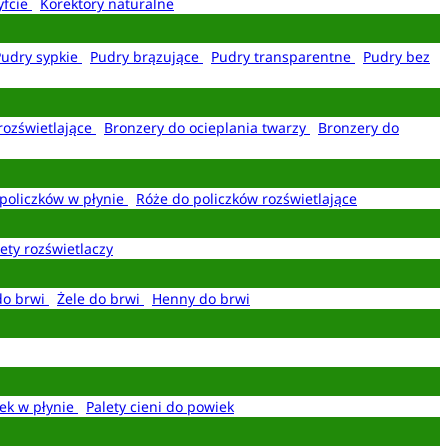
yfcie
Korektory naturalne
Pudry sypkie
Pudry brązujące
Pudry transparentne
Pudry bez
rozświetlające
Bronzery do ocieplania twarzy
Bronzery do
policzków w płynie
Róże do policzków rozświetlające
ety rozświetlaczy
do brwi
Żele do brwi
Henny do brwi
ek w płynie
Palety cieni do powiek