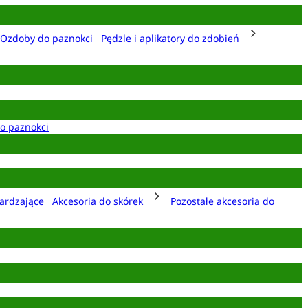
Ozdoby do paznokci
Pędzle i aplikatory do zdobień
o paznokci
ardzające
Akcesoria do skórek
Pozostałe akcesoria do