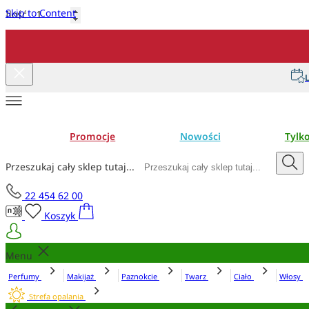
Skip to Content
Ilość
Dodaj do koszyka
L
Promocje
Nowości
Tylk
Przeszukaj cały sklep tutaj...
22 454 62 00
Koszyk
Menu
Perfumy
Makijaż
Paznokcie
Twarz
Ciało
Włosy
Strefa opalania