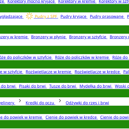
aże
Korektory mocno kryjące
Korektory w kremie
Korektory w szt
ygładzające
Pudry z SPF
Pudry kryjące
Pudry prasowane
nzery w kremie
Bronzery w płynie
Bronzery w sztyfcie
Bronzery 
óże do policzków w sztyfcie
Róże do policzków w kremie
Róże do 
e w sztyfcie
Rozświetlacze w kremie
Rozświetlacze w kredce
Pal
e do brwi
Pisaki do brwi
Tusze do brwi
Mydełka do brwi
Woski 
yelinery
Kredki do oczu
Odżywki do rzęs i brwi
ie do powiek w kremie
Cienie do powiek w kredce
Cienie do powi