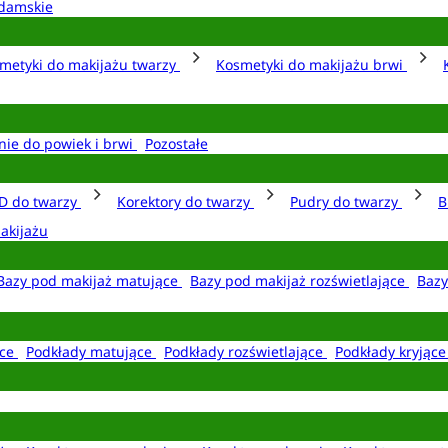
damskie
metyki do makijażu twarzy
Kosmetyki do makijażu brwi
nie do powiek i brwi
Pozostałe
D do twarzy
Korektory do twarzy
Pudry do twarzy
B
akijażu
Bazy pod makijaż matujące
Bazy pod makijaż rozświetlające
Bazy
ące
Podkłady matujące
Podkłady rozświetlające
Podkłady kryjąc