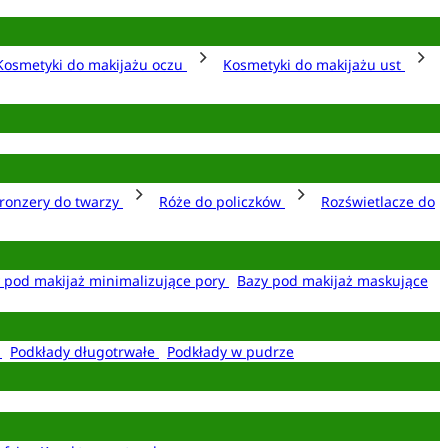
Kosmetyki do makijażu oczu
Kosmetyki do makijażu ust
ronzery do twarzy
Róże do policzków
Rozświetlacze do
 pod makijaż minimalizujące pory
Bazy pod makijaż maskujące
e
Podkłady długotrwałe
Podkłady w pudrze