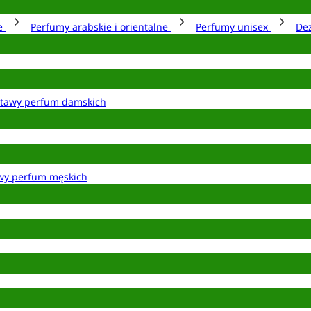
ie
Perfumy arabskie i orientalne
Perfumy unisex
De
tawy perfum damskich
wy perfum męskich