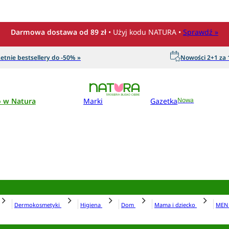
Darmowa dostawa od 89 zł
• Użyj kodu NATURA •
Sprawdź »
etnie bestsellery do -50% »
Nowości 2+1 za 1
o w Natura
Marki
Gazetka
Nowa
Dermokosmetyki
Higiena
Dom
Mama i dziecko
ME