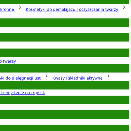
chronne
Kosmetyki do demakijażu i oczyszczania twarzy
o twarzy
ki do pielęgnacji ust
Kwasy i składniki aktywne
 kremy i żele na trądzik