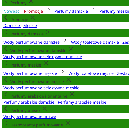
Perfumy
Nowości
Promocje
Perfumy damskie
Perfumy męsk
Promocje
Damskie
Męskie
Perfumy damskie
Wody perfumowane damskie
Wody toaletowe damskie
Zes
Wody perfumowane damskie
Wody perfumowane selektywne damskie
Perfumy męskie
Wody perfumowane męskie
Wody toaletowe męskie
Zesta
Wody perfumowane męskie
Wody perfumowane selektywne męskie
Perfumy arabskie i orientalne
Perfumy arabskie damskie
Perfumy arabskie męskie
Perfumy unisex
Wody perfumowane unisex
Dezodoranty perfumowane