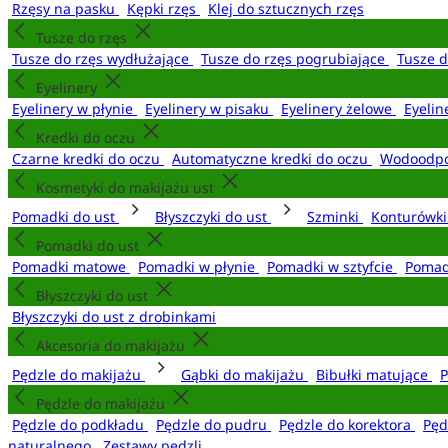
Rzęsy na pasku
Kępki rzęs
Klej do sztucznych rzęs
Tusze do rzęs
Tusze do rzęs wydłużające
Tusze do rzęs pogrubiające
Tusze 
Eyelinery
Eyelinery w płynie
Eyelinery w pisaku
Eyelinery żelowe
Eyelin
Kredki do oczu
Czarne kredki do oczu
Automatyczne kredki do oczu
Wodoodpo
Kosmetyki do makijażu ust
Pomadki do ust
Błyszczyki do ust
Szminki
Konturówki
Pomadki do ust
Pomadki matowe
Pomadki w płynie
Pomadki w sztyfcie
Pomad
Błyszczyki do ust
Błyszczyki do ust z drobinkami
Akcesoria do makijażu
Pędzle do makijażu
Gąbki do makijażu
Bibułki matujące
P
Pędzle do makijażu
Pędzle do podkładu
Pędzle do pudru
Pędzle do korektora
Pęd
naturalnego
Zestawy pędzli