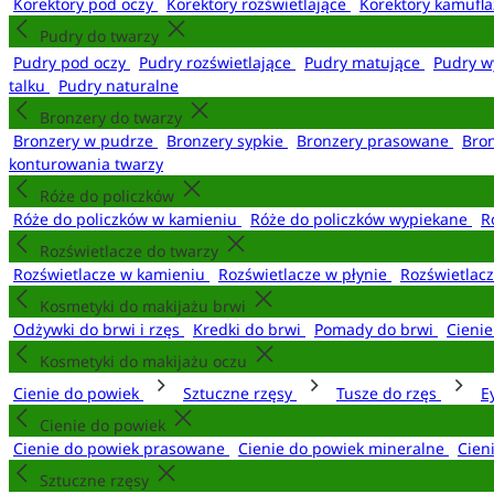
Korektory pod oczy
Korektory rozświetlające
Korektory kamufl
Pudry do twarzy
Pudry pod oczy
Pudry rozświetlające
Pudry matujące
Pudry w
talku
Pudry naturalne
Bronzery do twarzy
Bronzery w pudrze
Bronzery sypkie
Bronzery prasowane
Bro
konturowania twarzy
Róże do policzków
Róże do policzków w kamieniu
Róże do policzków wypiekane
R
Rozświetlacze do twarzy
Rozświetlacze w kamieniu
Rozświetlacze w płynie
Rozświetlacz
Kosmetyki do makijażu brwi
Odżywki do brwi i rzęs
Kredki do brwi
Pomady do brwi
Cieni
Kosmetyki do makijażu oczu
Cienie do powiek
Sztuczne rzęsy
Tusze do rzęs
E
Cienie do powiek
Cienie do powiek prasowane
Cienie do powiek mineralne
Cien
Sztuczne rzęsy