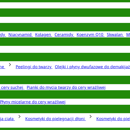
ydy
Niacynamid
Kolagen
Ceramidy
Koenzym Q10
Skwalan
M
rne
Peelingi do twarzy
Olejki i płyny dwufazowe do demakija
o cery suchej
Pianki do mycia twarzy do cery wrażliwej
Płyny micelarne do cery wrażliwej
ja ciała
Kosmetyki do pielęgnacji dłoni
Kosmetyki do pie