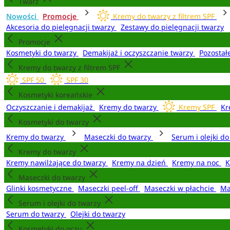
Twarz
Nowości
Promocje
Kremy do twarzy z filtrem SPF
Akcesoria do pielęgnacji twarzy
Zestawy do pielęgnacji twarzy
Promocje
Kosmetyki do twarzy
Demakijaż i oczyszczanie twarzy
Pozostał
Kremy do twarzy z filtrem SPF
SPF 50
SPF 30
Kosmetyki koreańskie
Oczyszczanie i demakijaż
Kremy do twarzy
Kremy SPF
Kr
Kosmetyki do twarzy
Kremy do twarzy
Maseczki do twarzy
Serum i olejki d
Kremy do twarzy
Kremy nawilżające do twarzy
Kremy na dzień
Kremy na noc
K
Maseczki do twarzy
Glinki kosmetyczne
Maseczki peel-off
Maseczki w płachcie
Ma
Serum i olejki do twarzy
Serum do twarzy
Olejki do twarzy
Kosmetyki do oczu