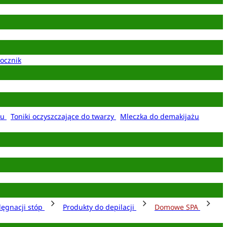
ocznik
żu
Toniki oczyszczające do twarzy
Mleczka do demakijażu
lęgnacji stóp
Produkty do depilacji
Domowe SPA