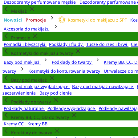
Dezodoranty perfumowane męskie
Dezodoranty perfumowane 
Makijaż
Nowości
Promocje
Kosmetyki do makijażu z SPF
Kos
Akcesoria do makijażu
Promocje
Pomadki i błyszczyki
Podkłady i fluidy
Tusze do rzęs i brwi
Cie
Kosmetyki do makijażu twarzy
Bazy pod makijaż
Podkłady do twarzy
Kremy BB, CC, D
twarzy
Kosmetyki do konturowania twarzy
Utrwalacze do m
Bazy pod makijaż
Bazy pod makijaż wygładzające
Bazy pod makijaż nawilżające
zaczerwienienia
Bazy pod cienie
Podkłady do twarzy
Podkłady naturalne
Podkłady wygładzające
Podkłady nawilżaj
Kremy BB, CC, DD do twarzy
Kremy CC
Kremy BB
Korektory do twarzy