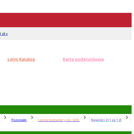
 zł »
Letni Katalog
Karta podarunkowa
N
Pozostałe
Letnie bestsellery do -50%
Nowości 2+1 za 1 zł