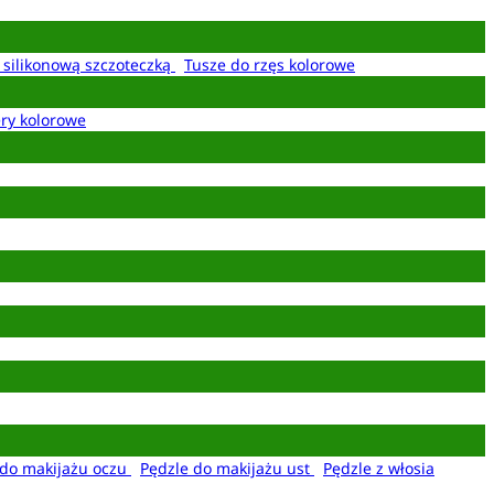
z silikonową szczoteczką
Tusze do rzęs kolorowe
ery kolorowe
 do makijażu oczu
Pędzle do makijażu ust
Pędzle z włosia