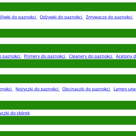
Oliwki do paznokci
Odżywki do paznokci
Zmywacze do paznokci
o paznokci
Primery do paznokci
Cleanery do paznokci
Acetony d
aznokci
Nożyczki do paznokci
Obcinaczki do paznokci
Lampy utw
yczki do skórek