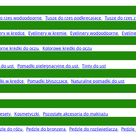
do rzęs wodoodporne
Tusze do rzęs podkręcające
Tusze do rzęs 
ery w kredce
Eyelinery w kremie
Eyelinery wodoodporne
Eyelin
rne kredki do oczu
Kolorowe kredki do oczu
 do ust
Pomadki pielęgnacyjne do ust
Tinty do ust
ki w kredce
Pomadki błyszczące
Naturalne pomadki do ust
ęsety
Kosmetyczki
Pozostałe akcesoria do makijażu
zle do różu
Pędzle do bronzera
Pędzle do rozświetlacza
Pędzle