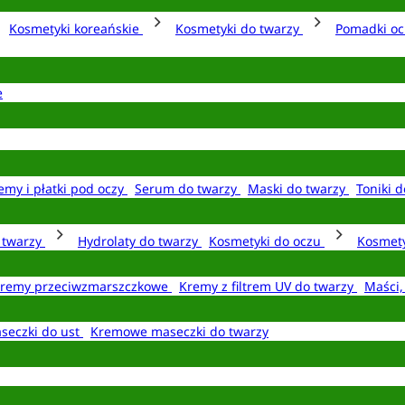
Kosmetyki koreańskie
Kosmetyki do twarzy
Pomadki o
e
emy i płatki pod oczy
Serum do twarzy
Maski do twarzy
Toniki d
o twarzy
Hydrolaty do twarzy
Kosmetyki do oczu
Kosmety
remy przeciwzmarszczkowe
Kremy z filtrem UV do twarzy
Maści,
seczki do ust
Kremowe maseczki do twarzy