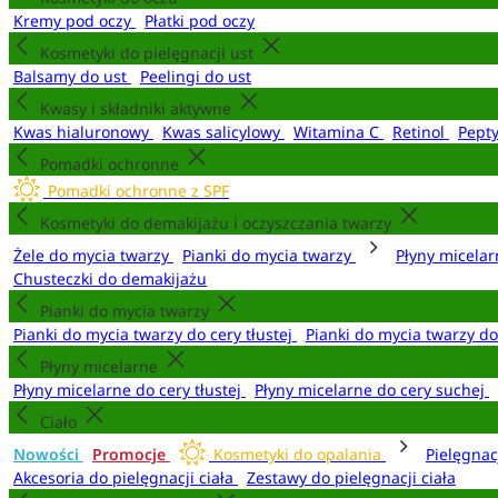
Kremy pod oczy
Płatki pod oczy
Kosmetyki do pielęgnacji ust
Balsamy do ust
Peelingi do ust
Kwasy i składniki aktywne
Kwas hialuronowy
Kwas salicylowy
Witamina C
Retinol
Pept
Pomadki ochronne
Pomadki ochronne z SPF
Kosmetyki do demakijażu i oczyszczania twarzy
Żele do mycia twarzy
Pianki do mycia twarzy
Płyny micela
Chusteczki do demakijażu
Pianki do mycia twarzy
Pianki do mycia twarzy do cery tłustej
Pianki do mycia twarzy d
Płyny micelarne
Płyny micelarne do cery tłustej
Płyny micelarne do cery suchej
Ciało
Nowości
Promocje
Kosmetyki do opalania
Pielęgnac
Akcesoria do pielęgnacji ciała
Zestawy do pielęgnacji ciała