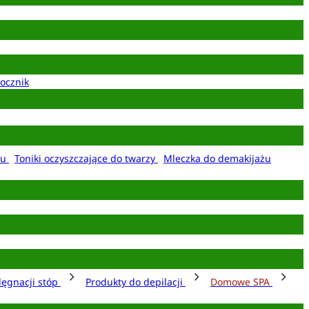
ocznik
żu
Toniki oczyszczające do twarzy
Mleczka do demakijażu
lęgnacji stóp
Produkty do depilacji
Domowe SPA