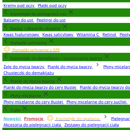
Kremy pod oczy
Płatki pod oczy
Kosmetyki do pielęgnacji ust
Balsamy do ust
Peelingi do ust
Kwasy i składniki aktywne
Kwas hialuronowy
Kwas salicylowy
Witamina C
Retinol
Pept
Pomadki ochronne
Pomadki ochronne z SPF
Kosmetyki do demakijażu i oczyszczania twarzy
Żele do mycia twarzy
Pianki do mycia twarzy
Płyny micela
Chusteczki do demakijażu
Pianki do mycia twarzy
Pianki do mycia twarzy do cery tłustej
Pianki do mycia twarzy d
Płyny micelarne
Płyny micelarne do cery tłustej
Płyny micelarne do cery suchej
Ciało
Nowości
Promocje
Kosmetyki do opalania
Pielęgnac
Akcesoria do pielęgnacji ciała
Zestawy do pielęgnacji ciała