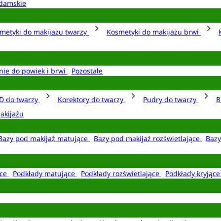
damskie
metyki do makijażu twarzy
Kosmetyki do makijażu brwi
nie do powiek i brwi
Pozostałe
D do twarzy
Korektory do twarzy
Pudry do twarzy
B
akijażu
Bazy pod makijaż matujące
Bazy pod makijaż rozświetlające
Bazy
ące
Podkłady matujące
Podkłady rozświetlające
Podkłady kryjąc