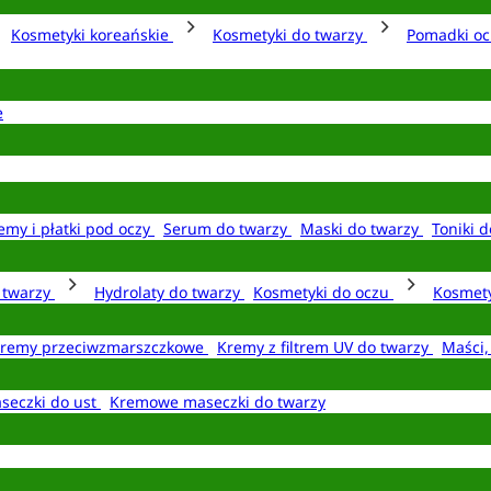
Kosmetyki koreańskie
Kosmetyki do twarzy
Pomadki o
e
emy i płatki pod oczy
Serum do twarzy
Maski do twarzy
Toniki d
o twarzy
Hydrolaty do twarzy
Kosmetyki do oczu
Kosmety
remy przeciwzmarszczkowe
Kremy z filtrem UV do twarzy
Maści,
seczki do ust
Kremowe maseczki do twarzy