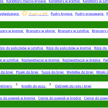
aże
Korektory mocno kryjące
Korektory w kremie
Korektory w szt
ygładzające
Pudry z SPF
Pudry kryjące
Pudry prasowane
nzery w kremie
Bronzery w płynie
Bronzery w sztyfcie
Bronzery 
óże do policzków w sztyfcie
Róże do policzków w kremie
Róże do 
e w sztyfcie
Rozświetlacze w kremie
Rozświetlacze w kredce
Pal
e do brwi
Pisaki do brwi
Tusze do brwi
Mydełka do brwi
Woski 
yelinery
Kredki do oczu
Odżywki do rzęs i brwi
ie do powiek w kremie
Cienie do powiek w kredce
Cienie do powi