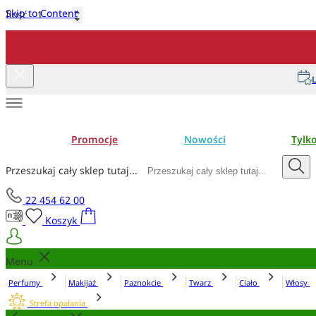
Skip to Content
Ilość
Dodaj do koszyka
L
Promocje
Nowości
Tylk
Przeszukaj cały sklep tutaj...
22 454 62 00
Koszyk
Menu
Perfumy
Makijaż
Paznokcie
Twarz
Ciało
Włosy
Strefa opalania