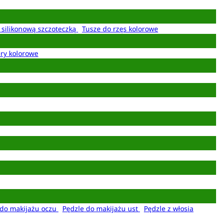
z silikonową szczoteczką
Tusze do rzęs kolorowe
ery kolorowe
 do makijażu oczu
Pędzle do makijażu ust
Pędzle z włosia