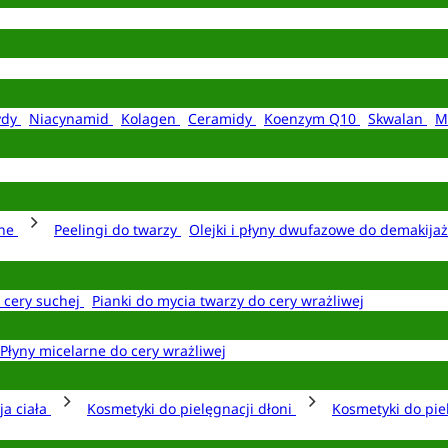
ydy
Niacynamid
Kolagen
Ceramidy
Koenzym Q10
Skwalan
M
rne
Peelingi do twarzy
Olejki i płyny dwufazowe do demakija
o cery suchej
Pianki do mycia twarzy do cery wrażliwej
Płyny micelarne do cery wrażliwej
ja ciała
Kosmetyki do pielęgnacji dłoni
Kosmetyki do pie