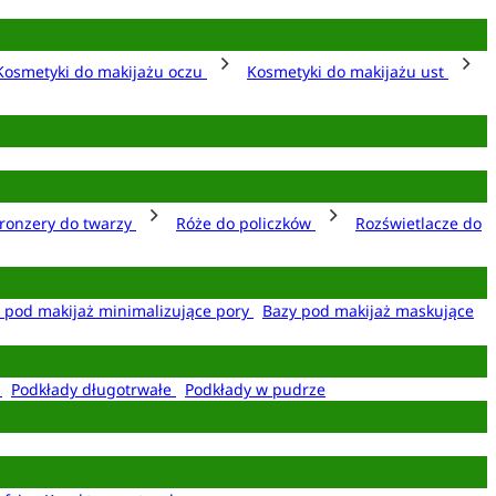
Kosmetyki do makijażu oczu
Kosmetyki do makijażu ust
ronzery do twarzy
Róże do policzków
Rozświetlacze do
 pod makijaż minimalizujące pory
Bazy pod makijaż maskujące
e
Podkłady długotrwałe
Podkłady w pudrze