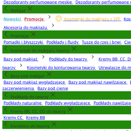
Dezodoranty perfumowane męskie
Dezodoranty perfumowane 
Makijaż
Nowości
Promocje
Kosmetyki do makijażu z SPF
Kos
Akcesoria do makijażu
Promocje
Pomadki i błyszczyki
Podkłady i fluidy
Tusze do rzęs i brwi
Cie
Kosmetyki do makijażu twarzy
Bazy pod makijaż
Podkłady do twarzy
Kremy BB, CC, D
twarzy
Kosmetyki do konturowania twarzy
Utrwalacze do m
Bazy pod makijaż
Bazy pod makijaż wygładzające
Bazy pod makijaż nawilżające
zaczerwienienia
Bazy pod cienie
Podkłady do twarzy
Podkłady naturalne
Podkłady wygładzające
Podkłady nawilżaj
Kremy BB, CC, DD do twarzy
Kremy CC
Kremy BB
Korektory do twarzy