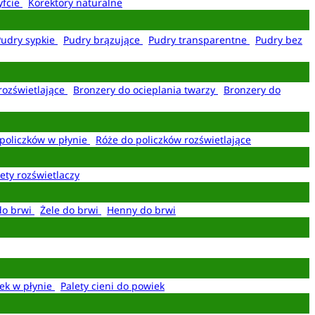
yfcie
Korektory naturalne
Pudry sypkie
Pudry brązujące
Pudry transparentne
Pudry bez
rozświetlające
Bronzery do ocieplania twarzy
Bronzery do
policzków w płynie
Róże do policzków rozświetlające
ety rozświetlaczy
do brwi
Żele do brwi
Henny do brwi
ek w płynie
Palety cieni do powiek