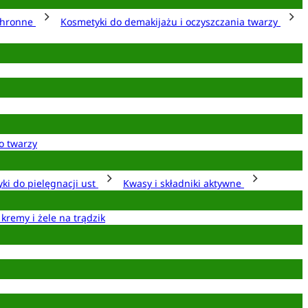
chronne
Kosmetyki do demakijażu i oczyszczania twarzy
o twarzy
ki do pielęgnacji ust
Kwasy i składniki aktywne
 kremy i żele na trądzik