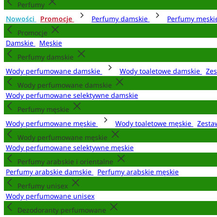
Perfumy
Nowości
Promocje
Perfumy damskie
Perfumy męsk
Promocje
Damskie
Męskie
Perfumy damskie
Wody perfumowane damskie
Wody toaletowe damskie
Zes
Wody perfumowane damskie
Wody perfumowane selektywne damskie
Perfumy męskie
Wody perfumowane męskie
Wody toaletowe męskie
Zesta
Wody perfumowane męskie
Wody perfumowane selektywne męskie
Perfumy arabskie i orientalne
Perfumy arabskie damskie
Perfumy arabskie męskie
Perfumy unisex
Wody perfumowane unisex
Dezodoranty perfumowane