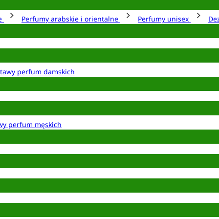
ie
Perfumy arabskie i orientalne
Perfumy unisex
De
tawy perfum damskich
wy perfum męskich