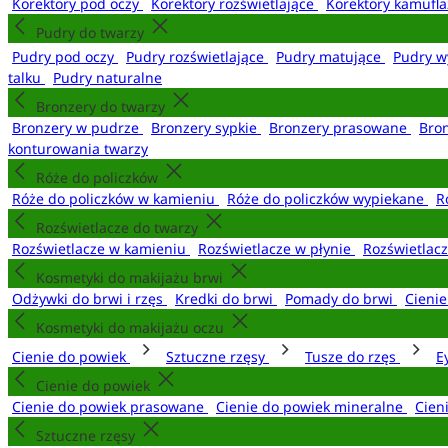
Korektory pod oczy
Korektory rozświetlające
Korektory kamufl
Pudry do twarzy
Pudry pod oczy
Pudry rozświetlające
Pudry matujące
Pudry w
talku
Pudry naturalne
Bronzery do twarzy
Bronzery w pudrze
Bronzery sypkie
Bronzery prasowane
Bro
konturowania twarzy
Róże do policzków
Róże do policzków w kamieniu
Róże do policzków wypiekane
R
Rozświetlacze do twarzy
Rozświetlacze w kamieniu
Rozświetlacze w płynie
Rozświetlacz
Kosmetyki do makijażu brwi
Odżywki do brwi i rzęs
Kredki do brwi
Pomady do brwi
Cieni
Kosmetyki do makijażu oczu
Cienie do powiek
Sztuczne rzęsy
Tusze do rzęs
E
Cienie do powiek
Cienie do powiek prasowane
Cienie do powiek mineralne
Cien
Sztuczne rzęsy