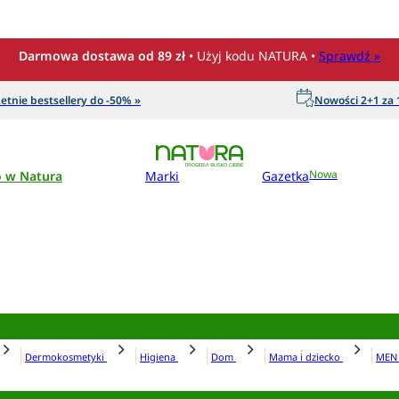
Darmowa dostawa od 89 zł
• Użyj kodu NATURA •
Sprawdź »
etnie bestsellery do -50% »
Nowości 2+1 za 1
o w Natura
Marki
Gazetka
Nowa
Dermokosmetyki
Higiena
Dom
Mama i dziecko
ME