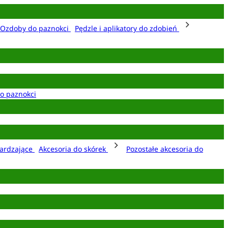
Ozdoby do paznokci
Pędzle i aplikatory do zdobień
o paznokci
ardzające
Akcesoria do skórek
Pozostałe akcesoria do