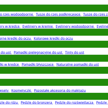
do rzęs wodoodporne
Tusze do rzęs podkręcające
Tusze do rzęs 
ery w kredce
Eyelinery w kremie
Eyelinery wodoodporne
Eyelin
rne kredki do oczu
Kolorowe kredki do oczu
 do ust
Pomadki pielęgnacyjne do ust
Tinty do ust
ki w kredce
Pomadki błyszczące
Naturalne pomadki do ust
ęsety
Kosmetyczki
Pozostałe akcesoria do makijażu
zle do różu
Pędzle do bronzera
Pędzle do rozświetlacza
Pędzle