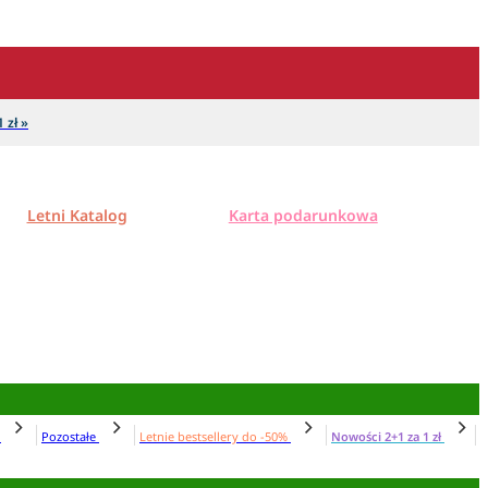
 zł »
Letni Katalog
Karta podarunkowa
N
Pozostałe
Letnie bestsellery do -50%
Nowości 2+1 za 1 zł