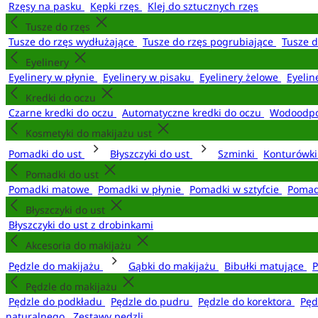
Rzęsy na pasku
Kępki rzęs
Klej do sztucznych rzęs
Tusze do rzęs
Tusze do rzęs wydłużające
Tusze do rzęs pogrubiające
Tusze 
Eyelinery
Eyelinery w płynie
Eyelinery w pisaku
Eyelinery żelowe
Eyelin
Kredki do oczu
Czarne kredki do oczu
Automatyczne kredki do oczu
Wodoodpo
Kosmetyki do makijażu ust
Pomadki do ust
Błyszczyki do ust
Szminki
Konturówki
Pomadki do ust
Pomadki matowe
Pomadki w płynie
Pomadki w sztyfcie
Pomad
Błyszczyki do ust
Błyszczyki do ust z drobinkami
Akcesoria do makijażu
Pędzle do makijażu
Gąbki do makijażu
Bibułki matujące
P
Pędzle do makijażu
Pędzle do podkładu
Pędzle do pudru
Pędzle do korektora
Pęd
naturalnego
Zestawy pędzli