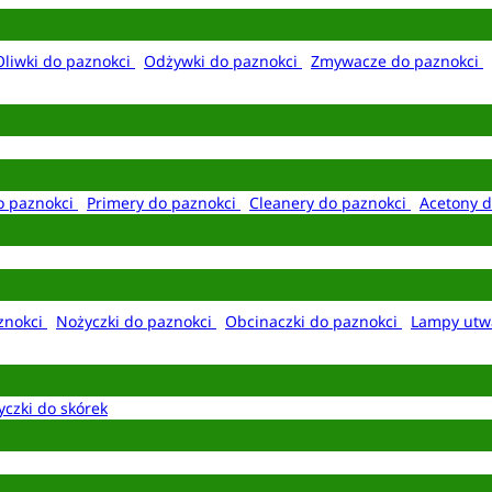
Oliwki do paznokci
Odżywki do paznokci
Zmywacze do paznokci
o paznokci
Primery do paznokci
Cleanery do paznokci
Acetony d
aznokci
Nożyczki do paznokci
Obcinaczki do paznokci
Lampy utw
yczki do skórek