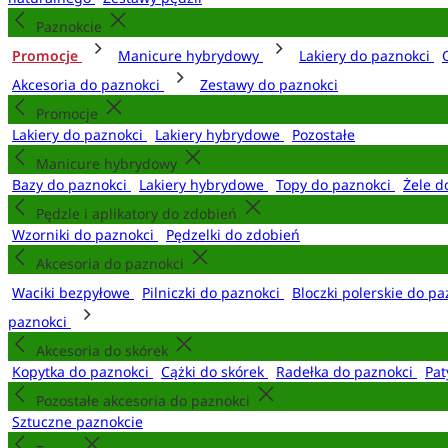
Paznokcie
Promocje
Manicure hybrydowy
Lakiery do paznokci
Akcesoria do paznokci
Zestawy do paznokci
Promocje
Lakiery do paznokci
Lakiery hybrydowe
Pozostałe
Manicure hybrydowy
Bazy do paznokci
Lakiery hybrydowe
Topy do paznokci
Żele d
Pędzle i aplikatory do zdobień
Wzorniki do paznokci
Pędzelki do zdobień
Akcesoria do paznokci
Waciki bezpyłowe
Pilniczki do paznokci
Bloczki polerskie do p
paznokci
Akcesoria do skórek
Kopytka do paznokci
Cążki do skórek
Radełka do paznokci
Pat
Pozostałe akcesoria do paznokci
Sztuczne paznokcie