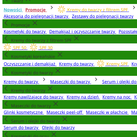
Twarz
Nowości
Promocje
Kremy do twarzy z filtrem SPF
Akcesoria do pielęgnacji twarzy
Zestawy do pielęgnacji twarzy
Promocje
Kosmetyki do twarzy
Demakijaż i oczyszczanie twarzy
Pozostał
Kremy do twarzy z filtrem SPF
SPF 50
SPF 30
Kosmetyki koreańskie
Oczyszczanie i demakijaż
Kremy do twarzy
Kremy SPF
Kr
Kosmetyki do twarzy
Kremy do twarzy
Maseczki do twarzy
Serum i olejki d
Kremy do twarzy
Kremy nawilżające do twarzy
Kremy na dzień
Kremy na noc
K
Maseczki do twarzy
Glinki kosmetyczne
Maseczki peel-off
Maseczki w płachcie
Ma
Serum i olejki do twarzy
Serum do twarzy
Olejki do twarzy
Kosmetyki do oczu