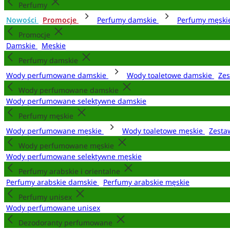
Perfumy
Nowości
Promocje
Perfumy damskie
Perfumy męsk
Promocje
Damskie
Męskie
Perfumy damskie
Wody perfumowane damskie
Wody toaletowe damskie
Zes
Wody perfumowane damskie
Wody perfumowane selektywne damskie
Perfumy męskie
Wody perfumowane męskie
Wody toaletowe męskie
Zesta
Wody perfumowane męskie
Wody perfumowane selektywne męskie
Perfumy arabskie i orientalne
Perfumy arabskie damskie
Perfumy arabskie męskie
Perfumy unisex
Wody perfumowane unisex
Dezodoranty perfumowane