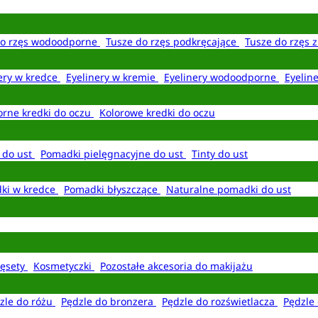
do rzęs wodoodporne
Tusze do rzęs podkręcające
Tusze do rzęs 
ery w kredce
Eyelinery w kremie
Eyelinery wodoodporne
Eyelin
rne kredki do oczu
Kolorowe kredki do oczu
 do ust
Pomadki pielęgnacyjne do ust
Tinty do ust
ki w kredce
Pomadki błyszczące
Naturalne pomadki do ust
ęsety
Kosmetyczki
Pozostałe akcesoria do makijażu
zle do różu
Pędzle do bronzera
Pędzle do rozświetlacza
Pędzle