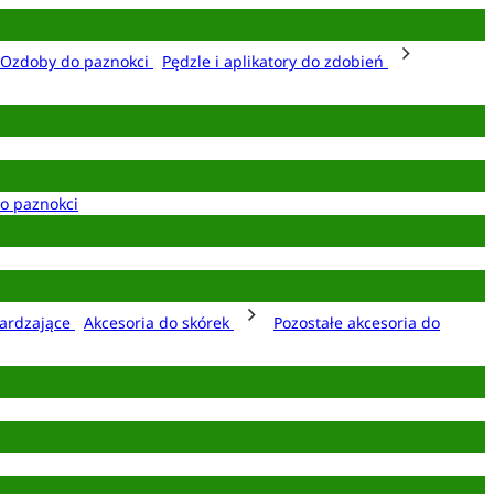
Ozdoby do paznokci
Pędzle i aplikatory do zdobień
o paznokci
ardzające
Akcesoria do skórek
Pozostałe akcesoria do