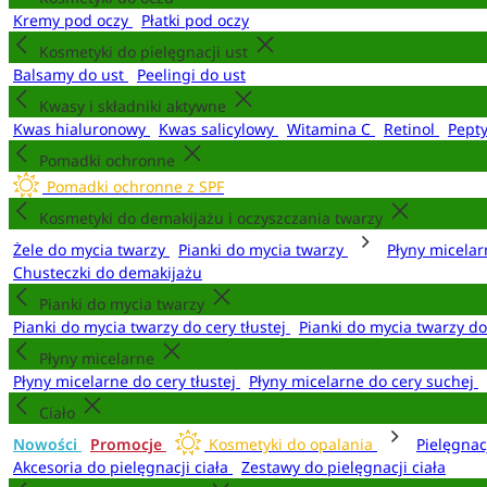
Kremy pod oczy
Płatki pod oczy
Kosmetyki do pielęgnacji ust
Balsamy do ust
Peelingi do ust
Kwasy i składniki aktywne
Kwas hialuronowy
Kwas salicylowy
Witamina C
Retinol
Pept
Pomadki ochronne
Pomadki ochronne z SPF
Kosmetyki do demakijażu i oczyszczania twarzy
Żele do mycia twarzy
Pianki do mycia twarzy
Płyny micela
Chusteczki do demakijażu
Pianki do mycia twarzy
Pianki do mycia twarzy do cery tłustej
Pianki do mycia twarzy d
Płyny micelarne
Płyny micelarne do cery tłustej
Płyny micelarne do cery suchej
Ciało
Nowości
Promocje
Kosmetyki do opalania
Pielęgnac
Akcesoria do pielęgnacji ciała
Zestawy do pielęgnacji ciała