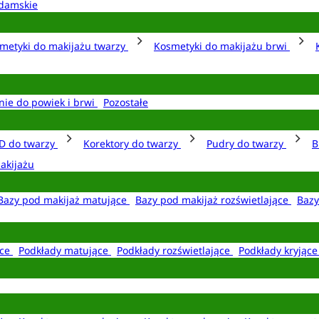
damskie
metyki do makijażu twarzy
Kosmetyki do makijażu brwi
nie do powiek i brwi
Pozostałe
D do twarzy
Korektory do twarzy
Pudry do twarzy
B
akijażu
Bazy pod makijaż matujące
Bazy pod makijaż rozświetlające
Bazy
ące
Podkłady matujące
Podkłady rozświetlające
Podkłady kryjąc