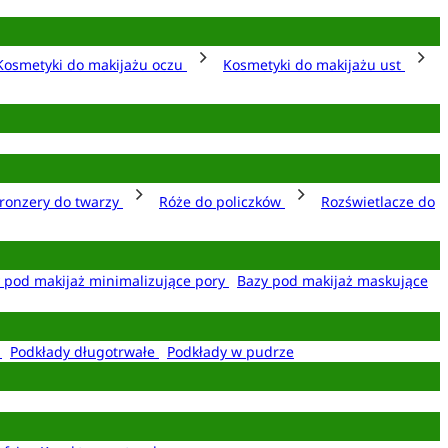
Kosmetyki do makijażu oczu
Kosmetyki do makijażu ust
ronzery do twarzy
Róże do policzków
Rozświetlacze do
 pod makijaż minimalizujące pory
Bazy pod makijaż maskujące
e
Podkłady długotrwałe
Podkłady w pudrze