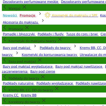
Dezodoranty perfumowane męskie
Dezodoranty perfumowane 
Makijaż
Nowości
Promocje
Kosmetyki do makijażu z SPF
Kos
Akcesoria do makijażu
Promocje
Pomadki i błyszczyki
Podkłady i fluidy
Tusze do rzęs i brwi
Cie
Kosmetyki do makijażu twarzy
Bazy pod makijaż
Podkłady do twarzy
Kremy BB, CC, D
twarzy
Kosmetyki do konturowania twarzy
Utrwalacze do m
Bazy pod makijaż
Bazy pod makijaż wygładzające
Bazy pod makijaż nawilżające
zaczerwienienia
Bazy pod cienie
Podkłady do twarzy
Podkłady naturalne
Podkłady wygładzające
Podkłady nawilżaj
Kremy BB, CC, DD do twarzy
Kremy CC
Kremy BB
Korektory do twarzy