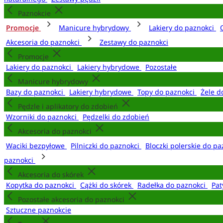
Paznokcie
Promocje
Manicure hybrydowy
Lakiery do paznokci
Akcesoria do paznokci
Zestawy do paznokci
Promocje
Lakiery do paznokci
Lakiery hybrydowe
Pozostałe
Manicure hybrydowy
Bazy do paznokci
Lakiery hybrydowe
Topy do paznokci
Żele d
Pędzle i aplikatory do zdobień
Wzorniki do paznokci
Pędzelki do zdobień
Akcesoria do paznokci
Waciki bezpyłowe
Pilniczki do paznokci
Bloczki polerskie do p
paznokci
Akcesoria do skórek
Kopytka do paznokci
Cążki do skórek
Radełka do paznokci
Pat
Pozostałe akcesoria do paznokci
Sztuczne paznokcie