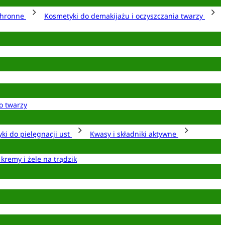
chronne
Kosmetyki do demakijażu i oczyszczania twarzy
o twarzy
ki do pielęgnacji ust
Kwasy i składniki aktywne
 kremy i żele na trądzik