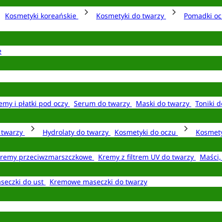
Kosmetyki koreańskie
Kosmetyki do twarzy
Pomadki o
e
emy i płatki pod oczy
Serum do twarzy
Maski do twarzy
Toniki d
o twarzy
Hydrolaty do twarzy
Kosmetyki do oczu
Kosmety
remy przeciwzmarszczkowe
Kremy z filtrem UV do twarzy
Maści,
seczki do ust
Kremowe maseczki do twarzy