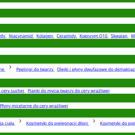
ydy
Niacynamid
Kolagen
Ceramidy
Koenzym Q10
Skwalan
M
rne
Peelingi do twarzy
Olejki i płyny dwufazowe do demakija
o cery suchej
Pianki do mycia twarzy do cery wrażliwej
Płyny micelarne do cery wrażliwej
ja ciała
Kosmetyki do pielęgnacji dłoni
Kosmetyki do pie