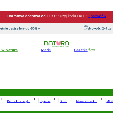
Darmowa dostawa od 119 zł
• Użyj kodu FREE •
Sprawdź »
etnie bestsellery do -50% »
Nowości 2+1 za 1
o w Natura
Marki
Gazetka
Nowa
Dermokosmetyki
Higiena
Dom
Mama i dziecko
ME