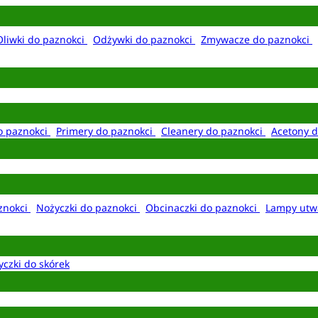
Oliwki do paznokci
Odżywki do paznokci
Zmywacze do paznokci
o paznokci
Primery do paznokci
Cleanery do paznokci
Acetony d
aznokci
Nożyczki do paznokci
Obcinaczki do paznokci
Lampy utw
yczki do skórek