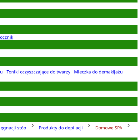
ocznik
żu
Toniki oczyszczające do twarzy
Mleczka do demakijażu
lęgnacji stóp
Produkty do depilacji
Domowe SPA