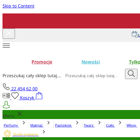
Skip to Content
L
Promocje
Nowości
Tylk
Przeszukaj cały sklep tutaj...
22 454 62 00
Koszyk
Menu
Perfumy
Makijaż
Paznokcie
Twarz
Ciało
Włosy
Strefa opalania