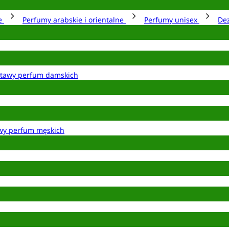
ie
Perfumy arabskie i orientalne
Perfumy unisex
De
tawy perfum damskich
wy perfum męskich