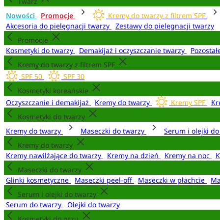
Twarz
Nowości
Promocje
Kremy do twarzy z filtrem SPF
Akcesoria do pielęgnacji twarzy
Zestawy do pielęgnacji twarzy
Promocje
Kosmetyki do twarzy
Demakijaż i oczyszczanie twarzy
Pozostał
Kremy do twarzy z filtrem SPF
SPF 50
SPF 30
Kosmetyki koreańskie
Oczyszczanie i demakijaż
Kremy do twarzy
Kremy SPF
Kr
Kosmetyki do twarzy
Kremy do twarzy
Maseczki do twarzy
Serum i olejki d
Kremy do twarzy
Kremy nawilżające do twarzy
Kremy na dzień
Kremy na noc
K
Maseczki do twarzy
Glinki kosmetyczne
Maseczki peel-off
Maseczki w płachcie
Ma
Serum i olejki do twarzy
Serum do twarzy
Olejki do twarzy
Kosmetyki do oczu