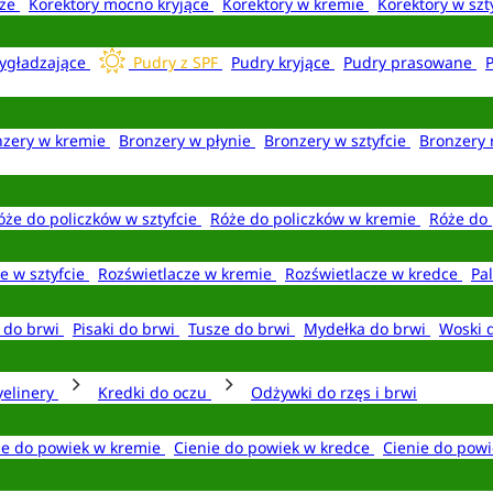
aże
Korektory mocno kryjące
Korektory w kremie
Korektory w szt
ygładzające
Pudry z SPF
Pudry kryjące
Pudry prasowane
nzery w kremie
Bronzery w płynie
Bronzery w sztyfcie
Bronzery 
óże do policzków w sztyfcie
Róże do policzków w kremie
Róże do 
e w sztyfcie
Rozświetlacze w kremie
Rozświetlacze w kredce
Pal
e do brwi
Pisaki do brwi
Tusze do brwi
Mydełka do brwi
Woski 
yelinery
Kredki do oczu
Odżywki do rzęs i brwi
ie do powiek w kremie
Cienie do powiek w kredce
Cienie do powi