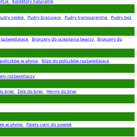
yfcie
Korektory naturalne
Pudry sypkie
Pudry brązujące
Pudry transparentne
Pudry bez
rozświetlające
Bronzery do ocieplania twarzy
Bronzery do
policzków w płynie
Róże do policzków rozświetlające
ety rozświetlaczy
do brwi
Żele do brwi
Henny do brwi
ek w płynie
Palety cieni do powiek