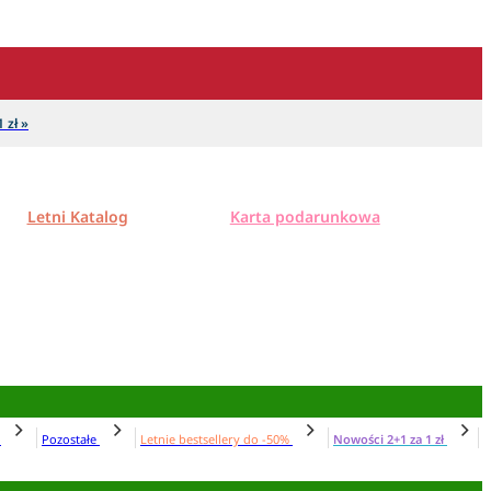
 zł »
Letni Katalog
Karta podarunkowa
N
Pozostałe
Letnie bestsellery do -50%
Nowości 2+1 za 1 zł