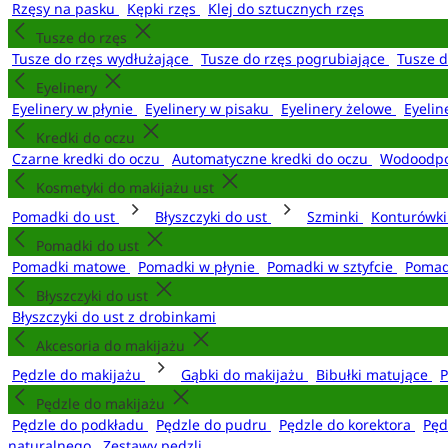
Rzęsy na pasku
Kępki rzęs
Klej do sztucznych rzęs
Tusze do rzęs
Tusze do rzęs wydłużające
Tusze do rzęs pogrubiające
Tusze 
Eyelinery
Eyelinery w płynie
Eyelinery w pisaku
Eyelinery żelowe
Eyelin
Kredki do oczu
Czarne kredki do oczu
Automatyczne kredki do oczu
Wodoodpo
Kosmetyki do makijażu ust
Pomadki do ust
Błyszczyki do ust
Szminki
Konturówki
Pomadki do ust
Pomadki matowe
Pomadki w płynie
Pomadki w sztyfcie
Pomad
Błyszczyki do ust
Błyszczyki do ust z drobinkami
Akcesoria do makijażu
Pędzle do makijażu
Gąbki do makijażu
Bibułki matujące
P
Pędzle do makijażu
Pędzle do podkładu
Pędzle do pudru
Pędzle do korektora
Pęd
naturalnego
Zestawy pędzli