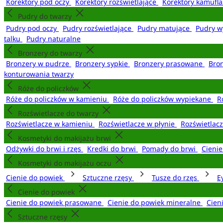
Korektory pod oczy
Korektory rozświetlające
Korektory kamufl
Pudry do twarzy
Pudry pod oczy
Pudry rozświetlające
Pudry matujące
Pudry w
talku
Pudry naturalne
Bronzery do twarzy
Bronzery w pudrze
Bronzery sypkie
Bronzery prasowane
Bro
konturowania twarzy
Róże do policzków
Róże do policzków w kamieniu
Róże do policzków wypiekane
R
Rozświetlacze do twarzy
Rozświetlacze w kamieniu
Rozświetlacze w płynie
Rozświetlacz
Kosmetyki do makijażu brwi
Odżywki do brwi i rzęs
Kredki do brwi
Pomady do brwi
Cieni
Kosmetyki do makijażu oczu
Cienie do powiek
Sztuczne rzęsy
Tusze do rzęs
E
Cienie do powiek
Cienie do powiek prasowane
Cienie do powiek mineralne
Cien
Sztuczne rzęsy