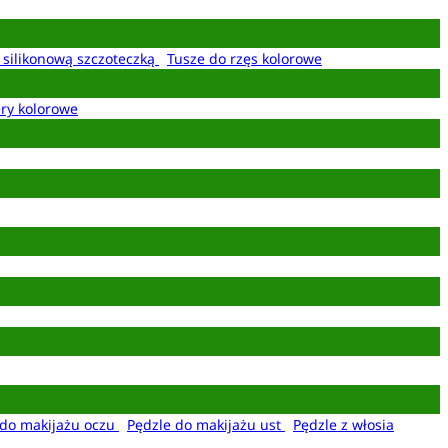
z silikonową szczoteczką
Tusze do rzęs kolorowe
ery kolorowe
 do makijażu oczu
Pędzle do makijażu ust
Pędzle z włosia