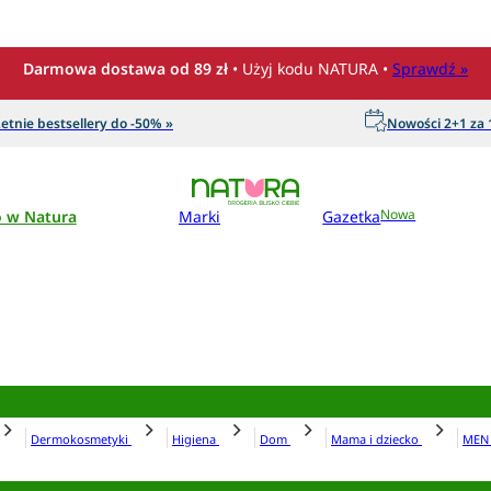
Darmowa dostawa od 89 zł
• Użyj kodu NATURA •
Sprawdź »
etnie bestsellery do -50% »
Nowości 2+1 za 1
o w Natura
Marki
Gazetka
Nowa
Dermokosmetyki
Higiena
Dom
Mama i dziecko
ME