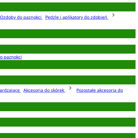
Ozdoby do paznokci
Pędzle i aplikatory do zdobień
o paznokci
ardzające
Akcesoria do skórek
Pozostałe akcesoria do