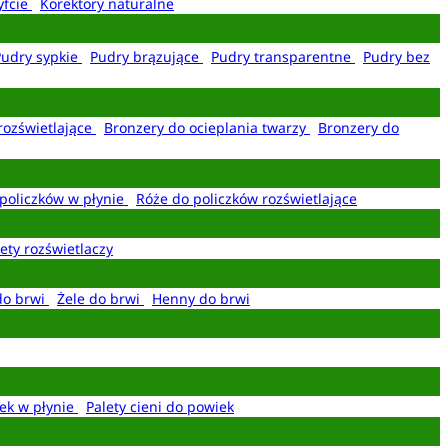
yfcie
Korektory naturalne
Pudry sypkie
Pudry brązujące
Pudry transparentne
Pudry bez
rozświetlające
Bronzery do ocieplania twarzy
Bronzery do
policzków w płynie
Róże do policzków rozświetlające
ety rozświetlaczy
do brwi
Żele do brwi
Henny do brwi
ek w płynie
Palety cieni do powiek