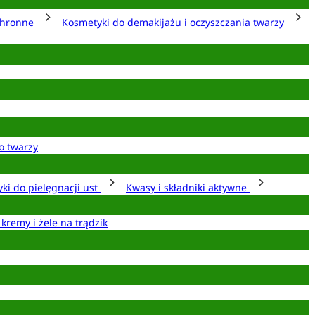
chronne
Kosmetyki do demakijażu i oczyszczania twarzy
o twarzy
ki do pielęgnacji ust
Kwasy i składniki aktywne
 kremy i żele na trądzik