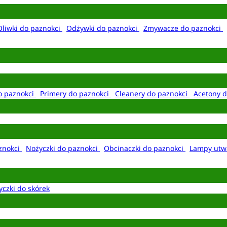
Oliwki do paznokci
Odżywki do paznokci
Zmywacze do paznokci
o paznokci
Primery do paznokci
Cleanery do paznokci
Acetony d
aznokci
Nożyczki do paznokci
Obcinaczki do paznokci
Lampy utw
yczki do skórek