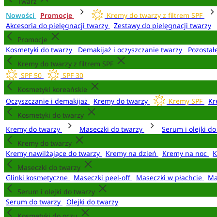
Twarz
Nowości
Promocje
Kremy do twarzy z filtrem SPF
Akcesoria do pielęgnacji twarzy
Zestawy do pielęgnacji twarzy
Promocje
Kosmetyki do twarzy
Demakijaż i oczyszczanie twarzy
Pozostał
Kremy do twarzy z filtrem SPF
SPF 50
SPF 30
Kosmetyki koreańskie
Oczyszczanie i demakijaż
Kremy do twarzy
Kremy SPF
Kr
Kosmetyki do twarzy
Kremy do twarzy
Maseczki do twarzy
Serum i olejki d
Kremy do twarzy
Kremy nawilżające do twarzy
Kremy na dzień
Kremy na noc
K
Maseczki do twarzy
Glinki kosmetyczne
Maseczki peel-off
Maseczki w płachcie
Ma
Serum i olejki do twarzy
Serum do twarzy
Olejki do twarzy
Kosmetyki do oczu