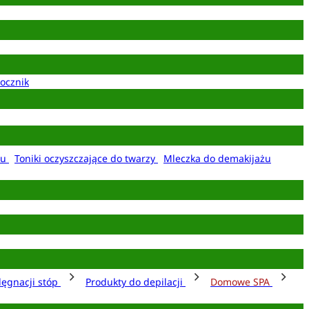
ocznik
żu
Toniki oczyszczające do twarzy
Mleczka do demakijażu
lęgnacji stóp
Produkty do depilacji
Domowe SPA