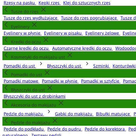
Rzęsy na pasku
Kępki rzęs
Klej do sztucznych rzęs
Tusze do rzęs
Tusze do rzęs wydłużające
Tusze do rzęs pogrubiające
Tusze 
Eyelinery
Eyelinery w płynie
Eyelinery w pisaku
Eyelinery żelowe
Eyelin
Kredki do oczu
Czarne kredki do oczu
Automatyczne kredki do oczu
Wodoodpo
Kosmetyki do makijażu ust
Pomadki do ust
Błyszczyki do ust
Szminki
Konturówki
Pomadki do ust
Pomadki matowe
Pomadki w płynie
Pomadki w sztyfcie
Pomad
Błyszczyki do ust
Błyszczyki do ust z drobinkami
Akcesoria do makijażu
Pędzle do makijażu
Gąbki do makijażu
Bibułki matujące
P
Pędzle do makijażu
Pędzle do podkładu
Pędzle do pudru
Pędzle do korektora
Pęd
naturalnego
Zestawy pędzli