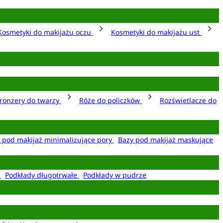
Kosmetyki do makijażu oczu
Kosmetyki do makijażu ust
ronzery do twarzy
Róże do policzków
Rozświetlacze do
 pod makijaż minimalizujące pory
Bazy pod makijaż maskujące
e
Podkłady długotrwałe
Podkłady w pudrze