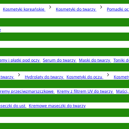
Kosmetyki koreańskie
Kosmetyki do twarzy
Pomadki o
e
emy i płatki pod oczy
Serum do twarzy
Maski do twarzy
Toniki d
o twarzy
Hydrolaty do twarzy
Kosmetyki do oczu
Kosmety
remy przeciwzmarszczkowe
Kremy z filtrem UV do twarzy
Maści,
seczki do ust
Kremowe maseczki do twarzy