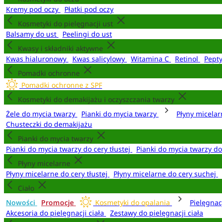
Kremy pod oczy
Płatki pod oczy
Kosmetyki do pielęgnacji ust
Balsamy do ust
Peelingi do ust
Kwasy i składniki aktywne
Kwas hialuronowy
Kwas salicylowy
Witamina C
Retinol
Pept
Pomadki ochronne
Pomadki ochronne z SPF
Kosmetyki do demakijażu i oczyszczania twarzy
Żele do mycia twarzy
Pianki do mycia twarzy
Płyny micela
Chusteczki do demakijażu
Pianki do mycia twarzy
Pianki do mycia twarzy do cery tłustej
Pianki do mycia twarzy d
Płyny micelarne
Płyny micelarne do cery tłustej
Płyny micelarne do cery suchej
Ciało
Nowości
Promocje
Kosmetyki do opalania
Pielęgnac
Akcesoria do pielęgnacji ciała
Zestawy do pielęgnacji ciała