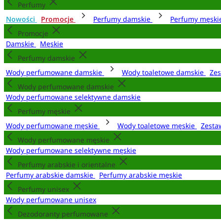
Perfumy
Nowości
Promocje
Perfumy damskie
Perfumy męsk
Promocje
Damskie
Męskie
Perfumy damskie
Wody perfumowane damskie
Wody toaletowe damskie
Zes
Wody perfumowane damskie
Wody perfumowane selektywne damskie
Perfumy męskie
Wody perfumowane męskie
Wody toaletowe męskie
Zesta
Wody perfumowane męskie
Wody perfumowane selektywne męskie
Perfumy arabskie i orientalne
Perfumy arabskie damskie
Perfumy arabskie męskie
Perfumy unisex
Wody perfumowane unisex
Dezodoranty perfumowane