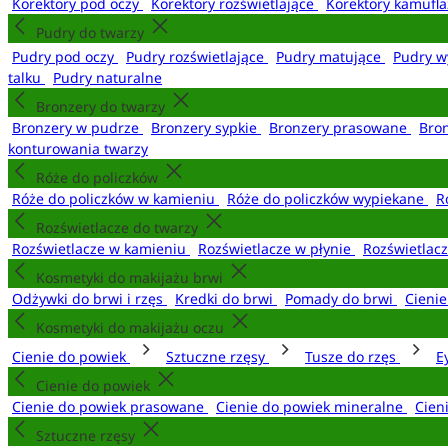
Korektory pod oczy
Korektory rozświetlające
Korektory kamufl
Pudry do twarzy
Pudry pod oczy
Pudry rozświetlające
Pudry matujące
Pudry w
talku
Pudry naturalne
Bronzery do twarzy
Bronzery w pudrze
Bronzery sypkie
Bronzery prasowane
Bro
konturowania twarzy
Róże do policzków
Róże do policzków w kamieniu
Róże do policzków wypiekane
R
Rozświetlacze do twarzy
Rozświetlacze w kamieniu
Rozświetlacze w płynie
Rozświetlacz
Kosmetyki do makijażu brwi
Odżywki do brwi i rzęs
Kredki do brwi
Pomady do brwi
Cieni
Kosmetyki do makijażu oczu
Cienie do powiek
Sztuczne rzęsy
Tusze do rzęs
E
Cienie do powiek
Cienie do powiek prasowane
Cienie do powiek mineralne
Cien
Sztuczne rzęsy