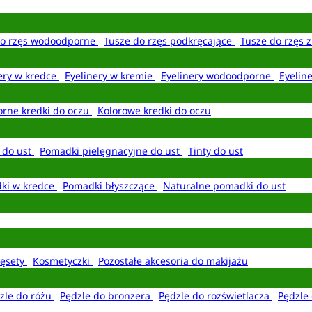
do rzęs wodoodporne
Tusze do rzęs podkręcające
Tusze do rzęs 
ery w kredce
Eyelinery w kremie
Eyelinery wodoodporne
Eyelin
rne kredki do oczu
Kolorowe kredki do oczu
 do ust
Pomadki pielęgnacyjne do ust
Tinty do ust
ki w kredce
Pomadki błyszczące
Naturalne pomadki do ust
ęsety
Kosmetyczki
Pozostałe akcesoria do makijażu
zle do różu
Pędzle do bronzera
Pędzle do rozświetlacza
Pędzle