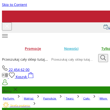
Skip to Content
L
Promocje
Nowości
Tylk
Przeszukaj cały sklep tutaj...
22 454 62 00
Koszyk
Menu
Perfumy
Makijaż
Paznokcie
Twarz
Ciało
Włosy
Strefa opalania