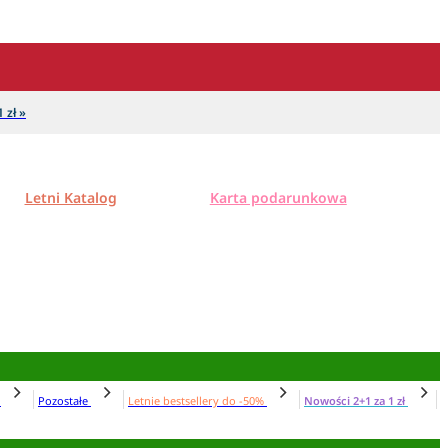
 zł »
Letni Katalog
Karta podarunkowa
N
Pozostałe
Letnie bestsellery do -50%
Nowości 2+1 za 1 zł