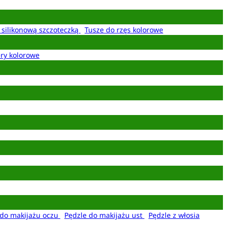
z silikonową szczoteczką
Tusze do rzęs kolorowe
ery kolorowe
 do makijażu oczu
Pędzle do makijażu ust
Pędzle z włosia