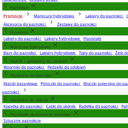
Paznokcie
Promocje
Manicure hybrydowy
Lakiery do paznokci
Akcesoria do paznokci
Zestawy do paznokci
Promocje
Lakiery do paznokci
Lakiery hybrydowe
Pozostałe
Manicure hybrydowy
Bazy do paznokci
Lakiery hybrydowe
Topy do paznokci
Żele d
Pędzle i aplikatory do zdobień
Wzorniki do paznokci
Pędzelki do zdobień
Akcesoria do paznokci
Waciki bezpyłowe
Pilniczki do paznokci
Bloczki polerskie do p
paznokci
Akcesoria do skórek
Kopytka do paznokci
Cążki do skórek
Radełka do paznokci
Pat
Pozostałe akcesoria do paznokci
Sztuczne paznokcie