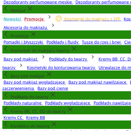
Dezodoranty perfumowane męskie
Dezodoranty perfumowane 
Makijaż
Nowości
Promocje
Kosmetyki do makijażu z SPF
Kos
Akcesoria do makijażu
Promocje
Pomadki i błyszczyki
Podkłady i fluidy
Tusze do rzęs i brwi
Cie
Kosmetyki do makijażu twarzy
Bazy pod makijaż
Podkłady do twarzy
Kremy BB, CC, D
twarzy
Kosmetyki do konturowania twarzy
Utrwalacze do m
Bazy pod makijaż
Bazy pod makijaż wygładzające
Bazy pod makijaż nawilżające
zaczerwienienia
Bazy pod cienie
Podkłady do twarzy
Podkłady naturalne
Podkłady wygładzające
Podkłady nawilżaj
Kremy BB, CC, DD do twarzy
Kremy CC
Kremy BB
Korektory do twarzy