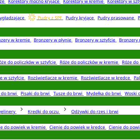
aże
Korektory mocno kryjące
Korektory w kremie
Korektory w szt
ygładzające
Pudry z SPF
Pudry kryjące
Pudry prasowane
nzery w kremie
Bronzery w płynie
Bronzery w sztyfcie
Bronzery 
óże do policzków w sztyfcie
Róże do policzków w kremie
Róże do 
e w sztyfcie
Rozświetlacze w kremie
Rozświetlacze w kredce
Pal
e do brwi
Pisaki do brwi
Tusze do brwi
Mydełka do brwi
Woski 
yelinery
Kredki do oczu
Odżywki do rzęs i brwi
ie do powiek w kremie
Cienie do powiek w kredce
Cienie do powi