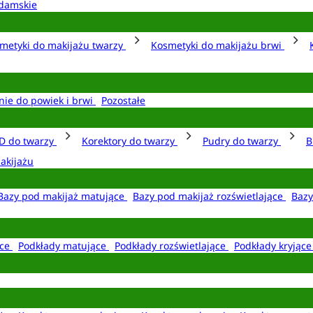
damskie
metyki do makijażu twarzy
Kosmetyki do makijażu brwi
nie do powiek i brwi
Pozostałe
D do twarzy
Korektory do twarzy
Pudry do twarzy
B
akijażu
Bazy pod makijaż matujące
Bazy pod makijaż rozświetlające
Bazy
ące
Podkłady matujące
Podkłady rozświetlające
Podkłady kryjąc