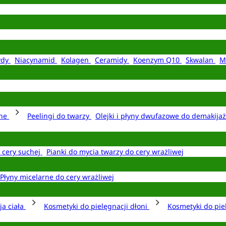
ydy
Niacynamid
Kolagen
Ceramidy
Koenzym Q10
Skwalan
M
rne
Peelingi do twarzy
Olejki i płyny dwufazowe do demakija
o cery suchej
Pianki do mycia twarzy do cery wrażliwej
Płyny micelarne do cery wrażliwej
ja ciała
Kosmetyki do pielęgnacji dłoni
Kosmetyki do pie