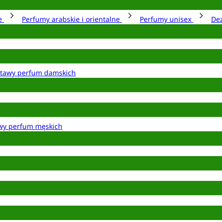
ie
Perfumy arabskie i orientalne
Perfumy unisex
De
tawy perfum damskich
wy perfum męskich