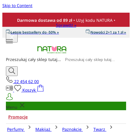
Skip to Content
Darmowa dostawa od 89 zł
• Użyj kodu NATURA •
Sprawdź »
Letnie bestsellery do -50% »
Nowości 2+1 za 1 zł »
Przeszukaj cały sklep tutaj...
22 454 62 00
Koszyk
Menu
Promocje
Perfumy
Makijaż
Paznokcie
Twarz