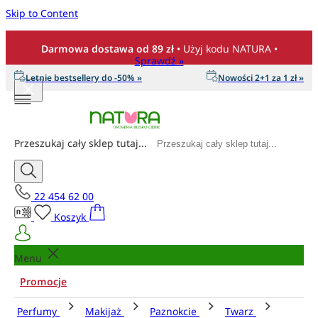
Skip to Content
Darmowa dostawa od 89 zł
• Użyj kodu NATURA •
Sprawdź »
Letnie bestsellery do -50% »
Nowości 2+1 za 1 zł »
Przeszukaj cały sklep tutaj...
22 454 62 00
Koszyk
Menu
Promocje
Perfumy
Makijaż
Paznokcie
Twarz