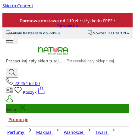
Skip to Content
Darmowa dostawa od 119 zł
• Użyj kodu FREE •
Sprawdź »
Letnie bestsellery do -50% »
Nowości 2+1 za 1 zł »
Przeszukaj cały sklep tutaj...
22 454 62 00
Koszyk
Menu
Promocje
Perfumy
Makijaż
Paznokcie
Twarz