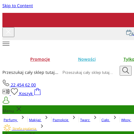
Skip to Content
L
Promocje
Nowości
Tylk
Przeszukaj cały sklep tutaj...
22 454 62 00
Koszyk
Menu
Perfumy
Makijaż
Paznokcie
Twarz
Ciało
Włosy
Strefa opalania