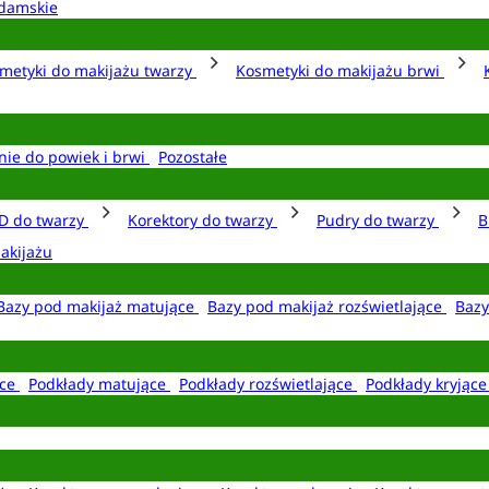
damskie
metyki do makijażu twarzy
Kosmetyki do makijażu brwi
nie do powiek i brwi
Pozostałe
D do twarzy
Korektory do twarzy
Pudry do twarzy
B
akijażu
Bazy pod makijaż matujące
Bazy pod makijaż rozświetlające
Bazy
ące
Podkłady matujące
Podkłady rozświetlające
Podkłady kryjąc