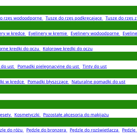
do rzęs wodoodporne
Tusze do rzęs podkręcające
Tusze do rzęs 
ery w kredce
Eyelinery w kremie
Eyelinery wodoodporne
Eyelin
rne kredki do oczu
Kolorowe kredki do oczu
 do ust
Pomadki pielęgnacyjne do ust
Tinty do ust
ki w kredce
Pomadki błyszczące
Naturalne pomadki do ust
ęsety
Kosmetyczki
Pozostałe akcesoria do makijażu
zle do różu
Pędzle do bronzera
Pędzle do rozświetlacza
Pędzle