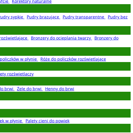
yfcie
Korektory naturalne
Pudry sypkie
Pudry brązujące
Pudry transparentne
Pudry bez
rozświetlające
Bronzery do ocieplania twarzy
Bronzery do
policzków w płynie
Róże do policzków rozświetlające
ety rozświetlaczy
do brwi
Żele do brwi
Henny do brwi
ek w płynie
Palety cieni do powiek