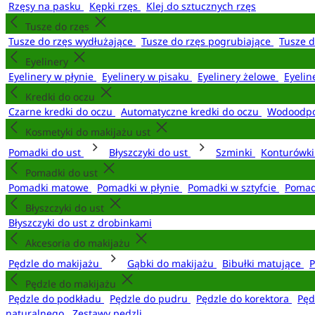
Rzęsy na pasku
Kępki rzęs
Klej do sztucznych rzęs
Tusze do rzęs
Tusze do rzęs wydłużające
Tusze do rzęs pogrubiające
Tusze 
Eyelinery
Eyelinery w płynie
Eyelinery w pisaku
Eyelinery żelowe
Eyelin
Kredki do oczu
Czarne kredki do oczu
Automatyczne kredki do oczu
Wodoodpo
Kosmetyki do makijażu ust
Pomadki do ust
Błyszczyki do ust
Szminki
Konturówki
Pomadki do ust
Pomadki matowe
Pomadki w płynie
Pomadki w sztyfcie
Pomad
Błyszczyki do ust
Błyszczyki do ust z drobinkami
Akcesoria do makijażu
Pędzle do makijażu
Gąbki do makijażu
Bibułki matujące
P
Pędzle do makijażu
Pędzle do podkładu
Pędzle do pudru
Pędzle do korektora
Pęd
naturalnego
Zestawy pędzli