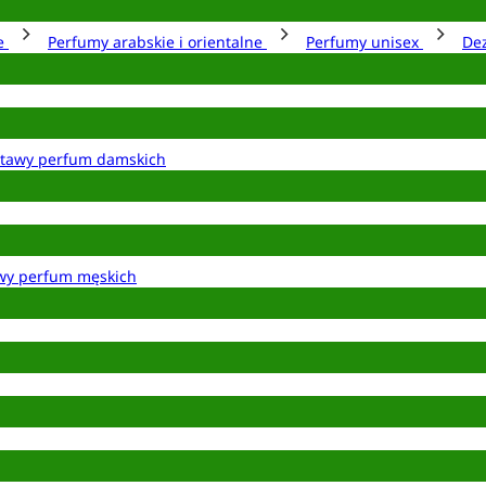
ie
Perfumy arabskie i orientalne
Perfumy unisex
De
tawy perfum damskich
wy perfum męskich