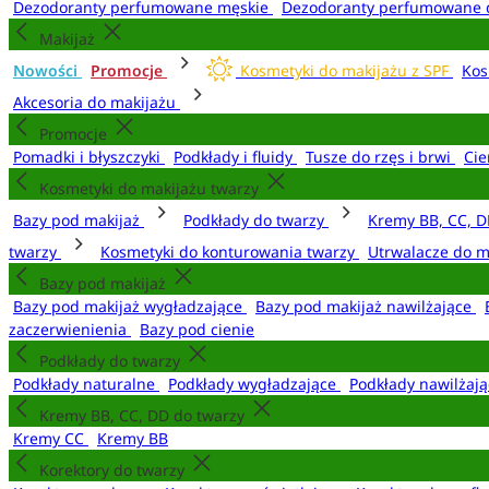
Dezodoranty perfumowane męskie
Dezodoranty perfumowane 
Makijaż
Nowości
Promocje
Kosmetyki do makijażu z SPF
Kos
Akcesoria do makijażu
Promocje
Pomadki i błyszczyki
Podkłady i fluidy
Tusze do rzęs i brwi
Cie
Kosmetyki do makijażu twarzy
Bazy pod makijaż
Podkłady do twarzy
Kremy BB, CC, D
twarzy
Kosmetyki do konturowania twarzy
Utrwalacze do m
Bazy pod makijaż
Bazy pod makijaż wygładzające
Bazy pod makijaż nawilżające
zaczerwienienia
Bazy pod cienie
Podkłady do twarzy
Podkłady naturalne
Podkłady wygładzające
Podkłady nawilżaj
Kremy BB, CC, DD do twarzy
Kremy CC
Kremy BB
Korektory do twarzy