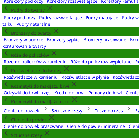
Korektory pod oczy
Korektory rozświetlające
Korektory kamufl
Pudry do twarzy
Pudry pod oczy
Pudry rozświetlające
Pudry matujące
Pudry w
talku
Pudry naturalne
Bronzery do twarzy
Bronzery w pudrze
Bronzery sypkie
Bronzery prasowane
Bro
konturowania twarzy
Róże do policzków
Róże do policzków w kamieniu
Róże do policzków wypiekane
R
Rozświetlacze do twarzy
Rozświetlacze w kamieniu
Rozświetlacze w płynie
Rozświetlacz
Kosmetyki do makijażu brwi
Odżywki do brwi i rzęs
Kredki do brwi
Pomady do brwi
Cieni
Kosmetyki do makijażu oczu
Cienie do powiek
Sztuczne rzęsy
Tusze do rzęs
E
Cienie do powiek
Cienie do powiek prasowane
Cienie do powiek mineralne
Cien
Sztuczne rzęsy