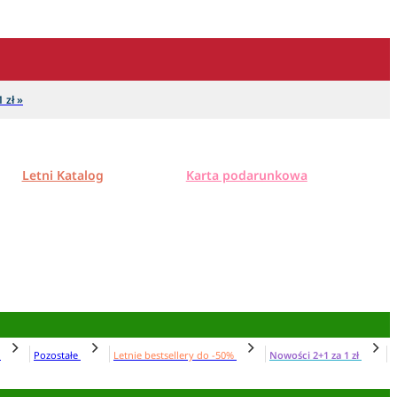
 zł »
Letni Katalog
Karta podarunkowa
N
Pozostałe
Letnie bestsellery do -50%
Nowości 2+1 za 1 zł