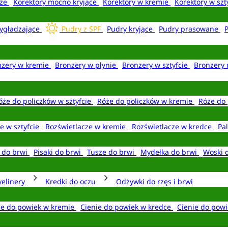
aże
Korektory mocno kryjące
Korektory w kremie
Korektory w szt
ygładzające
Pudry z SPF
Pudry kryjące
Pudry prasowane
nzery w kremie
Bronzery w płynie
Bronzery w sztyfcie
Bronzery 
óże do policzków w sztyfcie
Róże do policzków w kremie
Róże do 
e w sztyfcie
Rozświetlacze w kremie
Rozświetlacze w kredce
Pal
e do brwi
Pisaki do brwi
Tusze do brwi
Mydełka do brwi
Woski 
yelinery
Kredki do oczu
Odżywki do rzęs i brwi
ie do powiek w kremie
Cienie do powiek w kredce
Cienie do powi