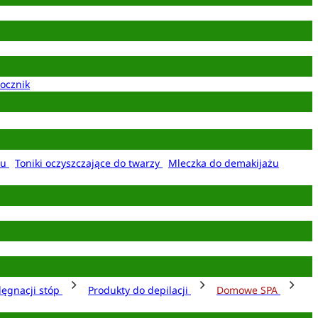
ocznik
żu
Toniki oczyszczające do twarzy
Mleczka do demakijażu
lęgnacji stóp
Produkty do depilacji
Domowe SPA