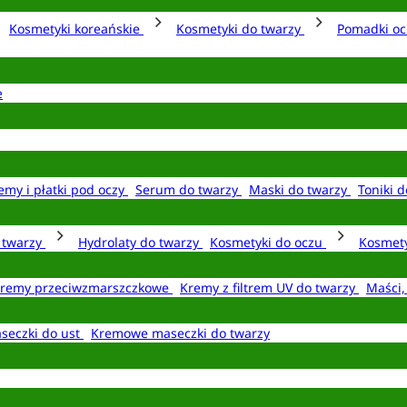
Kosmetyki koreańskie
Kosmetyki do twarzy
Pomadki o
e
emy i płatki pod oczy
Serum do twarzy
Maski do twarzy
Toniki d
o twarzy
Hydrolaty do twarzy
Kosmetyki do oczu
Kosmety
remy przeciwzmarszczkowe
Kremy z filtrem UV do twarzy
Maści,
seczki do ust
Kremowe maseczki do twarzy