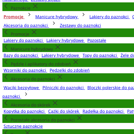
Paznokcie
Promocje
Manicure hybrydowy
Lakiery do paznokci
Akcesoria do paznokci
Zestawy do paznokci
Promocje
Lakiery do paznokci
Lakiery hybrydowe
Pozostałe
Manicure hybrydowy
Bazy do paznokci
Lakiery hybrydowe
Topy do paznokci
Żele d
Pędzle i aplikatory do zdobień
Wzorniki do paznokci
Pędzelki do zdobień
Akcesoria do paznokci
Waciki bezpyłowe
Pilniczki do paznokci
Bloczki polerskie do p
paznokci
Akcesoria do skórek
Kopytka do paznokci
Cążki do skórek
Radełka do paznokci
Pat
Pozostałe akcesoria do paznokci
Sztuczne paznokcie