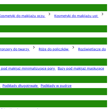
Kosmetyki do makijażu oczu
Kosmetyki do makijażu ust
ronzery do twarzy
Róże do policzków
Rozświetlacze do
 pod makijaż minimalizujące pory
Bazy pod makijaż maskujące
e
Podkłady długotrwałe
Podkłady w pudrze