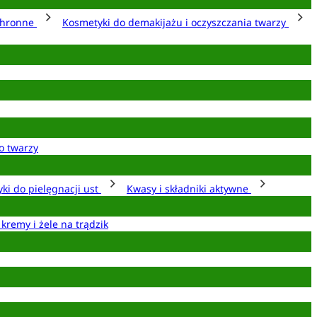
chronne
Kosmetyki do demakijażu i oczyszczania twarzy
o twarzy
ki do pielęgnacji ust
Kwasy i składniki aktywne
 kremy i żele na trądzik