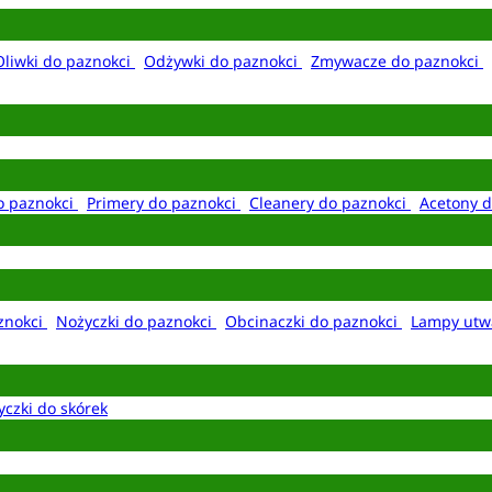
Oliwki do paznokci
Odżywki do paznokci
Zmywacze do paznokci
o paznokci
Primery do paznokci
Cleanery do paznokci
Acetony d
aznokci
Nożyczki do paznokci
Obcinaczki do paznokci
Lampy utw
yczki do skórek