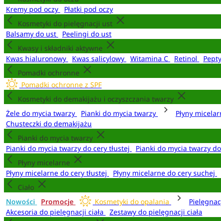
Kremy pod oczy
Płatki pod oczy
Kosmetyki do pielęgnacji ust
Balsamy do ust
Peelingi do ust
Kwasy i składniki aktywne
Kwas hialuronowy
Kwas salicylowy
Witamina C
Retinol
Pept
Pomadki ochronne
Pomadki ochronne z SPF
Kosmetyki do demakijażu i oczyszczania twarzy
Żele do mycia twarzy
Pianki do mycia twarzy
Płyny micela
Chusteczki do demakijażu
Pianki do mycia twarzy
Pianki do mycia twarzy do cery tłustej
Pianki do mycia twarzy d
Płyny micelarne
Płyny micelarne do cery tłustej
Płyny micelarne do cery suchej
Ciało
Nowości
Promocje
Kosmetyki do opalania
Pielęgnac
Akcesoria do pielęgnacji ciała
Zestawy do pielęgnacji ciała