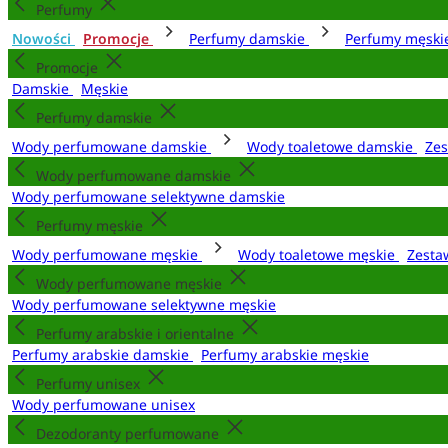
Perfumy
Nowości
Promocje
Perfumy damskie
Perfumy męsk
Promocje
Damskie
Męskie
Perfumy damskie
Wody perfumowane damskie
Wody toaletowe damskie
Zes
Wody perfumowane damskie
Wody perfumowane selektywne damskie
Perfumy męskie
Wody perfumowane męskie
Wody toaletowe męskie
Zesta
Wody perfumowane męskie
Wody perfumowane selektywne męskie
Perfumy arabskie i orientalne
Perfumy arabskie damskie
Perfumy arabskie męskie
Perfumy unisex
Wody perfumowane unisex
Dezodoranty perfumowane