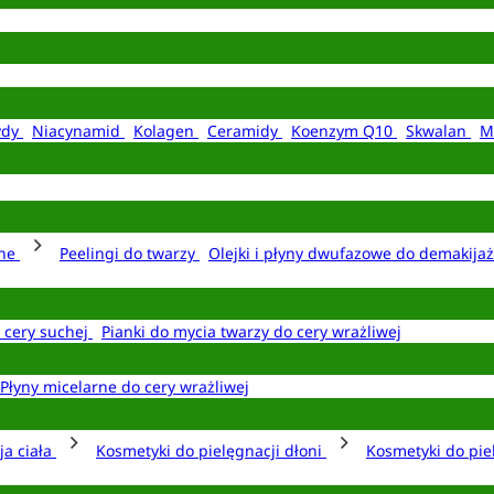
ydy
Niacynamid
Kolagen
Ceramidy
Koenzym Q10
Skwalan
M
rne
Peelingi do twarzy
Olejki i płyny dwufazowe do demakija
o cery suchej
Pianki do mycia twarzy do cery wrażliwej
Płyny micelarne do cery wrażliwej
ja ciała
Kosmetyki do pielęgnacji dłoni
Kosmetyki do pie