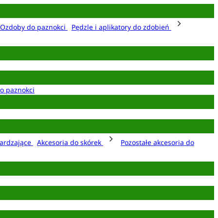
Ozdoby do paznokci
Pędzle i aplikatory do zdobień
o paznokci
ardzające
Akcesoria do skórek
Pozostałe akcesoria do