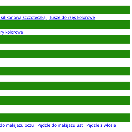
z silikonową szczoteczką
Tusze do rzęs kolorowe
ery kolorowe
 do makijażu oczu
Pędzle do makijażu ust
Pędzle z włosia