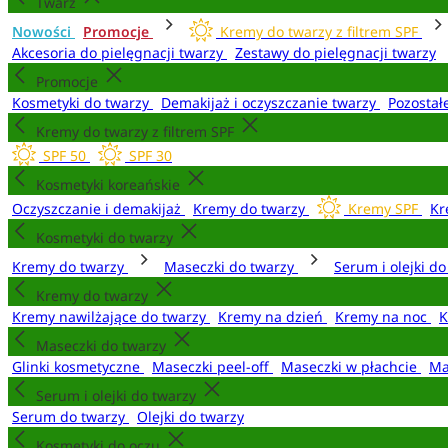
Twarz
Nowości
Promocje
Kremy do twarzy z filtrem SPF
Akcesoria do pielęgnacji twarzy
Zestawy do pielęgnacji twarzy
Promocje
Kosmetyki do twarzy
Demakijaż i oczyszczanie twarzy
Pozostał
Kremy do twarzy z filtrem SPF
SPF 50
SPF 30
Kosmetyki koreańskie
Oczyszczanie i demakijaż
Kremy do twarzy
Kremy SPF
Kr
Kosmetyki do twarzy
Kremy do twarzy
Maseczki do twarzy
Serum i olejki d
Kremy do twarzy
Kremy nawilżające do twarzy
Kremy na dzień
Kremy na noc
K
Maseczki do twarzy
Glinki kosmetyczne
Maseczki peel-off
Maseczki w płachcie
Ma
Serum i olejki do twarzy
Serum do twarzy
Olejki do twarzy
Kosmetyki do oczu