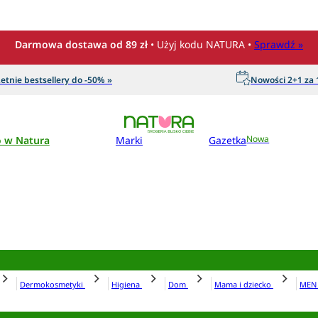
Darmowa dostawa od 89 zł
• Użyj kodu NATURA •
Sprawdź »
etnie bestsellery do -50% »
Nowości 2+1 za 1
o w Natura
Marki
Gazetka
Nowa
Dermokosmetyki
Higiena
Dom
Mama i dziecko
ME