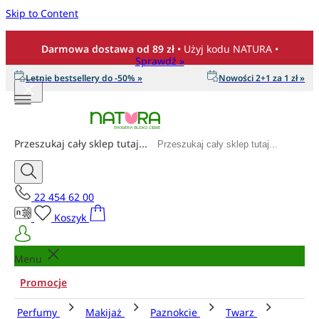
Skip to Content
Darmowa dostawa od 89 zł
• Użyj kodu NATURA •
Sprawdź »
Letnie bestsellery do -50% »
Nowości 2+1 za 1 zł »
Przeszukaj cały sklep tutaj...
22 454 62 00
Koszyk
Menu
Promocje
Perfumy
Makijaż
Paznokcie
Twarz