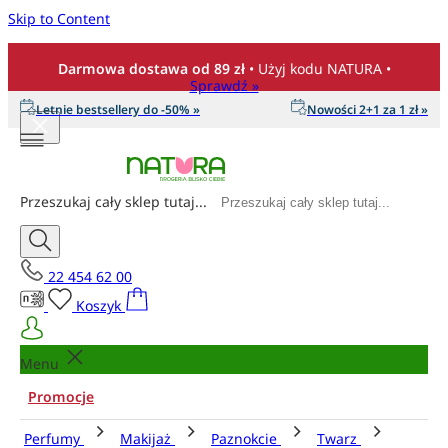
Skip to Content
Darmowa dostawa od 89 zł
• Użyj kodu NATURA •
Sprawdź »
Letnie bestsellery do -50% »
Nowości 2+1 za 1 zł »
Przeszukaj cały sklep tutaj...
22 454 62 00
Koszyk
Menu
Promocje
Perfumy
Makijaż
Paznokcie
Twarz