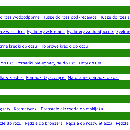
do rzęs wodoodporne
Tusze do rzęs podkręcające
Tusze do rzęs 
ery w kredce
Eyelinery w kremie
Eyelinery wodoodporne
Eyelin
rne kredki do oczu
Kolorowe kredki do oczu
 do ust
Pomadki pielęgnacyjne do ust
Tinty do ust
ki w kredce
Pomadki błyszczące
Naturalne pomadki do ust
ęsety
Kosmetyczki
Pozostałe akcesoria do makijażu
zle do różu
Pędzle do bronzera
Pędzle do rozświetlacza
Pędzle