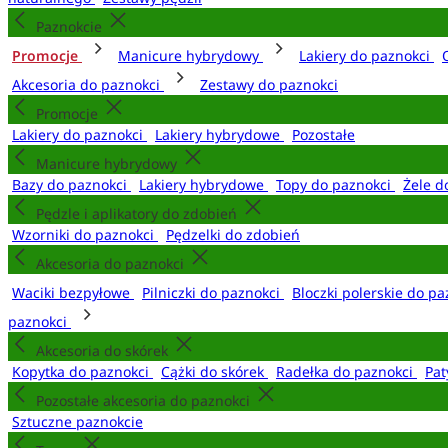
Paznokcie
Promocje
Manicure hybrydowy
Lakiery do paznokci
Akcesoria do paznokci
Zestawy do paznokci
Promocje
Lakiery do paznokci
Lakiery hybrydowe
Pozostałe
Manicure hybrydowy
Bazy do paznokci
Lakiery hybrydowe
Topy do paznokci
Żele d
Pędzle i aplikatory do zdobień
Wzorniki do paznokci
Pędzelki do zdobień
Akcesoria do paznokci
Waciki bezpyłowe
Pilniczki do paznokci
Bloczki polerskie do p
paznokci
Akcesoria do skórek
Kopytka do paznokci
Cążki do skórek
Radełka do paznokci
Pat
Pozostałe akcesoria do paznokci
Sztuczne paznokcie