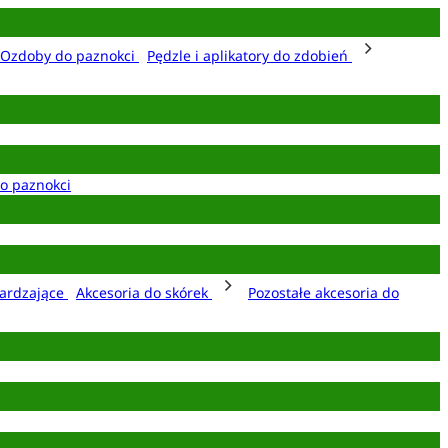
Ozdoby do paznokci
Pędzle i aplikatory do zdobień
o paznokci
ardzające
Akcesoria do skórek
Pozostałe akcesoria do