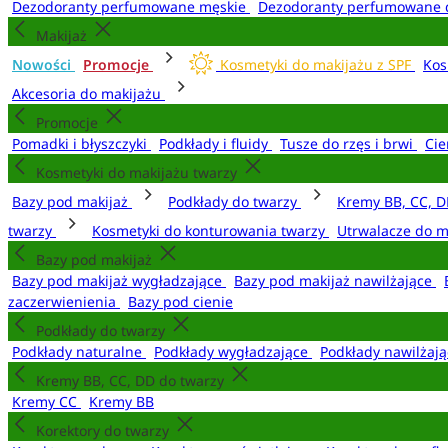
Dezodoranty perfumowane męskie
Dezodoranty perfumowane 
Makijaż
Nowości
Promocje
Kosmetyki do makijażu z SPF
Kos
Akcesoria do makijażu
Promocje
Pomadki i błyszczyki
Podkłady i fluidy
Tusze do rzęs i brwi
Cie
Kosmetyki do makijażu twarzy
Bazy pod makijaż
Podkłady do twarzy
Kremy BB, CC, D
twarzy
Kosmetyki do konturowania twarzy
Utrwalacze do m
Bazy pod makijaż
Bazy pod makijaż wygładzające
Bazy pod makijaż nawilżające
zaczerwienienia
Bazy pod cienie
Podkłady do twarzy
Podkłady naturalne
Podkłady wygładzające
Podkłady nawilżaj
Kremy BB, CC, DD do twarzy
Kremy CC
Kremy BB
Korektory do twarzy