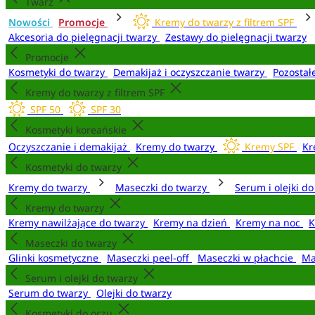
Twarz
Nowości
Promocje
Kremy do twarzy z filtrem SPF
Akcesoria do pielęgnacji twarzy
Zestawy do pielęgnacji twarzy
Promocje
Kosmetyki do twarzy
Demakijaż i oczyszczanie twarzy
Pozostał
Kremy do twarzy z filtrem SPF
SPF 50
SPF 30
Kosmetyki koreańskie
Oczyszczanie i demakijaż
Kremy do twarzy
Kremy SPF
Kr
Kosmetyki do twarzy
Kremy do twarzy
Maseczki do twarzy
Serum i olejki d
Kremy do twarzy
Kremy nawilżające do twarzy
Kremy na dzień
Kremy na noc
K
Maseczki do twarzy
Glinki kosmetyczne
Maseczki peel-off
Maseczki w płachcie
Ma
Serum i olejki do twarzy
Serum do twarzy
Olejki do twarzy
Kosmetyki do oczu