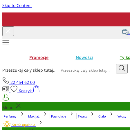
Skip to Content
L
Promocje
Nowości
Tylk
Przeszukaj cały sklep tutaj...
22 454 62 00
Koszyk
Menu
Perfumy
Makijaż
Paznokcie
Twarz
Ciało
Włosy
Strefa opalania