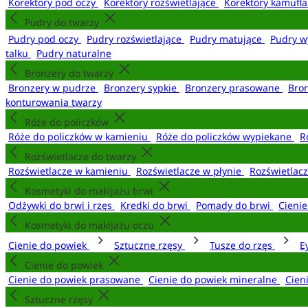
Korektory pod oczy
Korektory rozświetlające
Korektory kamufl
Pudry do twarzy
Pudry pod oczy
Pudry rozświetlające
Pudry matujące
Pudry w
talku
Pudry naturalne
Bronzery do twarzy
Bronzery w pudrze
Bronzery sypkie
Bronzery prasowane
Bro
konturowania twarzy
Róże do policzków
Róże do policzków w kamieniu
Róże do policzków wypiekane
R
Rozświetlacze do twarzy
Rozświetlacze w kamieniu
Rozświetlacze w płynie
Rozświetlacz
Kosmetyki do makijażu brwi
Odżywki do brwi i rzęs
Kredki do brwi
Pomady do brwi
Cieni
Kosmetyki do makijażu oczu
Cienie do powiek
Sztuczne rzęsy
Tusze do rzęs
E
Cienie do powiek
Cienie do powiek prasowane
Cienie do powiek mineralne
Cien
Sztuczne rzęsy