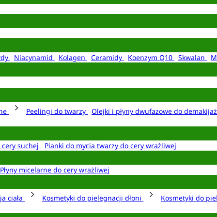
ydy
Niacynamid
Kolagen
Ceramidy
Koenzym Q10
Skwalan
M
rne
Peelingi do twarzy
Olejki i płyny dwufazowe do demakija
o cery suchej
Pianki do mycia twarzy do cery wrażliwej
Płyny micelarne do cery wrażliwej
ja ciała
Kosmetyki do pielęgnacji dłoni
Kosmetyki do pie