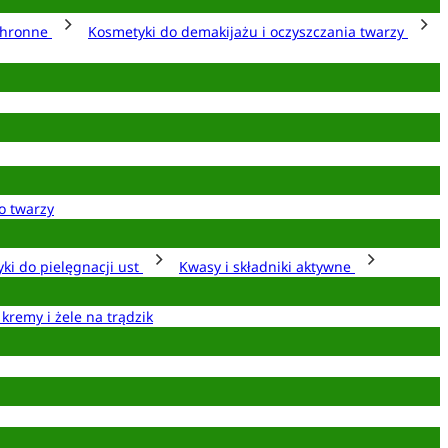
chronne
Kosmetyki do demakijażu i oczyszczania twarzy
o twarzy
ki do pielęgnacji ust
Kwasy i składniki aktywne
 kremy i żele na trądzik