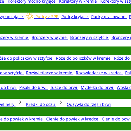
aże
Korektory mocno kryjące
Korektory w kremie
Korektory w szt
ygładzające
Pudry z SPF
Pudry kryjące
Pudry prasowane
nzery w kremie
Bronzery w płynie
Bronzery w sztyfcie
Bronzery 
óże do policzków w sztyfcie
Róże do policzków w kremie
Róże do 
e w sztyfcie
Rozświetlacze w kremie
Rozświetlacze w kredce
Pal
e do brwi
Pisaki do brwi
Tusze do brwi
Mydełka do brwi
Woski 
yelinery
Kredki do oczu
Odżywki do rzęs i brwi
ie do powiek w kremie
Cienie do powiek w kredce
Cienie do powi