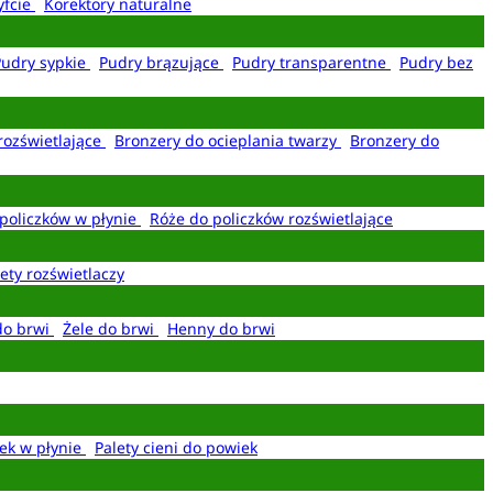
yfcie
Korektory naturalne
Pudry sypkie
Pudry brązujące
Pudry transparentne
Pudry bez
rozświetlające
Bronzery do ocieplania twarzy
Bronzery do
policzków w płynie
Róże do policzków rozświetlające
ety rozświetlaczy
do brwi
Żele do brwi
Henny do brwi
ek w płynie
Palety cieni do powiek