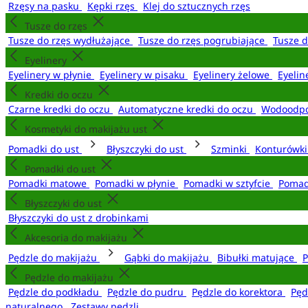
Rzęsy na pasku
Kępki rzęs
Klej do sztucznych rzęs
Tusze do rzęs
Tusze do rzęs wydłużające
Tusze do rzęs pogrubiające
Tusze 
Eyelinery
Eyelinery w płynie
Eyelinery w pisaku
Eyelinery żelowe
Eyelin
Kredki do oczu
Czarne kredki do oczu
Automatyczne kredki do oczu
Wodoodpo
Kosmetyki do makijażu ust
Pomadki do ust
Błyszczyki do ust
Szminki
Konturówki
Pomadki do ust
Pomadki matowe
Pomadki w płynie
Pomadki w sztyfcie
Pomad
Błyszczyki do ust
Błyszczyki do ust z drobinkami
Akcesoria do makijażu
Pędzle do makijażu
Gąbki do makijażu
Bibułki matujące
P
Pędzle do makijażu
Pędzle do podkładu
Pędzle do pudru
Pędzle do korektora
Pęd
naturalnego
Zestawy pędzli