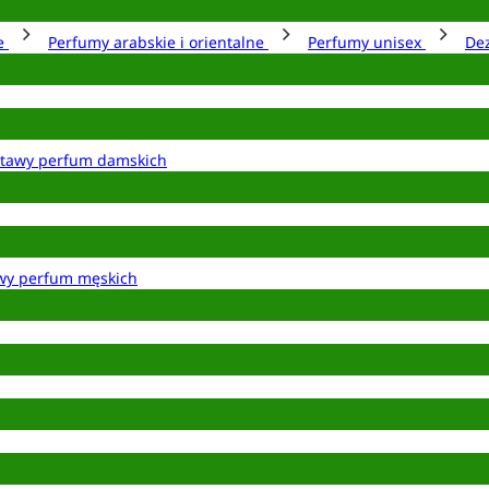
ie
Perfumy arabskie i orientalne
Perfumy unisex
De
tawy perfum damskich
wy perfum męskich