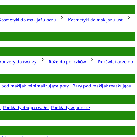
Kosmetyki do makijażu oczu
Kosmetyki do makijażu ust
ronzery do twarzy
Róże do policzków
Rozświetlacze do
 pod makijaż minimalizujące pory
Bazy pod makijaż maskujące
e
Podkłady długotrwałe
Podkłady w pudrze