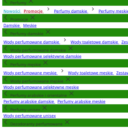
Perfumy
Nowości
Promocje
Perfumy damskie
Perfumy męsk
Promocje
Damskie
Męskie
Perfumy damskie
Wody perfumowane damskie
Wody toaletowe damskie
Zes
Wody perfumowane damskie
Wody perfumowane selektywne damskie
Perfumy męskie
Wody perfumowane męskie
Wody toaletowe męskie
Zesta
Wody perfumowane męskie
Wody perfumowane selektywne męskie
Perfumy arabskie i orientalne
Perfumy arabskie damskie
Perfumy arabskie męskie
Perfumy unisex
Wody perfumowane unisex
Dezodoranty perfumowane