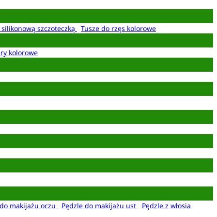
z silikonową szczoteczką
Tusze do rzęs kolorowe
ery kolorowe
 do makijażu oczu
Pędzle do makijażu ust
Pędzle z włosia