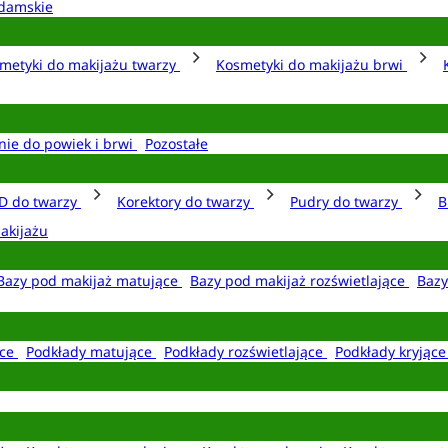
damskie
metyki do makijażu twarzy
Kosmetyki do makijażu brwi
nie do powiek i brwi
Pozostałe
D do twarzy
Korektory do twarzy
Pudry do twarzy
B
akijażu
Bazy pod makijaż matujące
Bazy pod makijaż rozświetlające
Bazy
ące
Podkłady matujące
Podkłady rozświetlające
Podkłady kryjąc