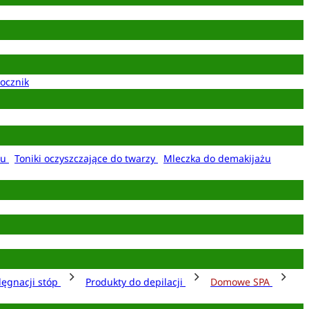
ocznik
żu
Toniki oczyszczające do twarzy
Mleczka do demakijażu
lęgnacji stóp
Produkty do depilacji
Domowe SPA