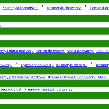
Kosmetyki koreańskie
Kosmetyki do twarzy
Pomadki o
e
emy i płatki pod oczy
Serum do twarzy
Maski do twarzy
Toniki d
o twarzy
Hydrolaty do twarzy
Kosmetyki do oczu
Kosmety
remy przeciwzmarszczkowe
Kremy z filtrem UV do twarzy
Maści,
seczki do ust
Kremowe maseczki do twarzy