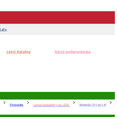
 zł »
Letni Katalog
Karta podarunkowa
N
Pozostałe
Letnie bestsellery do -50%
Nowości 2+1 za 1 zł