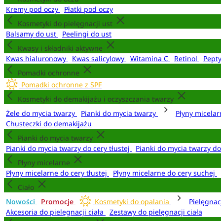
Kremy pod oczy
Płatki pod oczy
Kosmetyki do pielęgnacji ust
Balsamy do ust
Peelingi do ust
Kwasy i składniki aktywne
Kwas hialuronowy
Kwas salicylowy
Witamina C
Retinol
Pept
Pomadki ochronne
Pomadki ochronne z SPF
Kosmetyki do demakijażu i oczyszczania twarzy
Żele do mycia twarzy
Pianki do mycia twarzy
Płyny micela
Chusteczki do demakijażu
Pianki do mycia twarzy
Pianki do mycia twarzy do cery tłustej
Pianki do mycia twarzy d
Płyny micelarne
Płyny micelarne do cery tłustej
Płyny micelarne do cery suchej
Ciało
Nowości
Promocje
Kosmetyki do opalania
Pielęgnac
Akcesoria do pielęgnacji ciała
Zestawy do pielęgnacji ciała