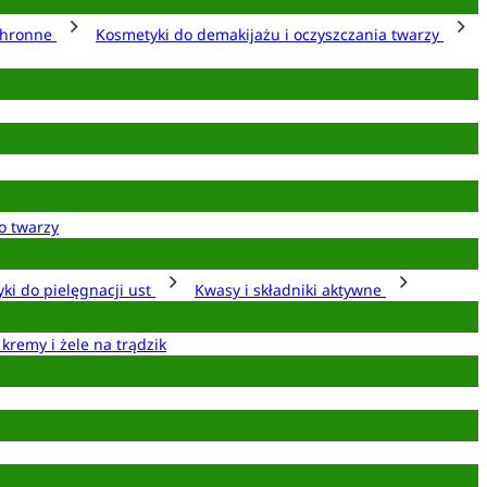
chronne
Kosmetyki do demakijażu i oczyszczania twarzy
o twarzy
ki do pielęgnacji ust
Kwasy i składniki aktywne
 kremy i żele na trądzik