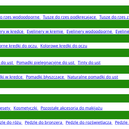
do rzęs wodoodporne
Tusze do rzęs podkręcające
Tusze do rzęs 
ery w kredce
Eyelinery w kremie
Eyelinery wodoodporne
Eyelin
rne kredki do oczu
Kolorowe kredki do oczu
 do ust
Pomadki pielęgnacyjne do ust
Tinty do ust
ki w kredce
Pomadki błyszczące
Naturalne pomadki do ust
ęsety
Kosmetyczki
Pozostałe akcesoria do makijażu
zle do różu
Pędzle do bronzera
Pędzle do rozświetlacza
Pędzle