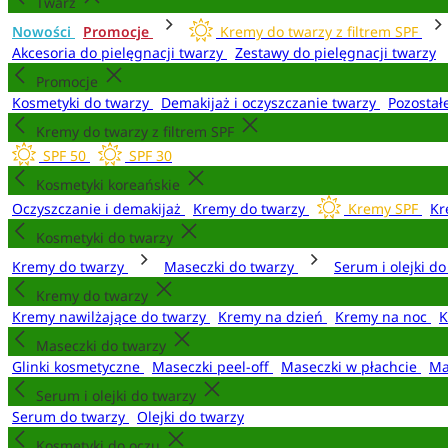
Twarz
Nowości
Promocje
Kremy do twarzy z filtrem SPF
Akcesoria do pielęgnacji twarzy
Zestawy do pielęgnacji twarzy
Promocje
Kosmetyki do twarzy
Demakijaż i oczyszczanie twarzy
Pozostał
Kremy do twarzy z filtrem SPF
SPF 50
SPF 30
Kosmetyki koreańskie
Oczyszczanie i demakijaż
Kremy do twarzy
Kremy SPF
Kr
Kosmetyki do twarzy
Kremy do twarzy
Maseczki do twarzy
Serum i olejki d
Kremy do twarzy
Kremy nawilżające do twarzy
Kremy na dzień
Kremy na noc
K
Maseczki do twarzy
Glinki kosmetyczne
Maseczki peel-off
Maseczki w płachcie
Ma
Serum i olejki do twarzy
Serum do twarzy
Olejki do twarzy
Kosmetyki do oczu