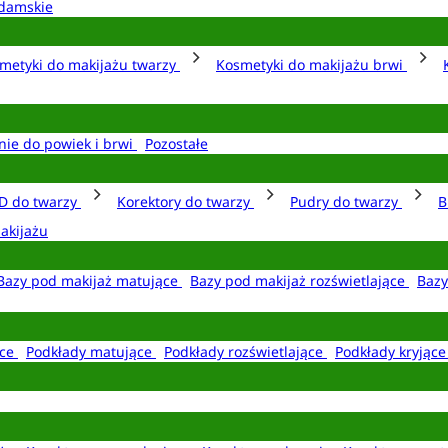
damskie
metyki do makijażu twarzy
Kosmetyki do makijażu brwi
nie do powiek i brwi
Pozostałe
D do twarzy
Korektory do twarzy
Pudry do twarzy
B
akijażu
Bazy pod makijaż matujące
Bazy pod makijaż rozświetlające
Bazy
ące
Podkłady matujące
Podkłady rozświetlające
Podkłady kryjąc