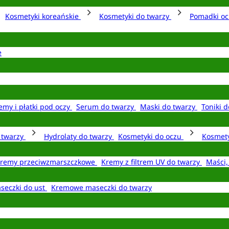
Kosmetyki koreańskie
Kosmetyki do twarzy
Pomadki o
e
emy i płatki pod oczy
Serum do twarzy
Maski do twarzy
Toniki d
o twarzy
Hydrolaty do twarzy
Kosmetyki do oczu
Kosmety
remy przeciwzmarszczkowe
Kremy z filtrem UV do twarzy
Maści,
seczki do ust
Kremowe maseczki do twarzy