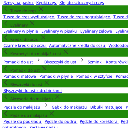
Rzęsy na pasku
Kępki rzęs
Klej do sztucznych rzęs
Tusze do rzęs
Tusze do rzęs wydłużające
Tusze do rzęs pogrubiające
Tusze 
Eyelinery
Eyelinery w płynie
Eyelinery w pisaku
Eyelinery żelowe
Eyelin
Kredki do oczu
Czarne kredki do oczu
Automatyczne kredki do oczu
Wodoodpo
Kosmetyki do makijażu ust
Pomadki do ust
Błyszczyki do ust
Szminki
Konturówki
Pomadki do ust
Pomadki matowe
Pomadki w płynie
Pomadki w sztyfcie
Pomad
Błyszczyki do ust
Błyszczyki do ust z drobinkami
Akcesoria do makijażu
Pędzle do makijażu
Gąbki do makijażu
Bibułki matujące
P
Pędzle do makijażu
Pędzle do podkładu
Pędzle do pudru
Pędzle do korektora
Pęd
naturalnego
Zestawy pędzli