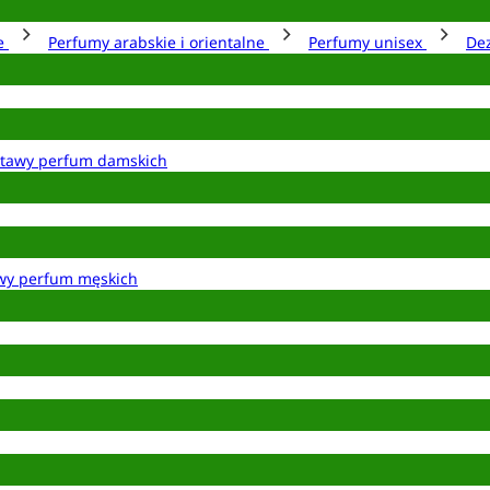
ie
Perfumy arabskie i orientalne
Perfumy unisex
De
tawy perfum damskich
wy perfum męskich