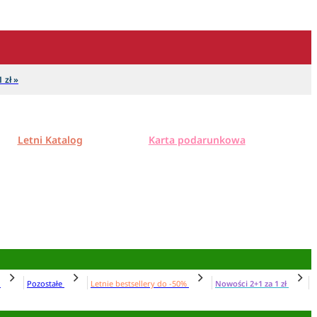
 zł »
Letni Katalog
Karta podarunkowa
N
Pozostałe
Letnie bestsellery do -50%
Nowości 2+1 za 1 zł