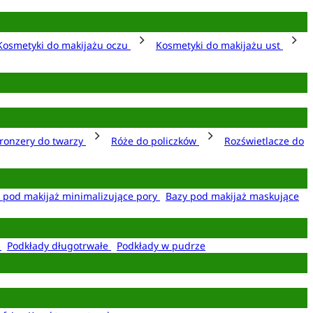
Kosmetyki do makijażu oczu
Kosmetyki do makijażu ust
ronzery do twarzy
Róże do policzków
Rozświetlacze do
 pod makijaż minimalizujące pory
Bazy pod makijaż maskujące
e
Podkłady długotrwałe
Podkłady w pudrze