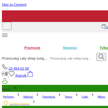
Skip to Content
L
Promocje
Nowości
Tylk
Przeszukaj cały sklep tutaj...
22 454 62 00
Koszyk
Menu
Perfumy
Makijaż
Paznokcie
Twarz
Ciało
Włosy
Strefa opalania