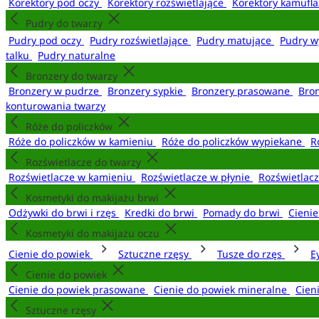
Korektory pod oczy
Korektory rozświetlające
Korektory kamufl
Pudry do twarzy
Pudry pod oczy
Pudry rozświetlające
Pudry matujące
Pudry w
talku
Pudry naturalne
Bronzery do twarzy
Bronzery w pudrze
Bronzery sypkie
Bronzery prasowane
Bro
konturowania twarzy
Róże do policzków
Róże do policzków w kamieniu
Róże do policzków wypiekane
R
Rozświetlacze do twarzy
Rozświetlacze w kamieniu
Rozświetlacze w płynie
Rozświetlacz
Kosmetyki do makijażu brwi
Odżywki do brwi i rzęs
Kredki do brwi
Pomady do brwi
Cieni
Kosmetyki do makijażu oczu
Cienie do powiek
Sztuczne rzęsy
Tusze do rzęs
E
Cienie do powiek
Cienie do powiek prasowane
Cienie do powiek mineralne
Cien
Sztuczne rzęsy