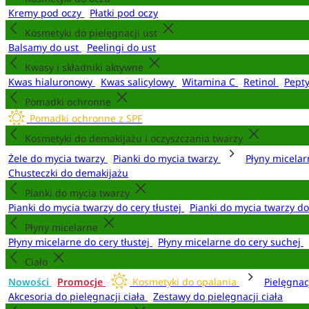
Kremy pod oczy
Płatki pod oczy
Kosmetyki do pielęgnacji ust
Balsamy do ust
Peelingi do ust
Kwasy i składniki aktywne
Kwas hialuronowy
Kwas salicylowy
Witamina C
Retinol
Pept
Pomadki ochronne
Pomadki ochronne z SPF
Kosmetyki do demakijażu i oczyszczania twarzy
Żele do mycia twarzy
Pianki do mycia twarzy
Płyny micela
Chusteczki do demakijażu
Pianki do mycia twarzy
Pianki do mycia twarzy do cery tłustej
Pianki do mycia twarzy d
Płyny micelarne
Płyny micelarne do cery tłustej
Płyny micelarne do cery suchej
Ciało
Nowości
Promocje
Kosmetyki do opalania
Pielęgnac
Akcesoria do pielęgnacji ciała
Zestawy do pielęgnacji ciała