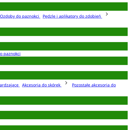
Ozdoby do paznokci
Pędzle i aplikatory do zdobień
o paznokci
ardzające
Akcesoria do skórek
Pozostałe akcesoria do