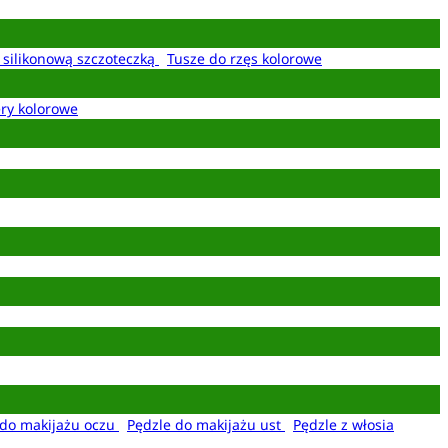
z silikonową szczoteczką
Tusze do rzęs kolorowe
ery kolorowe
 do makijażu oczu
Pędzle do makijażu ust
Pędzle z włosia