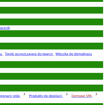
ocznik
żu
Toniki oczyszczające do twarzy
Mleczka do demakijażu
lęgnacji stóp
Produkty do depilacji
Domowe SPA