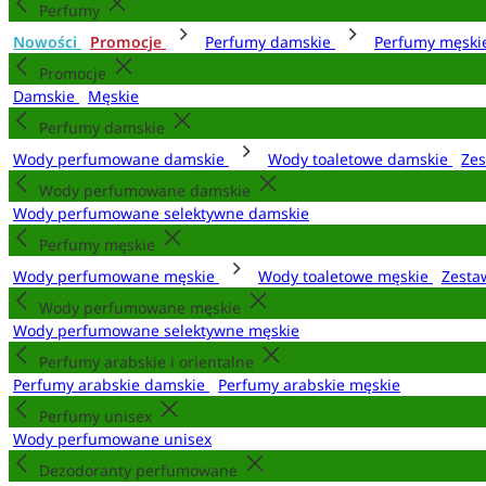
Perfumy
Nowości
Promocje
Perfumy damskie
Perfumy męsk
Promocje
Damskie
Męskie
Perfumy damskie
Wody perfumowane damskie
Wody toaletowe damskie
Zes
Wody perfumowane damskie
Wody perfumowane selektywne damskie
Perfumy męskie
Wody perfumowane męskie
Wody toaletowe męskie
Zesta
Wody perfumowane męskie
Wody perfumowane selektywne męskie
Perfumy arabskie i orientalne
Perfumy arabskie damskie
Perfumy arabskie męskie
Perfumy unisex
Wody perfumowane unisex
Dezodoranty perfumowane