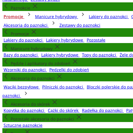
Paznokcie
Promocje
Manicure hybrydowy
Lakiery do paznokci
Akcesoria do paznokci
Zestawy do paznokci
Promocje
Lakiery do paznokci
Lakiery hybrydowe
Pozostałe
Manicure hybrydowy
Bazy do paznokci
Lakiery hybrydowe
Topy do paznokci
Żele d
Pędzle i aplikatory do zdobień
Wzorniki do paznokci
Pędzelki do zdobień
Akcesoria do paznokci
Waciki bezpyłowe
Pilniczki do paznokci
Bloczki polerskie do p
paznokci
Akcesoria do skórek
Kopytka do paznokci
Cążki do skórek
Radełka do paznokci
Pat
Pozostałe akcesoria do paznokci
Sztuczne paznokcie