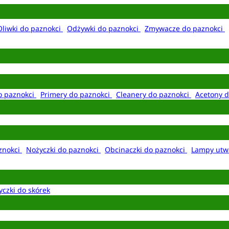
Oliwki do paznokci
Odżywki do paznokci
Zmywacze do paznokci
o paznokci
Primery do paznokci
Cleanery do paznokci
Acetony d
aznokci
Nożyczki do paznokci
Obcinaczki do paznokci
Lampy utw
yczki do skórek