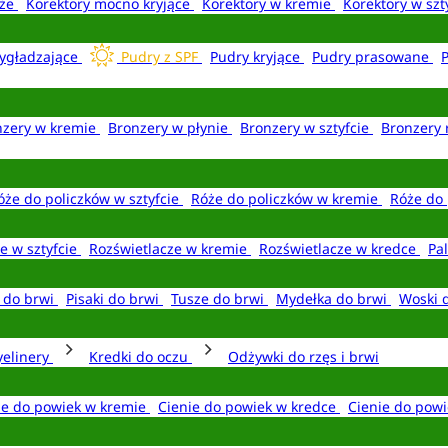
aże
Korektory mocno kryjące
Korektory w kremie
Korektory w szt
ygładzające
Pudry z SPF
Pudry kryjące
Pudry prasowane
nzery w kremie
Bronzery w płynie
Bronzery w sztyfcie
Bronzery 
óże do policzków w sztyfcie
Róże do policzków w kremie
Róże do 
e w sztyfcie
Rozświetlacze w kremie
Rozświetlacze w kredce
Pal
e do brwi
Pisaki do brwi
Tusze do brwi
Mydełka do brwi
Woski 
yelinery
Kredki do oczu
Odżywki do rzęs i brwi
ie do powiek w kremie
Cienie do powiek w kredce
Cienie do powi