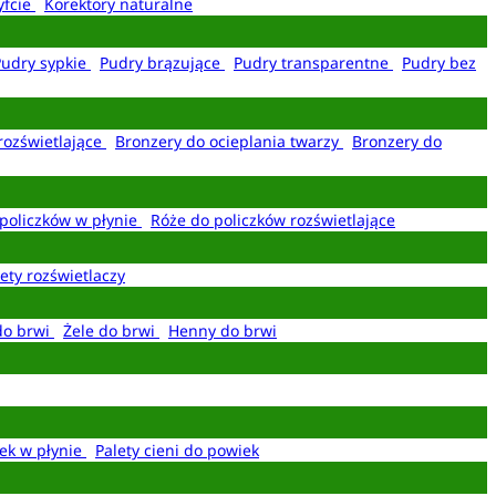
yfcie
Korektory naturalne
Pudry sypkie
Pudry brązujące
Pudry transparentne
Pudry bez
rozświetlające
Bronzery do ocieplania twarzy
Bronzery do
policzków w płynie
Róże do policzków rozświetlające
ety rozświetlaczy
do brwi
Żele do brwi
Henny do brwi
ek w płynie
Palety cieni do powiek