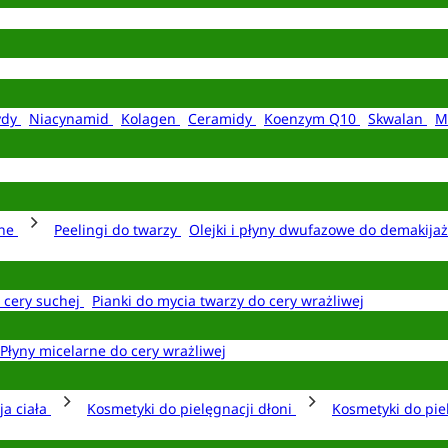
ydy
Niacynamid
Kolagen
Ceramidy
Koenzym Q10
Skwalan
M
rne
Peelingi do twarzy
Olejki i płyny dwufazowe do demakija
o cery suchej
Pianki do mycia twarzy do cery wrażliwej
Płyny micelarne do cery wrażliwej
ja ciała
Kosmetyki do pielęgnacji dłoni
Kosmetyki do pie