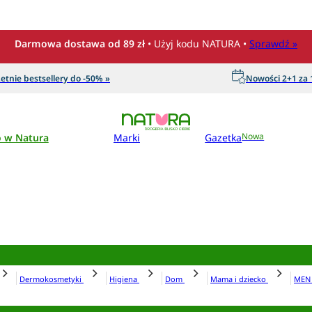
Darmowa dostawa od 89 zł
• Użyj kodu NATURA •
Sprawdź »
etnie bestsellery do -50% »
Nowości 2+1 za 1
o w Natura
Marki
Gazetka
Nowa
Dermokosmetyki
Higiena
Dom
Mama i dziecko
ME