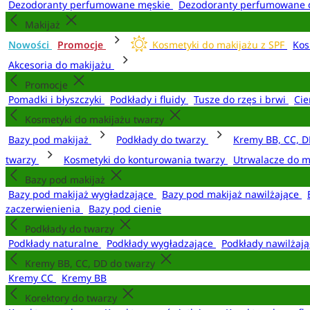
Dezodoranty perfumowane męskie
Dezodoranty perfumowane 
Makijaż
Nowości
Promocje
Kosmetyki do makijażu z SPF
Kos
Akcesoria do makijażu
Promocje
Pomadki i błyszczyki
Podkłady i fluidy
Tusze do rzęs i brwi
Cie
Kosmetyki do makijażu twarzy
Bazy pod makijaż
Podkłady do twarzy
Kremy BB, CC, D
twarzy
Kosmetyki do konturowania twarzy
Utrwalacze do m
Bazy pod makijaż
Bazy pod makijaż wygładzające
Bazy pod makijaż nawilżające
zaczerwienienia
Bazy pod cienie
Podkłady do twarzy
Podkłady naturalne
Podkłady wygładzające
Podkłady nawilżaj
Kremy BB, CC, DD do twarzy
Kremy CC
Kremy BB
Korektory do twarzy