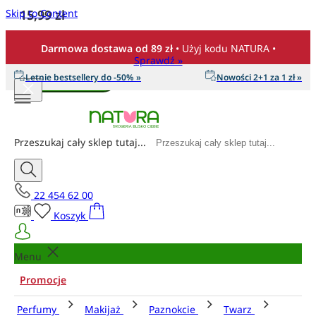
Skip to Content
15,99 zł
Ilość
Darmowa dostawa od 89 zł
• Użyj kodu NATURA •
Sprawdź »
Letnie bestsellery do -50% »
Nowości 2+1 za 1 zł »
Dodaj do koszyka
Przeszukaj cały sklep tutaj...
22 454 62 00
Koszyk
Menu
Promocje
Perfumy
Makijaż
Paznokcie
Twarz