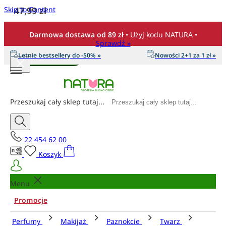
Skip to Content
47,99 zł
Ilość
Darmowa dostawa od 89 zł
• Użyj kodu NATURA •
Sprawdź »
Letnie bestsellery do -50% »
Nowości 2+1 za 1 zł »
Dodaj do koszyka
Przeszukaj cały sklep tutaj...
22 454 62 00
Koszyk
Menu
Promocje
Perfumy
Makijaż
Paznokcie
Twarz