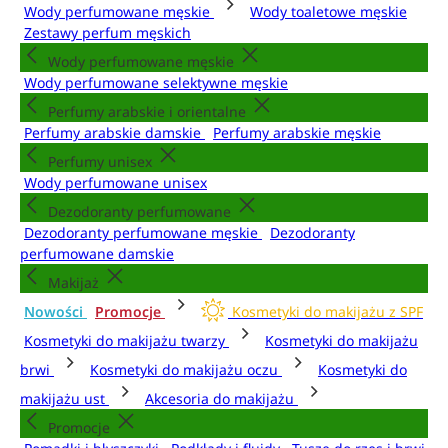
Wody perfumowane męskie
Wody toaletowe męskie
Zestawy perfum męskich
Wody perfumowane męskie
Wody perfumowane selektywne męskie
Perfumy arabskie i orientalne
Perfumy arabskie damskie
Perfumy arabskie męskie
Perfumy unisex
Wody perfumowane unisex
Dezodoranty perfumowane
Dezodoranty perfumowane męskie
Dezodoranty
perfumowane damskie
Makijaż
Nowości
Promocje
Kosmetyki do makijażu z SPF
Kosmetyki do makijażu twarzy
Kosmetyki do makijażu
brwi
Kosmetyki do makijażu oczu
Kosmetyki do
makijażu ust
Akcesoria do makijażu
Promocje