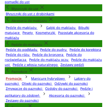
pomadki do ust
Błyszczyki do ust
Błyszczyki do ust z drobinkami
Akcesoria do makijażu
Pędzle do makijażu
Gąbki do makijażu
Bibułki
matujące
Pęsety
Kosmetyczki
Pozostałe akcesoria do
makijażu
Pędzle do makijażu
Pędzle do podkładu
Pędzle do pudru
Pędzle do korektora
Pędzle do różu
Pędzle do bronzera
Pędzle do
rozświetlacza
Pędzle do makijażu oczu
Pędzle do makijażu
ust
Pędzle z włosia naturalnego
Zestawy pędzli
Paznokcie
Promocje
Manicure hybrydowy
Lakiery do
paznokci
Oliwki do paznokci
Odżywki do paznokci
Zmywacze do paznokci
Ozdoby do paznokci
Pędzle i
aplikatory do zdobień
Akcesoria do paznokci
Zestawy do paznokci