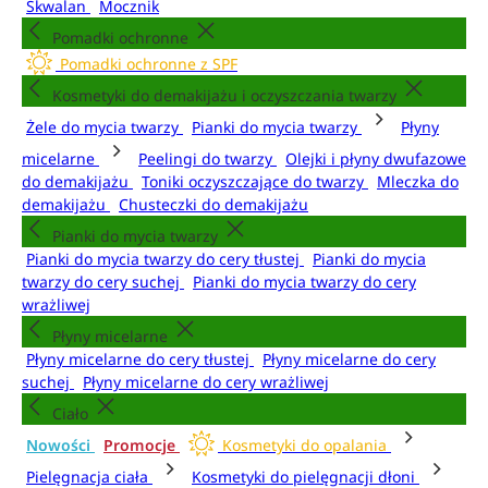
Skwalan
Mocznik
Pomadki ochronne
Pomadki ochronne z SPF
Kosmetyki do demakijażu i oczyszczania twarzy
Żele do mycia twarzy
Pianki do mycia twarzy
Płyny
micelarne
Peelingi do twarzy
Olejki i płyny dwufazowe
do demakijażu
Toniki oczyszczające do twarzy
Mleczka do
demakijażu
Chusteczki do demakijażu
Pianki do mycia twarzy
Pianki do mycia twarzy do cery tłustej
Pianki do mycia
twarzy do cery suchej
Pianki do mycia twarzy do cery
wrażliwej
Płyny micelarne
Płyny micelarne do cery tłustej
Płyny micelarne do cery
suchej
Płyny micelarne do cery wrażliwej
Ciało
Nowości
Promocje
Kosmetyki do opalania
Pielęgnacja ciała
Kosmetyki do pielęgnacji dłoni