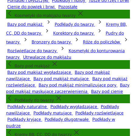
Pomadki i błyszczyki
Podkłady i fluidy
Tusze do rzęs i brwi
Cienie do powiek i brwi
Pozostałe
Kosmetyki do makijażu twarzy
Bazy pod makijaż
Podkłady do twarzy
Kremy BB,
CC, DD do twarzy
Korektory do twarzy
Pudry do
twarzy
Bronzery do twarzy
Róże do policzków
Rozświetlacze do twarzy
Kosmetyki do konturowania
twarzy
Utrwalacze do makijażu
Bazy pod makijaż
Bazy pod makijaż wygładzające
Bazy pod makijaż
nawilżające
Bazy pod makijaż matujące
Bazy pod makijaż
rozświetlające
Bazy pod makijaż minimalizujące pory
Bazy
pod makijaż maskujące zaczerwienienia
Bazy pod cienie
Podkłady do twarzy
Podkłady naturalne
Podkłady wygładzające
Podkłady
nawilżające
Podkłady matujące
Podkłady rozświetlające
Podkłady kryjące
Podkłady długotrwałe
Podkłady w
pudrze
Kremy BB, CC, DD do twarzy