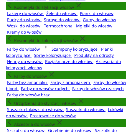
Kosmetyki do stylizacji włosów
Lakiery do włosów
Żele do włosów
Pianki do włosów
Pudry do włosów
Spraye do włosów
Gumy do włosów
Woski do włosów
Termoochrona
Mgiełki do włosów
Kremy do włosów
Kosmetyki do koloryzacji włosów
Farby do włosów
Szampony koloryzujące
Pianki
koloryzujące
Spray koloryzujące
Produkty na odrosty
Henny do włosów
Rozjaśniacze do włosów
Akcesoria do
koloryzacji włosów
Farby do włosów
Farby bez amoniaku
Farby z amoniakiem
Farby do włosów
blond
Farby do włosów rudych
Farby do włosów czarnych
Farby do włosów brąz
Urządzenia do stylizacji włosów
Suszarko-lokówki do włosów
Suszarki do włosów
Lokówki
do włosów
Prostownice do włosów
Akcesoria do włosów
Szczotki do włosów
Grzebienie do włosów
Szczotki do