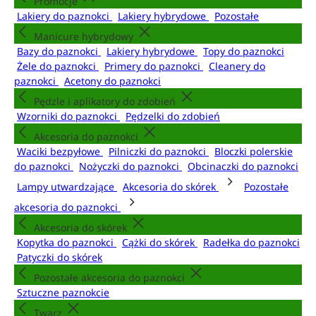
Promocje
Lakiery do paznokci
Lakiery hybrydowe
Pozostałe
Manicure hybrydowy
Bazy do paznokci
Lakiery hybrydowe
Topy do paznokci
Żele do paznokci
Primery do paznokci
Cleanery do
paznokci
Acetony do paznokci
Pędzle i aplikatory do zdobień
Wzorniki do paznokci
Pędzelki do zdobień
Akcesoria do paznokci
Waciki bezpyłowe
Pilniczki do paznokci
Bloczki polerskie
do paznokci
Nożyczki do paznokci
Obcinaczki do paznokci
Lampy utwardzające
Akcesoria do skórek
Pozostałe
akcesoria do paznokci
Akcesoria do skórek
Kopytka do paznokci
Cążki do skórek
Radełka do paznokci
Patyczki do skórek
Pozostałe akcesoria do paznokci
Sztuczne paznokcie
Twarz