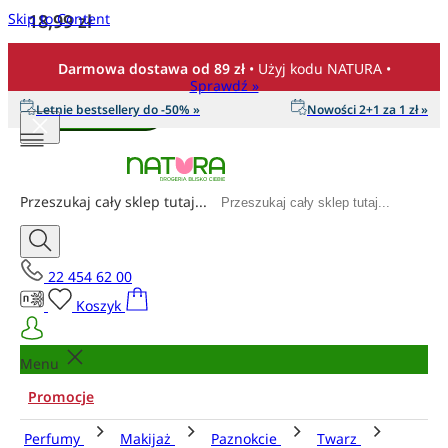
Skip to Content
18,99 zł
Ilość
Darmowa dostawa od 89 zł
• Użyj kodu NATURA •
Sprawdź »
Letnie bestsellery do -50% »
Nowości 2+1 za 1 zł »
Dodaj do koszyka
Przeszukaj cały sklep tutaj...
22 454 62 00
Koszyk
Menu
Promocje
Perfumy
Makijaż
Paznokcie
Twarz