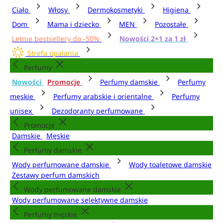
Ciało
Włosy
Dermokosmetyki
Higiena
Dom
Mama i dziecko
MEN
Pozostałe
Letnie bestsellery do -50%
Nowości 2+1 za 1 zł
Strefa opalania
Perfumy
Nowości
Promocje
Perfumy damskie
Perfumy
męskie
Perfumy arabskie i orientalne
Perfumy
unisex
Dezodoranty perfumowane
Promocje
Damskie
Męskie
Perfumy damskie
Wody perfumowane damskie
Wody toaletowe damskie
Zestawy perfum damskich
Wody perfumowane damskie
Wody perfumowane selektywne damskie
Perfumy męskie