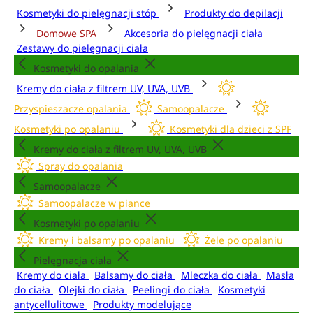
Kosmetyki do pielęgnacji stóp
Produkty do depilacji
Domowe SPA
Akcesoria do pielęgnacji ciała
Zestawy do pielęgnacji ciała
Kosmetyki do opalania
Kremy do ciała z filtrem UV, UVA, UVB
Przyspieszacze opalania
Samoopalacze
Kosmetyki po opalaniu
Kosmetyki dla dzieci z SPF
Kremy do ciała z filtrem UV, UVA, UVB
Spray do opalania
Samoopalacze
Samoopalacze w piance
Kosmetyki po opalaniu
Kremy i balsamy po opalaniu
Żele po opalaniu
Pielęgnacja ciała
Kremy do ciała
Balsamy do ciała
Mleczka do ciała
Masła
do ciała
Olejki do ciała
Peelingi do ciała
Kosmetyki
antycellulitowe
Produkty modelujące