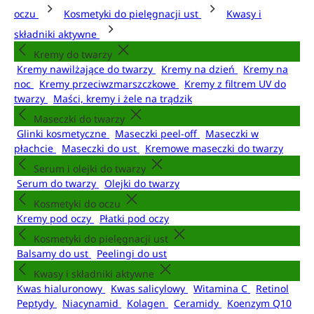
oczu
Kosmetyki do pielęgnacji ust
Kwasy i
składniki aktywne
Kremy do twarzy
Kremy nawilżające do twarzy
Kremy na dzień
Kremy na
noc
Kremy przeciwzmarszczkowe
Kremy z filtrem UV do
twarzy
Maści, kremy i żele na trądzik
Maseczki do twarzy
Glinki kosmetyczne
Maseczki peel-off
Maseczki w
płachcie
Maseczki do ust
Kremowe maseczki do twarzy
Serum i olejki do twarzy
Serum do twarzy
Olejki do twarzy
Kosmetyki do oczu
Kremy pod oczy
Płatki pod oczy
Kosmetyki do pielęgnacji ust
Balsamy do ust
Peelingi do ust
Kwasy i składniki aktywne
Kwas hialuronowy
Kwas salicylowy
Witamina C
Retinol
Peptydy
Niacynamid
Kolagen
Ceramidy
Koenzym Q10