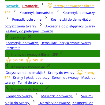
Nowości
Promocje
Kremy do twarzy z filtrem
SPF
Kosmetyki koreańskie
Kosmetyki do twarzy
Pomadki ochronne
Kosmetyki do demakijażu i
oczyszczania twarzy
Akcesoria do pielęgnacji twarzy
Zestawy do pielęgnacji twarzy
Promocje
Kosmetyki do twarzy
Demakijaż i oczyszczanie twarzy
Pozostałe
Kremy do twarzy z filtrem SPF
SPF 50
SPF 30
Kosmetyki koreańskie
Oczyszczanie i demakijaż
Kremy do twarzy
Kremy
SPF
Kremy i płatki pod oczy
Serum do twarzy
Maski do
twarzy
Toniki do twarzy
Kosmetyki do twarzy
Kremy do twarzy
Maseczki do twarzy
Serum i
olejki do twarzy
Hydrolaty do twarzy
Kosmetyki do