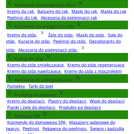
Kosmetyki do pielęgnacji dłoni
Kremy do rąk
Balsamy do rąk
Maski do rąk
Masła do rąk
Peelingi do rąk
Akcesoria do pielęgnacji rąk
Kosmetyki do pielęgnacji stóp
Kremy do stóp
Żele do stóp
Maski do stóp
Sole do
stóp
Kuracje do stóp
Peelingi do stóp
Dezodoranty do
stóp
Akcesoria do pielęgnacji stóp
Kremy do stóp
Kremy do stóp zmiękczające
Kremy do stóp regenerujące
Kremy do stóp nawilżające
Kremy do stóp z mocznikiem
Akcesoria do pielęgnacji stóp
Pumeksy
Tarki do pięt
Produkty do depilacji
Kremy do depilacji
Plastry do depilacji
Wosk do depilacji
Pianki i żele do depilacji
Produkty po depilacji
Domowe SPA
Kosmetyki do domowego SPA
Masażery jadeitowe do
twarzy
Peelingi
Rękawice do peelingu
Świece i kadzidła