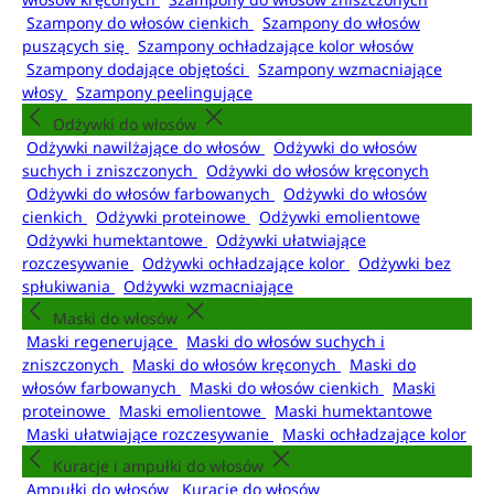
Szampony do włosów cienkich
Szampony do włosów
puszących się
Szampony ochładzające kolor włosów
Szampony dodające objętości
Szampony wzmacniające
włosy
Szampony peelingujące
Odżywki do włosów
Odżywki nawilżające do włosów
Odżywki do włosów
suchych i zniszczonych
Odżywki do włosów kręconych
Odżywki do włosów farbowanych
Odżywki do włosów
cienkich
Odżywki proteinowe
Odżywki emolientowe
Odżywki humektantowe
Odżywki ułatwiające
rozczesywanie
Odżywki ochładzające kolor
Odżywki bez
spłukiwania
Odżywki wzmacniające
Maski do włosów
Maski regenerujące
Maski do włosów suchych i
zniszczonych
Maski do włosów kręconych
Maski do
włosów farbowanych
Maski do włosów cienkich
Maski
proteinowe
Maski emolientowe
Maski humektantowe
Maski ułatwiające rozczesywanie
Maski ochładzające kolor
Kuracje i ampułki do włosów
Ampułki do włosów
Kuracje do włosów