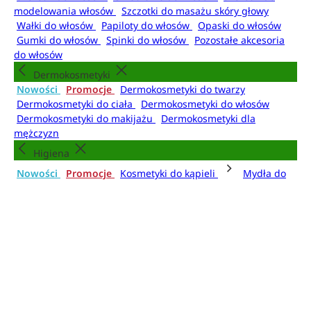
modelowania włosów
Szczotki do masażu skóry głowy
Wałki do włosów
Papiloty do włosów
Opaski do włosów
Gumki do włosów
Spinki do włosów
Pozostałe akcesoria
do włosów
Dermokosmetyki
Nowości
Promocje
Dermokosmetyki do twarzy
Dermokosmetyki do ciała
Dermokosmetyki do włosów
Dermokosmetyki do makijażu
Dermokosmetyki dla
mężczyzn
Higiena
Nowości
Promocje
Kosmetyki do kąpieli
Mydła do
rąk
Dezodoranty i antyperspiranty
Mgiełki do
ciała
Higiena jamy ustnej
Higiena intymna
Artykuły higieniczne
Kosmetyki do kąpieli
Żele i pianki pod prysznic
Płyny do kąpieli
Olejki do
kąpieli
Kule do kąpieli
Sole do kąpieli
Pudry do kąpieli
Akcesoria do kąpieli