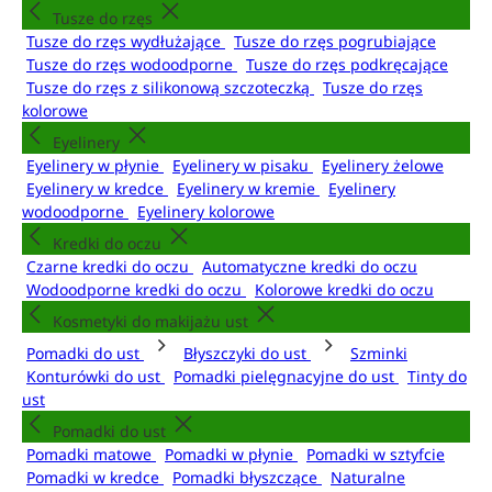
Tusze do rzęs
Tusze do rzęs wydłużające
Tusze do rzęs pogrubiające
Tusze do rzęs wodoodporne
Tusze do rzęs podkręcające
Tusze do rzęs z silikonową szczoteczką
Tusze do rzęs
kolorowe
Eyelinery
Eyelinery w płynie
Eyelinery w pisaku
Eyelinery żelowe
Eyelinery w kredce
Eyelinery w kremie
Eyelinery
wodoodporne
Eyelinery kolorowe
Kredki do oczu
Czarne kredki do oczu
Automatyczne kredki do oczu
Wodoodporne kredki do oczu
Kolorowe kredki do oczu
Kosmetyki do makijażu ust
Pomadki do ust
Błyszczyki do ust
Szminki
Konturówki do ust
Pomadki pielęgnacyjne do ust
Tinty do
ust
Pomadki do ust
Pomadki matowe
Pomadki w płynie
Pomadki w sztyfcie
Pomadki w kredce
Pomadki błyszczące
Naturalne