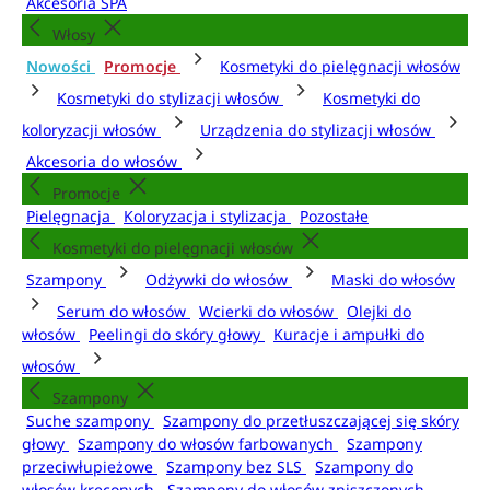
Akcesoria SPA
Włosy
Nowości
Promocje
Kosmetyki do pielęgnacji włosów
Kosmetyki do stylizacji włosów
Kosmetyki do
koloryzacji włosów
Urządzenia do stylizacji włosów
Akcesoria do włosów
Promocje
Pielęgnacja
Koloryzacja i stylizacja
Pozostałe
Kosmetyki do pielęgnacji włosów
Szampony
Odżywki do włosów
Maski do włosów
Serum do włosów
Wcierki do włosów
Olejki do
włosów
Peelingi do skóry głowy
Kuracje i ampułki do
włosów
Szampony
Suche szampony
Szampony do przetłuszczającej się skóry
głowy
Szampony do włosów farbowanych
Szampony
przeciwłupieżowe
Szampony bez SLS
Szampony do
włosów kręconych
Szampony do włosów zniszczonych