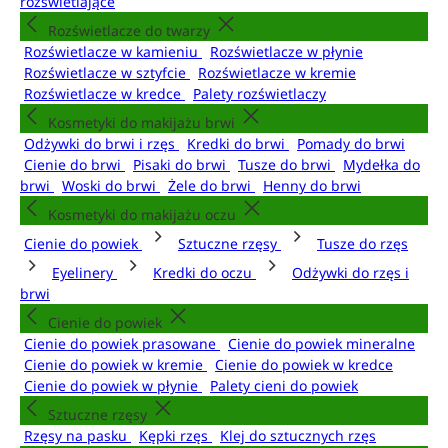
rozświetlające
Rozświetlacze do twarzy
Rozświetlacze w kamieniu
Rozświetlacze w płynie
Rozświetlacze w sztyfcie
Rozświetlacze w kremie
Rozświetlacze w kredce
Palety rozświetlaczy
Kosmetyki do makijażu brwi
Odżywki do brwi i rzęs
Kredki do brwi
Pomady do brwi
Cienie do brwi
Pisaki do brwi
Tusze do brwi
Mydełka do
brwi
Woski do brwi
Żele do brwi
Henny do brwi
Kosmetyki do makijażu oczu
Cienie do powiek
Sztuczne rzęsy
Tusze do rzęs
Eyelinery
Kredki do oczu
Odżywki do rzęs i
brwi
Cienie do powiek
Cienie do powiek prasowane
Cienie do powiek mineralne
Cienie do powiek w kremie
Cienie do powiek w kredce
Cienie do powiek w płynie
Palety cieni do powiek
Sztuczne rzęsy
Rzęsy na pasku
Kępki rzęs
Klej do sztucznych rzęs