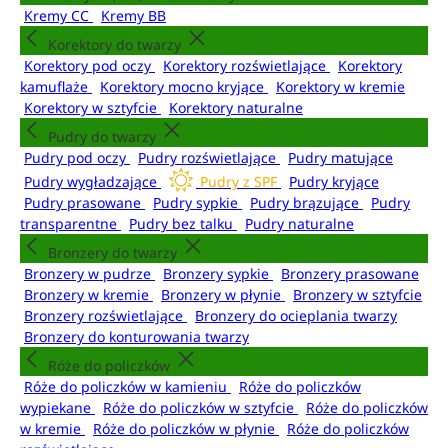
Kremy CC
Kremy BB
Korektory do twarzy
Korektory pod oczy
Korektory rozświetlające
Korektory
kamuflaże
Korektory mocno kryjące
Korektory w kremie
Korektory w sztyfcie
Korektory naturalne
Pudry do twarzy
Pudry pod oczy
Pudry rozświetlające
Pudry matujące
Pudry wygładzające
Pudry z SPF
Pudry kryjące
Pudry prasowane
Pudry sypkie
Pudry brązujące
Pudry
transparentne
Pudry bez talku
Pudry naturalne
Bronzery do twarzy
Bronzery w pudrze
Bronzery sypkie
Bronzery prasowane
Bronzery w kremie
Bronzery w płynie
Bronzery w sztyfcie
Bronzery rozświetlające
Bronzery do ocieplania twarzy
Bronzery do konturowania twarzy
Róże do policzków
Róże do policzków w kamieniu
Róże do policzków
wypiekane
Róże do policzków w sztyfcie
Róże do policzków
w kremie
Róże do policzków w płynie
Róże do policzków