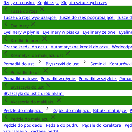
Rzęsy na pasku
Kępki rzęs
Klej do sztucznych rzęs
Tusze do rzęs
Tusze do rzęs wydłużające
Tusze do rzęs pogrubiające
Tusze 
Eyelinery
Eyelinery w płynie
Eyelinery w pisaku
Eyelinery żelowe
Eyelin
Kredki do oczu
Czarne kredki do oczu
Automatyczne kredki do oczu
Wodoodpo
Kosmetyki do makijażu ust
Pomadki do ust
Błyszczyki do ust
Szminki
Konturówki
Pomadki do ust
Pomadki matowe
Pomadki w płynie
Pomadki w sztyfcie
Pomad
Błyszczyki do ust
Błyszczyki do ust z drobinkami
Akcesoria do makijażu
Pędzle do makijażu
Gąbki do makijażu
Bibułki matujące
P
Pędzle do makijażu
Pędzle do podkładu
Pędzle do pudru
Pędzle do korektora
Pęd
naturalnego
Zestawy pędzli