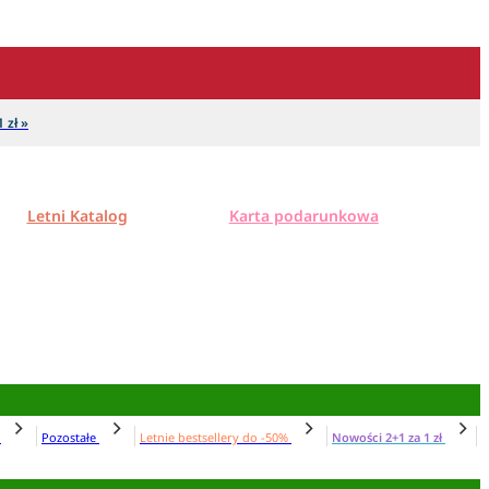
 zł »
Letni Katalog
Karta podarunkowa
N
Pozostałe
Letnie bestsellery do -50%
Nowości 2+1 za 1 zł