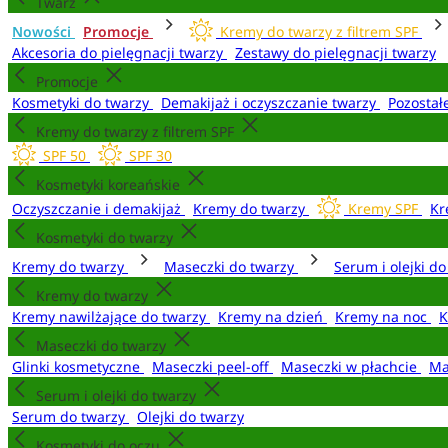
Twarz
Nowości
Promocje
Kremy do twarzy z filtrem SPF
Akcesoria do pielęgnacji twarzy
Zestawy do pielęgnacji twarzy
Promocje
Kosmetyki do twarzy
Demakijaż i oczyszczanie twarzy
Pozostał
Kremy do twarzy z filtrem SPF
SPF 50
SPF 30
Kosmetyki koreańskie
Oczyszczanie i demakijaż
Kremy do twarzy
Kremy SPF
Kr
Kosmetyki do twarzy
Kremy do twarzy
Maseczki do twarzy
Serum i olejki d
Kremy do twarzy
Kremy nawilżające do twarzy
Kremy na dzień
Kremy na noc
K
Maseczki do twarzy
Glinki kosmetyczne
Maseczki peel-off
Maseczki w płachcie
Ma
Serum i olejki do twarzy
Serum do twarzy
Olejki do twarzy
Kosmetyki do oczu