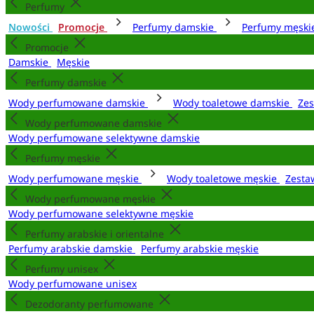
Perfumy
Nowości
Promocje
Perfumy damskie
Perfumy męsk
Promocje
Damskie
Męskie
Perfumy damskie
Wody perfumowane damskie
Wody toaletowe damskie
Zes
Wody perfumowane damskie
Wody perfumowane selektywne damskie
Perfumy męskie
Wody perfumowane męskie
Wody toaletowe męskie
Zesta
Wody perfumowane męskie
Wody perfumowane selektywne męskie
Perfumy arabskie i orientalne
Perfumy arabskie damskie
Perfumy arabskie męskie
Perfumy unisex
Wody perfumowane unisex
Dezodoranty perfumowane