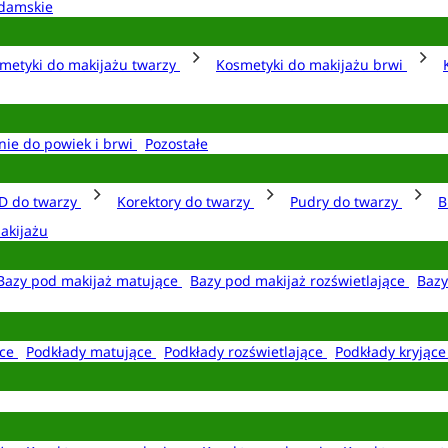
damskie
metyki do makijażu twarzy
Kosmetyki do makijażu brwi
nie do powiek i brwi
Pozostałe
D do twarzy
Korektory do twarzy
Pudry do twarzy
B
akijażu
Bazy pod makijaż matujące
Bazy pod makijaż rozświetlające
Bazy
ące
Podkłady matujące
Podkłady rozświetlające
Podkłady kryjąc