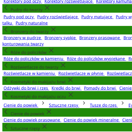
Korektory pod oczy
Korektory rozświetlające
Korektory kamufl
Pudry do twarzy
Pudry pod oczy
Pudry rozświetlające
Pudry matujące
Pudry w
talku
Pudry naturalne
Bronzery do twarzy
Bronzery w pudrze
Bronzery sypkie
Bronzery prasowane
Bro
konturowania twarzy
Róże do policzków
Róże do policzków w kamieniu
Róże do policzków wypiekane
R
Rozświetlacze do twarzy
Rozświetlacze w kamieniu
Rozświetlacze w płynie
Rozświetlacz
Kosmetyki do makijażu brwi
Odżywki do brwi i rzęs
Kredki do brwi
Pomady do brwi
Cieni
Kosmetyki do makijażu oczu
Cienie do powiek
Sztuczne rzęsy
Tusze do rzęs
E
Cienie do powiek
Cienie do powiek prasowane
Cienie do powiek mineralne
Cien
Sztuczne rzęsy