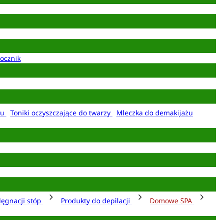
ocznik
żu
Toniki oczyszczające do twarzy
Mleczka do demakijażu
lęgnacji stóp
Produkty do depilacji
Domowe SPA