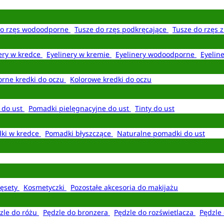
do rzęs wodoodporne
Tusze do rzęs podkręcające
Tusze do rzęs 
ery w kredce
Eyelinery w kremie
Eyelinery wodoodporne
Eyelin
rne kredki do oczu
Kolorowe kredki do oczu
 do ust
Pomadki pielęgnacyjne do ust
Tinty do ust
ki w kredce
Pomadki błyszczące
Naturalne pomadki do ust
ęsety
Kosmetyczki
Pozostałe akcesoria do makijażu
zle do różu
Pędzle do bronzera
Pędzle do rozświetlacza
Pędzle