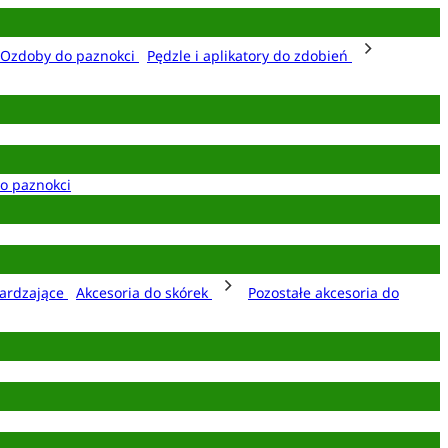
Ozdoby do paznokci
Pędzle i aplikatory do zdobień
o paznokci
ardzające
Akcesoria do skórek
Pozostałe akcesoria do