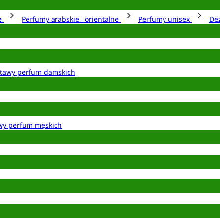
ie
Perfumy arabskie i orientalne
Perfumy unisex
De
tawy perfum damskich
wy perfum męskich