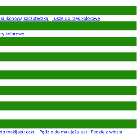
z silikonową szczoteczką
Tusze do rzęs kolorowe
ery kolorowe
 do makijażu oczu
Pędzle do makijażu ust
Pędzle z włosia