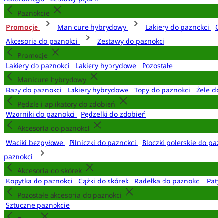
Paznokcie
Promocje
Manicure hybrydowy
Lakiery do paznokci
Akcesoria do paznokci
Zestawy do paznokci
Promocje
Lakiery do paznokci
Lakiery hybrydowe
Pozostałe
Manicure hybrydowy
Bazy do paznokci
Lakiery hybrydowe
Topy do paznokci
Żele d
Pędzle i aplikatory do zdobień
Wzorniki do paznokci
Pędzelki do zdobień
Akcesoria do paznokci
Waciki bezpyłowe
Pilniczki do paznokci
Bloczki polerskie do p
paznokci
Akcesoria do skórek
Kopytka do paznokci
Cążki do skórek
Radełka do paznokci
Pat
Pozostałe akcesoria do paznokci
Sztuczne paznokcie