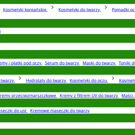
Kosmetyki koreańskie
Kosmetyki do twarzy
Pomadki o
e
emy i płatki pod oczy
Serum do twarzy
Maski do twarzy
Toniki d
o twarzy
Hydrolaty do twarzy
Kosmetyki do oczu
Kosmety
remy przeciwzmarszczkowe
Kremy z filtrem UV do twarzy
Maści,
seczki do ust
Kremowe maseczki do twarzy