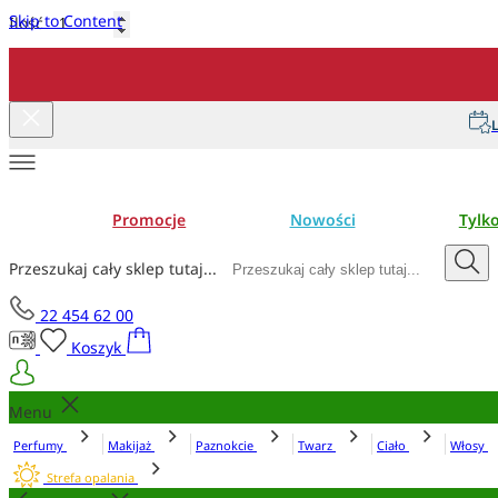
Skip to Content
Ilość
Dodaj do koszyka
L
Promocje
Nowości
Tylk
Przeszukaj cały sklep tutaj...
22 454 62 00
Koszyk
Menu
Perfumy
Makijaż
Paznokcie
Twarz
Ciało
Włosy
Strefa opalania