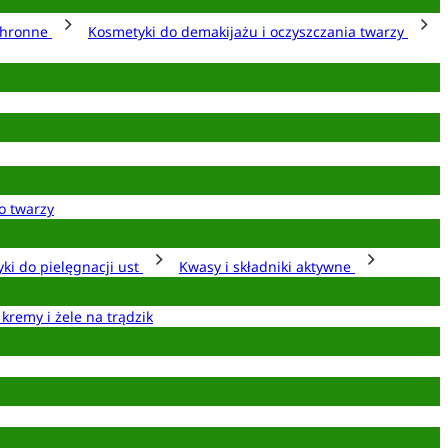
chronne
Kosmetyki do demakijażu i oczyszczania twarzy
o twarzy
ki do pielęgnacji ust
Kwasy i składniki aktywne
 kremy i żele na trądzik