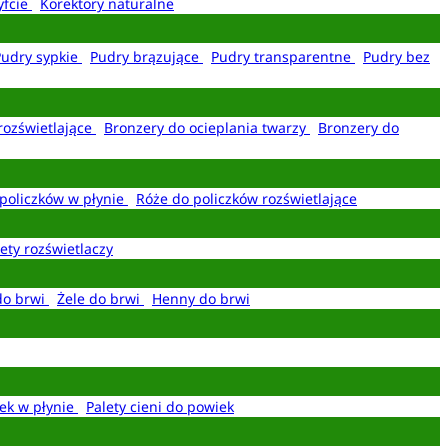
yfcie
Korektory naturalne
Pudry sypkie
Pudry brązujące
Pudry transparentne
Pudry bez
rozświetlające
Bronzery do ocieplania twarzy
Bronzery do
policzków w płynie
Róże do policzków rozświetlające
ety rozświetlaczy
do brwi
Żele do brwi
Henny do brwi
ek w płynie
Palety cieni do powiek