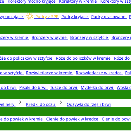
aże
Korektory mocno kryjące
Korektory w kremie
Korektory w szt
ygładzające
Pudry z SPF
Pudry kryjące
Pudry prasowane
nzery w kremie
Bronzery w płynie
Bronzery w sztyfcie
Bronzery 
óże do policzków w sztyfcie
Róże do policzków w kremie
Róże do 
e w sztyfcie
Rozświetlacze w kremie
Rozświetlacze w kredce
Pal
e do brwi
Pisaki do brwi
Tusze do brwi
Mydełka do brwi
Woski 
yelinery
Kredki do oczu
Odżywki do rzęs i brwi
ie do powiek w kremie
Cienie do powiek w kredce
Cienie do powi