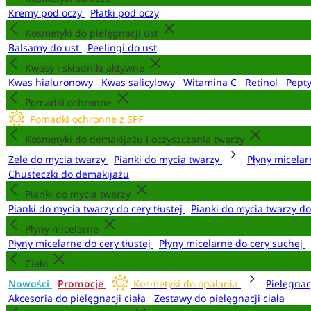
Kremy pod oczy
Płatki pod oczy
Kosmetyki do pielęgnacji ust
Balsamy do ust
Peelingi do ust
Kwasy i składniki aktywne
Kwas hialuronowy
Kwas salicylowy
Witamina C
Retinol
Pept
Pomadki ochronne
Pomadki ochronne z SPF
Kosmetyki do demakijażu i oczyszczania twarzy
Żele do mycia twarzy
Pianki do mycia twarzy
Płyny micela
Chusteczki do demakijażu
Pianki do mycia twarzy
Pianki do mycia twarzy do cery tłustej
Pianki do mycia twarzy d
Płyny micelarne
Płyny micelarne do cery tłustej
Płyny micelarne do cery suchej
Ciało
Nowości
Promocje
Kosmetyki do opalania
Pielęgnac
Akcesoria do pielęgnacji ciała
Zestawy do pielęgnacji ciała