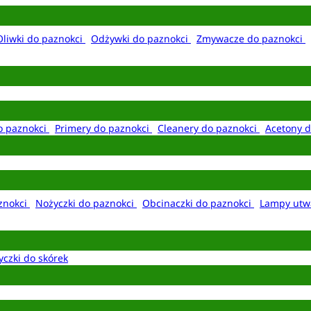
Oliwki do paznokci
Odżywki do paznokci
Zmywacze do paznokci
o paznokci
Primery do paznokci
Cleanery do paznokci
Acetony d
aznokci
Nożyczki do paznokci
Obcinaczki do paznokci
Lampy utw
yczki do skórek