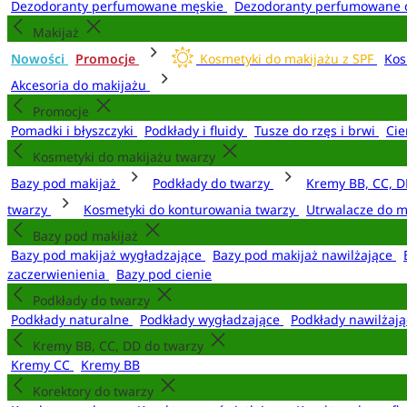
Dezodoranty perfumowane męskie
Dezodoranty perfumowane 
Makijaż
Nowości
Promocje
Kosmetyki do makijażu z SPF
Kos
Akcesoria do makijażu
Promocje
Pomadki i błyszczyki
Podkłady i fluidy
Tusze do rzęs i brwi
Cie
Kosmetyki do makijażu twarzy
Bazy pod makijaż
Podkłady do twarzy
Kremy BB, CC, D
twarzy
Kosmetyki do konturowania twarzy
Utrwalacze do m
Bazy pod makijaż
Bazy pod makijaż wygładzające
Bazy pod makijaż nawilżające
zaczerwienienia
Bazy pod cienie
Podkłady do twarzy
Podkłady naturalne
Podkłady wygładzające
Podkłady nawilżaj
Kremy BB, CC, DD do twarzy
Kremy CC
Kremy BB
Korektory do twarzy