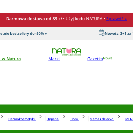
Darmowa dostawa od 89 zł
• Użyj kodu NATURA •
Sprawdź »
etnie bestsellery do -50% »
Nowości 2+1 za 1
o w Natura
Marki
Gazetka
Nowa
Dermokosmetyki
Higiena
Dom
Mama i dziecko
ME