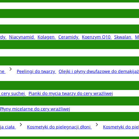
ydy
Niacynamid
Kolagen
Ceramidy
Koenzym Q10
Skwalan
M
rne
Peelingi do twarzy
Olejki i płyny dwufazowe do demakija
o cery suchej
Pianki do mycia twarzy do cery wrażliwej
Płyny micelarne do cery wrażliwej
ja ciała
Kosmetyki do pielęgnacji dłoni
Kosmetyki do pie