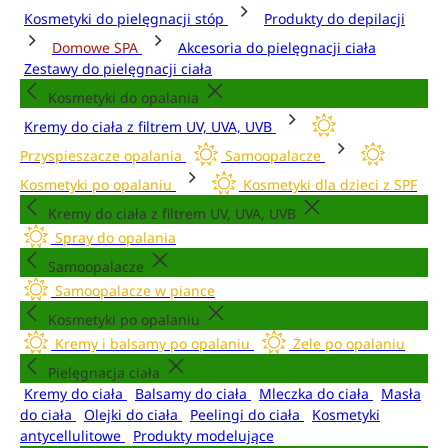
Kosmetyki do pielęgnacji stóp
Produkty do depilacji
Domowe SPA
Akcesoria do pielęgnacji ciała
Zestawy do pielęgnacji ciała
Kosmetyki do opalania
Kremy do ciała z filtrem UV, UVA, UVB
Przyspieszacze opalania
Samoopalacze
Kosmetyki po opalaniu
Kosmetyki dla dzieci z SPF
Kremy do ciała z filtrem UV, UVA, UVB
Spray do opalania
Samoopalacze
Samoopalacze w piance
Kosmetyki po opalaniu
Kremy i balsamy po opalaniu
Żele po opalaniu
Pielęgnacja ciała
Kremy do ciała
Balsamy do ciała
Mleczka do ciała
Masła
do ciała
Olejki do ciała
Peelingi do ciała
Kosmetyki
antycellulitowe
Produkty modelujące