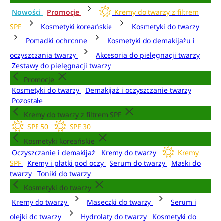
Nowości
Promocje
Kremy do twarzy z filtrem
SPF
Kosmetyki koreańskie
Kosmetyki do twarzy
Pomadki ochronne
Kosmetyki do demakijażu i
oczyszczania twarzy
Akcesoria do pielęgnacji twarzy
Zestawy do pielęgnacji twarzy
Promocje
Kosmetyki do twarzy
Demakijaż i oczyszczanie twarzy
Pozostałe
Kremy do twarzy z filtrem SPF
SPF 50
SPF 30
Kosmetyki koreańskie
Oczyszczanie i demakijaż
Kremy do twarzy
Kremy
SPF
Kremy i płatki pod oczy
Serum do twarzy
Maski do
twarzy
Toniki do twarzy
Kosmetyki do twarzy
Kremy do twarzy
Maseczki do twarzy
Serum i
olejki do twarzy
Hydrolaty do twarzy
Kosmetyki do