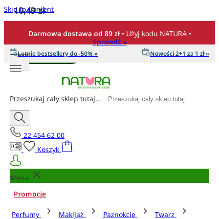
Skip to Content
10,49 zł
Ilość
Darmowa dostawa od 89 zł
• Użyj kodu NATURA •
Sprawdź »
Letnie bestsellery do -50% »
Nowości 2+1 za 1 zł »
Dodaj do koszyka
Przeszukaj cały sklep tutaj...
22 454 62 00
Koszyk
Menu
Promocje
Perfumy
Makijaż
Paznokcie
Twarz