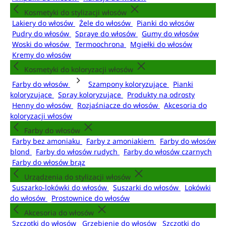
Kosmetyki do stylizacji włosów
Lakiery do włosów
Żele do włosów
Pianki do włosów
Pudry do włosów
Spraye do włosów
Gumy do włosów
Woski do włosów
Termoochrona
Mgiełki do włosów
Kremy do włosów
Kosmetyki do koloryzacji włosów
Farby do włosów
Szampony koloryzujące
Pianki
koloryzujące
Spray koloryzujące
Produkty na odrosty
Henny do włosów
Rozjaśniacze do włosów
Akcesoria do
koloryzacji włosów
Farby do włosów
Farby bez amoniaku
Farby z amoniakiem
Farby do włosów
blond
Farby do włosów rudych
Farby do włosów czarnych
Farby do włosów brąz
Urządzenia do stylizacji włosów
Suszarko-lokówki do włosów
Suszarki do włosów
Lokówki
do włosów
Prostownice do włosów
Akcesoria do włosów
Szczotki do włosów
Grzebienie do włosów
Szczotki do