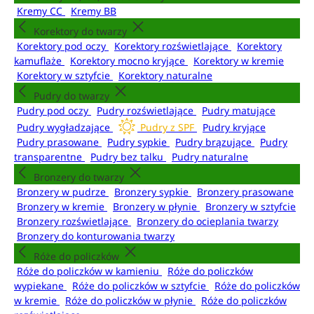
Kremy CC
Kremy BB
Korektory do twarzy
Korektory pod oczy
Korektory rozświetlające
Korektory
kamuflaże
Korektory mocno kryjące
Korektory w kremie
Korektory w sztyfcie
Korektory naturalne
Pudry do twarzy
Pudry pod oczy
Pudry rozświetlające
Pudry matujące
Pudry wygładzające
Pudry z SPF
Pudry kryjące
Pudry prasowane
Pudry sypkie
Pudry brązujące
Pudry
transparentne
Pudry bez talku
Pudry naturalne
Bronzery do twarzy
Bronzery w pudrze
Bronzery sypkie
Bronzery prasowane
Bronzery w kremie
Bronzery w płynie
Bronzery w sztyfcie
Bronzery rozświetlające
Bronzery do ocieplania twarzy
Bronzery do konturowania twarzy
Róże do policzków
Róże do policzków w kamieniu
Róże do policzków
wypiekane
Róże do policzków w sztyfcie
Róże do policzków
w kremie
Róże do policzków w płynie
Róże do policzków