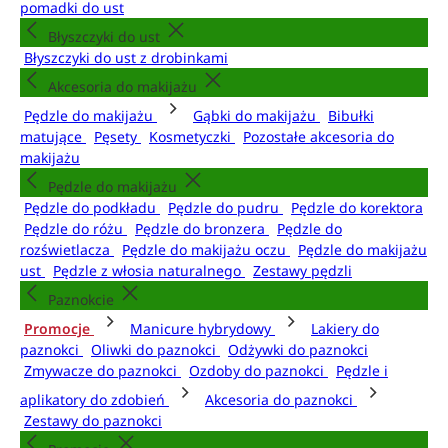
pomadki do ust
Błyszczyki do ust
Błyszczyki do ust z drobinkami
Akcesoria do makijażu
Pędzle do makijażu
Gąbki do makijażu
Bibułki
matujące
Pęsety
Kosmetyczki
Pozostałe akcesoria do
makijażu
Pędzle do makijażu
Pędzle do podkładu
Pędzle do pudru
Pędzle do korektora
Pędzle do różu
Pędzle do bronzera
Pędzle do
rozświetlacza
Pędzle do makijażu oczu
Pędzle do makijażu
ust
Pędzle z włosia naturalnego
Zestawy pędzli
Paznokcie
Promocje
Manicure hybrydowy
Lakiery do
paznokci
Oliwki do paznokci
Odżywki do paznokci
Zmywacze do paznokci
Ozdoby do paznokci
Pędzle i
aplikatory do zdobień
Akcesoria do paznokci
Zestawy do paznokci