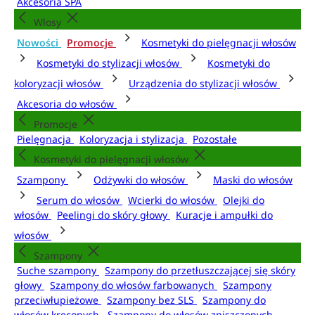
Akcesoria SPA
Włosy
Nowości
Promocje
Kosmetyki do pielęgnacji włosów
Kosmetyki do stylizacji włosów
Kosmetyki do
koloryzacji włosów
Urządzenia do stylizacji włosów
Akcesoria do włosów
Promocje
Pielęgnacja
Koloryzacja i stylizacja
Pozostałe
Kosmetyki do pielęgnacji włosów
Szampony
Odżywki do włosów
Maski do włosów
Serum do włosów
Wcierki do włosów
Olejki do
włosów
Peelingi do skóry głowy
Kuracje i ampułki do
włosów
Szampony
Suche szampony
Szampony do przetłuszczającej się skóry
głowy
Szampony do włosów farbowanych
Szampony
przeciwłupieżowe
Szampony bez SLS
Szampony do
włosów kręconych
Szampony do włosów zniszczonych