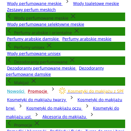
Wody perfumowane męskie
Wody toaletowe męskie
Zestawy perfum męskich
Wody perfumowane męskie
Wody perfumowane selektywne męskie
Perfumy arabskie i orientalne
Perfumy arabskie damskie
Perfumy arabskie męskie
Perfumy unisex
Wody perfumowane unisex
Dezodoranty perfumowane
Dezodoranty perfumowane męskie
Dezodoranty
perfumowane damskie
Makijaż
Nowości
Promocje
Kosmetyki do makijażu z SPF
Kosmetyki do makijażu twarzy
Kosmetyki do makijażu
brwi
Kosmetyki do makijażu oczu
Kosmetyki do
makijażu ust
Akcesoria do makijażu
Promocje