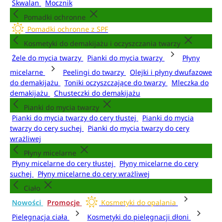
Skwalan
Mocznik
Pomadki ochronne
Pomadki ochronne z SPF
Kosmetyki do demakijażu i oczyszczania twarzy
Żele do mycia twarzy
Pianki do mycia twarzy
Płyny
micelarne
Peelingi do twarzy
Olejki i płyny dwufazowe
do demakijażu
Toniki oczyszczające do twarzy
Mleczka do
demakijażu
Chusteczki do demakijażu
Pianki do mycia twarzy
Pianki do mycia twarzy do cery tłustej
Pianki do mycia
twarzy do cery suchej
Pianki do mycia twarzy do cery
wrażliwej
Płyny micelarne
Płyny micelarne do cery tłustej
Płyny micelarne do cery
suchej
Płyny micelarne do cery wrażliwej
Ciało
Nowości
Promocje
Kosmetyki do opalania
Pielęgnacja ciała
Kosmetyki do pielęgnacji dłoni