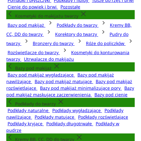
Pomadki i błyszczyki
Podkłady i fluidy
Tusze do rzęs i brwi
Cienie do powiek i brwi
Pozostałe
Kosmetyki do makijażu twarzy
Bazy pod makijaż
Podkłady do twarzy
Kremy BB,
CC, DD do twarzy
Korektory do twarzy
Pudry do
twarzy
Bronzery do twarzy
Róże do policzków
Rozświetlacze do twarzy
Kosmetyki do konturowania
twarzy
Utrwalacze do makijażu
Bazy pod makijaż
Bazy pod makijaż wygładzające
Bazy pod makijaż
nawilżające
Bazy pod makijaż matujące
Bazy pod makijaż
rozświetlające
Bazy pod makijaż minimalizujące pory
Bazy
pod makijaż maskujące zaczerwienienia
Bazy pod cienie
Podkłady do twarzy
Podkłady naturalne
Podkłady wygładzające
Podkłady
nawilżające
Podkłady matujące
Podkłady rozświetlające
Podkłady kryjące
Podkłady długotrwałe
Podkłady w
pudrze
Kremy BB, CC, DD do twarzy