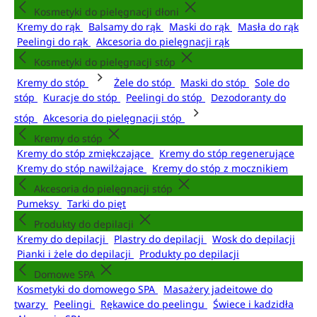
Kosmetyki do pielęgnacji dłoni
Kremy do rąk
Balsamy do rąk
Maski do rąk
Masła do rąk
Peelingi do rąk
Akcesoria do pielęgnacji rąk
Kosmetyki do pielęgnacji stóp
Kremy do stóp
Żele do stóp
Maski do stóp
Sole do
stóp
Kuracje do stóp
Peelingi do stóp
Dezodoranty do
stóp
Akcesoria do pielęgnacji stóp
Kremy do stóp
Kremy do stóp zmiękczające
Kremy do stóp regenerujące
Kremy do stóp nawilżające
Kremy do stóp z mocznikiem
Akcesoria do pielęgnacji stóp
Pumeksy
Tarki do pięt
Produkty do depilacji
Kremy do depilacji
Plastry do depilacji
Wosk do depilacji
Pianki i żele do depilacji
Produkty po depilacji
Domowe SPA
Kosmetyki do domowego SPA
Masażery jadeitowe do
twarzy
Peelingi
Rękawice do peelingu
Świece i kadzidła