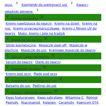
oczu
Kosmetyki do pielęgnacji ust
Kwasy i
składniki aktywne
Kremy do twarzy
Kremy nawilżające do twarzy
Kremy na dzień
Kremy na
noc
Kremy przeciwzmarszczkowe
Kremy z filtrem UV do
twarzy
Maści, kremy i żele na trądzik
Maseczki do twarzy
Glinki kosmetyczne
Maseczki peel-off
Maseczki w
płachcie
Maseczki do ust
Kremowe maseczki do twarzy
Serum i olejki do twarzy
Serum do twarzy
Olejki do twarzy
Kosmetyki do oczu
Kremy pod oczy
Płatki pod oczy
Kosmetyki do pielęgnacji ust
Balsamy do ust
Peelingi do ust
Kwasy i składniki aktywne
Kwas hialuronowy
Kwas salicylowy
Witamina C
Retinol
Peptydy
Niacynamid
Kolagen
Ceramidy
Koenzym Q10