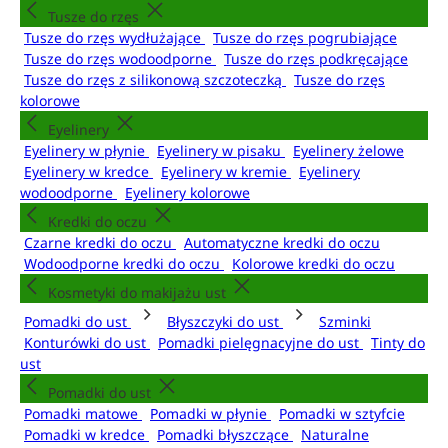
Tusze do rzęs
Tusze do rzęs wydłużające
Tusze do rzęs pogrubiające
Tusze do rzęs wodoodporne
Tusze do rzęs podkręcające
Tusze do rzęs z silikonową szczoteczką
Tusze do rzęs
kolorowe
Eyelinery
Eyelinery w płynie
Eyelinery w pisaku
Eyelinery żelowe
Eyelinery w kredce
Eyelinery w kremie
Eyelinery
wodoodporne
Eyelinery kolorowe
Kredki do oczu
Czarne kredki do oczu
Automatyczne kredki do oczu
Wodoodporne kredki do oczu
Kolorowe kredki do oczu
Kosmetyki do makijażu ust
Pomadki do ust
Błyszczyki do ust
Szminki
Konturówki do ust
Pomadki pielęgnacyjne do ust
Tinty do
ust
Pomadki do ust
Pomadki matowe
Pomadki w płynie
Pomadki w sztyfcie
Pomadki w kredce
Pomadki błyszczące
Naturalne