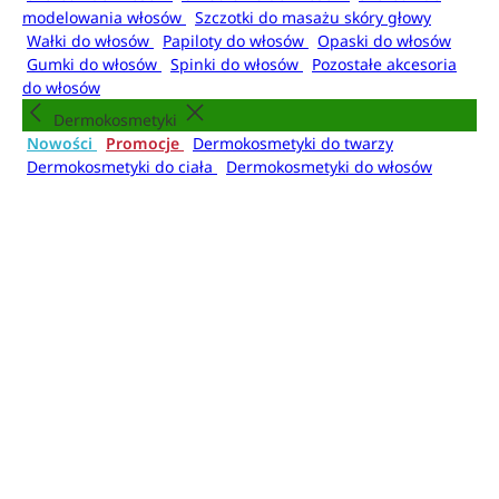
modelowania włosów
Szczotki do masażu skóry głowy
Wałki do włosów
Papiloty do włosów
Opaski do włosów
Gumki do włosów
Spinki do włosów
Pozostałe akcesoria
do włosów
Dermokosmetyki
Nowości
Promocje
Dermokosmetyki do twarzy
Dermokosmetyki do ciała
Dermokosmetyki do włosów
Dermokosmetyki do makijażu
Dermokosmetyki dla
mężczyzn
Higiena
Nowości
Promocje
Kosmetyki do kąpieli
Mydła do
rąk
Dezodoranty i antyperspiranty
Mgiełki do
ciała
Higiena jamy ustnej
Higiena intymna
Artykuły higieniczne
Kosmetyki do kąpieli
Żele i pianki pod prysznic
Płyny do kąpieli
Olejki do
kąpieli
Kule do kąpieli
Sole do kąpieli
Pudry do kąpieli
Akcesoria do kąpieli