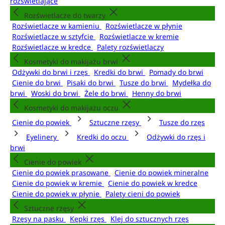
rozświetlające
Rozświetlacze do twarzy
Rozświetlacze w kamieniu
Rozświetlacze w płynie
Rozświetlacze w sztyfcie
Rozświetlacze w kremie
Rozświetlacze w kredce
Palety rozświetlaczy
Kosmetyki do makijażu brwi
Odżywki do brwi i rzęs
Kredki do brwi
Pomady do brwi
Cienie do brwi
Pisaki do brwi
Tusze do brwi
Mydełka do
brwi
Woski do brwi
Żele do brwi
Henny do brwi
Kosmetyki do makijażu oczu
Cienie do powiek
Sztuczne rzęsy
Tusze do rzęs
Eyelinery
Kredki do oczu
Odżywki do rzęs i
brwi
Cienie do powiek
Cienie do powiek prasowane
Cienie do powiek mineralne
Cienie do powiek w kremie
Cienie do powiek w kredce
Cienie do powiek w płynie
Palety cieni do powiek
Sztuczne rzęsy
Rzęsy na pasku
Kępki rzęs
Klej do sztucznych rzęs