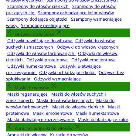
Szampony do włosów cienkich
Szampony do włosów
puszących się
Szampony ochładzające kolor włosów
Szampony dodające objętości
Szampony wzmacniające
włosy
Szampony peelingujące
Odżywki do włosów
Odżywki nawilżające do włosów
Odżywki do włosów
suchych i zniszczonych
Odżywki do włosów kręconych
Odżywki do włosów farbowanych
Odżywki do włosów
cienkich
Odżywki proteinowe
Odżywki emolientowe
Odżywki humektantowe
Odżywki ułatwiające
rozczesywanie
Odżywki ochładzające kolor
Odżywki bez
spłukiwania
Odżywki wzmacniające
Maski do włosów
Maski regenerujące
Maski do włosów suchych i
zniszczonych
Maski do włosów kręconych
Maski do
włosów farbowanych
Maski do włosów cienkich
Maski
proteinowe
Maski emolientowe
Maski humektantowe
Maski ułatwiające rozczesywanie
Maski ochładzające kolor
Kuracje i ampułki do włosów
Ampułki do włosów
Kuracje do włosów