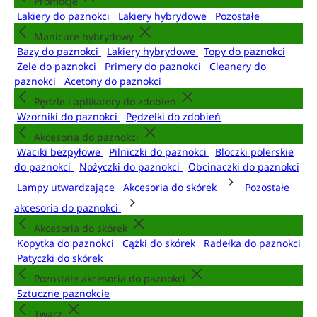
Promocje
Lakiery do paznokci
Lakiery hybrydowe
Pozostałe
Manicure hybrydowy
Bazy do paznokci
Lakiery hybrydowe
Topy do paznokci
Żele do paznokci
Primery do paznokci
Cleanery do
paznokci
Acetony do paznokci
Pędzle i aplikatory do zdobień
Wzorniki do paznokci
Pędzelki do zdobień
Akcesoria do paznokci
Waciki bezpyłowe
Pilniczki do paznokci
Bloczki polerskie
do paznokci
Nożyczki do paznokci
Obcinaczki do paznokci
Lampy utwardzające
Akcesoria do skórek
Pozostałe
akcesoria do paznokci
Akcesoria do skórek
Kopytka do paznokci
Cążki do skórek
Radełka do paznokci
Patyczki do skórek
Pozostałe akcesoria do paznokci
Sztuczne paznokcie
Twarz