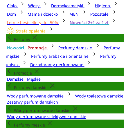
Ciało
Włosy
Dermokosmetyki
Higiena
Dom
Mama i dziecko
MEN
Pozostałe
Letnie bestsellery do -50%
Nowości 2+1 za 1 zł
Strefa opalania
Perfumy
Nowości
Promocje
Perfumy damskie
Perfumy
męskie
Perfumy arabskie i orientalne
Perfumy
unisex
Dezodoranty perfumowane
Promocje
Damskie
Męskie
Perfumy damskie
Wody perfumowane damskie
Wody toaletowe damskie
Zestawy perfum damskich
Wody perfumowane damskie
Wody perfumowane selektywne damskie
Perfumy męskie