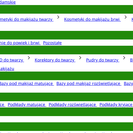
damskie
metyki do makijażu twarzy
Kosmetyki do makijażu brwi
nie do powiek i brwi
Pozostałe
D do twarzy
Korektory do twarzy
Pudry do twarzy
B
akijażu
Bazy pod makijaż matujące
Bazy pod makijaż rozświetlające
Bazy
ące
Podkłady matujące
Podkłady rozświetlające
Podkłady kryjąc