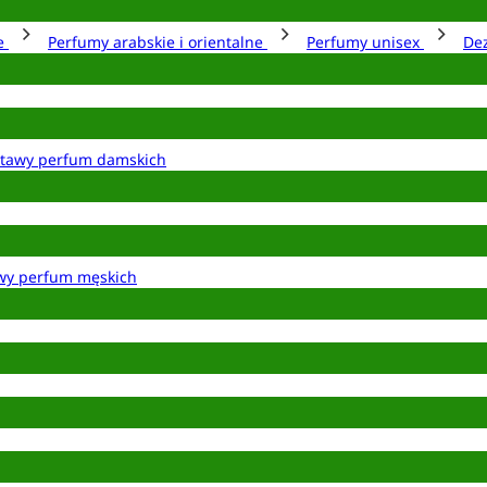
ie
Perfumy arabskie i orientalne
Perfumy unisex
De
tawy perfum damskich
wy perfum męskich