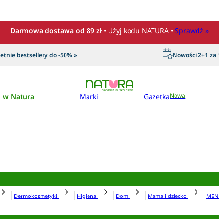
Darmowa dostawa od 89 zł
• Użyj kodu NATURA •
Sprawdź »
etnie bestsellery do -50% »
Nowości 2+1 za 1
o w Natura
Marki
Gazetka
Nowa
Dermokosmetyki
Higiena
Dom
Mama i dziecko
ME