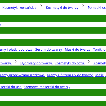
Kosmetyki koreańskie
Kosmetyki do twarzy
Pomadki o
e
emy i płatki pod oczy
Serum do twarzy
Maski do twarzy
Toniki d
o twarzy
Hydrolaty do twarzy
Kosmetyki do oczu
Kosmety
remy przeciwzmarszczkowe
Kremy z filtrem UV do twarzy
Maści,
seczki do ust
Kremowe maseczki do twarzy