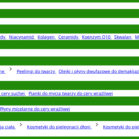
ydy
Niacynamid
Kolagen
Ceramidy
Koenzym Q10
Skwalan
M
rne
Peelingi do twarzy
Olejki i płyny dwufazowe do demakija
o cery suchej
Pianki do mycia twarzy do cery wrażliwej
Płyny micelarne do cery wrażliwej
ja ciała
Kosmetyki do pielęgnacji dłoni
Kosmetyki do pie