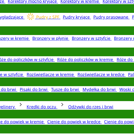
aże
Korektory mocno kryjące
Korektory w kremie
Korektory w szt
ygładzające
Pudry z SPF
Pudry kryjące
Pudry prasowane
nzery w kremie
Bronzery w płynie
Bronzery w sztyfcie
Bronzery 
óże do policzków w sztyfcie
Róże do policzków w kremie
Róże do 
e w sztyfcie
Rozświetlacze w kremie
Rozświetlacze w kredce
Pal
e do brwi
Pisaki do brwi
Tusze do brwi
Mydełka do brwi
Woski 
yelinery
Kredki do oczu
Odżywki do rzęs i brwi
ie do powiek w kremie
Cienie do powiek w kredce
Cienie do powi