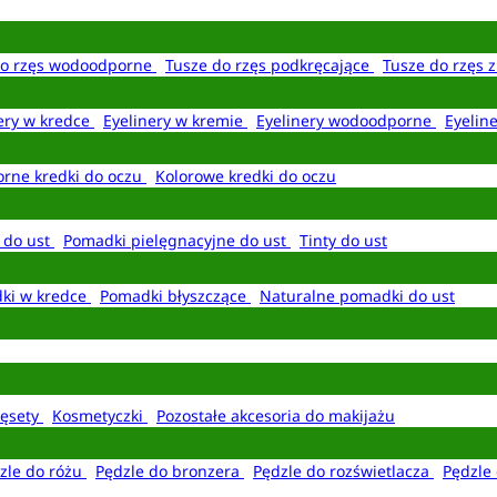
do rzęs wodoodporne
Tusze do rzęs podkręcające
Tusze do rzęs 
ery w kredce
Eyelinery w kremie
Eyelinery wodoodporne
Eyelin
rne kredki do oczu
Kolorowe kredki do oczu
 do ust
Pomadki pielęgnacyjne do ust
Tinty do ust
ki w kredce
Pomadki błyszczące
Naturalne pomadki do ust
ęsety
Kosmetyczki
Pozostałe akcesoria do makijażu
zle do różu
Pędzle do bronzera
Pędzle do rozświetlacza
Pędzle