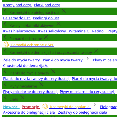
Kremy pod oczy
Płatki pod oczy
Kosmetyki do pielęgnacji ust
Balsamy do ust
Peelingi do ust
Kwasy i składniki aktywne
Kwas hialuronowy
Kwas salicylowy
Witamina C
Retinol
Pept
Pomadki ochronne
Pomadki ochronne z SPF
Kosmetyki do demakijażu i oczyszczania twarzy
Żele do mycia twarzy
Pianki do mycia twarzy
Płyny micela
Chusteczki do demakijażu
Pianki do mycia twarzy
Pianki do mycia twarzy do cery tłustej
Pianki do mycia twarzy d
Płyny micelarne
Płyny micelarne do cery tłustej
Płyny micelarne do cery suchej
Ciało
Nowości
Promocje
Kosmetyki do opalania
Pielęgnac
Akcesoria do pielęgnacji ciała
Zestawy do pielęgnacji ciała