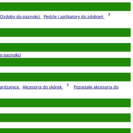
Ozdoby do paznokci
Pędzle i aplikatory do zdobień
o paznokci
ardzające
Akcesoria do skórek
Pozostałe akcesoria do