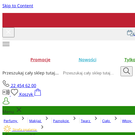
Skip to Content
L
Promocje
Nowości
Tylk
Przeszukaj cały sklep tutaj...
22 454 62 00
Koszyk
Menu
Perfumy
Makijaż
Paznokcie
Twarz
Ciało
Włosy
Strefa opalania