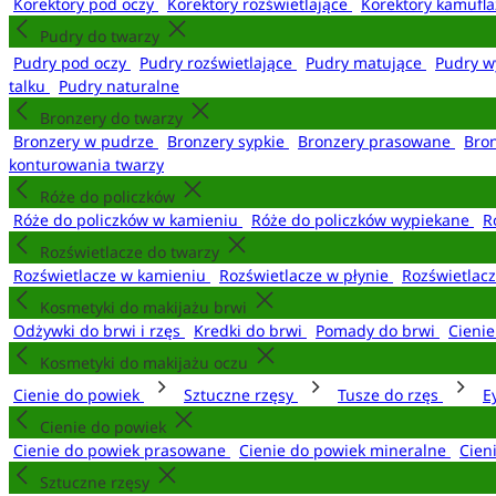
Korektory pod oczy
Korektory rozświetlające
Korektory kamufl
Pudry do twarzy
Pudry pod oczy
Pudry rozświetlające
Pudry matujące
Pudry w
talku
Pudry naturalne
Bronzery do twarzy
Bronzery w pudrze
Bronzery sypkie
Bronzery prasowane
Bro
konturowania twarzy
Róże do policzków
Róże do policzków w kamieniu
Róże do policzków wypiekane
R
Rozświetlacze do twarzy
Rozświetlacze w kamieniu
Rozświetlacze w płynie
Rozświetlacz
Kosmetyki do makijażu brwi
Odżywki do brwi i rzęs
Kredki do brwi
Pomady do brwi
Cieni
Kosmetyki do makijażu oczu
Cienie do powiek
Sztuczne rzęsy
Tusze do rzęs
E
Cienie do powiek
Cienie do powiek prasowane
Cienie do powiek mineralne
Cien
Sztuczne rzęsy