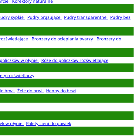
yfcie
Korektory naturalne
Pudry sypkie
Pudry brązujące
Pudry transparentne
Pudry bez
rozświetlające
Bronzery do ocieplania twarzy
Bronzery do
policzków w płynie
Róże do policzków rozświetlające
ety rozświetlaczy
do brwi
Żele do brwi
Henny do brwi
ek w płynie
Palety cieni do powiek