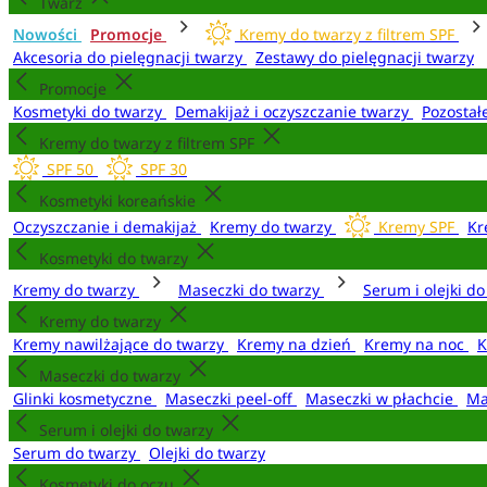
Twarz
Nowości
Promocje
Kremy do twarzy z filtrem SPF
Akcesoria do pielęgnacji twarzy
Zestawy do pielęgnacji twarzy
Promocje
Kosmetyki do twarzy
Demakijaż i oczyszczanie twarzy
Pozostał
Kremy do twarzy z filtrem SPF
SPF 50
SPF 30
Kosmetyki koreańskie
Oczyszczanie i demakijaż
Kremy do twarzy
Kremy SPF
Kr
Kosmetyki do twarzy
Kremy do twarzy
Maseczki do twarzy
Serum i olejki d
Kremy do twarzy
Kremy nawilżające do twarzy
Kremy na dzień
Kremy na noc
K
Maseczki do twarzy
Glinki kosmetyczne
Maseczki peel-off
Maseczki w płachcie
Ma
Serum i olejki do twarzy
Serum do twarzy
Olejki do twarzy
Kosmetyki do oczu