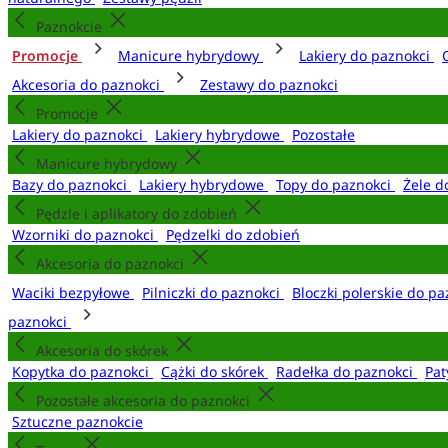
Paznokcie
Promocje
Manicure hybrydowy
Lakiery do paznokci
Akcesoria do paznokci
Zestawy do paznokci
Promocje
Lakiery do paznokci
Lakiery hybrydowe
Pozostałe
Manicure hybrydowy
Bazy do paznokci
Lakiery hybrydowe
Topy do paznokci
Żele d
Pędzle i aplikatory do zdobień
Wzorniki do paznokci
Pędzelki do zdobień
Akcesoria do paznokci
Waciki bezpyłowe
Pilniczki do paznokci
Bloczki polerskie do p
paznokci
Akcesoria do skórek
Kopytka do paznokci
Cążki do skórek
Radełka do paznokci
Pat
Pozostałe akcesoria do paznokci
Sztuczne paznokcie