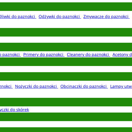
Oliwki do paznokci
Odżywki do paznokci
Zmywacze do paznokci
o paznokci
Primery do paznokci
Cleanery do paznokci
Acetony d
aznokci
Nożyczki do paznokci
Obcinaczki do paznokci
Lampy utw
yczki do skórek