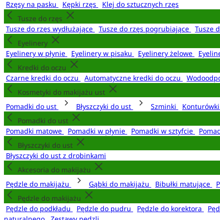
Rzęsy na pasku
Kępki rzęs
Klej do sztucznych rzęs
Tusze do rzęs
Tusze do rzęs wydłużające
Tusze do rzęs pogrubiające
Tusze 
Eyelinery
Eyelinery w płynie
Eyelinery w pisaku
Eyelinery żelowe
Eyelin
Kredki do oczu
Czarne kredki do oczu
Automatyczne kredki do oczu
Wodoodpo
Kosmetyki do makijażu ust
Pomadki do ust
Błyszczyki do ust
Szminki
Konturówki
Pomadki do ust
Pomadki matowe
Pomadki w płynie
Pomadki w sztyfcie
Pomad
Błyszczyki do ust
Błyszczyki do ust z drobinkami
Akcesoria do makijażu
Pędzle do makijażu
Gąbki do makijażu
Bibułki matujące
P
Pędzle do makijażu
Pędzle do podkładu
Pędzle do pudru
Pędzle do korektora
Pęd
naturalnego
Zestawy pędzli