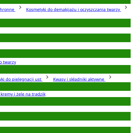
chronne
Kosmetyki do demakijażu i oczyszczania twarzy
o twarzy
ki do pielęgnacji ust
Kwasy i składniki aktywne
 kremy i żele na trądzik