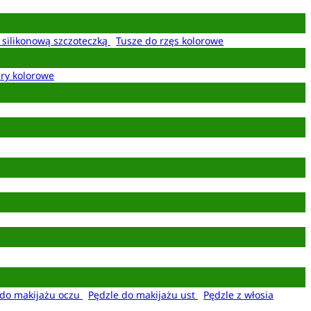
z silikonową szczoteczką
Tusze do rzęs kolorowe
ery kolorowe
 do makijażu oczu
Pędzle do makijażu ust
Pędzle z włosia