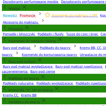
Dezodoranty perfumowane męskie
Dezodoranty perfumowane 
Makijaż
Nowości
Promocje
Kosmetyki do makijażu z SPF
Kos
Akcesoria do makijażu
Promocje
Pomadki i błyszczyki
Podkłady i fluidy
Tusze do rzęs i brwi
Cie
Kosmetyki do makijażu twarzy
Bazy pod makijaż
Podkłady do twarzy
Kremy BB, CC, D
twarzy
Kosmetyki do konturowania twarzy
Utrwalacze do m
Bazy pod makijaż
Bazy pod makijaż wygładzające
Bazy pod makijaż nawilżające
zaczerwienienia
Bazy pod cienie
Podkłady do twarzy
Podkłady naturalne
Podkłady wygładzające
Podkłady nawilżaj
Kremy BB, CC, DD do twarzy
Kremy CC
Kremy BB
Korektory do twarzy