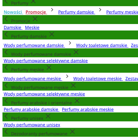
Perfumy
Nowości
Promocje
Perfumy damskie
Perfumy męsk
Promocje
Damskie
Męskie
Perfumy damskie
Wody perfumowane damskie
Wody toaletowe damskie
Zes
Wody perfumowane damskie
Wody perfumowane selektywne damskie
Perfumy męskie
Wody perfumowane męskie
Wody toaletowe męskie
Zesta
Wody perfumowane męskie
Wody perfumowane selektywne męskie
Perfumy arabskie i orientalne
Perfumy arabskie damskie
Perfumy arabskie męskie
Perfumy unisex
Wody perfumowane unisex
Dezodoranty perfumowane