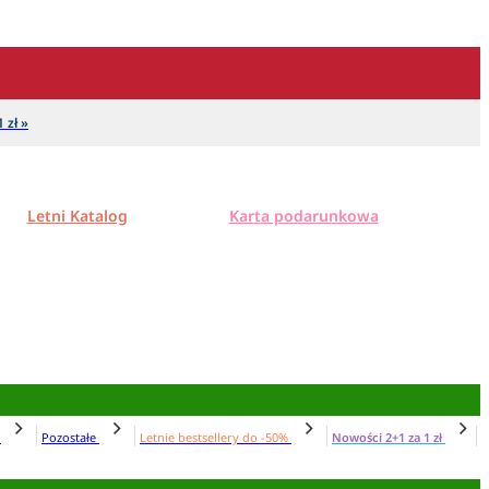
 zł »
Letni Katalog
Karta podarunkowa
N
Pozostałe
Letnie bestsellery do -50%
Nowości 2+1 za 1 zł