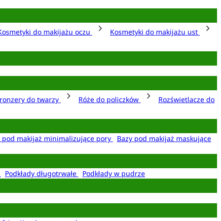
Kosmetyki do makijażu oczu
Kosmetyki do makijażu ust
ronzery do twarzy
Róże do policzków
Rozświetlacze do
 pod makijaż minimalizujące pory
Bazy pod makijaż maskujące
e
Podkłady długotrwałe
Podkłady w pudrze