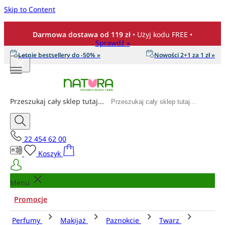
Skip to Content
Darmowa dostawa od 119 zł
• Użyj kodu FREE •
Sprawdź »
Letnie bestsellery do -50% »
Nowości 2+1 za 1 zł »
Przeszukaj cały sklep tutaj...
22 454 62 00
Koszyk
Menu
Promocje
Perfumy
Makijaż
Paznokcie
Twarz