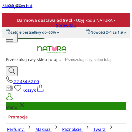
Skip to Content
30,99 zł
Ilość
Darmowa dostawa od 89 zł
• Użyj kodu NATURA •
Sprawdź »
Letnie bestsellery do -50% »
Nowości 2+1 za 1 zł »
Dodaj do koszyka
Przeszukaj cały sklep tutaj...
22 454 62 00
Koszyk
Menu
Promocje
Perfumy
Makijaż
Paznokcie
Twarz