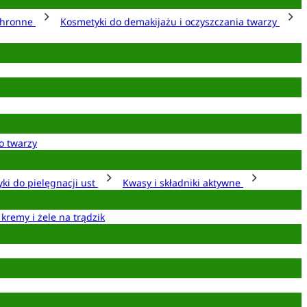
chronne
Kosmetyki do demakijażu i oczyszczania twarzy
o twarzy
ki do pielęgnacji ust
Kwasy i składniki aktywne
 kremy i żele na trądzik