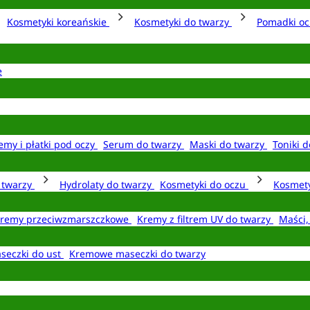
Kosmetyki koreańskie
Kosmetyki do twarzy
Pomadki o
e
emy i płatki pod oczy
Serum do twarzy
Maski do twarzy
Toniki d
o twarzy
Hydrolaty do twarzy
Kosmetyki do oczu
Kosmety
remy przeciwzmarszczkowe
Kremy z filtrem UV do twarzy
Maści,
seczki do ust
Kremowe maseczki do twarzy