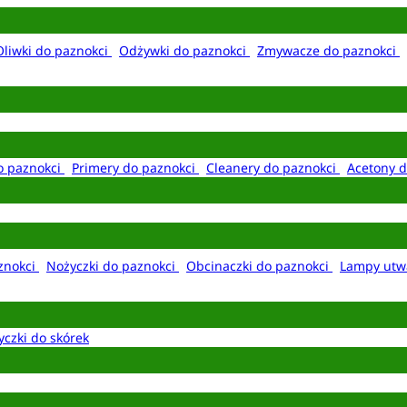
Oliwki do paznokci
Odżywki do paznokci
Zmywacze do paznokci
o paznokci
Primery do paznokci
Cleanery do paznokci
Acetony d
aznokci
Nożyczki do paznokci
Obcinaczki do paznokci
Lampy utw
yczki do skórek