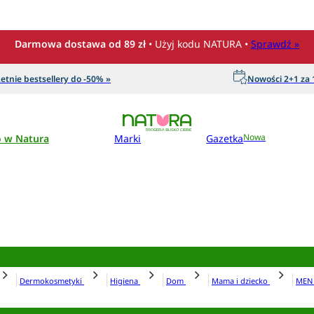
Darmowa dostawa od 89 zł
• Użyj kodu NATURA •
Sprawdź »
etnie bestsellery do -50% »
Nowości 2+1 za 1
o w Natura
Marki
Gazetka
Nowa
Dermokosmetyki
Higiena
Dom
Mama i dziecko
ME