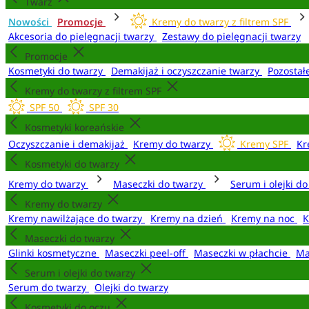
Twarz
Nowości
Promocje
Kremy do twarzy z filtrem SPF
Akcesoria do pielęgnacji twarzy
Zestawy do pielęgnacji twarzy
Promocje
Kosmetyki do twarzy
Demakijaż i oczyszczanie twarzy
Pozostał
Kremy do twarzy z filtrem SPF
SPF 50
SPF 30
Kosmetyki koreańskie
Oczyszczanie i demakijaż
Kremy do twarzy
Kremy SPF
Kr
Kosmetyki do twarzy
Kremy do twarzy
Maseczki do twarzy
Serum i olejki d
Kremy do twarzy
Kremy nawilżające do twarzy
Kremy na dzień
Kremy na noc
K
Maseczki do twarzy
Glinki kosmetyczne
Maseczki peel-off
Maseczki w płachcie
Ma
Serum i olejki do twarzy
Serum do twarzy
Olejki do twarzy
Kosmetyki do oczu