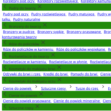
Korektory pod oczy
Korektory rozświetlające
Korektory kamufl
Pudry do twarzy
Pudry pod oczy
Pudry rozświetlające
Pudry matujące
Pudry w
talku
Pudry naturalne
Bronzery do twarzy
Bronzery w pudrze
Bronzery sypkie
Bronzery prasowane
Bro
konturowania twarzy
Róże do policzków
Róże do policzków w kamieniu
Róże do policzków wypiekane
R
Rozświetlacze do twarzy
Rozświetlacze w kamieniu
Rozświetlacze w płynie
Rozświetlacz
Kosmetyki do makijażu brwi
Odżywki do brwi i rzęs
Kredki do brwi
Pomady do brwi
Cieni
Kosmetyki do makijażu oczu
Cienie do powiek
Sztuczne rzęsy
Tusze do rzęs
E
Cienie do powiek
Cienie do powiek prasowane
Cienie do powiek mineralne
Cien
Sztuczne rzęsy