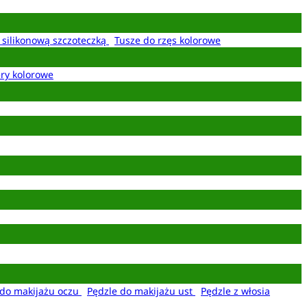
z silikonową szczoteczką
Tusze do rzęs kolorowe
ery kolorowe
 do makijażu oczu
Pędzle do makijażu ust
Pędzle z włosia