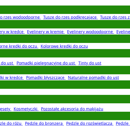
do rzęs wodoodporne
Tusze do rzęs podkręcające
Tusze do rzęs 
ery w kredce
Eyelinery w kremie
Eyelinery wodoodporne
Eyelin
rne kredki do oczu
Kolorowe kredki do oczu
 do ust
Pomadki pielęgnacyjne do ust
Tinty do ust
ki w kredce
Pomadki błyszczące
Naturalne pomadki do ust
ęsety
Kosmetyczki
Pozostałe akcesoria do makijażu
zle do różu
Pędzle do bronzera
Pędzle do rozświetlacza
Pędzle