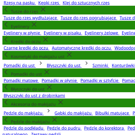
Rzęsy na pasku
Kępki rzęs
Klej do sztucznych rzęs
Tusze do rzęs
Tusze do rzęs wydłużające
Tusze do rzęs pogrubiające
Tusze 
Eyelinery
Eyelinery w płynie
Eyelinery w pisaku
Eyelinery żelowe
Eyelin
Kredki do oczu
Czarne kredki do oczu
Automatyczne kredki do oczu
Wodoodpo
Kosmetyki do makijażu ust
Pomadki do ust
Błyszczyki do ust
Szminki
Konturówki
Pomadki do ust
Pomadki matowe
Pomadki w płynie
Pomadki w sztyfcie
Pomad
Błyszczyki do ust
Błyszczyki do ust z drobinkami
Akcesoria do makijażu
Pędzle do makijażu
Gąbki do makijażu
Bibułki matujące
P
Pędzle do makijażu
Pędzle do podkładu
Pędzle do pudru
Pędzle do korektora
Pęd
naturalnego
Zestawy pędzli