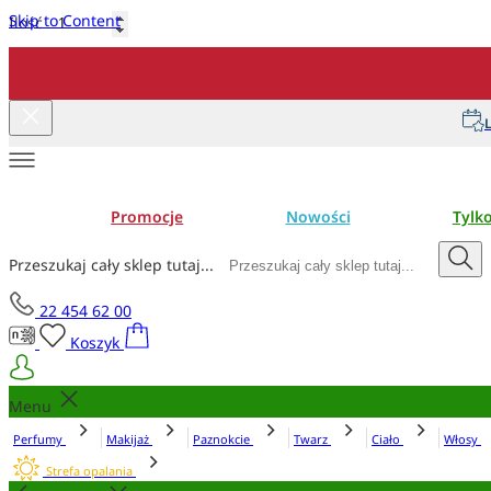
Skip to Content
Ilość
Dodaj do koszyka
L
Promocje
Nowości
Tylk
Przeszukaj cały sklep tutaj...
22 454 62 00
Koszyk
Menu
Perfumy
Makijaż
Paznokcie
Twarz
Ciało
Włosy
Strefa opalania