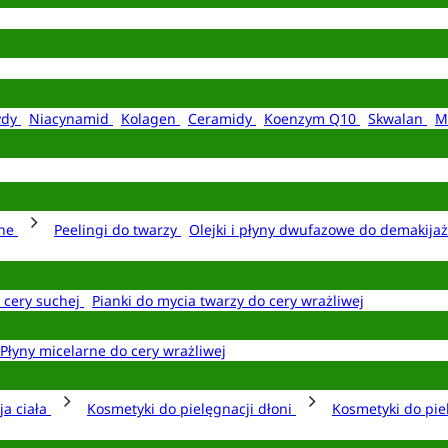
ydy
Niacynamid
Kolagen
Ceramidy
Koenzym Q10
Skwalan
M
rne
Peelingi do twarzy
Olejki i płyny dwufazowe do demakija
o cery suchej
Pianki do mycia twarzy do cery wrażliwej
Płyny micelarne do cery wrażliwej
ja ciała
Kosmetyki do pielęgnacji dłoni
Kosmetyki do pie