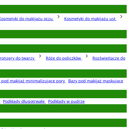
Kosmetyki do makijażu oczu
Kosmetyki do makijażu ust
ronzery do twarzy
Róże do policzków
Rozświetlacze do
 pod makijaż minimalizujące pory
Bazy pod makijaż maskujące
e
Podkłady długotrwałe
Podkłady w pudrze