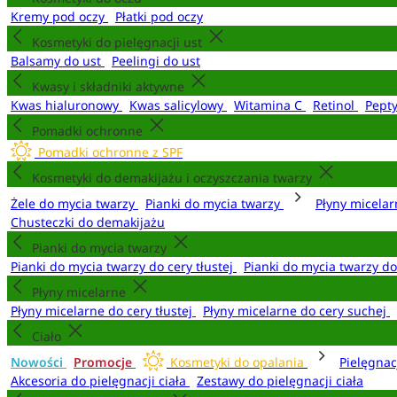
Kremy pod oczy
Płatki pod oczy
Kosmetyki do pielęgnacji ust
Balsamy do ust
Peelingi do ust
Kwasy i składniki aktywne
Kwas hialuronowy
Kwas salicylowy
Witamina C
Retinol
Pept
Pomadki ochronne
Pomadki ochronne z SPF
Kosmetyki do demakijażu i oczyszczania twarzy
Żele do mycia twarzy
Pianki do mycia twarzy
Płyny micela
Chusteczki do demakijażu
Pianki do mycia twarzy
Pianki do mycia twarzy do cery tłustej
Pianki do mycia twarzy d
Płyny micelarne
Płyny micelarne do cery tłustej
Płyny micelarne do cery suchej
Ciało
Nowości
Promocje
Kosmetyki do opalania
Pielęgnac
Akcesoria do pielęgnacji ciała
Zestawy do pielęgnacji ciała