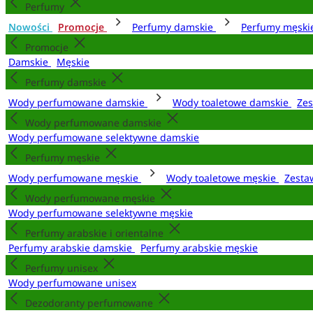
Perfumy
Nowości
Promocje
Perfumy damskie
Perfumy męsk
Promocje
Damskie
Męskie
Perfumy damskie
Wody perfumowane damskie
Wody toaletowe damskie
Zes
Wody perfumowane damskie
Wody perfumowane selektywne damskie
Perfumy męskie
Wody perfumowane męskie
Wody toaletowe męskie
Zesta
Wody perfumowane męskie
Wody perfumowane selektywne męskie
Perfumy arabskie i orientalne
Perfumy arabskie damskie
Perfumy arabskie męskie
Perfumy unisex
Wody perfumowane unisex
Dezodoranty perfumowane