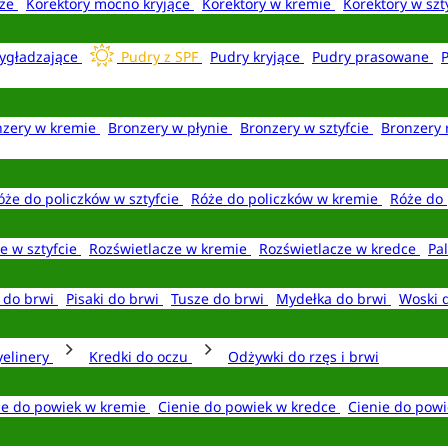
aże
Korektory mocno kryjące
Korektory w kremie
Korektory w szt
ygładzające
Pudry z SPF
Pudry kryjące
Pudry prasowane
nzery w kremie
Bronzery w płynie
Bronzery w sztyfcie
Bronzery 
óże do policzków w sztyfcie
Róże do policzków w kremie
Róże do 
e w sztyfcie
Rozświetlacze w kremie
Rozświetlacze w kredce
Pal
e do brwi
Pisaki do brwi
Tusze do brwi
Mydełka do brwi
Woski 
yelinery
Kredki do oczu
Odżywki do rzęs i brwi
ie do powiek w kremie
Cienie do powiek w kredce
Cienie do powi