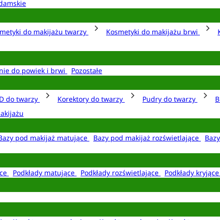
damskie
metyki do makijażu twarzy
Kosmetyki do makijażu brwi
nie do powiek i brwi
Pozostałe
D do twarzy
Korektory do twarzy
Pudry do twarzy
B
akijażu
Bazy pod makijaż matujące
Bazy pod makijaż rozświetlające
Bazy
ące
Podkłady matujące
Podkłady rozświetlające
Podkłady kryjąc