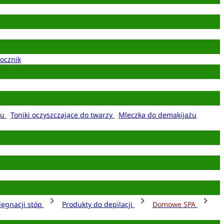
ocznik
żu
Toniki oczyszczające do twarzy
Mleczka do demakijażu
lęgnacji stóp
Produkty do depilacji
Domowe SPA