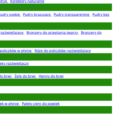
yfcie
Korektory naturalne
Pudry sypkie
Pudry brązujące
Pudry transparentne
Pudry bez
rozświetlające
Bronzery do ocieplania twarzy
Bronzery do
policzków w płynie
Róże do policzków rozświetlające
ety rozświetlaczy
do brwi
Żele do brwi
Henny do brwi
ek w płynie
Palety cieni do powiek