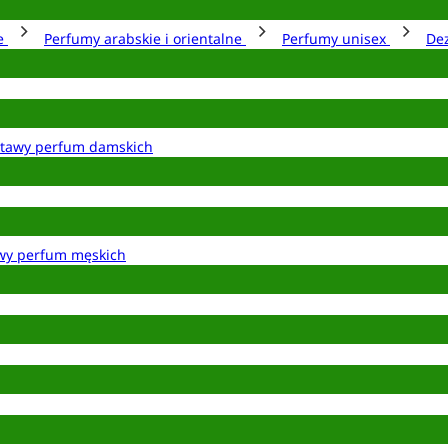
ie
Perfumy arabskie i orientalne
Perfumy unisex
De
tawy perfum damskich
wy perfum męskich