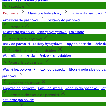
Paznokcie
Promocje
Manicure hybrydowy
Lakiery do paznokci
Akcesoria do paznokci
Zestawy do paznokci
Promocje
Lakiery do paznokci
Lakiery hybrydowe
Pozostałe
Manicure hybrydowy
Bazy do paznokci
Lakiery hybrydowe
Topy do paznokci
Żele d
Pędzle i aplikatory do zdobień
Wzorniki do paznokci
Pędzelki do zdobień
Akcesoria do paznokci
Waciki bezpyłowe
Pilniczki do paznokci
Bloczki polerskie do p
paznokci
Akcesoria do skórek
Kopytka do paznokci
Cążki do skórek
Radełka do paznokci
Pat
Pozostałe akcesoria do paznokci
Sztuczne paznokcie