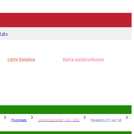
 zł »
Letni Katalog
Karta podarunkowa
N
Pozostałe
Letnie bestsellery do -50%
Nowości 2+1 za 1 zł