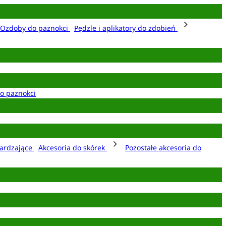
Ozdoby do paznokci
Pędzle i aplikatory do zdobień
o paznokci
ardzające
Akcesoria do skórek
Pozostałe akcesoria do