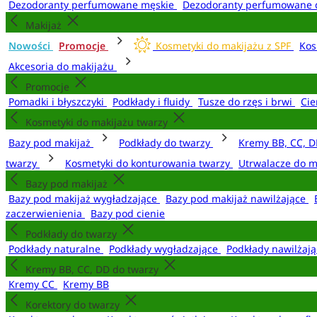
Dezodoranty perfumowane męskie
Dezodoranty perfumowane 
Makijaż
Nowości
Promocje
Kosmetyki do makijażu z SPF
Kos
Akcesoria do makijażu
Promocje
Pomadki i błyszczyki
Podkłady i fluidy
Tusze do rzęs i brwi
Cie
Kosmetyki do makijażu twarzy
Bazy pod makijaż
Podkłady do twarzy
Kremy BB, CC, D
twarzy
Kosmetyki do konturowania twarzy
Utrwalacze do m
Bazy pod makijaż
Bazy pod makijaż wygładzające
Bazy pod makijaż nawilżające
zaczerwienienia
Bazy pod cienie
Podkłady do twarzy
Podkłady naturalne
Podkłady wygładzające
Podkłady nawilżaj
Kremy BB, CC, DD do twarzy
Kremy CC
Kremy BB
Korektory do twarzy