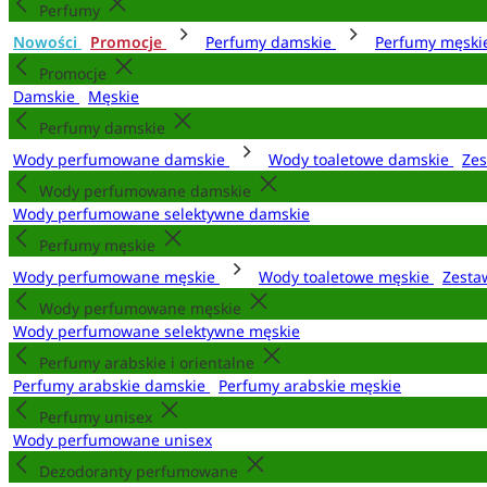
Perfumy
Nowości
Promocje
Perfumy damskie
Perfumy męsk
Promocje
Damskie
Męskie
Perfumy damskie
Wody perfumowane damskie
Wody toaletowe damskie
Zes
Wody perfumowane damskie
Wody perfumowane selektywne damskie
Perfumy męskie
Wody perfumowane męskie
Wody toaletowe męskie
Zesta
Wody perfumowane męskie
Wody perfumowane selektywne męskie
Perfumy arabskie i orientalne
Perfumy arabskie damskie
Perfumy arabskie męskie
Perfumy unisex
Wody perfumowane unisex
Dezodoranty perfumowane