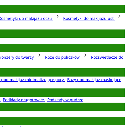
Kosmetyki do makijażu oczu
Kosmetyki do makijażu ust
ronzery do twarzy
Róże do policzków
Rozświetlacze do
 pod makijaż minimalizujące pory
Bazy pod makijaż maskujące
e
Podkłady długotrwałe
Podkłady w pudrze