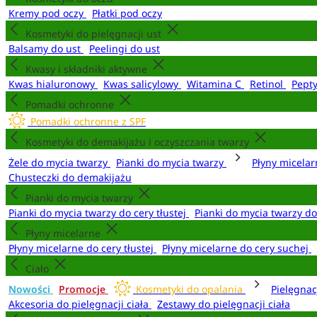
Kremy pod oczy
Płatki pod oczy
Kosmetyki do pielęgnacji ust
Balsamy do ust
Peelingi do ust
Kwasy i składniki aktywne
Kwas hialuronowy
Kwas salicylowy
Witamina C
Retinol
Pept
Pomadki ochronne
Pomadki ochronne z SPF
Kosmetyki do demakijażu i oczyszczania twarzy
Żele do mycia twarzy
Pianki do mycia twarzy
Płyny micela
Chusteczki do demakijażu
Pianki do mycia twarzy
Pianki do mycia twarzy do cery tłustej
Pianki do mycia twarzy d
Płyny micelarne
Płyny micelarne do cery tłustej
Płyny micelarne do cery suchej
Ciało
Nowości
Promocje
Kosmetyki do opalania
Pielęgnac
Akcesoria do pielęgnacji ciała
Zestawy do pielęgnacji ciała