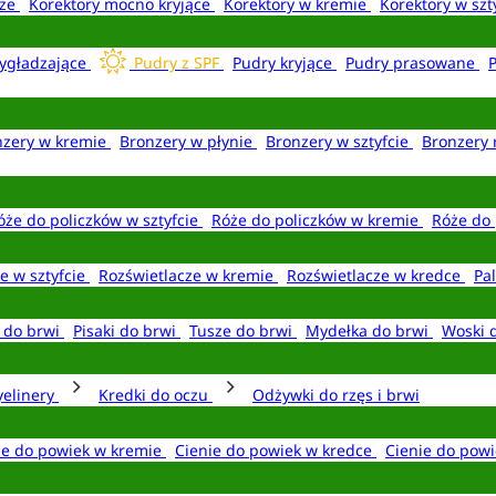
aże
Korektory mocno kryjące
Korektory w kremie
Korektory w szt
ygładzające
Pudry z SPF
Pudry kryjące
Pudry prasowane
nzery w kremie
Bronzery w płynie
Bronzery w sztyfcie
Bronzery 
óże do policzków w sztyfcie
Róże do policzków w kremie
Róże do 
e w sztyfcie
Rozświetlacze w kremie
Rozświetlacze w kredce
Pal
e do brwi
Pisaki do brwi
Tusze do brwi
Mydełka do brwi
Woski 
yelinery
Kredki do oczu
Odżywki do rzęs i brwi
ie do powiek w kremie
Cienie do powiek w kredce
Cienie do powi