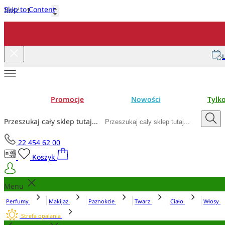
Skip to Content
Ilość
Dodaj do koszyka
L
Promocje
Nowości
Tylk
Przeszukaj cały sklep tutaj...
22 454 62 00
Koszyk
Menu
Perfumy
Makijaż
Paznokcie
Twarz
Ciało
Włosy
Strefa opalania