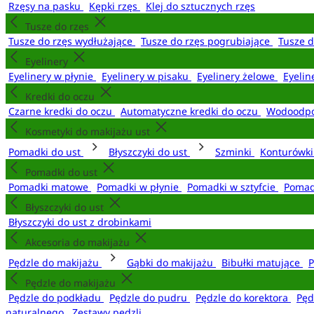
Rzęsy na pasku
Kępki rzęs
Klej do sztucznych rzęs
Tusze do rzęs
Tusze do rzęs wydłużające
Tusze do rzęs pogrubiające
Tusze 
Eyelinery
Eyelinery w płynie
Eyelinery w pisaku
Eyelinery żelowe
Eyelin
Kredki do oczu
Czarne kredki do oczu
Automatyczne kredki do oczu
Wodoodpo
Kosmetyki do makijażu ust
Pomadki do ust
Błyszczyki do ust
Szminki
Konturówki
Pomadki do ust
Pomadki matowe
Pomadki w płynie
Pomadki w sztyfcie
Pomad
Błyszczyki do ust
Błyszczyki do ust z drobinkami
Akcesoria do makijażu
Pędzle do makijażu
Gąbki do makijażu
Bibułki matujące
P
Pędzle do makijażu
Pędzle do podkładu
Pędzle do pudru
Pędzle do korektora
Pęd
naturalnego
Zestawy pędzli