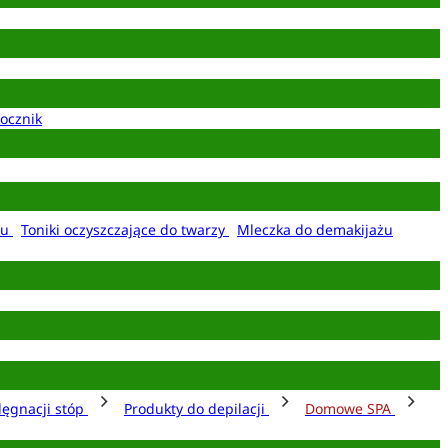
ocznik
żu
Toniki oczyszczające do twarzy
Mleczka do demakijażu
lęgnacji stóp
Produkty do depilacji
Domowe SPA