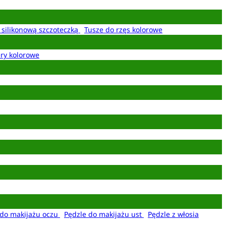
z silikonową szczoteczką
Tusze do rzęs kolorowe
ery kolorowe
 do makijażu oczu
Pędzle do makijażu ust
Pędzle z włosia