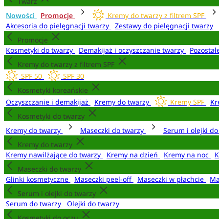
Twarz
Nowości
Promocje
Kremy do twarzy z filtrem SPF
Akcesoria do pielęgnacji twarzy
Zestawy do pielęgnacji twarzy
Promocje
Kosmetyki do twarzy
Demakijaż i oczyszczanie twarzy
Pozostał
Kremy do twarzy z filtrem SPF
SPF 50
SPF 30
Kosmetyki koreańskie
Oczyszczanie i demakijaż
Kremy do twarzy
Kremy SPF
Kr
Kosmetyki do twarzy
Kremy do twarzy
Maseczki do twarzy
Serum i olejki d
Kremy do twarzy
Kremy nawilżające do twarzy
Kremy na dzień
Kremy na noc
K
Maseczki do twarzy
Glinki kosmetyczne
Maseczki peel-off
Maseczki w płachcie
Ma
Serum i olejki do twarzy
Serum do twarzy
Olejki do twarzy
Kosmetyki do oczu