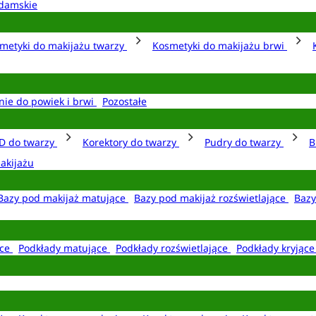
damskie
metyki do makijażu twarzy
Kosmetyki do makijażu brwi
nie do powiek i brwi
Pozostałe
D do twarzy
Korektory do twarzy
Pudry do twarzy
B
akijażu
Bazy pod makijaż matujące
Bazy pod makijaż rozświetlające
Bazy
ące
Podkłady matujące
Podkłady rozświetlające
Podkłady kryjąc