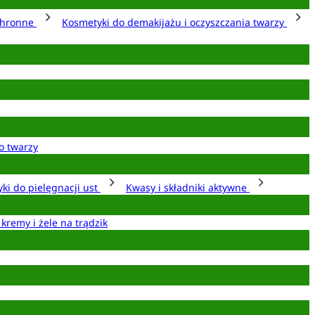
chronne
Kosmetyki do demakijażu i oczyszczania twarzy
o twarzy
ki do pielęgnacji ust
Kwasy i składniki aktywne
 kremy i żele na trądzik