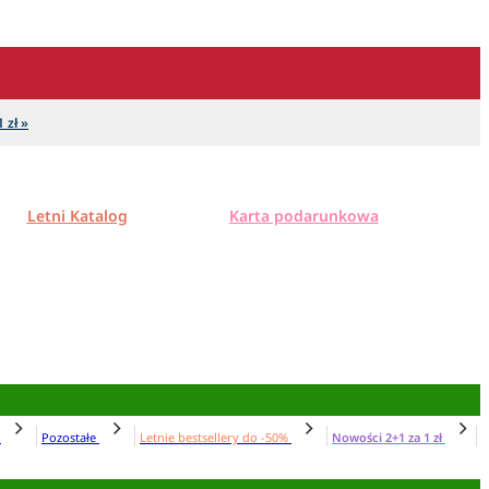
 zł »
Letni Katalog
Karta podarunkowa
N
Pozostałe
Letnie bestsellery do -50%
Nowości 2+1 za 1 zł