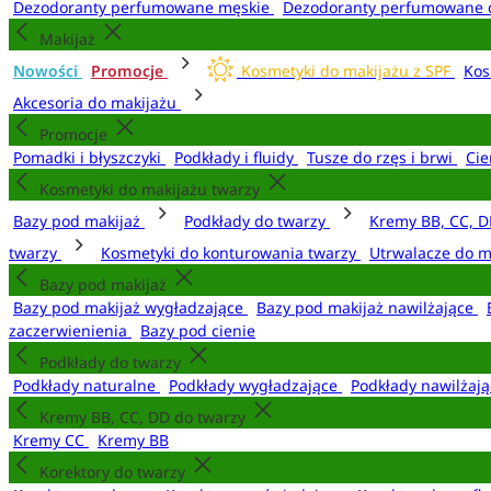
Dezodoranty perfumowane męskie
Dezodoranty perfumowane 
Makijaż
Nowości
Promocje
Kosmetyki do makijażu z SPF
Kos
Akcesoria do makijażu
Promocje
Pomadki i błyszczyki
Podkłady i fluidy
Tusze do rzęs i brwi
Cie
Kosmetyki do makijażu twarzy
Bazy pod makijaż
Podkłady do twarzy
Kremy BB, CC, D
twarzy
Kosmetyki do konturowania twarzy
Utrwalacze do m
Bazy pod makijaż
Bazy pod makijaż wygładzające
Bazy pod makijaż nawilżające
zaczerwienienia
Bazy pod cienie
Podkłady do twarzy
Podkłady naturalne
Podkłady wygładzające
Podkłady nawilżaj
Kremy BB, CC, DD do twarzy
Kremy CC
Kremy BB
Korektory do twarzy