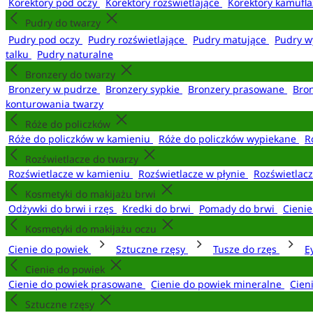
Korektory pod oczy
Korektory rozświetlające
Korektory kamufl
Pudry do twarzy
Pudry pod oczy
Pudry rozświetlające
Pudry matujące
Pudry w
talku
Pudry naturalne
Bronzery do twarzy
Bronzery w pudrze
Bronzery sypkie
Bronzery prasowane
Bro
konturowania twarzy
Róże do policzków
Róże do policzków w kamieniu
Róże do policzków wypiekane
R
Rozświetlacze do twarzy
Rozświetlacze w kamieniu
Rozświetlacze w płynie
Rozświetlacz
Kosmetyki do makijażu brwi
Odżywki do brwi i rzęs
Kredki do brwi
Pomady do brwi
Cieni
Kosmetyki do makijażu oczu
Cienie do powiek
Sztuczne rzęsy
Tusze do rzęs
E
Cienie do powiek
Cienie do powiek prasowane
Cienie do powiek mineralne
Cien
Sztuczne rzęsy