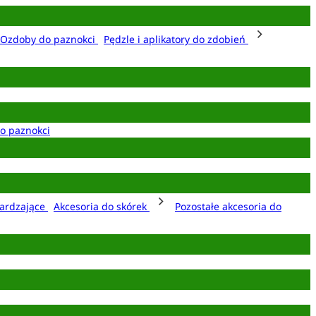
Ozdoby do paznokci
Pędzle i aplikatory do zdobień
o paznokci
ardzające
Akcesoria do skórek
Pozostałe akcesoria do