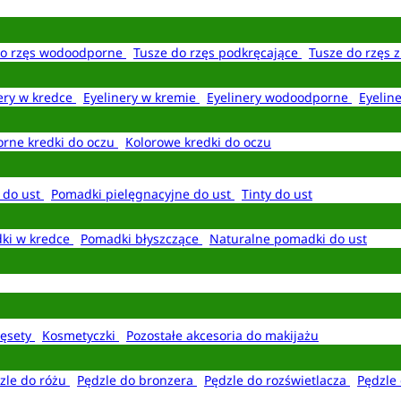
do rzęs wodoodporne
Tusze do rzęs podkręcające
Tusze do rzęs 
ery w kredce
Eyelinery w kremie
Eyelinery wodoodporne
Eyelin
rne kredki do oczu
Kolorowe kredki do oczu
 do ust
Pomadki pielęgnacyjne do ust
Tinty do ust
ki w kredce
Pomadki błyszczące
Naturalne pomadki do ust
ęsety
Kosmetyczki
Pozostałe akcesoria do makijażu
zle do różu
Pędzle do bronzera
Pędzle do rozświetlacza
Pędzle