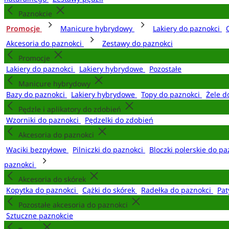
Paznokcie
Promocje
Manicure hybrydowy
Lakiery do paznokci
Akcesoria do paznokci
Zestawy do paznokci
Promocje
Lakiery do paznokci
Lakiery hybrydowe
Pozostałe
Manicure hybrydowy
Bazy do paznokci
Lakiery hybrydowe
Topy do paznokci
Żele d
Pędzle i aplikatory do zdobień
Wzorniki do paznokci
Pędzelki do zdobień
Akcesoria do paznokci
Waciki bezpyłowe
Pilniczki do paznokci
Bloczki polerskie do p
paznokci
Akcesoria do skórek
Kopytka do paznokci
Cążki do skórek
Radełka do paznokci
Pat
Pozostałe akcesoria do paznokci
Sztuczne paznokcie