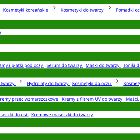
Kosmetyki koreańskie
Kosmetyki do twarzy
Pomadki o
e
emy i płatki pod oczy
Serum do twarzy
Maski do twarzy
Toniki d
o twarzy
Hydrolaty do twarzy
Kosmetyki do oczu
Kosmety
remy przeciwzmarszczkowe
Kremy z filtrem UV do twarzy
Maści,
seczki do ust
Kremowe maseczki do twarzy