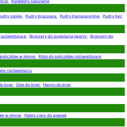
yfcie
Korektory naturalne
Pudry sypkie
Pudry brązujące
Pudry transparentne
Pudry bez
rozświetlające
Bronzery do ocieplania twarzy
Bronzery do
policzków w płynie
Róże do policzków rozświetlające
ety rozświetlaczy
do brwi
Żele do brwi
Henny do brwi
ek w płynie
Palety cieni do powiek