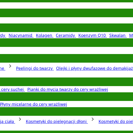
ydy
Niacynamid
Kolagen
Ceramidy
Koenzym Q10
Skwalan
M
rne
Peelingi do twarzy
Olejki i płyny dwufazowe do demakija
o cery suchej
Pianki do mycia twarzy do cery wrażliwej
Płyny micelarne do cery wrażliwej
ja ciała
Kosmetyki do pielęgnacji dłoni
Kosmetyki do pie