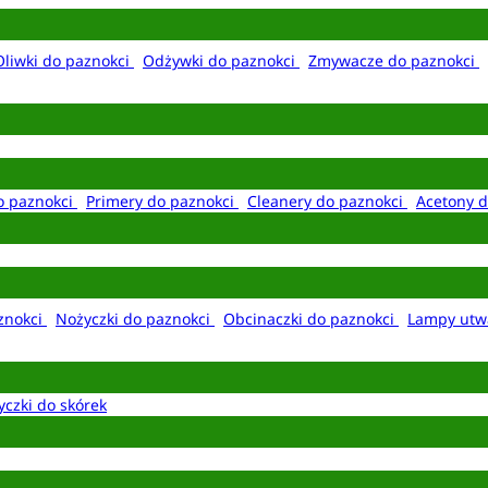
Oliwki do paznokci
Odżywki do paznokci
Zmywacze do paznokci
o paznokci
Primery do paznokci
Cleanery do paznokci
Acetony d
aznokci
Nożyczki do paznokci
Obcinaczki do paznokci
Lampy utw
yczki do skórek