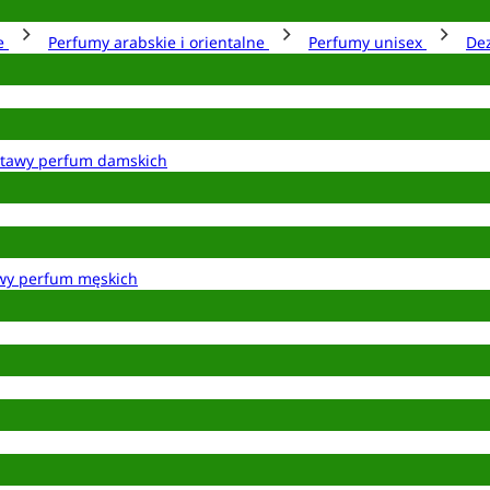
ie
Perfumy arabskie i orientalne
Perfumy unisex
De
tawy perfum damskich
wy perfum męskich