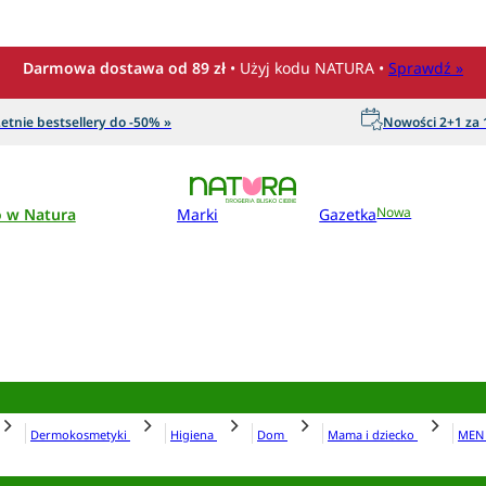
Darmowa dostawa od 89 zł
• Użyj kodu NATURA •
Sprawdź »
etnie bestsellery do -50% »
Nowości 2+1 za 1
o w Natura
Marki
Gazetka
Nowa
Dermokosmetyki
Higiena
Dom
Mama i dziecko
ME