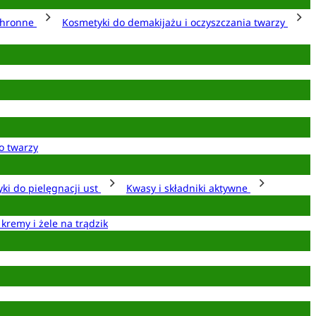
chronne
Kosmetyki do demakijażu i oczyszczania twarzy
o twarzy
ki do pielęgnacji ust
Kwasy i składniki aktywne
 kremy i żele na trądzik