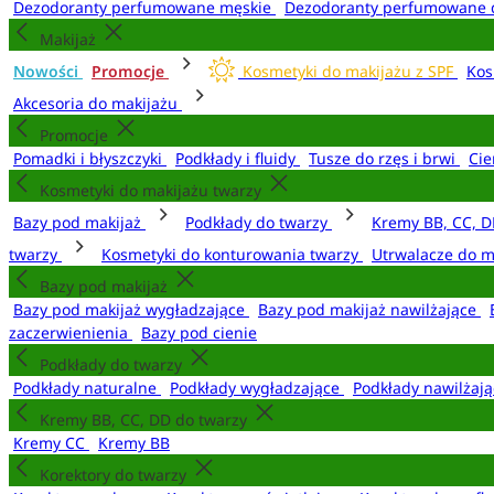
Dezodoranty perfumowane męskie
Dezodoranty perfumowane 
Makijaż
Nowości
Promocje
Kosmetyki do makijażu z SPF
Kos
Akcesoria do makijażu
Promocje
Pomadki i błyszczyki
Podkłady i fluidy
Tusze do rzęs i brwi
Cie
Kosmetyki do makijażu twarzy
Bazy pod makijaż
Podkłady do twarzy
Kremy BB, CC, D
twarzy
Kosmetyki do konturowania twarzy
Utrwalacze do m
Bazy pod makijaż
Bazy pod makijaż wygładzające
Bazy pod makijaż nawilżające
zaczerwienienia
Bazy pod cienie
Podkłady do twarzy
Podkłady naturalne
Podkłady wygładzające
Podkłady nawilżaj
Kremy BB, CC, DD do twarzy
Kremy CC
Kremy BB
Korektory do twarzy