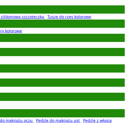
z silikonową szczoteczką
Tusze do rzęs kolorowe
ery kolorowe
 do makijażu oczu
Pędzle do makijażu ust
Pędzle z włosia