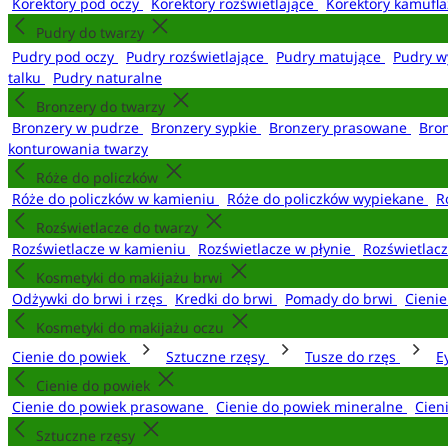
Korektory pod oczy
Korektory rozświetlające
Korektory kamufl
Pudry do twarzy
Pudry pod oczy
Pudry rozświetlające
Pudry matujące
Pudry w
talku
Pudry naturalne
Bronzery do twarzy
Bronzery w pudrze
Bronzery sypkie
Bronzery prasowane
Bro
konturowania twarzy
Róże do policzków
Róże do policzków w kamieniu
Róże do policzków wypiekane
R
Rozświetlacze do twarzy
Rozświetlacze w kamieniu
Rozświetlacze w płynie
Rozświetlacz
Kosmetyki do makijażu brwi
Odżywki do brwi i rzęs
Kredki do brwi
Pomady do brwi
Cieni
Kosmetyki do makijażu oczu
Cienie do powiek
Sztuczne rzęsy
Tusze do rzęs
E
Cienie do powiek
Cienie do powiek prasowane
Cienie do powiek mineralne
Cien
Sztuczne rzęsy