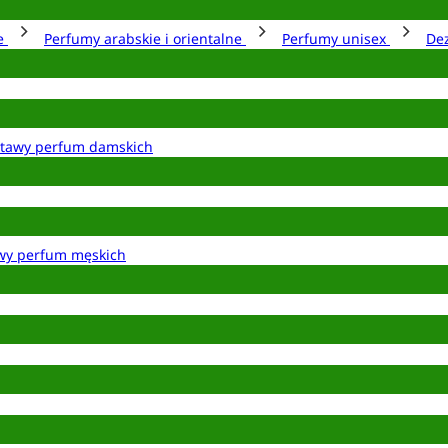
ie
Perfumy arabskie i orientalne
Perfumy unisex
De
tawy perfum damskich
wy perfum męskich