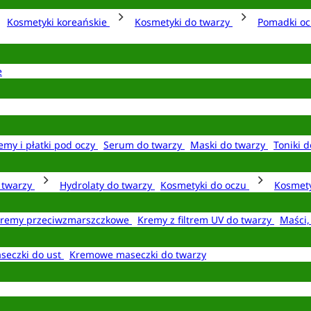
Kosmetyki koreańskie
Kosmetyki do twarzy
Pomadki o
e
emy i płatki pod oczy
Serum do twarzy
Maski do twarzy
Toniki d
o twarzy
Hydrolaty do twarzy
Kosmetyki do oczu
Kosmety
remy przeciwzmarszczkowe
Kremy z filtrem UV do twarzy
Maści,
seczki do ust
Kremowe maseczki do twarzy