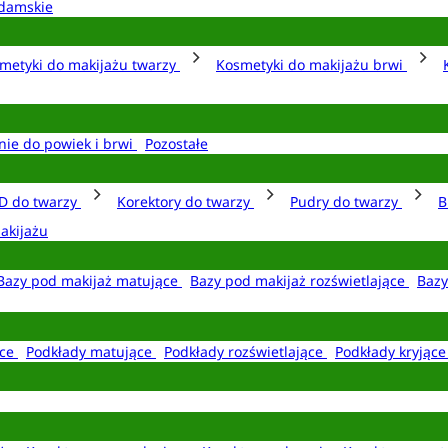
damskie
metyki do makijażu twarzy
Kosmetyki do makijażu brwi
nie do powiek i brwi
Pozostałe
D do twarzy
Korektory do twarzy
Pudry do twarzy
B
akijażu
Bazy pod makijaż matujące
Bazy pod makijaż rozświetlające
Bazy
ące
Podkłady matujące
Podkłady rozświetlające
Podkłady kryjąc