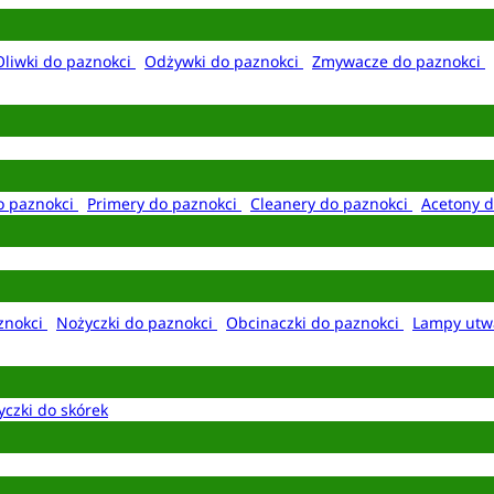
Oliwki do paznokci
Odżywki do paznokci
Zmywacze do paznokci
o paznokci
Primery do paznokci
Cleanery do paznokci
Acetony d
aznokci
Nożyczki do paznokci
Obcinaczki do paznokci
Lampy utw
yczki do skórek