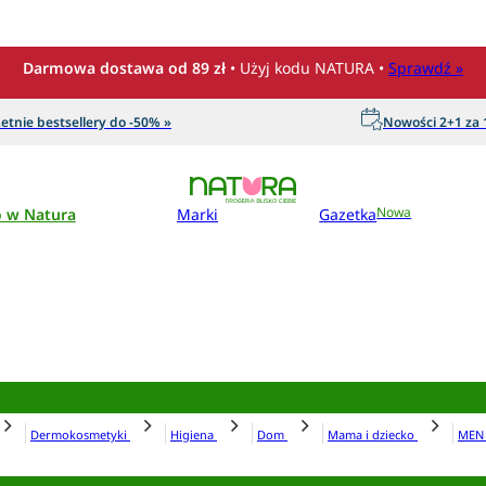
Darmowa dostawa od 89 zł
• Użyj kodu NATURA •
Sprawdź »
etnie bestsellery do -50% »
Nowości 2+1 za 1
o w Natura
Marki
Gazetka
Nowa
Dermokosmetyki
Higiena
Dom
Mama i dziecko
ME