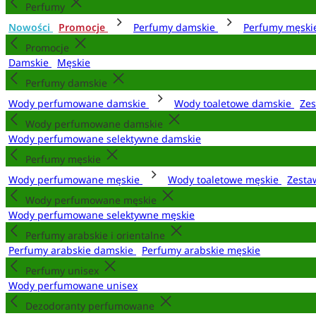
Perfumy
Nowości
Promocje
Perfumy damskie
Perfumy męsk
Promocje
Damskie
Męskie
Perfumy damskie
Wody perfumowane damskie
Wody toaletowe damskie
Zes
Wody perfumowane damskie
Wody perfumowane selektywne damskie
Perfumy męskie
Wody perfumowane męskie
Wody toaletowe męskie
Zesta
Wody perfumowane męskie
Wody perfumowane selektywne męskie
Perfumy arabskie i orientalne
Perfumy arabskie damskie
Perfumy arabskie męskie
Perfumy unisex
Wody perfumowane unisex
Dezodoranty perfumowane