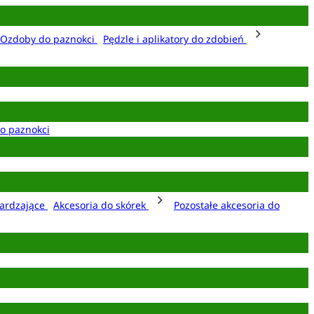
Ozdoby do paznokci
Pędzle i aplikatory do zdobień
o paznokci
ardzające
Akcesoria do skórek
Pozostałe akcesoria do