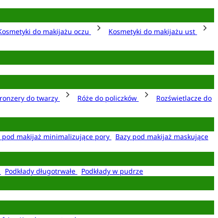
Kosmetyki do makijażu oczu
Kosmetyki do makijażu ust
ronzery do twarzy
Róże do policzków
Rozświetlacze do
 pod makijaż minimalizujące pory
Bazy pod makijaż maskujące
e
Podkłady długotrwałe
Podkłady w pudrze