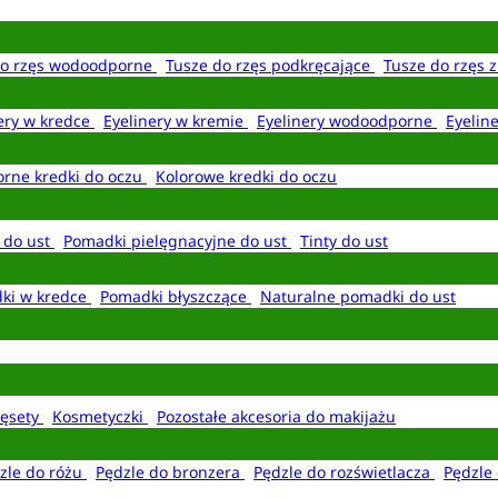
do rzęs wodoodporne
Tusze do rzęs podkręcające
Tusze do rzęs 
ery w kredce
Eyelinery w kremie
Eyelinery wodoodporne
Eyelin
rne kredki do oczu
Kolorowe kredki do oczu
 do ust
Pomadki pielęgnacyjne do ust
Tinty do ust
ki w kredce
Pomadki błyszczące
Naturalne pomadki do ust
ęsety
Kosmetyczki
Pozostałe akcesoria do makijażu
zle do różu
Pędzle do bronzera
Pędzle do rozświetlacza
Pędzle