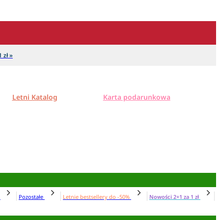
 zł »
Letni Katalog
Karta podarunkowa
N
Pozostałe
Letnie bestsellery do -50%
Nowości 2+1 za 1 zł