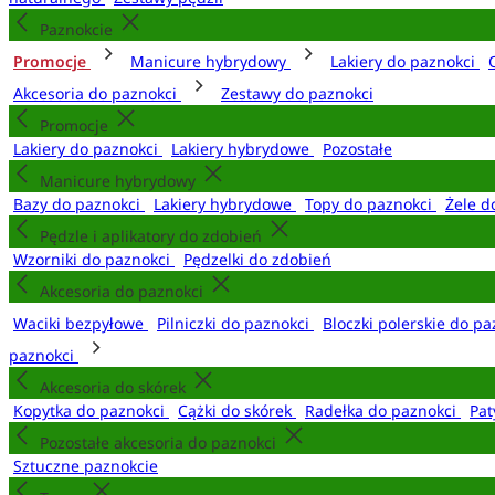
Paznokcie
Promocje
Manicure hybrydowy
Lakiery do paznokci
Akcesoria do paznokci
Zestawy do paznokci
Promocje
Lakiery do paznokci
Lakiery hybrydowe
Pozostałe
Manicure hybrydowy
Bazy do paznokci
Lakiery hybrydowe
Topy do paznokci
Żele d
Pędzle i aplikatory do zdobień
Wzorniki do paznokci
Pędzelki do zdobień
Akcesoria do paznokci
Waciki bezpyłowe
Pilniczki do paznokci
Bloczki polerskie do p
paznokci
Akcesoria do skórek
Kopytka do paznokci
Cążki do skórek
Radełka do paznokci
Pat
Pozostałe akcesoria do paznokci
Sztuczne paznokcie