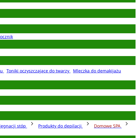
ocznik
żu
Toniki oczyszczające do twarzy
Mleczka do demakijażu
lęgnacji stóp
Produkty do depilacji
Domowe SPA