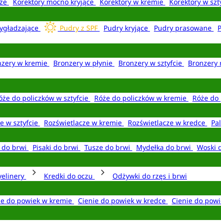
aże
Korektory mocno kryjące
Korektory w kremie
Korektory w szt
ygładzające
Pudry z SPF
Pudry kryjące
Pudry prasowane
nzery w kremie
Bronzery w płynie
Bronzery w sztyfcie
Bronzery 
óże do policzków w sztyfcie
Róże do policzków w kremie
Róże do 
e w sztyfcie
Rozświetlacze w kremie
Rozświetlacze w kredce
Pal
e do brwi
Pisaki do brwi
Tusze do brwi
Mydełka do brwi
Woski 
yelinery
Kredki do oczu
Odżywki do rzęs i brwi
ie do powiek w kremie
Cienie do powiek w kredce
Cienie do powi