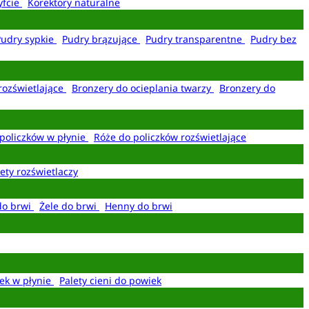
yfcie
Korektory naturalne
Pudry sypkie
Pudry brązujące
Pudry transparentne
Pudry bez
rozświetlające
Bronzery do ocieplania twarzy
Bronzery do
policzków w płynie
Róże do policzków rozświetlające
ety rozświetlaczy
do brwi
Żele do brwi
Henny do brwi
ek w płynie
Palety cieni do powiek