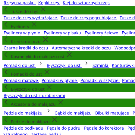
Rzęsy na pasku
Kępki rzęs
Klej do sztucznych rzęs
Tusze do rzęs
Tusze do rzęs wydłużające
Tusze do rzęs pogrubiające
Tusze 
Eyelinery
Eyelinery w płynie
Eyelinery w pisaku
Eyelinery żelowe
Eyelin
Kredki do oczu
Czarne kredki do oczu
Automatyczne kredki do oczu
Wodoodpo
Kosmetyki do makijażu ust
Pomadki do ust
Błyszczyki do ust
Szminki
Konturówki
Pomadki do ust
Pomadki matowe
Pomadki w płynie
Pomadki w sztyfcie
Pomad
Błyszczyki do ust
Błyszczyki do ust z drobinkami
Akcesoria do makijażu
Pędzle do makijażu
Gąbki do makijażu
Bibułki matujące
P
Pędzle do makijażu
Pędzle do podkładu
Pędzle do pudru
Pędzle do korektora
Pęd
naturalnego
Zestawy pędzli