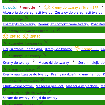
Twarz
Nowości
Promocje
Kremy do twarzy z filtrem SPF
Akcesoria do pielęgnacji twarzy
Zestawy do pielęgnacji twarzy
Promocje
Kosmetyki do twarzy
Demakijaż i oczyszczanie twarzy
Pozostał
Kremy do twarzy z filtrem SPF
SPF 50
SPF 30
Kosmetyki koreańskie
Oczyszczanie i demakijaż
Kremy do twarzy
Kremy SPF
Kr
Kosmetyki do twarzy
Kremy do twarzy
Maseczki do twarzy
Serum i olejki d
Kremy do twarzy
Kremy nawilżające do twarzy
Kremy na dzień
Kremy na noc
K
Maseczki do twarzy
Glinki kosmetyczne
Maseczki peel-off
Maseczki w płachcie
Ma
Serum i olejki do twarzy
Serum do twarzy
Olejki do twarzy
Kosmetyki do oczu