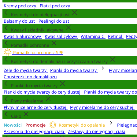
Kremy pod oczy
Płatki pod oczy
Kosmetyki do pielęgnacji ust
Balsamy do ust
Peelingi do ust
Kwasy i składniki aktywne
Kwas hialuronowy
Kwas salicylowy
Witamina C
Retinol
Pept
Pomadki ochronne
Pomadki ochronne z SPF
Kosmetyki do demakijażu i oczyszczania twarzy
Żele do mycia twarzy
Pianki do mycia twarzy
Płyny micela
Chusteczki do demakijażu
Pianki do mycia twarzy
Pianki do mycia twarzy do cery tłustej
Pianki do mycia twarzy d
Płyny micelarne
Płyny micelarne do cery tłustej
Płyny micelarne do cery suchej
Ciało
Nowości
Promocje
Kosmetyki do opalania
Pielęgnac
Akcesoria do pielęgnacji ciała
Zestawy do pielęgnacji ciała