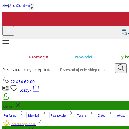
Skip to Content
Ilość
Dodaj do koszyka
L
Promocje
Nowości
Tylk
Przeszukaj cały sklep tutaj...
22 454 62 00
Koszyk
Menu
Perfumy
Makijaż
Paznokcie
Twarz
Ciało
Włosy
Strefa opalania