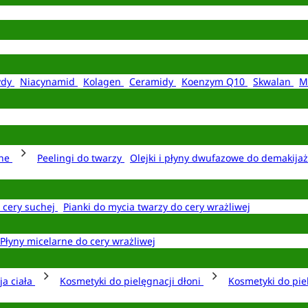
ydy
Niacynamid
Kolagen
Ceramidy
Koenzym Q10
Skwalan
M
rne
Peelingi do twarzy
Olejki i płyny dwufazowe do demakija
o cery suchej
Pianki do mycia twarzy do cery wrażliwej
Płyny micelarne do cery wrażliwej
ja ciała
Kosmetyki do pielęgnacji dłoni
Kosmetyki do pie