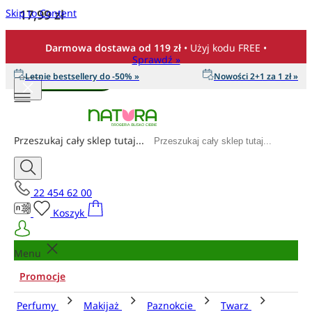
Skip to Content
17,99 zł
Ilość
Darmowa dostawa od 119 zł
• Użyj kodu FREE •
Sprawdź »
Letnie bestsellery do -50% »
Nowości 2+1 za 1 zł »
Dodaj do koszyka
Przeszukaj cały sklep tutaj...
22 454 62 00
Koszyk
Menu
Promocje
Perfumy
Makijaż
Paznokcie
Twarz