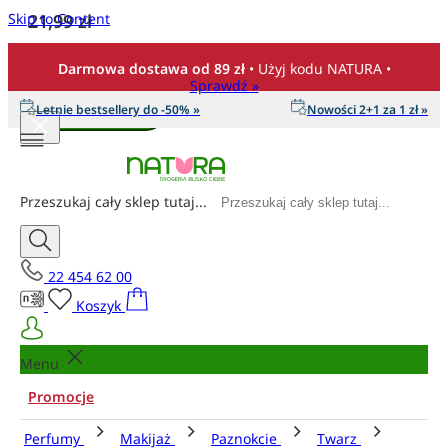
Skip to Content
21,99 zł
Ilość
Darmowa dostawa od 89 zł
• Użyj kodu NATURA •
Sprawdź »
Letnie bestsellery do -50% »
Nowości 2+1 za 1 zł »
Dodaj do koszyka
Przeszukaj cały sklep tutaj...
22 454 62 00
Koszyk
Menu
Promocje
Perfumy
Makijaż
Paznokcie
Twarz