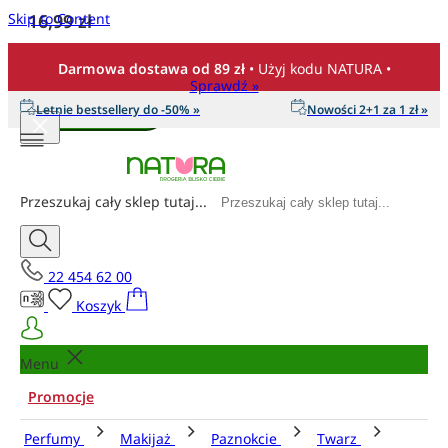
Skip to Content
16,99 zł
Ilość
Darmowa dostawa od 89 zł
• Użyj kodu NATURA •
Sprawdź »
Letnie bestsellery do -50% »
Nowości 2+1 za 1 zł »
Dodaj do koszyka
Przeszukaj cały sklep tutaj...
22 454 62 00
Koszyk
Menu
Promocje
Perfumy
Makijaż
Paznokcie
Twarz