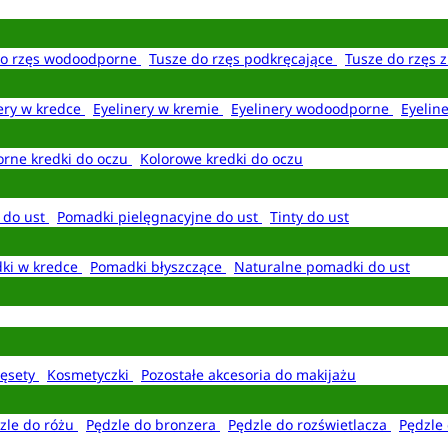
do rzęs wodoodporne
Tusze do rzęs podkręcające
Tusze do rzęs 
ery w kredce
Eyelinery w kremie
Eyelinery wodoodporne
Eyelin
rne kredki do oczu
Kolorowe kredki do oczu
 do ust
Pomadki pielęgnacyjne do ust
Tinty do ust
ki w kredce
Pomadki błyszczące
Naturalne pomadki do ust
ęsety
Kosmetyczki
Pozostałe akcesoria do makijażu
zle do różu
Pędzle do bronzera
Pędzle do rozświetlacza
Pędzle