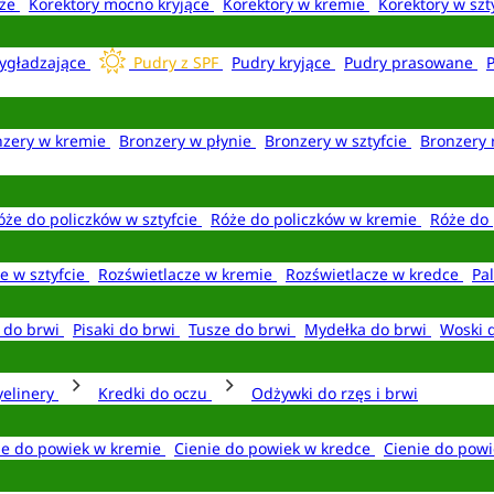
aże
Korektory mocno kryjące
Korektory w kremie
Korektory w szt
ygładzające
Pudry z SPF
Pudry kryjące
Pudry prasowane
nzery w kremie
Bronzery w płynie
Bronzery w sztyfcie
Bronzery 
óże do policzków w sztyfcie
Róże do policzków w kremie
Róże do 
e w sztyfcie
Rozświetlacze w kremie
Rozświetlacze w kredce
Pal
e do brwi
Pisaki do brwi
Tusze do brwi
Mydełka do brwi
Woski 
yelinery
Kredki do oczu
Odżywki do rzęs i brwi
ie do powiek w kremie
Cienie do powiek w kredce
Cienie do powi