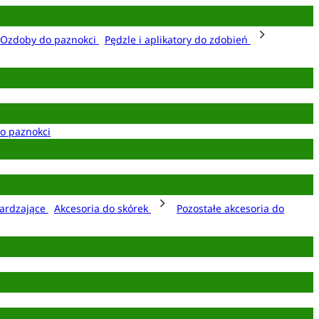
Ozdoby do paznokci
Pędzle i aplikatory do zdobień
o paznokci
ardzające
Akcesoria do skórek
Pozostałe akcesoria do