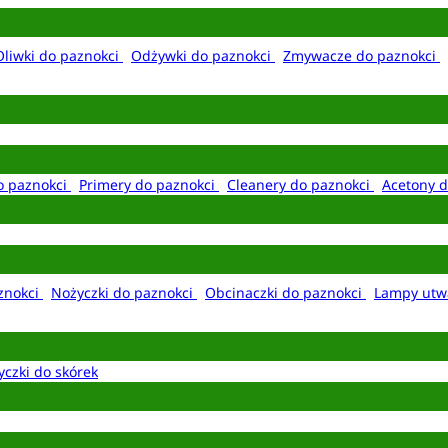
Oliwki do paznokci
Odżywki do paznokci
Zmywacze do paznokci
o paznokci
Primery do paznokci
Cleanery do paznokci
Acetony d
aznokci
Nożyczki do paznokci
Obcinaczki do paznokci
Lampy utw
yczki do skórek