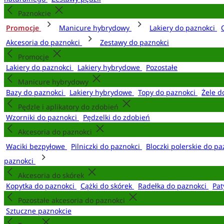
Paznokcie
Promocje
Manicure hybrydowy
Lakiery do paznokci
Akcesoria do paznokci
Zestawy do paznokci
Promocje
Lakiery do paznokci
Lakiery hybrydowe
Pozostałe
Manicure hybrydowy
Bazy do paznokci
Lakiery hybrydowe
Topy do paznokci
Żele d
Pędzle i aplikatory do zdobień
Wzorniki do paznokci
Pędzelki do zdobień
Akcesoria do paznokci
Waciki bezpyłowe
Pilniczki do paznokci
Bloczki polerskie do p
paznokci
Akcesoria do skórek
Kopytka do paznokci
Cążki do skórek
Radełka do paznokci
Pat
Pozostałe akcesoria do paznokci
Sztuczne paznokcie