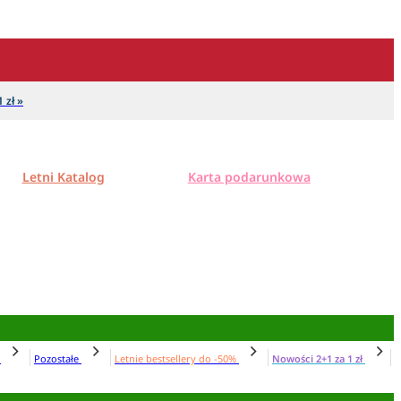
 zł »
Letni Katalog
Karta podarunkowa
N
Pozostałe
Letnie bestsellery do -50%
Nowości 2+1 za 1 zł