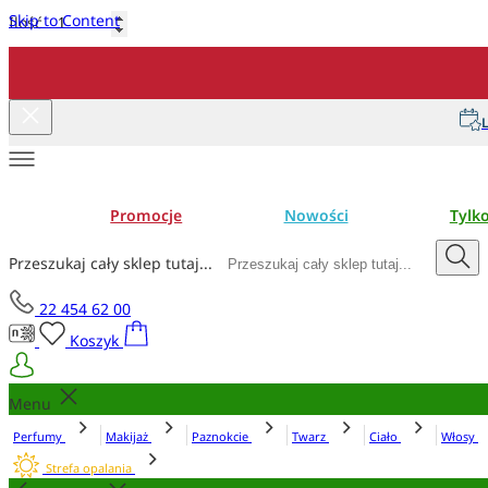
Skip to Content
Ilość
Dodaj do koszyka
L
Promocje
Nowości
Tylk
Przeszukaj cały sklep tutaj...
22 454 62 00
Koszyk
Menu
Perfumy
Makijaż
Paznokcie
Twarz
Ciało
Włosy
Strefa opalania