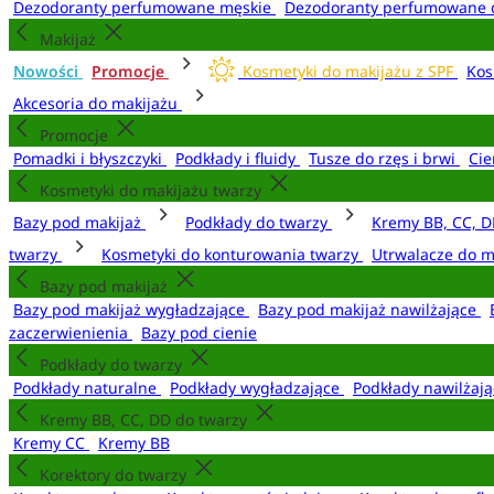
Dezodoranty perfumowane męskie
Dezodoranty perfumowane 
Makijaż
Nowości
Promocje
Kosmetyki do makijażu z SPF
Kos
Akcesoria do makijażu
Promocje
Pomadki i błyszczyki
Podkłady i fluidy
Tusze do rzęs i brwi
Cie
Kosmetyki do makijażu twarzy
Bazy pod makijaż
Podkłady do twarzy
Kremy BB, CC, D
twarzy
Kosmetyki do konturowania twarzy
Utrwalacze do m
Bazy pod makijaż
Bazy pod makijaż wygładzające
Bazy pod makijaż nawilżające
zaczerwienienia
Bazy pod cienie
Podkłady do twarzy
Podkłady naturalne
Podkłady wygładzające
Podkłady nawilżaj
Kremy BB, CC, DD do twarzy
Kremy CC
Kremy BB
Korektory do twarzy