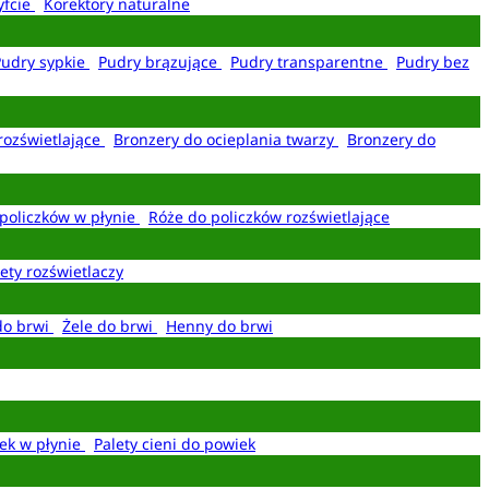
yfcie
Korektory naturalne
Pudry sypkie
Pudry brązujące
Pudry transparentne
Pudry bez
rozświetlające
Bronzery do ocieplania twarzy
Bronzery do
policzków w płynie
Róże do policzków rozświetlające
ety rozświetlaczy
do brwi
Żele do brwi
Henny do brwi
ek w płynie
Palety cieni do powiek