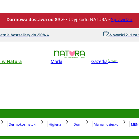
Darmowa dostawa od 89 zł
• Użyj kodu NATURA •
Sprawdź »
etnie bestsellery do -50% »
Nowości 2+1 za 1
o w Natura
Marki
Gazetka
Nowa
Dermokosmetyki
Higiena
Dom
Mama i dziecko
ME