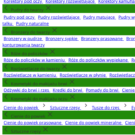
Korektory pod oczy
Korektory rozświetlające
Korektory kamufl
Pudry do twarzy
Pudry pod oczy
Pudry rozświetlające
Pudry matujące
Pudry w
talku
Pudry naturalne
Bronzery do twarzy
Bronzery w pudrze
Bronzery sypkie
Bronzery prasowane
Bro
konturowania twarzy
Róże do policzków
Róże do policzków w kamieniu
Róże do policzków wypiekane
R
Rozświetlacze do twarzy
Rozświetlacze w kamieniu
Rozświetlacze w płynie
Rozświetlacz
Kosmetyki do makijażu brwi
Odżywki do brwi i rzęs
Kredki do brwi
Pomady do brwi
Cieni
Kosmetyki do makijażu oczu
Cienie do powiek
Sztuczne rzęsy
Tusze do rzęs
E
Cienie do powiek
Cienie do powiek prasowane
Cienie do powiek mineralne
Cien
Sztuczne rzęsy