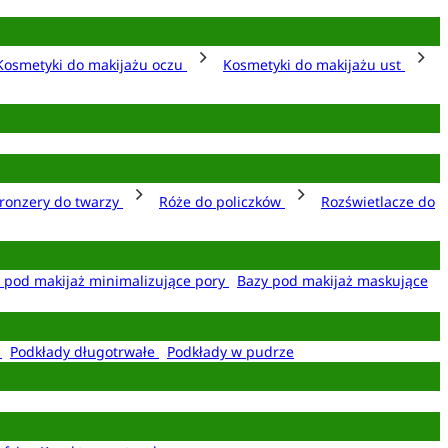
Kosmetyki do makijażu oczu
Kosmetyki do makijażu ust
ronzery do twarzy
Róże do policzków
Rozświetlacze do
 pod makijaż minimalizujące pory
Bazy pod makijaż maskujące
e
Podkłady długotrwałe
Podkłady w pudrze