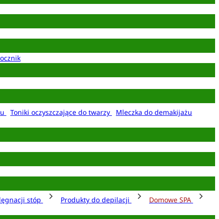
ocznik
żu
Toniki oczyszczające do twarzy
Mleczka do demakijażu
lęgnacji stóp
Produkty do depilacji
Domowe SPA