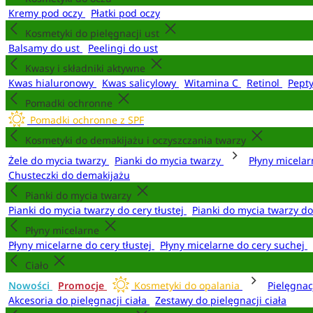
Kremy pod oczy
Płatki pod oczy
Kosmetyki do pielęgnacji ust
Balsamy do ust
Peelingi do ust
Kwasy i składniki aktywne
Kwas hialuronowy
Kwas salicylowy
Witamina C
Retinol
Pept
Pomadki ochronne
Pomadki ochronne z SPF
Kosmetyki do demakijażu i oczyszczania twarzy
Żele do mycia twarzy
Pianki do mycia twarzy
Płyny micela
Chusteczki do demakijażu
Pianki do mycia twarzy
Pianki do mycia twarzy do cery tłustej
Pianki do mycia twarzy d
Płyny micelarne
Płyny micelarne do cery tłustej
Płyny micelarne do cery suchej
Ciało
Nowości
Promocje
Kosmetyki do opalania
Pielęgnac
Akcesoria do pielęgnacji ciała
Zestawy do pielęgnacji ciała