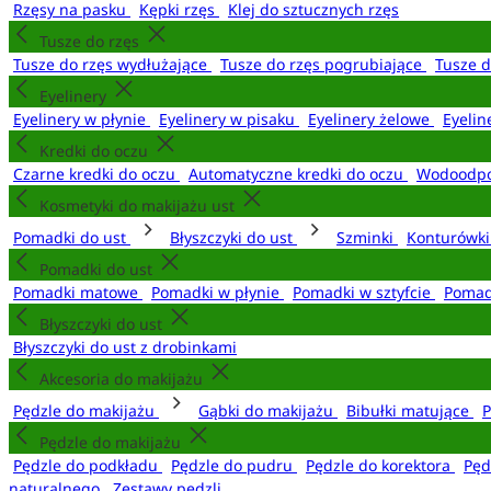
Rzęsy na pasku
Kępki rzęs
Klej do sztucznych rzęs
Tusze do rzęs
Tusze do rzęs wydłużające
Tusze do rzęs pogrubiające
Tusze 
Eyelinery
Eyelinery w płynie
Eyelinery w pisaku
Eyelinery żelowe
Eyelin
Kredki do oczu
Czarne kredki do oczu
Automatyczne kredki do oczu
Wodoodpo
Kosmetyki do makijażu ust
Pomadki do ust
Błyszczyki do ust
Szminki
Konturówki
Pomadki do ust
Pomadki matowe
Pomadki w płynie
Pomadki w sztyfcie
Pomad
Błyszczyki do ust
Błyszczyki do ust z drobinkami
Akcesoria do makijażu
Pędzle do makijażu
Gąbki do makijażu
Bibułki matujące
P
Pędzle do makijażu
Pędzle do podkładu
Pędzle do pudru
Pędzle do korektora
Pęd
naturalnego
Zestawy pędzli