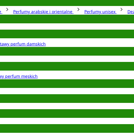
ie
Perfumy arabskie i orientalne
Perfumy unisex
De
tawy perfum damskich
wy perfum męskich