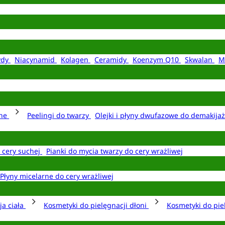
ydy
Niacynamid
Kolagen
Ceramidy
Koenzym Q10
Skwalan
M
rne
Peelingi do twarzy
Olejki i płyny dwufazowe do demakija
o cery suchej
Pianki do mycia twarzy do cery wrażliwej
Płyny micelarne do cery wrażliwej
ja ciała
Kosmetyki do pielęgnacji dłoni
Kosmetyki do pie