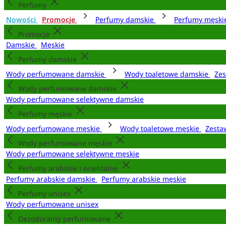
Perfumy
Nowości
Promocje
Perfumy damskie
Perfumy męsk
Promocje
Damskie
Męskie
Perfumy damskie
Wody perfumowane damskie
Wody toaletowe damskie
Zes
Wody perfumowane damskie
Wody perfumowane selektywne damskie
Perfumy męskie
Wody perfumowane męskie
Wody toaletowe męskie
Zesta
Wody perfumowane męskie
Wody perfumowane selektywne męskie
Perfumy arabskie i orientalne
Perfumy arabskie damskie
Perfumy arabskie męskie
Perfumy unisex
Wody perfumowane unisex
Dezodoranty perfumowane