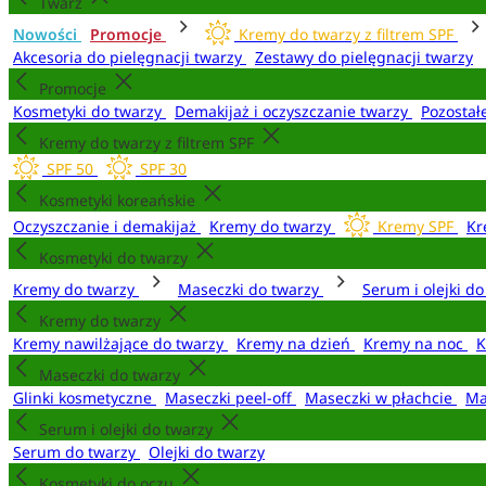
Twarz
Nowości
Promocje
Kremy do twarzy z filtrem SPF
Akcesoria do pielęgnacji twarzy
Zestawy do pielęgnacji twarzy
Promocje
Kosmetyki do twarzy
Demakijaż i oczyszczanie twarzy
Pozostał
Kremy do twarzy z filtrem SPF
SPF 50
SPF 30
Kosmetyki koreańskie
Oczyszczanie i demakijaż
Kremy do twarzy
Kremy SPF
Kr
Kosmetyki do twarzy
Kremy do twarzy
Maseczki do twarzy
Serum i olejki d
Kremy do twarzy
Kremy nawilżające do twarzy
Kremy na dzień
Kremy na noc
K
Maseczki do twarzy
Glinki kosmetyczne
Maseczki peel-off
Maseczki w płachcie
Ma
Serum i olejki do twarzy
Serum do twarzy
Olejki do twarzy
Kosmetyki do oczu