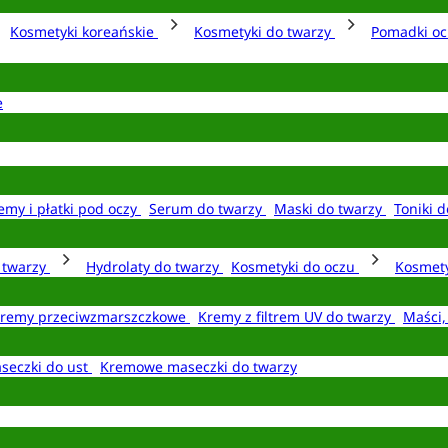
Kosmetyki koreańskie
Kosmetyki do twarzy
Pomadki o
e
emy i płatki pod oczy
Serum do twarzy
Maski do twarzy
Toniki d
o twarzy
Hydrolaty do twarzy
Kosmetyki do oczu
Kosmety
remy przeciwzmarszczkowe
Kremy z filtrem UV do twarzy
Maści,
seczki do ust
Kremowe maseczki do twarzy