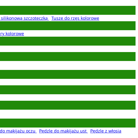
z silikonową szczoteczką
Tusze do rzęs kolorowe
ery kolorowe
 do makijażu oczu
Pędzle do makijażu ust
Pędzle z włosia