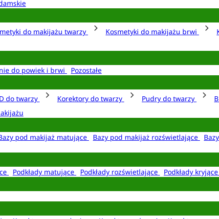
damskie
metyki do makijażu twarzy
Kosmetyki do makijażu brwi
nie do powiek i brwi
Pozostałe
D do twarzy
Korektory do twarzy
Pudry do twarzy
B
akijażu
Bazy pod makijaż matujące
Bazy pod makijaż rozświetlające
Bazy
ące
Podkłady matujące
Podkłady rozświetlające
Podkłady kryjąc