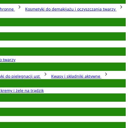
chronne
Kosmetyki do demakijażu i oczyszczania twarzy
o twarzy
ki do pielęgnacji ust
Kwasy i składniki aktywne
 kremy i żele na trądzik