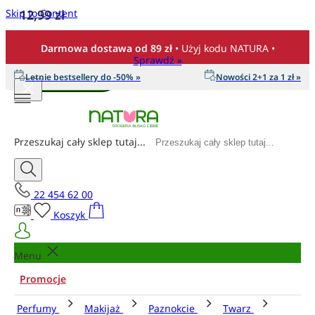
Skip to Content
12,99 zł
Ilość
Darmowa dostawa od 89 zł
• Użyj kodu NATURA •
Sprawdź »
Letnie bestsellery do -50% »
Nowości 2+1 za 1 zł »
Dodaj do koszyka
Przeszukaj cały sklep tutaj...
22 454 62 00
Koszyk
Menu
Promocje
Perfumy
Makijaż
Paznokcie
Twarz