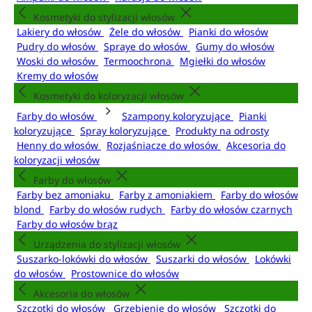
Kosmetyki do stylizacji włosów
Lakiery do włosów
Żele do włosów
Pianki do włosów
Pudry do włosów
Spraye do włosów
Gumy do włosów
Woski do włosów
Termoochrona
Mgiełki do włosów
Kremy do włosów
Kosmetyki do koloryzacji włosów
Farby do włosów
Szampony koloryzujące
Pianki
koloryzujące
Spray koloryzujące
Produkty na odrosty
Henny do włosów
Rozjaśniacze do włosów
Akcesoria do
koloryzacji włosów
Farby do włosów
Farby bez amoniaku
Farby z amoniakiem
Farby do włosów
blond
Farby do włosów rudych
Farby do włosów czarnych
Farby do włosów brąz
Urządzenia do stylizacji włosów
Suszarko-lokówki do włosów
Suszarki do włosów
Lokówki
do włosów
Prostownice do włosów
Akcesoria do włosów
Szczotki do włosów
Grzebienie do włosów
Szczotki do