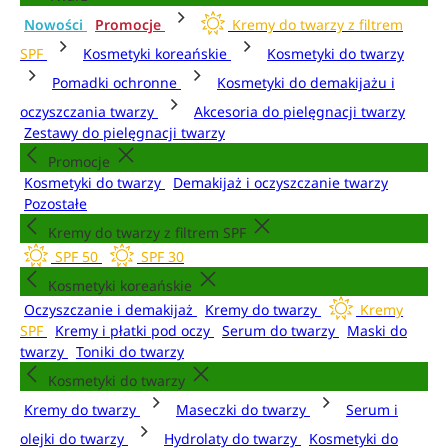
Nowości
Promocje
Kremy do twarzy z filtrem
SPF
Kosmetyki koreańskie
Kosmetyki do twarzy
Pomadki ochronne
Kosmetyki do demakijażu i
oczyszczania twarzy
Akcesoria do pielęgnacji twarzy
Zestawy do pielęgnacji twarzy
Promocje
Kosmetyki do twarzy
Demakijaż i oczyszczanie twarzy
Pozostałe
Kremy do twarzy z filtrem SPF
SPF 50
SPF 30
Kosmetyki koreańskie
Oczyszczanie i demakijaż
Kremy do twarzy
Kremy
SPF
Kremy i płatki pod oczy
Serum do twarzy
Maski do
twarzy
Toniki do twarzy
Kosmetyki do twarzy
Kremy do twarzy
Maseczki do twarzy
Serum i
olejki do twarzy
Hydrolaty do twarzy
Kosmetyki do