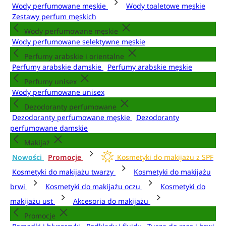
Wody perfumowane męskie
Wody toaletowe męskie
Zestawy perfum męskich
Wody perfumowane męskie
Wody perfumowane selektywne męskie
Perfumy arabskie i orientalne
Perfumy arabskie damskie
Perfumy arabskie męskie
Perfumy unisex
Wody perfumowane unisex
Dezodoranty perfumowane
Dezodoranty perfumowane męskie
Dezodoranty
perfumowane damskie
Makijaż
Nowości
Promocje
Kosmetyki do makijażu z SPF
Kosmetyki do makijażu twarzy
Kosmetyki do makijażu
brwi
Kosmetyki do makijażu oczu
Kosmetyki do
makijażu ust
Akcesoria do makijażu
Promocje