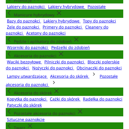
Promocje
Lakiery do paznokci
Lakiery hybrydowe
Pozostałe
Manicure hybrydowy
Bazy do paznokci
Lakiery hybrydowe
Topy do paznokci
Żele do paznokci
Primery do paznokci
Cleanery do
paznokci
Acetony do paznokci
Pędzle i aplikatory do zdobień
Wzorniki do paznokci
Pędzelki do zdobień
Akcesoria do paznokci
Waciki bezpyłowe
Pilniczki do paznokci
Bloczki polerskie
do paznokci
Nożyczki do paznokci
Obcinaczki do paznokci
Lampy utwardzające
Akcesoria do skórek
Pozostałe
akcesoria do paznokci
Akcesoria do skórek
Kopytka do paznokci
Cążki do skórek
Radełka do paznokci
Patyczki do skórek
Pozostałe akcesoria do paznokci
Sztuczne paznokcie
Twarz