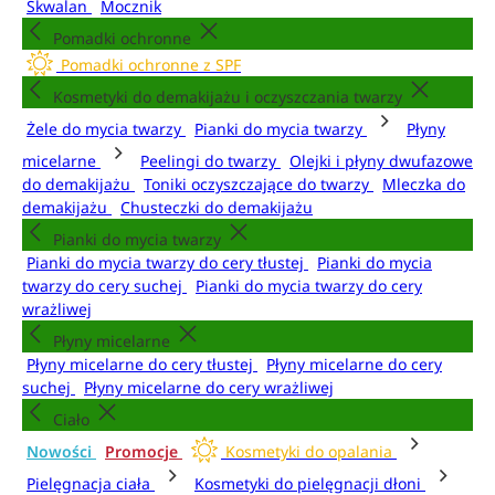
Skwalan
Mocznik
Pomadki ochronne
Pomadki ochronne z SPF
Kosmetyki do demakijażu i oczyszczania twarzy
Żele do mycia twarzy
Pianki do mycia twarzy
Płyny
micelarne
Peelingi do twarzy
Olejki i płyny dwufazowe
do demakijażu
Toniki oczyszczające do twarzy
Mleczka do
demakijażu
Chusteczki do demakijażu
Pianki do mycia twarzy
Pianki do mycia twarzy do cery tłustej
Pianki do mycia
twarzy do cery suchej
Pianki do mycia twarzy do cery
wrażliwej
Płyny micelarne
Płyny micelarne do cery tłustej
Płyny micelarne do cery
suchej
Płyny micelarne do cery wrażliwej
Ciało
Nowości
Promocje
Kosmetyki do opalania
Pielęgnacja ciała
Kosmetyki do pielęgnacji dłoni