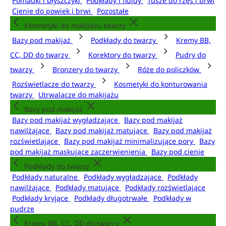
Pomadki i błyszczyki
Podkłady i fluidy
Tusze do rzęs i brwi
Cienie do powiek i brwi
Pozostałe
Kosmetyki do makijażu twarzy
Bazy pod makijaż
Podkłady do twarzy
Kremy BB,
CC, DD do twarzy
Korektory do twarzy
Pudry do
twarzy
Bronzery do twarzy
Róże do policzków
Rozświetlacze do twarzy
Kosmetyki do konturowania
twarzy
Utrwalacze do makijażu
Bazy pod makijaż
Bazy pod makijaż wygładzające
Bazy pod makijaż
nawilżające
Bazy pod makijaż matujące
Bazy pod makijaż
rozświetlające
Bazy pod makijaż minimalizujące pory
Bazy
pod makijaż maskujące zaczerwienienia
Bazy pod cienie
Podkłady do twarzy
Podkłady naturalne
Podkłady wygładzające
Podkłady
nawilżające
Podkłady matujące
Podkłady rozświetlające
Podkłady kryjące
Podkłady długotrwałe
Podkłady w
pudrze
Kremy BB, CC, DD do twarzy