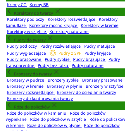
Kremy CC
Kremy BB
Korektory do twarzy
Korektory pod oczy
Korektory rozświetlające
Korektory
kamuflaże
Korektory mocno kryjące
Korektory w kremie
Korektory w sztyfcie
Korektory naturalne
Pudry do twarzy
Pudry pod oczy
Pudry rozświetlające
Pudry matujące
Pudry wygładzające
Pudry z SPF
Pudry kryjące
Pudry prasowane
Pudry sypkie
Pudry brązujące
Pudry
transparentne
Pudry bez talku
Pudry naturalne
Bronzery do twarzy
Bronzery w pudrze
Bronzery sypkie
Bronzery prasowane
Bronzery w kremie
Bronzery w płynie
Bronzery w sztyfcie
Bronzery rozświetlające
Bronzery do ocieplania twarzy
Bronzery do konturowania twarzy
Róże do policzków
Róże do policzków w kamieniu
Róże do policzków
wypiekane
Róże do policzków w sztyfcie
Róże do policzków
w kremie
Róże do policzków w płynie
Róże do policzków