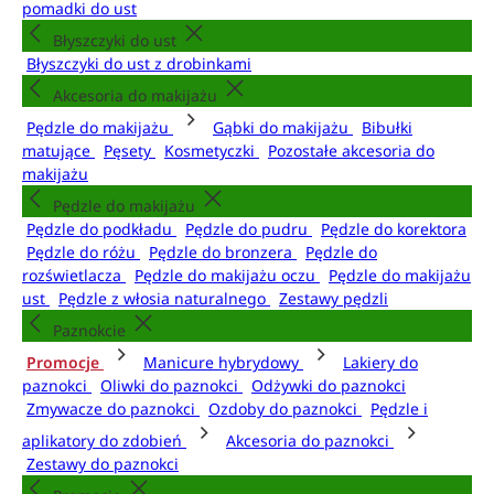
pomadki do ust
Błyszczyki do ust
Błyszczyki do ust z drobinkami
Akcesoria do makijażu
Pędzle do makijażu
Gąbki do makijażu
Bibułki
matujące
Pęsety
Kosmetyczki
Pozostałe akcesoria do
makijażu
Pędzle do makijażu
Pędzle do podkładu
Pędzle do pudru
Pędzle do korektora
Pędzle do różu
Pędzle do bronzera
Pędzle do
rozświetlacza
Pędzle do makijażu oczu
Pędzle do makijażu
ust
Pędzle z włosia naturalnego
Zestawy pędzli
Paznokcie
Promocje
Manicure hybrydowy
Lakiery do
paznokci
Oliwki do paznokci
Odżywki do paznokci
Zmywacze do paznokci
Ozdoby do paznokci
Pędzle i
aplikatory do zdobień
Akcesoria do paznokci
Zestawy do paznokci