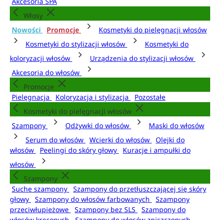
Akcesoria SPA
Włosy
Nowości
Promocje
Kosmetyki do pielęgnacji włosów
Kosmetyki do stylizacji włosów
Kosmetyki do
koloryzacji włosów
Urządzenia do stylizacji włosów
Akcesoria do włosów
Promocje
Pielęgnacja
Koloryzacja i stylizacja
Pozostałe
Kosmetyki do pielęgnacji włosów
Szampony
Odżywki do włosów
Maski do włosów
Serum do włosów
Wcierki do włosów
Olejki do
włosów
Peelingi do skóry głowy
Kuracje i ampułki do
włosów
Szampony
Suche szampony
Szampony do przetłuszczającej się skóry
głowy
Szampony do włosów farbowanych
Szampony
przeciwłupieżowe
Szampony bez SLS
Szampony do
włosów kręconych
Szampony do włosów zniszczonych