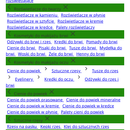
rozświetlające
Rozświetlacze do twarzy
Rozświetlacze w kamieniu
Rozświetlacze w płynie
Rozświetlacze w sztyfcie
Rozświetlacze w kremie
Rozświetlacze w kredce
Palety rozświetlaczy
Kosmetyki do makijażu brwi
Odżywki do brwi i rzęs
Kredki do brwi
Pomady do brwi
Cienie do brwi
Pisaki do brwi
Tusze do brwi
Mydełka do
brwi
Woski do brwi
Żele do brwi
Henny do brwi
Kosmetyki do makijażu oczu
Cienie do powiek
Sztuczne rzęsy
Tusze do rzęs
Eyelinery
Kredki do oczu
Odżywki do rzęs i
brwi
Cienie do powiek
Cienie do powiek prasowane
Cienie do powiek mineralne
Cienie do powiek w kremie
Cienie do powiek w kredce
Cienie do powiek w płynie
Palety cieni do powiek
Sztuczne rzęsy
Rzęsy na pasku
Kępki rzęs
Klej do sztucznych rzęs