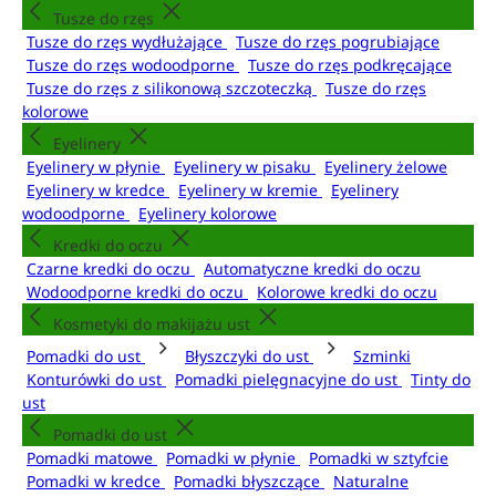
Tusze do rzęs
Tusze do rzęs wydłużające
Tusze do rzęs pogrubiające
Tusze do rzęs wodoodporne
Tusze do rzęs podkręcające
Tusze do rzęs z silikonową szczoteczką
Tusze do rzęs
kolorowe
Eyelinery
Eyelinery w płynie
Eyelinery w pisaku
Eyelinery żelowe
Eyelinery w kredce
Eyelinery w kremie
Eyelinery
wodoodporne
Eyelinery kolorowe
Kredki do oczu
Czarne kredki do oczu
Automatyczne kredki do oczu
Wodoodporne kredki do oczu
Kolorowe kredki do oczu
Kosmetyki do makijażu ust
Pomadki do ust
Błyszczyki do ust
Szminki
Konturówki do ust
Pomadki pielęgnacyjne do ust
Tinty do
ust
Pomadki do ust
Pomadki matowe
Pomadki w płynie
Pomadki w sztyfcie
Pomadki w kredce
Pomadki błyszczące
Naturalne