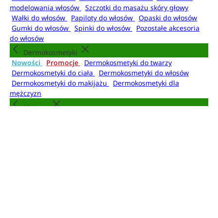
modelowania włosów
Szczotki do masażu skóry głowy
Wałki do włosów
Papiloty do włosów
Opaski do włosów
Gumki do włosów
Spinki do włosów
Pozostałe akcesoria
do włosów
Dermokosmetyki
Nowości
Promocje
Dermokosmetyki do twarzy
Dermokosmetyki do ciała
Dermokosmetyki do włosów
Dermokosmetyki do makijażu
Dermokosmetyki dla
mężczyzn
Higiena
Nowości
Promocje
Kosmetyki do kąpieli
Mydła do
rąk
Dezodoranty i antyperspiranty
Mgiełki do
ciała
Higiena jamy ustnej
Higiena intymna
Artykuły higieniczne
Kosmetyki do kąpieli
Żele i pianki pod prysznic
Płyny do kąpieli
Olejki do
kąpieli
Kule do kąpieli
Sole do kąpieli
Pudry do kąpieli
Akcesoria do kąpieli