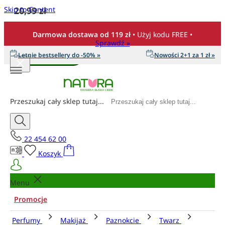
Skip to Content
20,99 zł
Ilość
Darmowa dostawa od 119 zł
• Użyj kodu FREE •
Sprawdź »
Letnie bestsellery do -50% »
Nowości 2+1 za 1 zł »
Dodaj do koszyka
Przeszukaj cały sklep tutaj...
22 454 62 00
Koszyk
Menu
Promocje
Perfumy
Makijaż
Paznokcie
Twarz