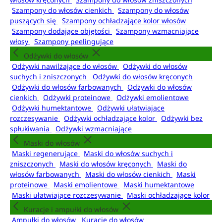
Szampony do włosów cienkich
Szampony do włosów
puszących się
Szampony ochładzające kolor włosów
Szampony dodające objętości
Szampony wzmacniające
włosy
Szampony peelingujące
Odżywki do włosów
Odżywki nawilżające do włosów
Odżywki do włosów
suchych i zniszczonych
Odżywki do włosów kręconych
Odżywki do włosów farbowanych
Odżywki do włosów
cienkich
Odżywki proteinowe
Odżywki emolientowe
Odżywki humektantowe
Odżywki ułatwiające
rozczesywanie
Odżywki ochładzające kolor
Odżywki bez
spłukiwania
Odżywki wzmacniające
Maski do włosów
Maski regenerujące
Maski do włosów suchych i
zniszczonych
Maski do włosów kręconych
Maski do
włosów farbowanych
Maski do włosów cienkich
Maski
proteinowe
Maski emolientowe
Maski humektantowe
Maski ułatwiające rozczesywanie
Maski ochładzające kolor
Kuracje i ampułki do włosów
Ampułki do włosów
Kuracje do włosów