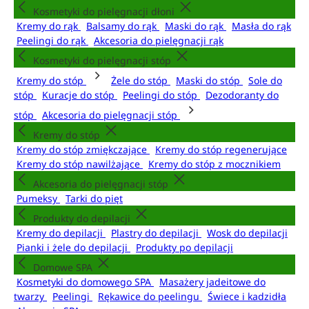
Kosmetyki do pielęgnacji dłoni
Kremy do rąk
Balsamy do rąk
Maski do rąk
Masła do rąk
Peelingi do rąk
Akcesoria do pielęgnacji rąk
Kosmetyki do pielęgnacji stóp
Kremy do stóp
Żele do stóp
Maski do stóp
Sole do
stóp
Kuracje do stóp
Peelingi do stóp
Dezodoranty do
stóp
Akcesoria do pielęgnacji stóp
Kremy do stóp
Kremy do stóp zmiękczające
Kremy do stóp regenerujące
Kremy do stóp nawilżające
Kremy do stóp z mocznikiem
Akcesoria do pielęgnacji stóp
Pumeksy
Tarki do pięt
Produkty do depilacji
Kremy do depilacji
Plastry do depilacji
Wosk do depilacji
Pianki i żele do depilacji
Produkty po depilacji
Domowe SPA
Kosmetyki do domowego SPA
Masażery jadeitowe do
twarzy
Peelingi
Rękawice do peelingu
Świece i kadzidła