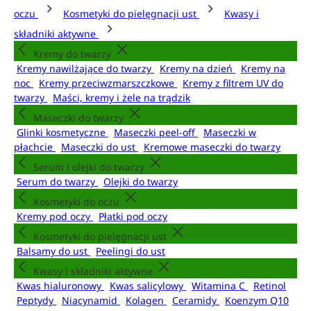
oczu
Kosmetyki do pielęgnacji ust
Kwasy i
składniki aktywne
Kremy do twarzy
Kremy nawilżające do twarzy
Kremy na dzień
Kremy na
noc
Kremy przeciwzmarszczkowe
Kremy z filtrem UV do
twarzy
Maści, kremy i żele na trądzik
Maseczki do twarzy
Glinki kosmetyczne
Maseczki peel-off
Maseczki w
płachcie
Maseczki do ust
Kremowe maseczki do twarzy
Serum i olejki do twarzy
Serum do twarzy
Olejki do twarzy
Kosmetyki do oczu
Kremy pod oczy
Płatki pod oczy
Kosmetyki do pielęgnacji ust
Balsamy do ust
Peelingi do ust
Kwasy i składniki aktywne
Kwas hialuronowy
Kwas salicylowy
Witamina C
Retinol
Peptydy
Niacynamid
Kolagen
Ceramidy
Koenzym Q10