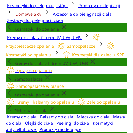
Kosmetyki do pielęgnacji stóp
Produkty do depilacji
Domowe SPA
Akcesoria do pielęgnacji ciała
Zestawy do pielęgnacji ciała
Kosmetyki do opalania
Kremy do ciała z filtrem UV, UVA, UVB
Przyspieszacze opalania
Samoopalacze
Kosmetyki po opalaniu
Kosmetyki dla dzieci z SPF
Kremy do ciała z filtrem UV, UVA, UVB
Spray do opalania
Samoopalacze
Samoopalacze w piance
Kosmetyki po opalaniu
Kremy i balsamy po opalaniu
Żele po opalaniu
Pielęgnacja ciała
Kremy do ciała
Balsamy do ciała
Mleczka do ciała
Masła
do ciała
Olejki do ciała
Peelingi do ciała
Kosmetyki
antycellulitowe
Produkty modelujące