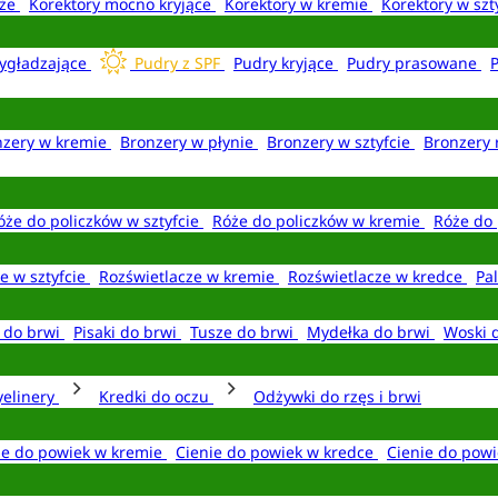
aże
Korektory mocno kryjące
Korektory w kremie
Korektory w szt
ygładzające
Pudry z SPF
Pudry kryjące
Pudry prasowane
nzery w kremie
Bronzery w płynie
Bronzery w sztyfcie
Bronzery 
óże do policzków w sztyfcie
Róże do policzków w kremie
Róże do 
e w sztyfcie
Rozświetlacze w kremie
Rozświetlacze w kredce
Pal
e do brwi
Pisaki do brwi
Tusze do brwi
Mydełka do brwi
Woski 
yelinery
Kredki do oczu
Odżywki do rzęs i brwi
ie do powiek w kremie
Cienie do powiek w kredce
Cienie do powi