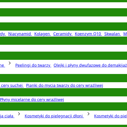
ydy
Niacynamid
Kolagen
Ceramidy
Koenzym Q10
Skwalan
M
rne
Peelingi do twarzy
Olejki i płyny dwufazowe do demakija
o cery suchej
Pianki do mycia twarzy do cery wrażliwej
Płyny micelarne do cery wrażliwej
ja ciała
Kosmetyki do pielęgnacji dłoni
Kosmetyki do pie