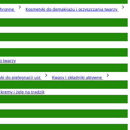
chronne
Kosmetyki do demakijażu i oczyszczania twarzy
o twarzy
ki do pielęgnacji ust
Kwasy i składniki aktywne
 kremy i żele na trądzik