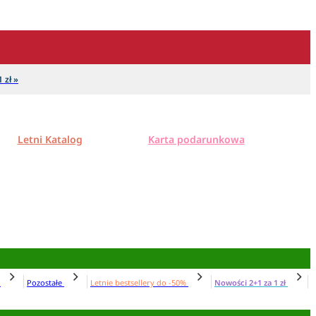
 zł »
Letni Katalog
Karta podarunkowa
N
Pozostałe
Letnie bestsellery do -50%
Nowości 2+1 za 1 zł