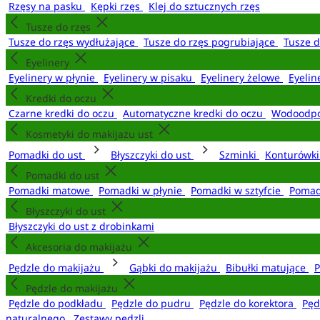
Rzęsy na pasku
Kępki rzęs
Klej do sztucznych rzęs
Tusze do rzęs
Tusze do rzęs wydłużające
Tusze do rzęs pogrubiające
Tusze 
Eyelinery
Eyelinery w płynie
Eyelinery w pisaku
Eyelinery żelowe
Eyelin
Kredki do oczu
Czarne kredki do oczu
Automatyczne kredki do oczu
Wodoodpo
Kosmetyki do makijażu ust
Pomadki do ust
Błyszczyki do ust
Szminki
Konturówki
Pomadki do ust
Pomadki matowe
Pomadki w płynie
Pomadki w sztyfcie
Pomad
Błyszczyki do ust
Błyszczyki do ust z drobinkami
Akcesoria do makijażu
Pędzle do makijażu
Gąbki do makijażu
Bibułki matujące
P
Pędzle do makijażu
Pędzle do podkładu
Pędzle do pudru
Pędzle do korektora
Pęd
naturalnego
Zestawy pędzli