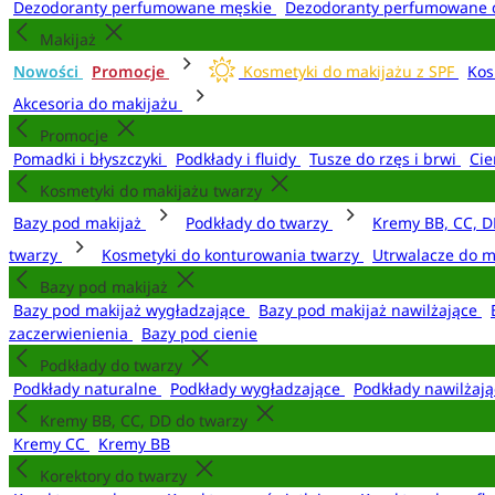
Dezodoranty perfumowane męskie
Dezodoranty perfumowane 
Makijaż
Nowości
Promocje
Kosmetyki do makijażu z SPF
Kos
Akcesoria do makijażu
Promocje
Pomadki i błyszczyki
Podkłady i fluidy
Tusze do rzęs i brwi
Cie
Kosmetyki do makijażu twarzy
Bazy pod makijaż
Podkłady do twarzy
Kremy BB, CC, D
twarzy
Kosmetyki do konturowania twarzy
Utrwalacze do m
Bazy pod makijaż
Bazy pod makijaż wygładzające
Bazy pod makijaż nawilżające
zaczerwienienia
Bazy pod cienie
Podkłady do twarzy
Podkłady naturalne
Podkłady wygładzające
Podkłady nawilżaj
Kremy BB, CC, DD do twarzy
Kremy CC
Kremy BB
Korektory do twarzy