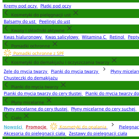
Kremy pod oczy
Płatki pod oczy
Kosmetyki do pielęgnacji ust
Balsamy do ust
Peelingi do ust
Kwasy i składniki aktywne
Kwas hialuronowy
Kwas salicylowy
Witamina C
Retinol
Pept
Pomadki ochronne
Pomadki ochronne z SPF
Kosmetyki do demakijażu i oczyszczania twarzy
Żele do mycia twarzy
Pianki do mycia twarzy
Płyny micela
Chusteczki do demakijażu
Pianki do mycia twarzy
Pianki do mycia twarzy do cery tłustej
Pianki do mycia twarzy d
Płyny micelarne
Płyny micelarne do cery tłustej
Płyny micelarne do cery suchej
Ciało
Nowości
Promocje
Kosmetyki do opalania
Pielęgnac
Akcesoria do pielęgnacji ciała
Zestawy do pielęgnacji ciała