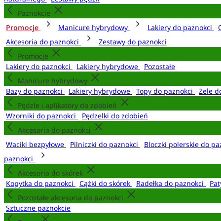
Paznokcie
Promocje
Manicure hybrydowy
Lakiery do paznokci
Akcesoria do paznokci
Zestawy do paznokci
Promocje
Lakiery do paznokci
Lakiery hybrydowe
Pozostałe
Manicure hybrydowy
Bazy do paznokci
Lakiery hybrydowe
Topy do paznokci
Żele d
Pędzle i aplikatory do zdobień
Wzorniki do paznokci
Pędzelki do zdobień
Akcesoria do paznokci
Waciki bezpyłowe
Pilniczki do paznokci
Bloczki polerskie do p
paznokci
Akcesoria do skórek
Kopytka do paznokci
Cążki do skórek
Radełka do paznokci
Pat
Pozostałe akcesoria do paznokci
Sztuczne paznokcie