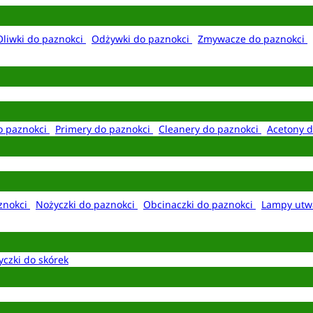
Oliwki do paznokci
Odżywki do paznokci
Zmywacze do paznokci
o paznokci
Primery do paznokci
Cleanery do paznokci
Acetony d
aznokci
Nożyczki do paznokci
Obcinaczki do paznokci
Lampy utw
yczki do skórek