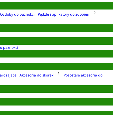
Ozdoby do paznokci
Pędzle i aplikatory do zdobień
o paznokci
ardzające
Akcesoria do skórek
Pozostałe akcesoria do