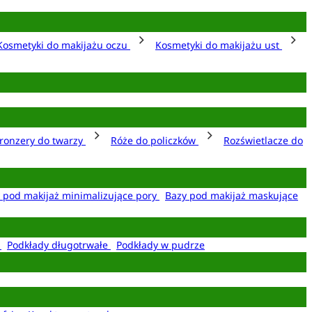
Kosmetyki do makijażu oczu
Kosmetyki do makijażu ust
ronzery do twarzy
Róże do policzków
Rozświetlacze do
 pod makijaż minimalizujące pory
Bazy pod makijaż maskujące
e
Podkłady długotrwałe
Podkłady w pudrze