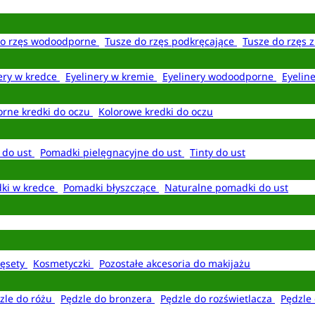
do rzęs wodoodporne
Tusze do rzęs podkręcające
Tusze do rzęs 
ery w kredce
Eyelinery w kremie
Eyelinery wodoodporne
Eyelin
rne kredki do oczu
Kolorowe kredki do oczu
 do ust
Pomadki pielęgnacyjne do ust
Tinty do ust
ki w kredce
Pomadki błyszczące
Naturalne pomadki do ust
ęsety
Kosmetyczki
Pozostałe akcesoria do makijażu
zle do różu
Pędzle do bronzera
Pędzle do rozświetlacza
Pędzle