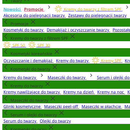
Twarz
Nowości
Promocje
Kremy do twarzy z filtrem SPF
Akcesoria do pielęgnacji twarzy
Zestawy do pielęgnacji twarzy
Promocje
Kosmetyki do twarzy
Demakijaż i oczyszczanie twarzy
Pozostał
Kremy do twarzy z filtrem SPF
SPF 50
SPF 30
Kosmetyki koreańskie
Oczyszczanie i demakijaż
Kremy do twarzy
Kremy SPF
Kr
Kosmetyki do twarzy
Kremy do twarzy
Maseczki do twarzy
Serum i olejki d
Kremy do twarzy
Kremy nawilżające do twarzy
Kremy na dzień
Kremy na noc
K
Maseczki do twarzy
Glinki kosmetyczne
Maseczki peel-off
Maseczki w płachcie
Ma
Serum i olejki do twarzy
Serum do twarzy
Olejki do twarzy
Kosmetyki do oczu