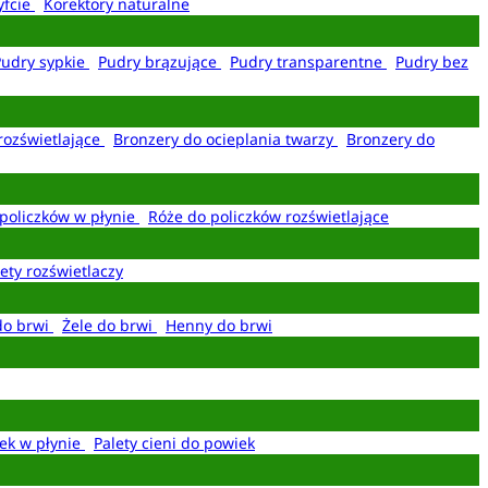
yfcie
Korektory naturalne
Pudry sypkie
Pudry brązujące
Pudry transparentne
Pudry bez
rozświetlające
Bronzery do ocieplania twarzy
Bronzery do
policzków w płynie
Róże do policzków rozświetlające
ety rozświetlaczy
do brwi
Żele do brwi
Henny do brwi
ek w płynie
Palety cieni do powiek