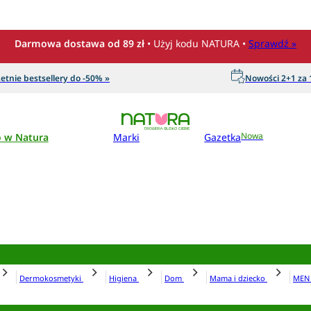
Darmowa dostawa od 89 zł
• Użyj kodu NATURA •
Sprawdź »
etnie bestsellery do -50% »
Nowości 2+1 za 1
o w Natura
Marki
Gazetka
Nowa
Dermokosmetyki
Higiena
Dom
Mama i dziecko
ME