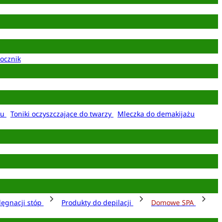
ocznik
żu
Toniki oczyszczające do twarzy
Mleczka do demakijażu
lęgnacji stóp
Produkty do depilacji
Domowe SPA