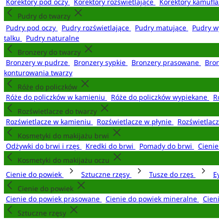
Korektory pod oczy
Korektory rozświetlające
Korektory kamufl
Pudry do twarzy
Pudry pod oczy
Pudry rozświetlające
Pudry matujące
Pudry w
talku
Pudry naturalne
Bronzery do twarzy
Bronzery w pudrze
Bronzery sypkie
Bronzery prasowane
Bro
konturowania twarzy
Róże do policzków
Róże do policzków w kamieniu
Róże do policzków wypiekane
R
Rozświetlacze do twarzy
Rozświetlacze w kamieniu
Rozświetlacze w płynie
Rozświetlacz
Kosmetyki do makijażu brwi
Odżywki do brwi i rzęs
Kredki do brwi
Pomady do brwi
Cieni
Kosmetyki do makijażu oczu
Cienie do powiek
Sztuczne rzęsy
Tusze do rzęs
E
Cienie do powiek
Cienie do powiek prasowane
Cienie do powiek mineralne
Cien
Sztuczne rzęsy