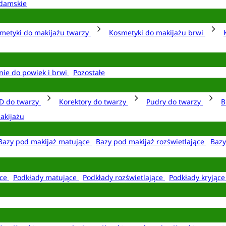
damskie
metyki do makijażu twarzy
Kosmetyki do makijażu brwi
nie do powiek i brwi
Pozostałe
D do twarzy
Korektory do twarzy
Pudry do twarzy
B
akijażu
Bazy pod makijaż matujące
Bazy pod makijaż rozświetlające
Bazy
ące
Podkłady matujące
Podkłady rozświetlające
Podkłady kryjąc