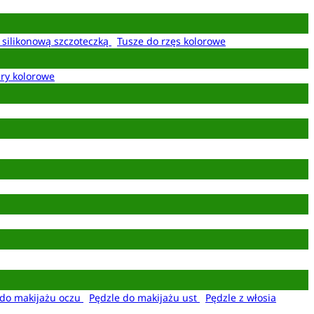
z silikonową szczoteczką
Tusze do rzęs kolorowe
ery kolorowe
 do makijażu oczu
Pędzle do makijażu ust
Pędzle z włosia