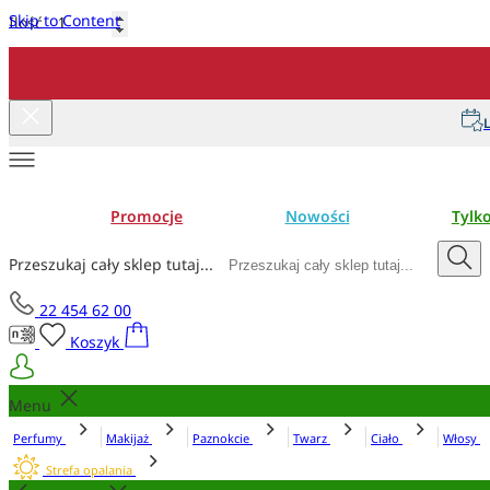
Skip to Content
Ilość
Dodaj do koszyka
L
Promocje
Nowości
Tylk
Przeszukaj cały sklep tutaj...
22 454 62 00
Koszyk
Menu
Perfumy
Makijaż
Paznokcie
Twarz
Ciało
Włosy
Strefa opalania