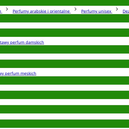
ie
Perfumy arabskie i orientalne
Perfumy unisex
De
tawy perfum damskich
wy perfum męskich