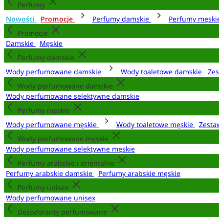
Perfumy
Nowości
Promocje
Perfumy damskie
Perfumy męsk
Promocje
Damskie
Męskie
Perfumy damskie
Wody perfumowane damskie
Wody toaletowe damskie
Zes
Wody perfumowane damskie
Wody perfumowane selektywne damskie
Perfumy męskie
Wody perfumowane męskie
Wody toaletowe męskie
Zesta
Wody perfumowane męskie
Wody perfumowane selektywne męskie
Perfumy arabskie i orientalne
Perfumy arabskie damskie
Perfumy arabskie męskie
Perfumy unisex
Wody perfumowane unisex
Dezodoranty perfumowane