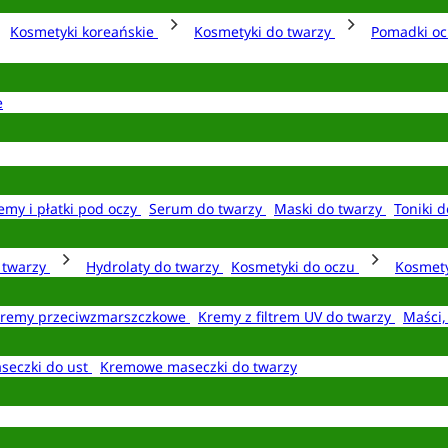
Kosmetyki koreańskie
Kosmetyki do twarzy
Pomadki o
e
emy i płatki pod oczy
Serum do twarzy
Maski do twarzy
Toniki d
o twarzy
Hydrolaty do twarzy
Kosmetyki do oczu
Kosmety
remy przeciwzmarszczkowe
Kremy z filtrem UV do twarzy
Maści,
seczki do ust
Kremowe maseczki do twarzy