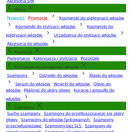
Akcesoria SPA
Włosy
Nowości
Promocje
Kosmetyki do pielęgnacji włosów
Kosmetyki do stylizacji włosów
Kosmetyki do
koloryzacji włosów
Urządzenia do stylizacji włosów
Akcesoria do włosów
Promocje
Pielęgnacja
Koloryzacja i stylizacja
Pozostałe
Kosmetyki do pielęgnacji włosów
Szampony
Odżywki do włosów
Maski do włosów
Serum do włosów
Wcierki do włosów
Olejki do
włosów
Peelingi do skóry głowy
Kuracje i ampułki do
włosów
Szampony
Suche szampony
Szampony do przetłuszczającej się skóry
głowy
Szampony do włosów farbowanych
Szampony
przeciwłupieżowe
Szampony bez SLS
Szampony do
włosów kręconych
Szampony do włosów zniszczonych