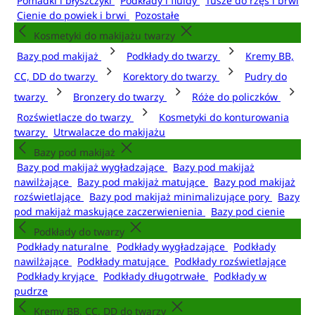
Pomadki i błyszczyki
Podkłady i fluidy
Tusze do rzęs i brwi
Cienie do powiek i brwi
Pozostałe
Kosmetyki do makijażu twarzy
Bazy pod makijaż
Podkłady do twarzy
Kremy BB,
CC, DD do twarzy
Korektory do twarzy
Pudry do
twarzy
Bronzery do twarzy
Róże do policzków
Rozświetlacze do twarzy
Kosmetyki do konturowania
twarzy
Utrwalacze do makijażu
Bazy pod makijaż
Bazy pod makijaż wygładzające
Bazy pod makijaż
nawilżające
Bazy pod makijaż matujące
Bazy pod makijaż
rozświetlające
Bazy pod makijaż minimalizujące pory
Bazy
pod makijaż maskujące zaczerwienienia
Bazy pod cienie
Podkłady do twarzy
Podkłady naturalne
Podkłady wygładzające
Podkłady
nawilżające
Podkłady matujące
Podkłady rozświetlające
Podkłady kryjące
Podkłady długotrwałe
Podkłady w
pudrze
Kremy BB, CC, DD do twarzy