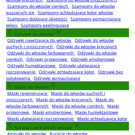
Szampony do włosów cienkich
Szampony do włosów
puszących się
Szampony ochładzające kolor włosów
Szampony dodające objętości
Szampony wzmacniające
włosy
Szampony peelingujące
Odżywki do włosów
Odżywki nawilżające do włosów
Odżywki do włosów
suchych i zniszczonych
Odżywki do włosów kręconych
Odżywki do włosów farbowanych
Odżywki do włosów
cienkich
Odżywki proteinowe
Odżywki emolientowe
Odżywki humektantowe
Odżywki ułatwiające
rozczesywanie
Odżywki ochładzające kolor
Odżywki bez
spłukiwania
Odżywki wzmacniające
Maski do włosów
Maski regenerujące
Maski do włosów suchych i
zniszczonych
Maski do włosów kręconych
Maski do
włosów farbowanych
Maski do włosów cienkich
Maski
proteinowe
Maski emolientowe
Maski humektantowe
Maski ułatwiające rozczesywanie
Maski ochładzające kolor
Kuracje i ampułki do włosów
Ampułki do włosów
Kuracje do włosów