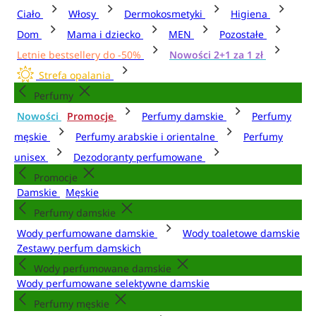
Ciało
Włosy
Dermokosmetyki
Higiena
Dom
Mama i dziecko
MEN
Pozostałe
Letnie bestsellery do -50%
Nowości 2+1 za 1 zł
Strefa opalania
Perfumy
Nowości
Promocje
Perfumy damskie
Perfumy
męskie
Perfumy arabskie i orientalne
Perfumy
unisex
Dezodoranty perfumowane
Promocje
Damskie
Męskie
Perfumy damskie
Wody perfumowane damskie
Wody toaletowe damskie
Zestawy perfum damskich
Wody perfumowane damskie
Wody perfumowane selektywne damskie
Perfumy męskie