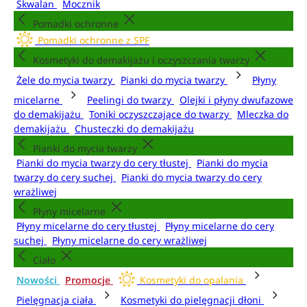
Skwalan
Mocznik
Pomadki ochronne
Pomadki ochronne z SPF
Kosmetyki do demakijażu i oczyszczania twarzy
Żele do mycia twarzy
Pianki do mycia twarzy
Płyny
micelarne
Peelingi do twarzy
Olejki i płyny dwufazowe
do demakijażu
Toniki oczyszczające do twarzy
Mleczka do
demakijażu
Chusteczki do demakijażu
Pianki do mycia twarzy
Pianki do mycia twarzy do cery tłustej
Pianki do mycia
twarzy do cery suchej
Pianki do mycia twarzy do cery
wrażliwej
Płyny micelarne
Płyny micelarne do cery tłustej
Płyny micelarne do cery
suchej
Płyny micelarne do cery wrażliwej
Ciało
Nowości
Promocje
Kosmetyki do opalania
Pielęgnacja ciała
Kosmetyki do pielęgnacji dłoni