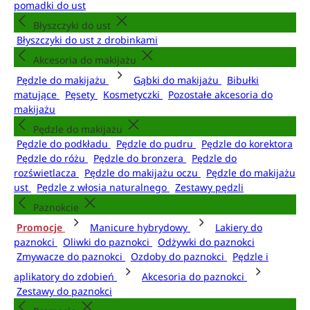
pomadki do ust
Błyszczyki do ust
Błyszczyki do ust z drobinkami
Akcesoria do makijażu
Pędzle do makijażu
Gąbki do makijażu
Bibułki
matujące
Pęsety
Kosmetyczki
Pozostałe akcesoria do
makijażu
Pędzle do makijażu
Pędzle do podkładu
Pędzle do pudru
Pędzle do korektora
Pędzle do różu
Pędzle do bronzera
Pędzle do
rozświetlacza
Pędzle do makijażu oczu
Pędzle do makijażu
ust
Pędzle z włosia naturalnego
Zestawy pędzli
Paznokcie
Promocje
Manicure hybrydowy
Lakiery do
paznokci
Oliwki do paznokci
Odżywki do paznokci
Zmywacze do paznokci
Ozdoby do paznokci
Pędzle i
aplikatory do zdobień
Akcesoria do paznokci
Zestawy do paznokci