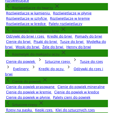
rozświetlające
Rozświetlacze do twarzy
Rozświetlacze w kamieniu
Rozświetlacze w płynie
Rozświetlacze w sztyfcie
Rozświetlacze w kremie
Rozświetlacze w kredce
Palety rozświetlaczy
Kosmetyki do makijażu brwi
Odżywki do brwi i rzęs
Kredki do brwi
Pomady do brwi
Cienie do brwi
Pisaki do brwi
Tusze do brwi
Mydełka do
brwi
Woski do brwi
Żele do brwi
Henny do brwi
Kosmetyki do makijażu oczu
Cienie do powiek
Sztuczne rzęsy
Tusze do rzęs
Eyelinery
Kredki do oczu
Odżywki do rzęs i
brwi
Cienie do powiek
Cienie do powiek prasowane
Cienie do powiek mineralne
Cienie do powiek w kremie
Cienie do powiek w kredce
Cienie do powiek w płynie
Palety cieni do powiek
Sztuczne rzęsy
Rzęsy na pasku
Kępki rzęs
Klej do sztucznych rzęs