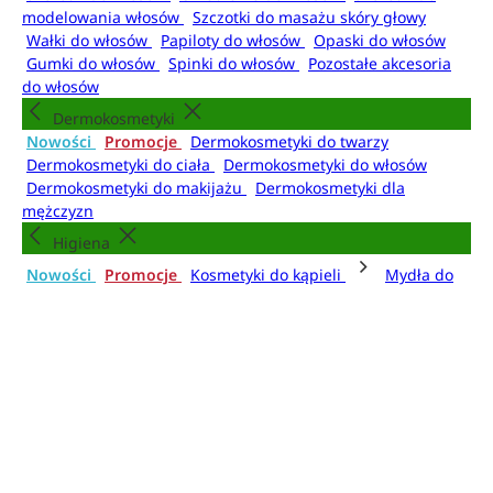
modelowania włosów
Szczotki do masażu skóry głowy
Wałki do włosów
Papiloty do włosów
Opaski do włosów
Gumki do włosów
Spinki do włosów
Pozostałe akcesoria
do włosów
Dermokosmetyki
Nowości
Promocje
Dermokosmetyki do twarzy
Dermokosmetyki do ciała
Dermokosmetyki do włosów
Dermokosmetyki do makijażu
Dermokosmetyki dla
mężczyzn
Higiena
Nowości
Promocje
Kosmetyki do kąpieli
Mydła do
rąk
Dezodoranty i antyperspiranty
Mgiełki do
ciała
Higiena jamy ustnej
Higiena intymna
Artykuły higieniczne
Kosmetyki do kąpieli
Żele i pianki pod prysznic
Płyny do kąpieli
Olejki do
kąpieli
Kule do kąpieli
Sole do kąpieli
Pudry do kąpieli
Akcesoria do kąpieli