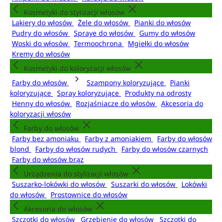
Kosmetyki do stylizacji włosów
Lakiery do włosów
Żele do włosów
Pianki do włosów
Pudry do włosów
Spraye do włosów
Gumy do włosów
Woski do włosów
Termoochrona
Mgiełki do włosów
Kremy do włosów
Kosmetyki do koloryzacji włosów
Farby do włosów
Szampony koloryzujące
Pianki
koloryzujące
Spray koloryzujące
Produkty na odrosty
Henny do włosów
Rozjaśniacze do włosów
Akcesoria do
koloryzacji włosów
Farby do włosów
Farby bez amoniaku
Farby z amoniakiem
Farby do włosów
blond
Farby do włosów rudych
Farby do włosów czarnych
Farby do włosów brąz
Urządzenia do stylizacji włosów
Suszarko-lokówki do włosów
Suszarki do włosów
Lokówki
do włosów
Prostownice do włosów
Akcesoria do włosów
Szczotki do włosów
Grzebienie do włosów
Szczotki do