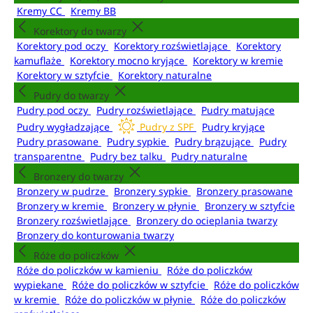
Kremy CC
Kremy BB
Korektory do twarzy
Korektory pod oczy
Korektory rozświetlające
Korektory
kamuflaże
Korektory mocno kryjące
Korektory w kremie
Korektory w sztyfcie
Korektory naturalne
Pudry do twarzy
Pudry pod oczy
Pudry rozświetlające
Pudry matujące
Pudry wygładzające
Pudry z SPF
Pudry kryjące
Pudry prasowane
Pudry sypkie
Pudry brązujące
Pudry
transparentne
Pudry bez talku
Pudry naturalne
Bronzery do twarzy
Bronzery w pudrze
Bronzery sypkie
Bronzery prasowane
Bronzery w kremie
Bronzery w płynie
Bronzery w sztyfcie
Bronzery rozświetlające
Bronzery do ocieplania twarzy
Bronzery do konturowania twarzy
Róże do policzków
Róże do policzków w kamieniu
Róże do policzków
wypiekane
Róże do policzków w sztyfcie
Róże do policzków
w kremie
Róże do policzków w płynie
Róże do policzków