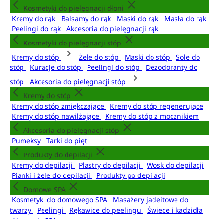
Kosmetyki do pielęgnacji dłoni
Kremy do rąk
Balsamy do rąk
Maski do rąk
Masła do rąk
Peelingi do rąk
Akcesoria do pielęgnacji rąk
Kosmetyki do pielęgnacji stóp
Kremy do stóp
Żele do stóp
Maski do stóp
Sole do
stóp
Kuracje do stóp
Peelingi do stóp
Dezodoranty do
stóp
Akcesoria do pielęgnacji stóp
Kremy do stóp
Kremy do stóp zmiękczające
Kremy do stóp regenerujące
Kremy do stóp nawilżające
Kremy do stóp z mocznikiem
Akcesoria do pielęgnacji stóp
Pumeksy
Tarki do pięt
Produkty do depilacji
Kremy do depilacji
Plastry do depilacji
Wosk do depilacji
Pianki i żele do depilacji
Produkty po depilacji
Domowe SPA
Kosmetyki do domowego SPA
Masażery jadeitowe do
twarzy
Peelingi
Rękawice do peelingu
Świece i kadzidła