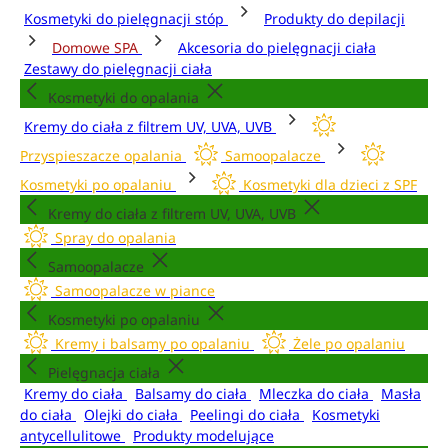
Kosmetyki do pielęgnacji stóp
Produkty do depilacji
Domowe SPA
Akcesoria do pielęgnacji ciała
Zestawy do pielęgnacji ciała
Kosmetyki do opalania
Kremy do ciała z filtrem UV, UVA, UVB
Przyspieszacze opalania
Samoopalacze
Kosmetyki po opalaniu
Kosmetyki dla dzieci z SPF
Kremy do ciała z filtrem UV, UVA, UVB
Spray do opalania
Samoopalacze
Samoopalacze w piance
Kosmetyki po opalaniu
Kremy i balsamy po opalaniu
Żele po opalaniu
Pielęgnacja ciała
Kremy do ciała
Balsamy do ciała
Mleczka do ciała
Masła
do ciała
Olejki do ciała
Peelingi do ciała
Kosmetyki
antycellulitowe
Produkty modelujące