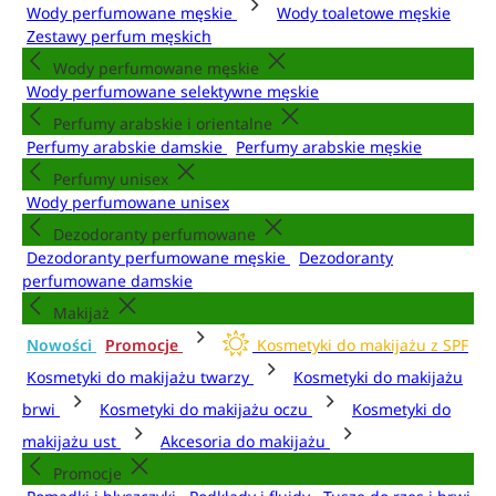
Wody perfumowane męskie
Wody toaletowe męskie
Zestawy perfum męskich
Wody perfumowane męskie
Wody perfumowane selektywne męskie
Perfumy arabskie i orientalne
Perfumy arabskie damskie
Perfumy arabskie męskie
Perfumy unisex
Wody perfumowane unisex
Dezodoranty perfumowane
Dezodoranty perfumowane męskie
Dezodoranty
perfumowane damskie
Makijaż
Nowości
Promocje
Kosmetyki do makijażu z SPF
Kosmetyki do makijażu twarzy
Kosmetyki do makijażu
brwi
Kosmetyki do makijażu oczu
Kosmetyki do
makijażu ust
Akcesoria do makijażu
Promocje