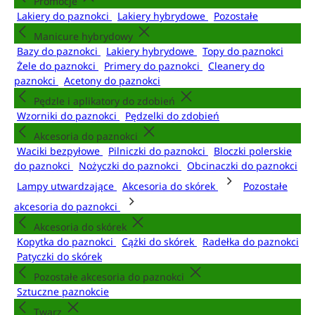
Promocje
Lakiery do paznokci
Lakiery hybrydowe
Pozostałe
Manicure hybrydowy
Bazy do paznokci
Lakiery hybrydowe
Topy do paznokci
Żele do paznokci
Primery do paznokci
Cleanery do
paznokci
Acetony do paznokci
Pędzle i aplikatory do zdobień
Wzorniki do paznokci
Pędzelki do zdobień
Akcesoria do paznokci
Waciki bezpyłowe
Pilniczki do paznokci
Bloczki polerskie
do paznokci
Nożyczki do paznokci
Obcinaczki do paznokci
Lampy utwardzające
Akcesoria do skórek
Pozostałe
akcesoria do paznokci
Akcesoria do skórek
Kopytka do paznokci
Cążki do skórek
Radełka do paznokci
Patyczki do skórek
Pozostałe akcesoria do paznokci
Sztuczne paznokcie
Twarz