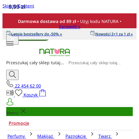
Skip to Content
9,99 zł
Ilość
Darmowa dostawa od 89 zł
• Użyj kodu NATURA •
Sprawdź »
Letnie bestsellery do -50% »
Nowości 2+1 za 1 zł »
Dodaj do koszyka
Przeszukaj cały sklep tutaj...
22 454 62 00
Koszyk
Menu
Promocje
Perfumy
Makijaż
Paznokcie
Twarz