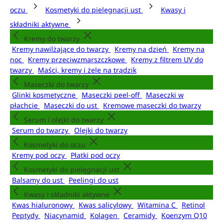
oczu
Kosmetyki do pielęgnacji ust
Kwasy i
składniki aktywne
Kremy do twarzy
Kremy nawilżające do twarzy
Kremy na dzień
Kremy na
noc
Kremy przeciwzmarszczkowe
Kremy z filtrem UV do
twarzy
Maści, kremy i żele na trądzik
Maseczki do twarzy
Glinki kosmetyczne
Maseczki peel-off
Maseczki w
płachcie
Maseczki do ust
Kremowe maseczki do twarzy
Serum i olejki do twarzy
Serum do twarzy
Olejki do twarzy
Kosmetyki do oczu
Kremy pod oczy
Płatki pod oczy
Kosmetyki do pielęgnacji ust
Balsamy do ust
Peelingi do ust
Kwasy i składniki aktywne
Kwas hialuronowy
Kwas salicylowy
Witamina C
Retinol
Peptydy
Niacynamid
Kolagen
Ceramidy
Koenzym Q10