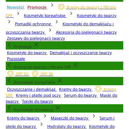
Nowości
Promocje
Kremy do twarzy z filtrem
SPF
Kosmetyki koreańskie
Kosmetyki do twarzy
Pomadki ochronne
Kosmetyki do demakijażu i
oczyszczania twarzy
Akcesoria do pielęgnacji twarzy
Zestawy do pielęgnacji twarzy
Promocje
Kosmetyki do twarzy
Demakijaż i oczyszczanie twarzy
Pozostałe
Kremy do twarzy z filtrem SPF
SPF 50
SPF 30
Kosmetyki koreańskie
Oczyszczanie i demakijaż
Kremy do twarzy
Kremy
SPF
Kremy i płatki pod oczy
Serum do twarzy
Maski do
twarzy
Toniki do twarzy
Kosmetyki do twarzy
Kremy do twarzy
Maseczki do twarzy
Serum i
olejki do twarzy
Hydrolaty do twarzy
Kosmetyki do