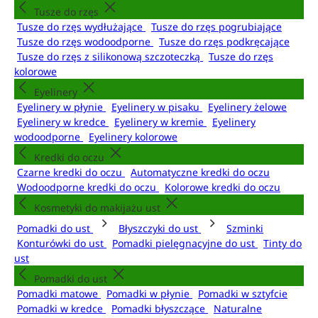
Tusze do rzęs
Tusze do rzęs wydłużające
Tusze do rzęs pogrubiające
Tusze do rzęs wodoodporne
Tusze do rzęs podkręcające
Tusze do rzęs z silikonową szczoteczką
Tusze do rzęs
kolorowe
Eyelinery
Eyelinery w płynie
Eyelinery w pisaku
Eyelinery żelowe
Eyelinery w kredce
Eyelinery w kremie
Eyelinery
wodoodporne
Eyelinery kolorowe
Kredki do oczu
Czarne kredki do oczu
Automatyczne kredki do oczu
Wodoodporne kredki do oczu
Kolorowe kredki do oczu
Kosmetyki do makijażu ust
Pomadki do ust
Błyszczyki do ust
Szminki
Konturówki do ust
Pomadki pielęgnacyjne do ust
Tinty do
ust
Pomadki do ust
Pomadki matowe
Pomadki w płynie
Pomadki w sztyfcie
Pomadki w kredce
Pomadki błyszczące
Naturalne