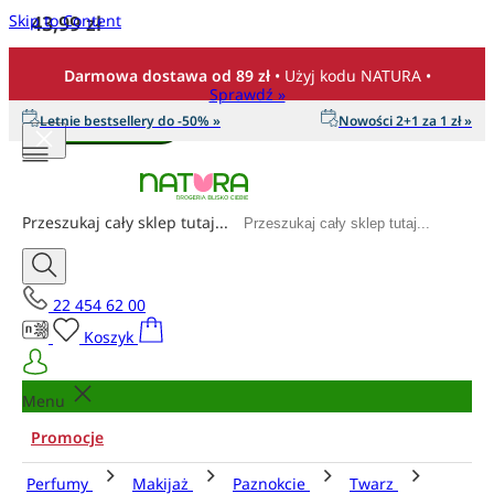
Skip to Content
43,99 zł
Ilość
Darmowa dostawa od 89 zł
• Użyj kodu NATURA •
Sprawdź »
Letnie bestsellery do -50% »
Nowości 2+1 za 1 zł »
Dodaj do koszyka
Przeszukaj cały sklep tutaj...
22 454 62 00
Koszyk
Menu
Promocje
Perfumy
Makijaż
Paznokcie
Twarz