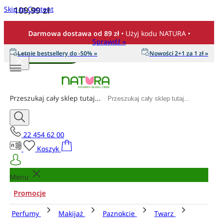
Skip to Content
109,99 zł
Ilość
Darmowa dostawa od 89 zł
• Użyj kodu NATURA •
Sprawdź »
Letnie bestsellery do -50% »
Nowości 2+1 za 1 zł »
Dodaj do koszyka
Przeszukaj cały sklep tutaj...
22 454 62 00
Koszyk
Menu
Promocje
Perfumy
Makijaż
Paznokcie
Twarz