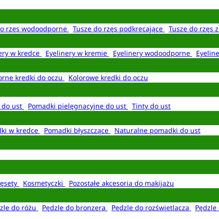
do rzęs wodoodporne
Tusze do rzęs podkręcające
Tusze do rzęs 
ery w kredce
Eyelinery w kremie
Eyelinery wodoodporne
Eyelin
rne kredki do oczu
Kolorowe kredki do oczu
 do ust
Pomadki pielęgnacyjne do ust
Tinty do ust
ki w kredce
Pomadki błyszczące
Naturalne pomadki do ust
ęsety
Kosmetyczki
Pozostałe akcesoria do makijażu
zle do różu
Pędzle do bronzera
Pędzle do rozświetlacza
Pędzle