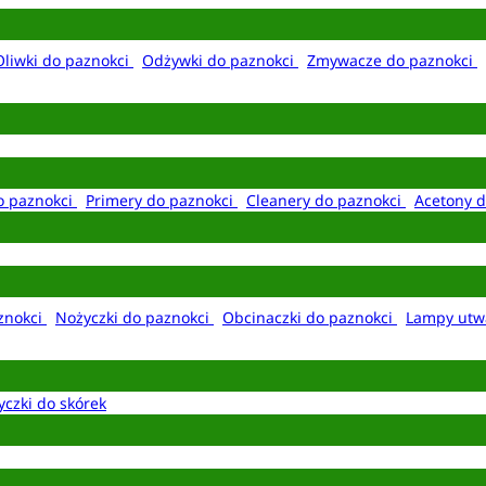
Oliwki do paznokci
Odżywki do paznokci
Zmywacze do paznokci
o paznokci
Primery do paznokci
Cleanery do paznokci
Acetony d
aznokci
Nożyczki do paznokci
Obcinaczki do paznokci
Lampy utw
yczki do skórek