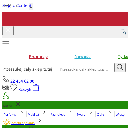
Skip to Content
Ilość
Dodaj do koszyka
L
Promocje
Nowości
Tylk
Przeszukaj cały sklep tutaj...
22 454 62 00
Koszyk
Menu
Perfumy
Makijaż
Paznokcie
Twarz
Ciało
Włosy
Strefa opalania