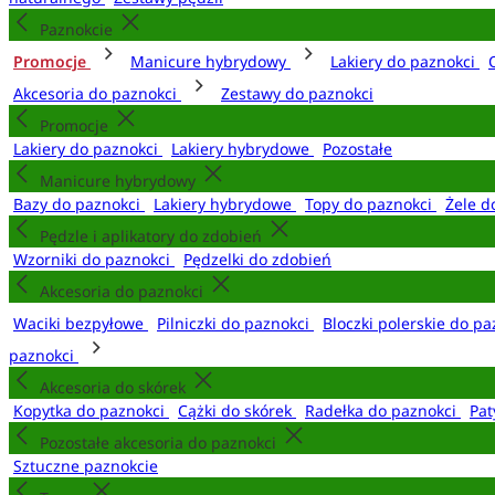
Paznokcie
Promocje
Manicure hybrydowy
Lakiery do paznokci
Akcesoria do paznokci
Zestawy do paznokci
Promocje
Lakiery do paznokci
Lakiery hybrydowe
Pozostałe
Manicure hybrydowy
Bazy do paznokci
Lakiery hybrydowe
Topy do paznokci
Żele d
Pędzle i aplikatory do zdobień
Wzorniki do paznokci
Pędzelki do zdobień
Akcesoria do paznokci
Waciki bezpyłowe
Pilniczki do paznokci
Bloczki polerskie do p
paznokci
Akcesoria do skórek
Kopytka do paznokci
Cążki do skórek
Radełka do paznokci
Pat
Pozostałe akcesoria do paznokci
Sztuczne paznokcie