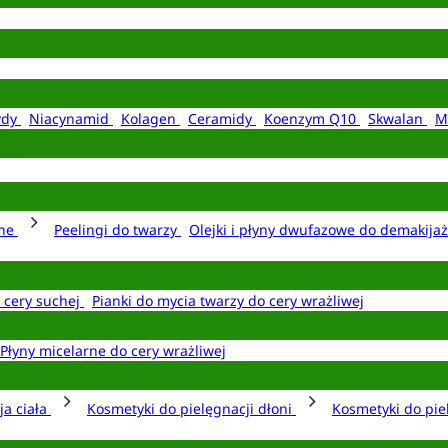
ydy
Niacynamid
Kolagen
Ceramidy
Koenzym Q10
Skwalan
M
rne
Peelingi do twarzy
Olejki i płyny dwufazowe do demakija
o cery suchej
Pianki do mycia twarzy do cery wrażliwej
Płyny micelarne do cery wrażliwej
ja ciała
Kosmetyki do pielęgnacji dłoni
Kosmetyki do pie