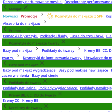
Dezodoranty perfumowane męskie
Dezodoranty perfumowane 
Makijaż
Nowości
Promocje
Kosmetyki do makijażu z SPF
Kos
Akcesoria do makijażu
Promocje
Pomadki i błyszczyki
Podkłady i fluidy
Tusze do rzęs i brwi
Cie
Kosmetyki do makijażu twarzy
Bazy pod makijaż
Podkłady do twarzy
Kremy BB, CC, D
twarzy
Kosmetyki do konturowania twarzy
Utrwalacze do m
Bazy pod makijaż
Bazy pod makijaż wygładzające
Bazy pod makijaż nawilżające
zaczerwienienia
Bazy pod cienie
Podkłady do twarzy
Podkłady naturalne
Podkłady wygładzające
Podkłady nawilżaj
Kremy BB, CC, DD do twarzy
Kremy CC
Kremy BB
Korektory do twarzy