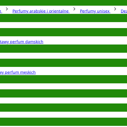
ie
Perfumy arabskie i orientalne
Perfumy unisex
De
tawy perfum damskich
wy perfum męskich