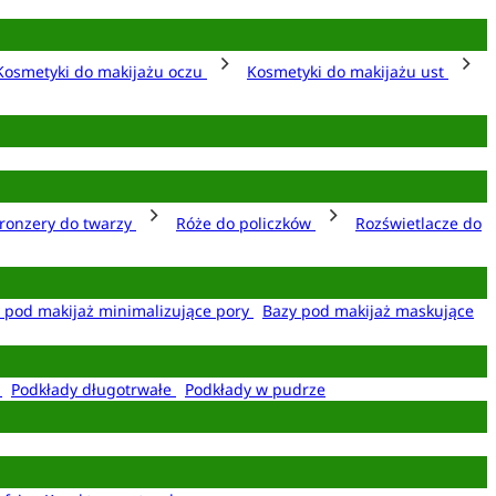
Kosmetyki do makijażu oczu
Kosmetyki do makijażu ust
ronzery do twarzy
Róże do policzków
Rozświetlacze do
 pod makijaż minimalizujące pory
Bazy pod makijaż maskujące
e
Podkłady długotrwałe
Podkłady w pudrze