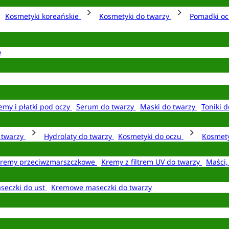
Kosmetyki koreańskie
Kosmetyki do twarzy
Pomadki o
e
emy i płatki pod oczy
Serum do twarzy
Maski do twarzy
Toniki d
o twarzy
Hydrolaty do twarzy
Kosmetyki do oczu
Kosmety
remy przeciwzmarszczkowe
Kremy z filtrem UV do twarzy
Maści,
seczki do ust
Kremowe maseczki do twarzy