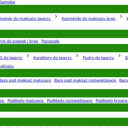
damskie
metyki do makijażu twarzy
Kosmetyki do makijażu brwi
nie do powiek i brwi
Pozostałe
D do twarzy
Korektory do twarzy
Pudry do twarzy
B
akijażu
Bazy pod makijaż matujące
Bazy pod makijaż rozświetlające
Bazy
ące
Podkłady matujące
Podkłady rozświetlające
Podkłady kryjąc