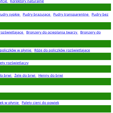
yfcie
Korektory naturalne
Pudry sypkie
Pudry brązujące
Pudry transparentne
Pudry bez
rozświetlające
Bronzery do ocieplania twarzy
Bronzery do
policzków w płynie
Róże do policzków rozświetlające
ety rozświetlaczy
do brwi
Żele do brwi
Henny do brwi
ek w płynie
Palety cieni do powiek