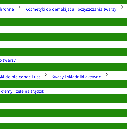
chronne
Kosmetyki do demakijażu i oczyszczania twarzy
o twarzy
ki do pielęgnacji ust
Kwasy i składniki aktywne
 kremy i żele na trądzik