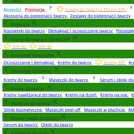
Twarz
Nowości
Promocje
Kremy do twarzy z filtrem SPF
Akcesoria do pielęgnacji twarzy
Zestawy do pielęgnacji twarzy
Promocje
Kosmetyki do twarzy
Demakijaż i oczyszczanie twarzy
Pozostał
Kremy do twarzy z filtrem SPF
SPF 50
SPF 30
Kosmetyki koreańskie
Oczyszczanie i demakijaż
Kremy do twarzy
Kremy SPF
Kr
Kosmetyki do twarzy
Kremy do twarzy
Maseczki do twarzy
Serum i olejki d
Kremy do twarzy
Kremy nawilżające do twarzy
Kremy na dzień
Kremy na noc
K
Maseczki do twarzy
Glinki kosmetyczne
Maseczki peel-off
Maseczki w płachcie
Ma
Serum i olejki do twarzy
Serum do twarzy
Olejki do twarzy
Kosmetyki do oczu