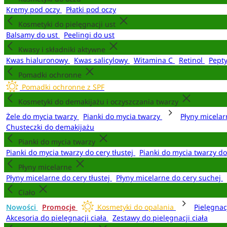
Kremy pod oczy
Płatki pod oczy
Kosmetyki do pielęgnacji ust
Balsamy do ust
Peelingi do ust
Kwasy i składniki aktywne
Kwas hialuronowy
Kwas salicylowy
Witamina C
Retinol
Pept
Pomadki ochronne
Pomadki ochronne z SPF
Kosmetyki do demakijażu i oczyszczania twarzy
Żele do mycia twarzy
Pianki do mycia twarzy
Płyny micela
Chusteczki do demakijażu
Pianki do mycia twarzy
Pianki do mycia twarzy do cery tłustej
Pianki do mycia twarzy d
Płyny micelarne
Płyny micelarne do cery tłustej
Płyny micelarne do cery suchej
Ciało
Nowości
Promocje
Kosmetyki do opalania
Pielęgnac
Akcesoria do pielęgnacji ciała
Zestawy do pielęgnacji ciała