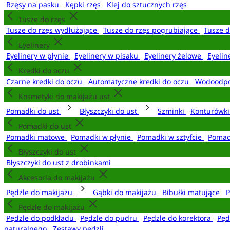
Rzęsy na pasku
Kępki rzęs
Klej do sztucznych rzęs
Tusze do rzęs
Tusze do rzęs wydłużające
Tusze do rzęs pogrubiające
Tusze 
Eyelinery
Eyelinery w płynie
Eyelinery w pisaku
Eyelinery żelowe
Eyelin
Kredki do oczu
Czarne kredki do oczu
Automatyczne kredki do oczu
Wodoodpo
Kosmetyki do makijażu ust
Pomadki do ust
Błyszczyki do ust
Szminki
Konturówki
Pomadki do ust
Pomadki matowe
Pomadki w płynie
Pomadki w sztyfcie
Pomad
Błyszczyki do ust
Błyszczyki do ust z drobinkami
Akcesoria do makijażu
Pędzle do makijażu
Gąbki do makijażu
Bibułki matujące
P
Pędzle do makijażu
Pędzle do podkładu
Pędzle do pudru
Pędzle do korektora
Pęd
naturalnego
Zestawy pędzli