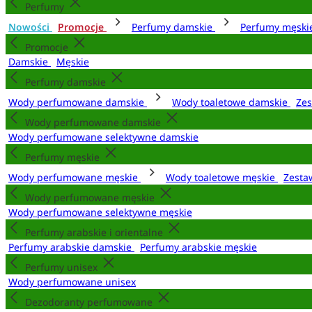
Perfumy
Nowości
Promocje
Perfumy damskie
Perfumy męsk
Promocje
Damskie
Męskie
Perfumy damskie
Wody perfumowane damskie
Wody toaletowe damskie
Zes
Wody perfumowane damskie
Wody perfumowane selektywne damskie
Perfumy męskie
Wody perfumowane męskie
Wody toaletowe męskie
Zesta
Wody perfumowane męskie
Wody perfumowane selektywne męskie
Perfumy arabskie i orientalne
Perfumy arabskie damskie
Perfumy arabskie męskie
Perfumy unisex
Wody perfumowane unisex
Dezodoranty perfumowane