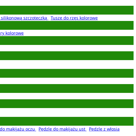
z silikonową szczoteczką
Tusze do rzęs kolorowe
ery kolorowe
 do makijażu oczu
Pędzle do makijażu ust
Pędzle z włosia