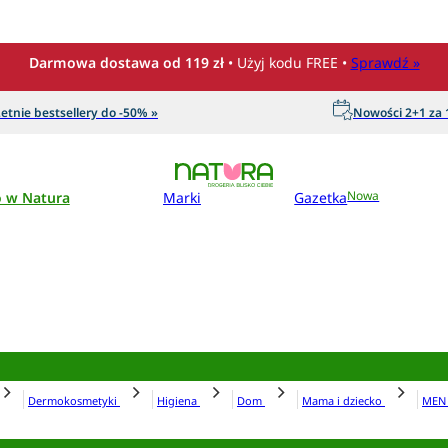
Darmowa dostawa od 119 zł
• Użyj kodu FREE •
Sprawdź »
etnie bestsellery do -50% »
Nowości 2+1 za 1
o w Natura
Marki
Gazetka
Nowa
Dermokosmetyki
Higiena
Dom
Mama i dziecko
ME