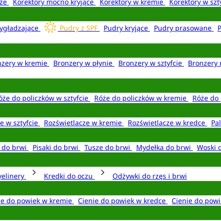
aże
Korektory mocno kryjące
Korektory w kremie
Korektory w szt
ygładzające
Pudry z SPF
Pudry kryjące
Pudry prasowane
nzery w kremie
Bronzery w płynie
Bronzery w sztyfcie
Bronzery 
óże do policzków w sztyfcie
Róże do policzków w kremie
Róże do 
e w sztyfcie
Rozświetlacze w kremie
Rozświetlacze w kredce
Pal
e do brwi
Pisaki do brwi
Tusze do brwi
Mydełka do brwi
Woski 
yelinery
Kredki do oczu
Odżywki do rzęs i brwi
ie do powiek w kremie
Cienie do powiek w kredce
Cienie do powi