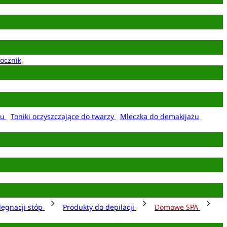
ocznik
żu
Toniki oczyszczające do twarzy
Mleczka do demakijażu
lęgnacji stóp
Produkty do depilacji
Domowe SPA