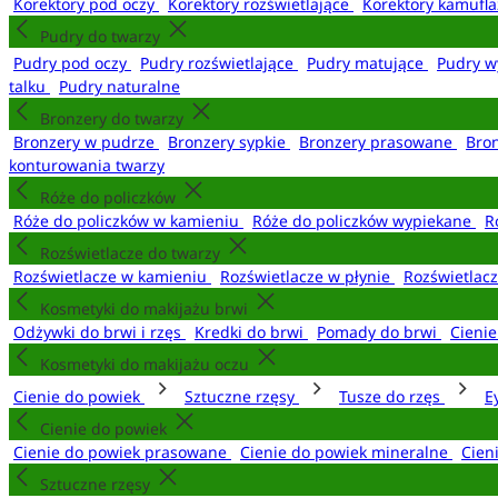
Korektory pod oczy
Korektory rozświetlające
Korektory kamufl
Pudry do twarzy
Pudry pod oczy
Pudry rozświetlające
Pudry matujące
Pudry w
talku
Pudry naturalne
Bronzery do twarzy
Bronzery w pudrze
Bronzery sypkie
Bronzery prasowane
Bro
konturowania twarzy
Róże do policzków
Róże do policzków w kamieniu
Róże do policzków wypiekane
R
Rozświetlacze do twarzy
Rozświetlacze w kamieniu
Rozświetlacze w płynie
Rozświetlacz
Kosmetyki do makijażu brwi
Odżywki do brwi i rzęs
Kredki do brwi
Pomady do brwi
Cieni
Kosmetyki do makijażu oczu
Cienie do powiek
Sztuczne rzęsy
Tusze do rzęs
E
Cienie do powiek
Cienie do powiek prasowane
Cienie do powiek mineralne
Cien
Sztuczne rzęsy