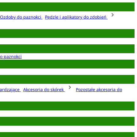
Ozdoby do paznokci
Pędzle i aplikatory do zdobień
o paznokci
ardzające
Akcesoria do skórek
Pozostałe akcesoria do