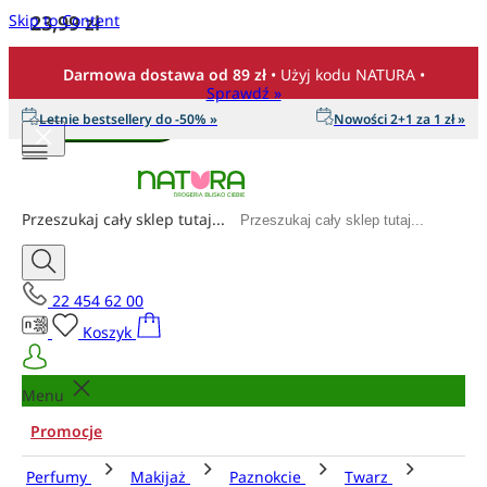
Skip to Content
23,99 zł
Ilość
Darmowa dostawa od 89 zł
• Użyj kodu NATURA •
Sprawdź »
Letnie bestsellery do -50% »
Nowości 2+1 za 1 zł »
Dodaj do koszyka
Przeszukaj cały sklep tutaj...
22 454 62 00
Koszyk
Menu
Promocje
Perfumy
Makijaż
Paznokcie
Twarz