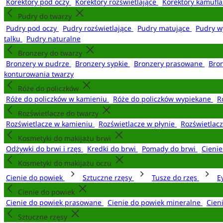
Korektory pod oczy
Korektory rozświetlające
Korektory kamufl
Pudry do twarzy
Pudry pod oczy
Pudry rozświetlające
Pudry matujące
Pudry w
talku
Pudry naturalne
Bronzery do twarzy
Bronzery w pudrze
Bronzery sypkie
Bronzery prasowane
Bro
konturowania twarzy
Róże do policzków
Róże do policzków w kamieniu
Róże do policzków wypiekane
R
Rozświetlacze do twarzy
Rozświetlacze w kamieniu
Rozświetlacze w płynie
Rozświetlacz
Kosmetyki do makijażu brwi
Odżywki do brwi i rzęs
Kredki do brwi
Pomady do brwi
Cieni
Kosmetyki do makijażu oczu
Cienie do powiek
Sztuczne rzęsy
Tusze do rzęs
E
Cienie do powiek
Cienie do powiek prasowane
Cienie do powiek mineralne
Cien
Sztuczne rzęsy