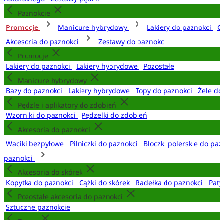
Paznokcie
Promocje
Manicure hybrydowy
Lakiery do paznokci
Akcesoria do paznokci
Zestawy do paznokci
Promocje
Lakiery do paznokci
Lakiery hybrydowe
Pozostałe
Manicure hybrydowy
Bazy do paznokci
Lakiery hybrydowe
Topy do paznokci
Żele d
Pędzle i aplikatory do zdobień
Wzorniki do paznokci
Pędzelki do zdobień
Akcesoria do paznokci
Waciki bezpyłowe
Pilniczki do paznokci
Bloczki polerskie do p
paznokci
Akcesoria do skórek
Kopytka do paznokci
Cążki do skórek
Radełka do paznokci
Pat
Pozostałe akcesoria do paznokci
Sztuczne paznokcie