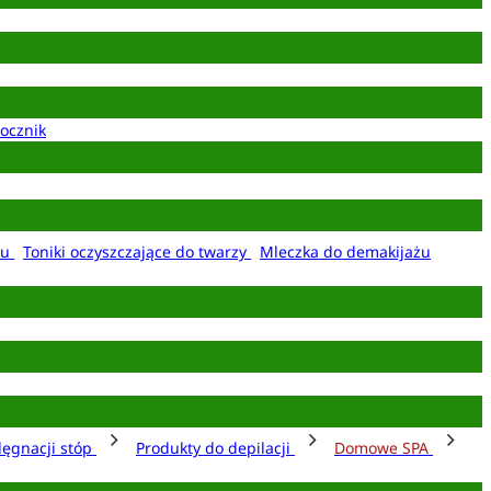
ocznik
żu
Toniki oczyszczające do twarzy
Mleczka do demakijażu
lęgnacji stóp
Produkty do depilacji
Domowe SPA