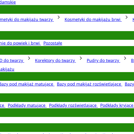
damskie
metyki do makijażu twarzy
Kosmetyki do makijażu brwi
nie do powiek i brwi
Pozostałe
D do twarzy
Korektory do twarzy
Pudry do twarzy
B
akijażu
Bazy pod makijaż matujące
Bazy pod makijaż rozświetlające
Bazy
ące
Podkłady matujące
Podkłady rozświetlające
Podkłady kryjąc