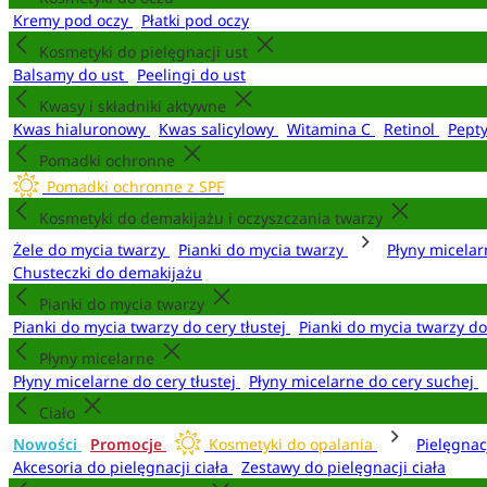
Kremy pod oczy
Płatki pod oczy
Kosmetyki do pielęgnacji ust
Balsamy do ust
Peelingi do ust
Kwasy i składniki aktywne
Kwas hialuronowy
Kwas salicylowy
Witamina C
Retinol
Pept
Pomadki ochronne
Pomadki ochronne z SPF
Kosmetyki do demakijażu i oczyszczania twarzy
Żele do mycia twarzy
Pianki do mycia twarzy
Płyny micela
Chusteczki do demakijażu
Pianki do mycia twarzy
Pianki do mycia twarzy do cery tłustej
Pianki do mycia twarzy d
Płyny micelarne
Płyny micelarne do cery tłustej
Płyny micelarne do cery suchej
Ciało
Nowości
Promocje
Kosmetyki do opalania
Pielęgnac
Akcesoria do pielęgnacji ciała
Zestawy do pielęgnacji ciała