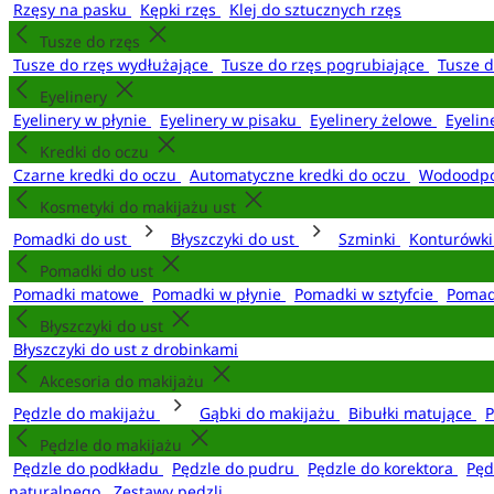
Rzęsy na pasku
Kępki rzęs
Klej do sztucznych rzęs
Tusze do rzęs
Tusze do rzęs wydłużające
Tusze do rzęs pogrubiające
Tusze 
Eyelinery
Eyelinery w płynie
Eyelinery w pisaku
Eyelinery żelowe
Eyelin
Kredki do oczu
Czarne kredki do oczu
Automatyczne kredki do oczu
Wodoodpo
Kosmetyki do makijażu ust
Pomadki do ust
Błyszczyki do ust
Szminki
Konturówki
Pomadki do ust
Pomadki matowe
Pomadki w płynie
Pomadki w sztyfcie
Pomad
Błyszczyki do ust
Błyszczyki do ust z drobinkami
Akcesoria do makijażu
Pędzle do makijażu
Gąbki do makijażu
Bibułki matujące
P
Pędzle do makijażu
Pędzle do podkładu
Pędzle do pudru
Pędzle do korektora
Pęd
naturalnego
Zestawy pędzli