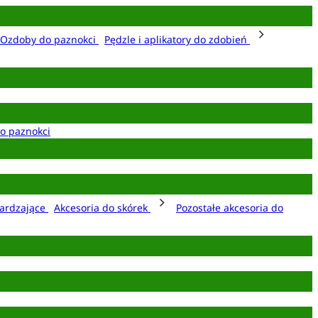
Ozdoby do paznokci
Pędzle i aplikatory do zdobień
o paznokci
ardzające
Akcesoria do skórek
Pozostałe akcesoria do