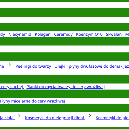
ydy
Niacynamid
Kolagen
Ceramidy
Koenzym Q10
Skwalan
M
rne
Peelingi do twarzy
Olejki i płyny dwufazowe do demakija
o cery suchej
Pianki do mycia twarzy do cery wrażliwej
Płyny micelarne do cery wrażliwej
ja ciała
Kosmetyki do pielęgnacji dłoni
Kosmetyki do pie