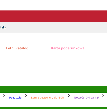
 zł »
Letni Katalog
Karta podarunkowa
N
Pozostałe
Letnie bestsellery do -50%
Nowości 2+1 za 1 zł