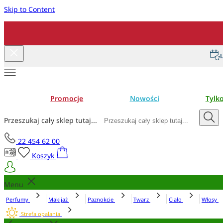
Skip to Content
L
Promocje
Nowości
Tylk
Przeszukaj cały sklep tutaj...
22 454 62 00
Koszyk
Menu
Perfumy
Makijaż
Paznokcie
Twarz
Ciało
Włosy
Strefa opalania