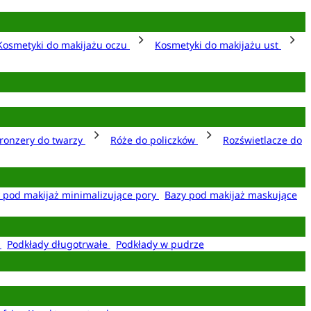
Kosmetyki do makijażu oczu
Kosmetyki do makijażu ust
ronzery do twarzy
Róże do policzków
Rozświetlacze do
 pod makijaż minimalizujące pory
Bazy pod makijaż maskujące
e
Podkłady długotrwałe
Podkłady w pudrze