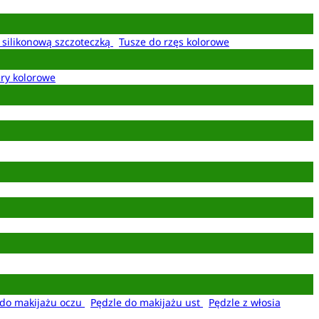
z silikonową szczoteczką
Tusze do rzęs kolorowe
ery kolorowe
 do makijażu oczu
Pędzle do makijażu ust
Pędzle z włosia