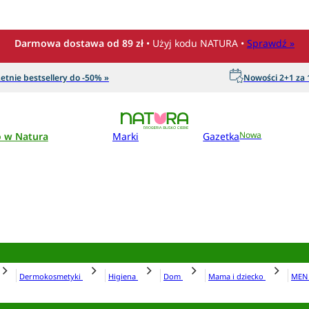
Darmowa dostawa od 89 zł
• Użyj kodu NATURA •
Sprawdź »
etnie bestsellery do -50% »
Nowości 2+1 za 1
o w Natura
Marki
Gazetka
Nowa
Dermokosmetyki
Higiena
Dom
Mama i dziecko
ME