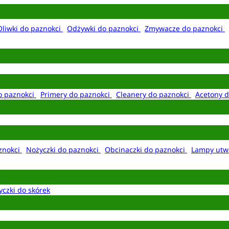
Oliwki do paznokci
Odżywki do paznokci
Zmywacze do paznokci
o paznokci
Primery do paznokci
Cleanery do paznokci
Acetony d
aznokci
Nożyczki do paznokci
Obcinaczki do paznokci
Lampy utw
yczki do skórek