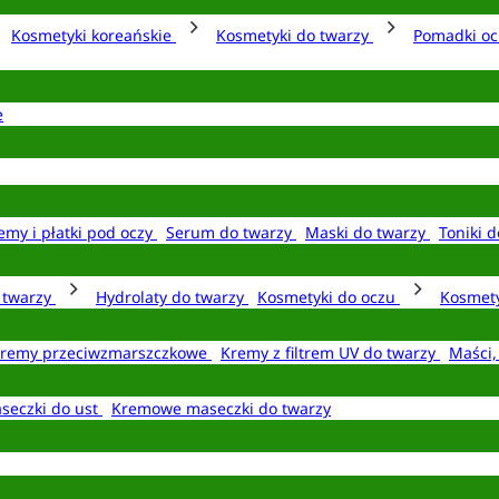
Kosmetyki koreańskie
Kosmetyki do twarzy
Pomadki o
e
emy i płatki pod oczy
Serum do twarzy
Maski do twarzy
Toniki d
o twarzy
Hydrolaty do twarzy
Kosmetyki do oczu
Kosmety
remy przeciwzmarszczkowe
Kremy z filtrem UV do twarzy
Maści,
seczki do ust
Kremowe maseczki do twarzy