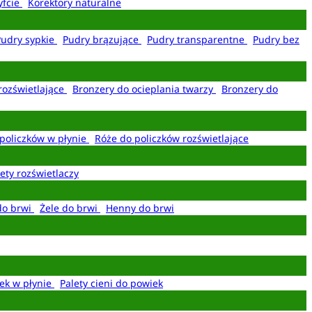
yfcie
Korektory naturalne
Pudry sypkie
Pudry brązujące
Pudry transparentne
Pudry bez
rozświetlające
Bronzery do ocieplania twarzy
Bronzery do
policzków w płynie
Róże do policzków rozświetlające
ety rozświetlaczy
do brwi
Żele do brwi
Henny do brwi
ek w płynie
Palety cieni do powiek