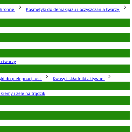
chronne
Kosmetyki do demakijażu i oczyszczania twarzy
o twarzy
ki do pielęgnacji ust
Kwasy i składniki aktywne
 kremy i żele na trądzik