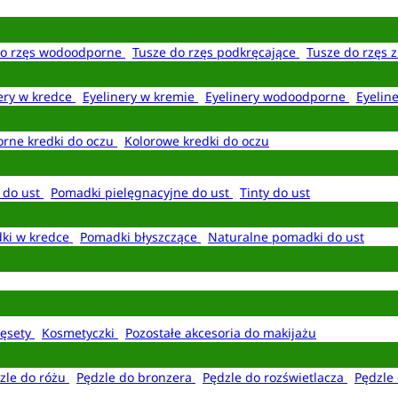
do rzęs wodoodporne
Tusze do rzęs podkręcające
Tusze do rzęs 
ery w kredce
Eyelinery w kremie
Eyelinery wodoodporne
Eyelin
rne kredki do oczu
Kolorowe kredki do oczu
 do ust
Pomadki pielęgnacyjne do ust
Tinty do ust
ki w kredce
Pomadki błyszczące
Naturalne pomadki do ust
ęsety
Kosmetyczki
Pozostałe akcesoria do makijażu
zle do różu
Pędzle do bronzera
Pędzle do rozświetlacza
Pędzle