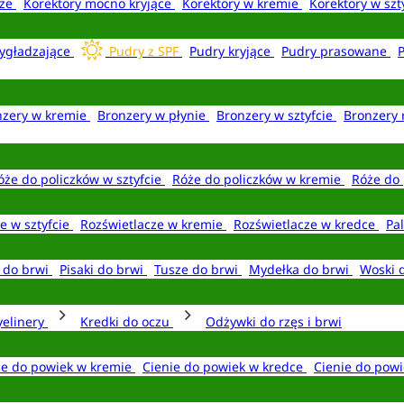
aże
Korektory mocno kryjące
Korektory w kremie
Korektory w szt
ygładzające
Pudry z SPF
Pudry kryjące
Pudry prasowane
nzery w kremie
Bronzery w płynie
Bronzery w sztyfcie
Bronzery 
óże do policzków w sztyfcie
Róże do policzków w kremie
Róże do 
e w sztyfcie
Rozświetlacze w kremie
Rozświetlacze w kredce
Pal
e do brwi
Pisaki do brwi
Tusze do brwi
Mydełka do brwi
Woski 
yelinery
Kredki do oczu
Odżywki do rzęs i brwi
ie do powiek w kremie
Cienie do powiek w kredce
Cienie do powi