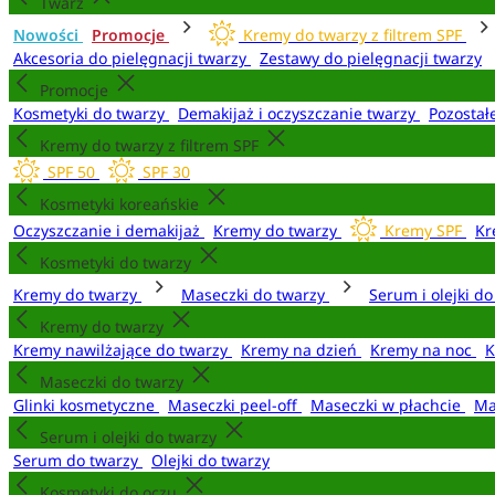
Twarz
Nowości
Promocje
Kremy do twarzy z filtrem SPF
Akcesoria do pielęgnacji twarzy
Zestawy do pielęgnacji twarzy
Promocje
Kosmetyki do twarzy
Demakijaż i oczyszczanie twarzy
Pozostał
Kremy do twarzy z filtrem SPF
SPF 50
SPF 30
Kosmetyki koreańskie
Oczyszczanie i demakijaż
Kremy do twarzy
Kremy SPF
Kr
Kosmetyki do twarzy
Kremy do twarzy
Maseczki do twarzy
Serum i olejki d
Kremy do twarzy
Kremy nawilżające do twarzy
Kremy na dzień
Kremy na noc
K
Maseczki do twarzy
Glinki kosmetyczne
Maseczki peel-off
Maseczki w płachcie
Ma
Serum i olejki do twarzy
Serum do twarzy
Olejki do twarzy
Kosmetyki do oczu