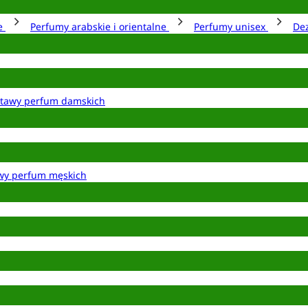
ie
Perfumy arabskie i orientalne
Perfumy unisex
De
tawy perfum damskich
wy perfum męskich