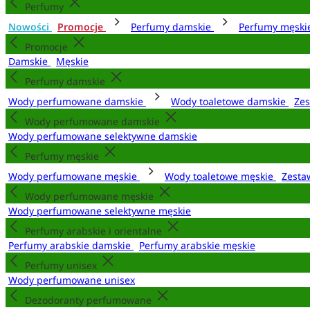
Perfumy
Nowości
Promocje
Perfumy damskie
Perfumy męsk
Promocje
Damskie
Męskie
Perfumy damskie
Wody perfumowane damskie
Wody toaletowe damskie
Zes
Wody perfumowane damskie
Wody perfumowane selektywne damskie
Perfumy męskie
Wody perfumowane męskie
Wody toaletowe męskie
Zesta
Wody perfumowane męskie
Wody perfumowane selektywne męskie
Perfumy arabskie i orientalne
Perfumy arabskie damskie
Perfumy arabskie męskie
Perfumy unisex
Wody perfumowane unisex
Dezodoranty perfumowane