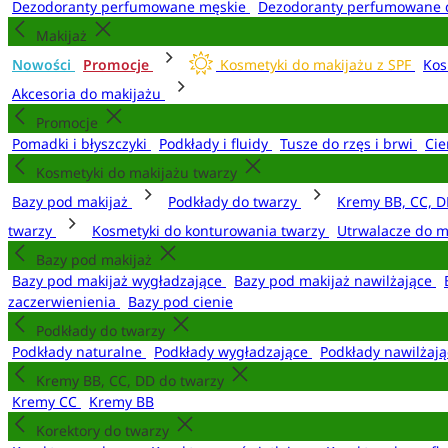
Dezodoranty perfumowane męskie
Dezodoranty perfumowane 
Makijaż
Nowości
Promocje
Kosmetyki do makijażu z SPF
Kos
Akcesoria do makijażu
Promocje
Pomadki i błyszczyki
Podkłady i fluidy
Tusze do rzęs i brwi
Cie
Kosmetyki do makijażu twarzy
Bazy pod makijaż
Podkłady do twarzy
Kremy BB, CC, D
twarzy
Kosmetyki do konturowania twarzy
Utrwalacze do m
Bazy pod makijaż
Bazy pod makijaż wygładzające
Bazy pod makijaż nawilżające
zaczerwienienia
Bazy pod cienie
Podkłady do twarzy
Podkłady naturalne
Podkłady wygładzające
Podkłady nawilżaj
Kremy BB, CC, DD do twarzy
Kremy CC
Kremy BB
Korektory do twarzy