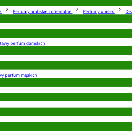
ie
Perfumy arabskie i orientalne
Perfumy unisex
De
tawy perfum damskich
wy perfum męskich