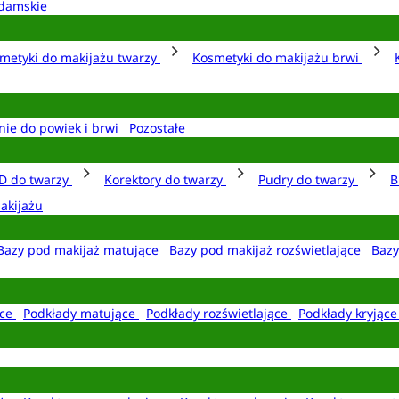
damskie
metyki do makijażu twarzy
Kosmetyki do makijażu brwi
nie do powiek i brwi
Pozostałe
D do twarzy
Korektory do twarzy
Pudry do twarzy
B
akijażu
Bazy pod makijaż matujące
Bazy pod makijaż rozświetlające
Bazy
ące
Podkłady matujące
Podkłady rozświetlające
Podkłady kryjąc