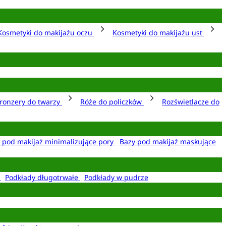
Kosmetyki do makijażu oczu
Kosmetyki do makijażu ust
ronzery do twarzy
Róże do policzków
Rozświetlacze do
 pod makijaż minimalizujące pory
Bazy pod makijaż maskujące
e
Podkłady długotrwałe
Podkłady w pudrze