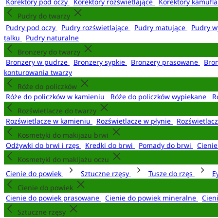
Korektory pod oczy
Korektory rozświetlające
Korektory kamufl
Pudry do twarzy
Pudry pod oczy
Pudry rozświetlające
Pudry matujące
Pudry w
talku
Pudry naturalne
Bronzery do twarzy
Bronzery w pudrze
Bronzery sypkie
Bronzery prasowane
Bro
konturowania twarzy
Róże do policzków
Róże do policzków w kamieniu
Róże do policzków wypiekane
R
Rozświetlacze do twarzy
Rozświetlacze w kamieniu
Rozświetlacze w płynie
Rozświetlacz
Kosmetyki do makijażu brwi
Odżywki do brwi i rzęs
Kredki do brwi
Pomady do brwi
Cieni
Kosmetyki do makijażu oczu
Cienie do powiek
Sztuczne rzęsy
Tusze do rzęs
E
Cienie do powiek
Cienie do powiek prasowane
Cienie do powiek mineralne
Cien
Sztuczne rzęsy