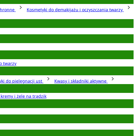
chronne
Kosmetyki do demakijażu i oczyszczania twarzy
o twarzy
ki do pielęgnacji ust
Kwasy i składniki aktywne
 kremy i żele na trądzik