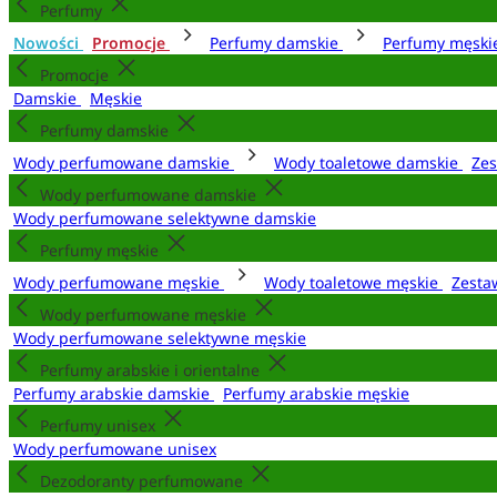
Perfumy
Nowości
Promocje
Perfumy damskie
Perfumy męsk
Promocje
Damskie
Męskie
Perfumy damskie
Wody perfumowane damskie
Wody toaletowe damskie
Zes
Wody perfumowane damskie
Wody perfumowane selektywne damskie
Perfumy męskie
Wody perfumowane męskie
Wody toaletowe męskie
Zesta
Wody perfumowane męskie
Wody perfumowane selektywne męskie
Perfumy arabskie i orientalne
Perfumy arabskie damskie
Perfumy arabskie męskie
Perfumy unisex
Wody perfumowane unisex
Dezodoranty perfumowane