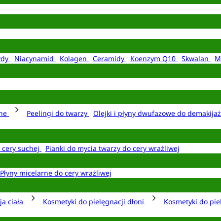
ydy
Niacynamid
Kolagen
Ceramidy
Koenzym Q10
Skwalan
M
rne
Peelingi do twarzy
Olejki i płyny dwufazowe do demakija
o cery suchej
Pianki do mycia twarzy do cery wrażliwej
Płyny micelarne do cery wrażliwej
ja ciała
Kosmetyki do pielęgnacji dłoni
Kosmetyki do pie