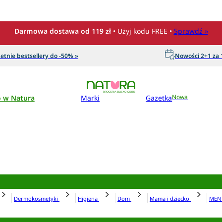
Darmowa dostawa od 119 zł
• Użyj kodu FREE •
Sprawdź »
etnie bestsellery do -50% »
Nowości 2+1 za 1
o w Natura
Marki
Gazetka
Nowa
Dermokosmetyki
Higiena
Dom
Mama i dziecko
ME