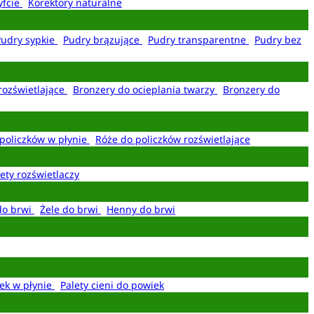
yfcie
Korektory naturalne
Pudry sypkie
Pudry brązujące
Pudry transparentne
Pudry bez
rozświetlające
Bronzery do ocieplania twarzy
Bronzery do
policzków w płynie
Róże do policzków rozświetlające
ety rozświetlaczy
do brwi
Żele do brwi
Henny do brwi
ek w płynie
Palety cieni do powiek