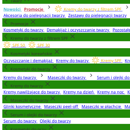
Twarz
Nowości
Promocje
Kremy do twarzy z filtrem SPF
Akcesoria do pielęgnacji twarzy
Zestawy do pielęgnacji twarzy
Promocje
Kosmetyki do twarzy
Demakijaż i oczyszczanie twarzy
Pozostał
Kremy do twarzy z filtrem SPF
SPF 50
SPF 30
Kosmetyki koreańskie
Oczyszczanie i demakijaż
Kremy do twarzy
Kremy SPF
Kr
Kosmetyki do twarzy
Kremy do twarzy
Maseczki do twarzy
Serum i olejki d
Kremy do twarzy
Kremy nawilżające do twarzy
Kremy na dzień
Kremy na noc
K
Maseczki do twarzy
Glinki kosmetyczne
Maseczki peel-off
Maseczki w płachcie
Ma
Serum i olejki do twarzy
Serum do twarzy
Olejki do twarzy
Kosmetyki do oczu