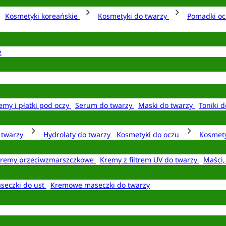
Kosmetyki koreańskie
Kosmetyki do twarzy
Pomadki o
e
emy i płatki pod oczy
Serum do twarzy
Maski do twarzy
Toniki d
o twarzy
Hydrolaty do twarzy
Kosmetyki do oczu
Kosmety
remy przeciwzmarszczkowe
Kremy z filtrem UV do twarzy
Maści,
seczki do ust
Kremowe maseczki do twarzy