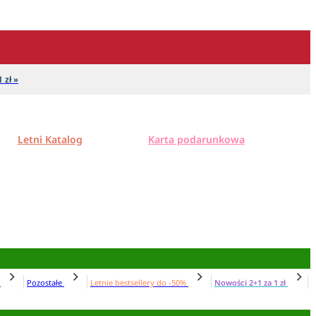
 zł »
Letni Katalog
Karta podarunkowa
N
Pozostałe
Letnie bestsellery do -50%
Nowości 2+1 za 1 zł