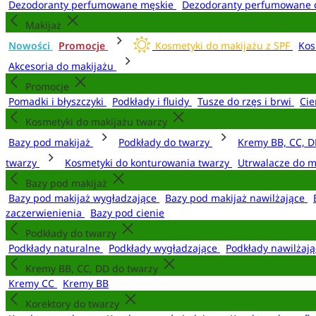
Dezodoranty perfumowane męskie
Dezodoranty perfumowane 
Makijaż
Nowości
Promocje
Kosmetyki do makijażu z SPF
Kos
Akcesoria do makijażu
Promocje
Pomadki i błyszczyki
Podkłady i fluidy
Tusze do rzęs i brwi
Cie
Kosmetyki do makijażu twarzy
Bazy pod makijaż
Podkłady do twarzy
Kremy BB, CC, D
twarzy
Kosmetyki do konturowania twarzy
Utrwalacze do m
Bazy pod makijaż
Bazy pod makijaż wygładzające
Bazy pod makijaż nawilżające
zaczerwienienia
Bazy pod cienie
Podkłady do twarzy
Podkłady naturalne
Podkłady wygładzające
Podkłady nawilżaj
Kremy BB, CC, DD do twarzy
Kremy CC
Kremy BB
Korektory do twarzy