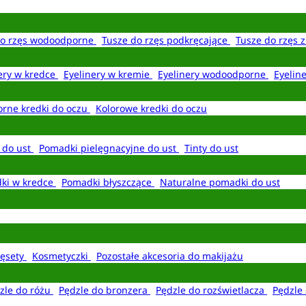
do rzęs wodoodporne
Tusze do rzęs podkręcające
Tusze do rzęs 
ery w kredce
Eyelinery w kremie
Eyelinery wodoodporne
Eyelin
rne kredki do oczu
Kolorowe kredki do oczu
 do ust
Pomadki pielęgnacyjne do ust
Tinty do ust
ki w kredce
Pomadki błyszczące
Naturalne pomadki do ust
ęsety
Kosmetyczki
Pozostałe akcesoria do makijażu
zle do różu
Pędzle do bronzera
Pędzle do rozświetlacza
Pędzle