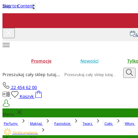
Skip to Content
Ilość
Dodaj do koszyka
L
Promocje
Nowości
Tylk
Przeszukaj cały sklep tutaj...
22 454 62 00
Koszyk
Menu
Perfumy
Makijaż
Paznokcie
Twarz
Ciało
Włosy
Strefa opalania