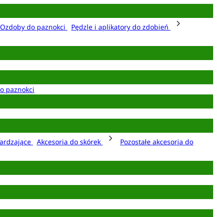
Ozdoby do paznokci
Pędzle i aplikatory do zdobień
o paznokci
ardzające
Akcesoria do skórek
Pozostałe akcesoria do