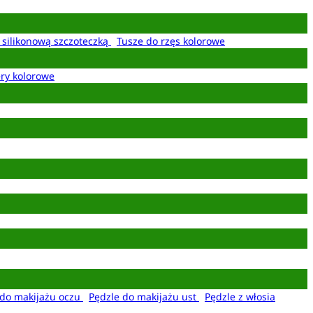
z silikonową szczoteczką
Tusze do rzęs kolorowe
ery kolorowe
 do makijażu oczu
Pędzle do makijażu ust
Pędzle z włosia