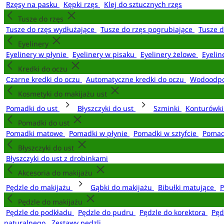
Rzęsy na pasku
Kępki rzęs
Klej do sztucznych rzęs
Tusze do rzęs
Tusze do rzęs wydłużające
Tusze do rzęs pogrubiające
Tusze 
Eyelinery
Eyelinery w płynie
Eyelinery w pisaku
Eyelinery żelowe
Eyelin
Kredki do oczu
Czarne kredki do oczu
Automatyczne kredki do oczu
Wodoodpo
Kosmetyki do makijażu ust
Pomadki do ust
Błyszczyki do ust
Szminki
Konturówki
Pomadki do ust
Pomadki matowe
Pomadki w płynie
Pomadki w sztyfcie
Pomad
Błyszczyki do ust
Błyszczyki do ust z drobinkami
Akcesoria do makijażu
Pędzle do makijażu
Gąbki do makijażu
Bibułki matujące
P
Pędzle do makijażu
Pędzle do podkładu
Pędzle do pudru
Pędzle do korektora
Pęd
naturalnego
Zestawy pędzli