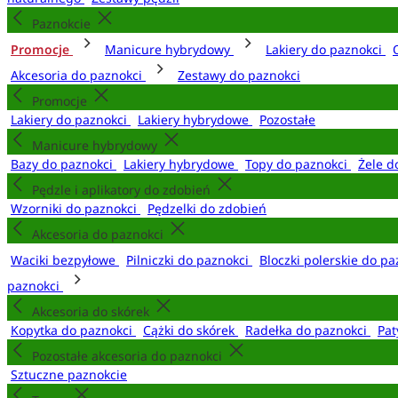
Paznokcie
Promocje
Manicure hybrydowy
Lakiery do paznokci
Akcesoria do paznokci
Zestawy do paznokci
Promocje
Lakiery do paznokci
Lakiery hybrydowe
Pozostałe
Manicure hybrydowy
Bazy do paznokci
Lakiery hybrydowe
Topy do paznokci
Żele d
Pędzle i aplikatory do zdobień
Wzorniki do paznokci
Pędzelki do zdobień
Akcesoria do paznokci
Waciki bezpyłowe
Pilniczki do paznokci
Bloczki polerskie do p
paznokci
Akcesoria do skórek
Kopytka do paznokci
Cążki do skórek
Radełka do paznokci
Pat
Pozostałe akcesoria do paznokci
Sztuczne paznokcie