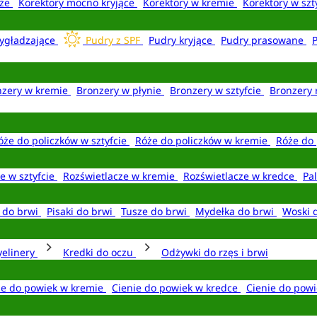
aże
Korektory mocno kryjące
Korektory w kremie
Korektory w szt
ygładzające
Pudry z SPF
Pudry kryjące
Pudry prasowane
nzery w kremie
Bronzery w płynie
Bronzery w sztyfcie
Bronzery 
óże do policzków w sztyfcie
Róże do policzków w kremie
Róże do 
e w sztyfcie
Rozświetlacze w kremie
Rozświetlacze w kredce
Pal
e do brwi
Pisaki do brwi
Tusze do brwi
Mydełka do brwi
Woski 
yelinery
Kredki do oczu
Odżywki do rzęs i brwi
ie do powiek w kremie
Cienie do powiek w kredce
Cienie do powi