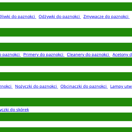
Oliwki do paznokci
Odżywki do paznokci
Zmywacze do paznokci
o paznokci
Primery do paznokci
Cleanery do paznokci
Acetony d
aznokci
Nożyczki do paznokci
Obcinaczki do paznokci
Lampy utw
yczki do skórek