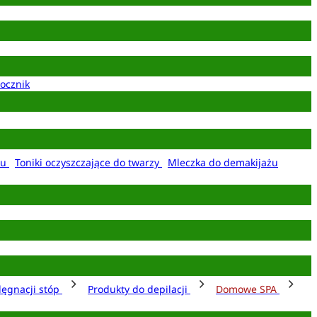
ocznik
żu
Toniki oczyszczające do twarzy
Mleczka do demakijażu
lęgnacji stóp
Produkty do depilacji
Domowe SPA