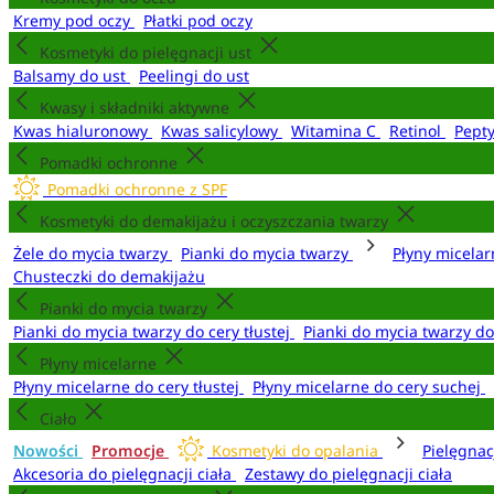
Kremy pod oczy
Płatki pod oczy
Kosmetyki do pielęgnacji ust
Balsamy do ust
Peelingi do ust
Kwasy i składniki aktywne
Kwas hialuronowy
Kwas salicylowy
Witamina C
Retinol
Pept
Pomadki ochronne
Pomadki ochronne z SPF
Kosmetyki do demakijażu i oczyszczania twarzy
Żele do mycia twarzy
Pianki do mycia twarzy
Płyny micela
Chusteczki do demakijażu
Pianki do mycia twarzy
Pianki do mycia twarzy do cery tłustej
Pianki do mycia twarzy d
Płyny micelarne
Płyny micelarne do cery tłustej
Płyny micelarne do cery suchej
Ciało
Nowości
Promocje
Kosmetyki do opalania
Pielęgnac
Akcesoria do pielęgnacji ciała
Zestawy do pielęgnacji ciała