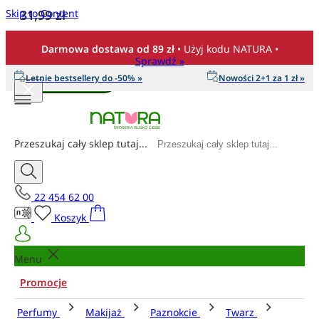
Skip to Content
31,99 zł
Ilość
Darmowa dostawa od 89 zł
• Użyj kodu NATURA •
Sprawdź »
Letnie bestsellery do -50% »
Nowości 2+1 za 1 zł »
Dodaj do koszyka
Przeszukaj cały sklep tutaj...
22 454 62 00
Koszyk
Menu
Promocje
Perfumy
Makijaż
Paznokcie
Twarz