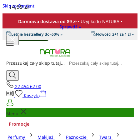
Skip to Content
14,99 zł
Ilość
Darmowa dostawa od 89 zł
• Użyj kodu NATURA •
Sprawdź »
Letnie bestsellery do -50% »
Nowości 2+1 za 1 zł »
Dodaj do koszyka
Przeszukaj cały sklep tutaj...
22 454 62 00
Koszyk
Menu
Promocje
Perfumy
Makijaż
Paznokcie
Twarz