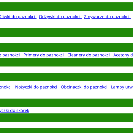
Oliwki do paznokci
Odżywki do paznokci
Zmywacze do paznokci
o paznokci
Primery do paznokci
Cleanery do paznokci
Acetony d
aznokci
Nożyczki do paznokci
Obcinaczki do paznokci
Lampy utw
yczki do skórek