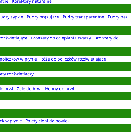
yfcie
Korektory naturalne
Pudry sypkie
Pudry brązujące
Pudry transparentne
Pudry bez
rozświetlające
Bronzery do ocieplania twarzy
Bronzery do
policzków w płynie
Róże do policzków rozświetlające
ety rozświetlaczy
do brwi
Żele do brwi
Henny do brwi
ek w płynie
Palety cieni do powiek