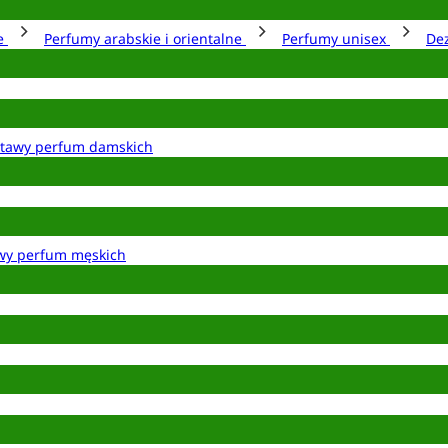
ie
Perfumy arabskie i orientalne
Perfumy unisex
De
tawy perfum damskich
wy perfum męskich