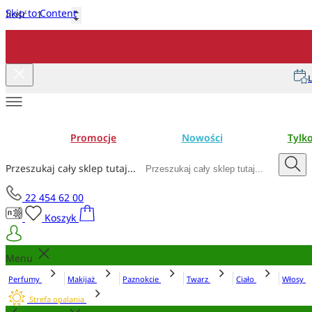
Skip to Content
Ilość
Dodaj do koszyka
L
Promocje
Nowości
Tylk
Przeszukaj cały sklep tutaj...
22 454 62 00
Koszyk
Menu
Perfumy
Makijaż
Paznokcie
Twarz
Ciało
Włosy
Strefa opalania