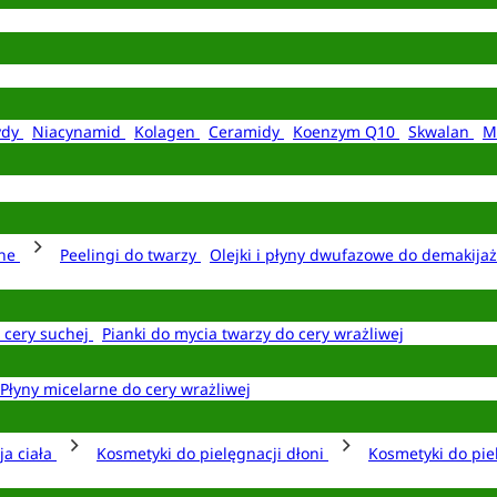
ydy
Niacynamid
Kolagen
Ceramidy
Koenzym Q10
Skwalan
M
rne
Peelingi do twarzy
Olejki i płyny dwufazowe do demakija
o cery suchej
Pianki do mycia twarzy do cery wrażliwej
Płyny micelarne do cery wrażliwej
ja ciała
Kosmetyki do pielęgnacji dłoni
Kosmetyki do pie