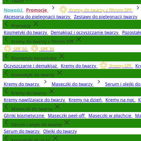
Twarz
Nowości
Promocje
Kremy do twarzy z filtrem SPF
Akcesoria do pielęgnacji twarzy
Zestawy do pielęgnacji twarzy
Promocje
Kosmetyki do twarzy
Demakijaż i oczyszczanie twarzy
Pozostał
Kremy do twarzy z filtrem SPF
SPF 50
SPF 30
Kosmetyki koreańskie
Oczyszczanie i demakijaż
Kremy do twarzy
Kremy SPF
Kr
Kosmetyki do twarzy
Kremy do twarzy
Maseczki do twarzy
Serum i olejki d
Kremy do twarzy
Kremy nawilżające do twarzy
Kremy na dzień
Kremy na noc
K
Maseczki do twarzy
Glinki kosmetyczne
Maseczki peel-off
Maseczki w płachcie
Ma
Serum i olejki do twarzy
Serum do twarzy
Olejki do twarzy
Kosmetyki do oczu