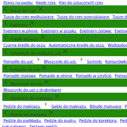
Rzęsy na pasku
Kępki rzęs
Klej do sztucznych rzęs
Tusze do rzęs
Tusze do rzęs wydłużające
Tusze do rzęs pogrubiające
Tusze 
Eyelinery
Eyelinery w płynie
Eyelinery w pisaku
Eyelinery żelowe
Eyelin
Kredki do oczu
Czarne kredki do oczu
Automatyczne kredki do oczu
Wodoodpo
Kosmetyki do makijażu ust
Pomadki do ust
Błyszczyki do ust
Szminki
Konturówki
Pomadki do ust
Pomadki matowe
Pomadki w płynie
Pomadki w sztyfcie
Pomad
Błyszczyki do ust
Błyszczyki do ust z drobinkami
Akcesoria do makijażu
Pędzle do makijażu
Gąbki do makijażu
Bibułki matujące
P
Pędzle do makijażu
Pędzle do podkładu
Pędzle do pudru
Pędzle do korektora
Pęd
naturalnego
Zestawy pędzli