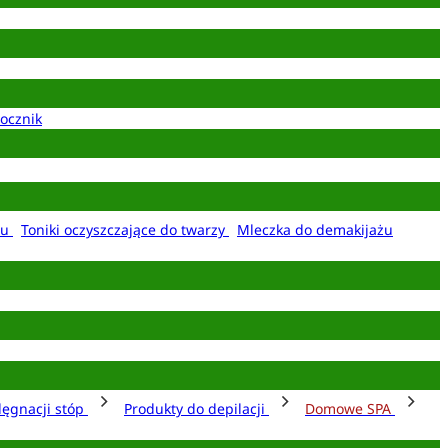
ocznik
żu
Toniki oczyszczające do twarzy
Mleczka do demakijażu
lęgnacji stóp
Produkty do depilacji
Domowe SPA