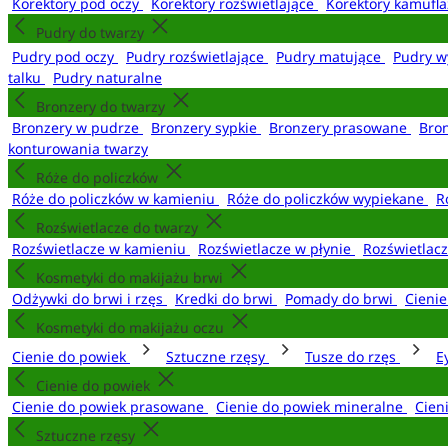
Korektory pod oczy
Korektory rozświetlające
Korektory kamufl
Pudry do twarzy
Pudry pod oczy
Pudry rozświetlające
Pudry matujące
Pudry w
talku
Pudry naturalne
Bronzery do twarzy
Bronzery w pudrze
Bronzery sypkie
Bronzery prasowane
Bro
konturowania twarzy
Róże do policzków
Róże do policzków w kamieniu
Róże do policzków wypiekane
R
Rozświetlacze do twarzy
Rozświetlacze w kamieniu
Rozświetlacze w płynie
Rozświetlacz
Kosmetyki do makijażu brwi
Odżywki do brwi i rzęs
Kredki do brwi
Pomady do brwi
Cieni
Kosmetyki do makijażu oczu
Cienie do powiek
Sztuczne rzęsy
Tusze do rzęs
E
Cienie do powiek
Cienie do powiek prasowane
Cienie do powiek mineralne
Cien
Sztuczne rzęsy