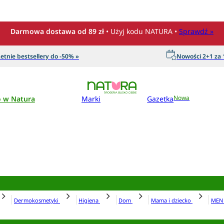
Darmowa dostawa od 89 zł
• Użyj kodu NATURA •
Sprawdź »
etnie bestsellery do -50% »
Nowości 2+1 za 1
o w Natura
Marki
Gazetka
Nowa
Dermokosmetyki
Higiena
Dom
Mama i dziecko
ME