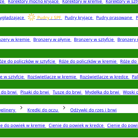
aże
Korektory mocno kryjące
Korektory w kremie
Korektory w szt
ygładzające
Pudry z SPF
Pudry kryjące
Pudry prasowane
nzery w kremie
Bronzery w płynie
Bronzery w sztyfcie
Bronzery 
óże do policzków w sztyfcie
Róże do policzków w kremie
Róże do 
e w sztyfcie
Rozświetlacze w kremie
Rozświetlacze w kredce
Pal
e do brwi
Pisaki do brwi
Tusze do brwi
Mydełka do brwi
Woski 
yelinery
Kredki do oczu
Odżywki do rzęs i brwi
ie do powiek w kremie
Cienie do powiek w kredce
Cienie do powi