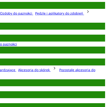
Ozdoby do paznokci
Pędzle i aplikatory do zdobień
o paznokci
ardzające
Akcesoria do skórek
Pozostałe akcesoria do