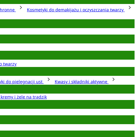
chronne
Kosmetyki do demakijażu i oczyszczania twarzy
o twarzy
ki do pielęgnacji ust
Kwasy i składniki aktywne
 kremy i żele na trądzik