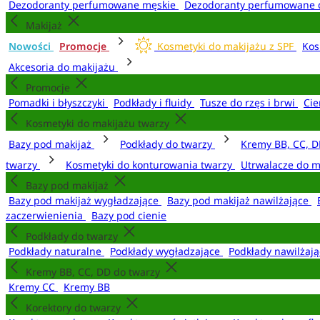
Dezodoranty perfumowane męskie
Dezodoranty perfumowane 
Makijaż
Nowości
Promocje
Kosmetyki do makijażu z SPF
Kos
Akcesoria do makijażu
Promocje
Pomadki i błyszczyki
Podkłady i fluidy
Tusze do rzęs i brwi
Cie
Kosmetyki do makijażu twarzy
Bazy pod makijaż
Podkłady do twarzy
Kremy BB, CC, D
twarzy
Kosmetyki do konturowania twarzy
Utrwalacze do m
Bazy pod makijaż
Bazy pod makijaż wygładzające
Bazy pod makijaż nawilżające
zaczerwienienia
Bazy pod cienie
Podkłady do twarzy
Podkłady naturalne
Podkłady wygładzające
Podkłady nawilżaj
Kremy BB, CC, DD do twarzy
Kremy CC
Kremy BB
Korektory do twarzy