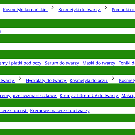
Kosmetyki koreańskie
Kosmetyki do twarzy
Pomadki o
e
emy i płatki pod oczy
Serum do twarzy
Maski do twarzy
Toniki d
o twarzy
Hydrolaty do twarzy
Kosmetyki do oczu
Kosmety
remy przeciwzmarszczkowe
Kremy z filtrem UV do twarzy
Maści,
seczki do ust
Kremowe maseczki do twarzy