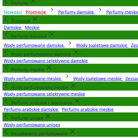
Perfumy
Nowości
Promocje
Perfumy damskie
Perfumy męsk
Promocje
Damskie
Męskie
Perfumy damskie
Wody perfumowane damskie
Wody toaletowe damskie
Zes
Wody perfumowane damskie
Wody perfumowane selektywne damskie
Perfumy męskie
Wody perfumowane męskie
Wody toaletowe męskie
Zesta
Wody perfumowane męskie
Wody perfumowane selektywne męskie
Perfumy arabskie i orientalne
Perfumy arabskie damskie
Perfumy arabskie męskie
Perfumy unisex
Wody perfumowane unisex
Dezodoranty perfumowane