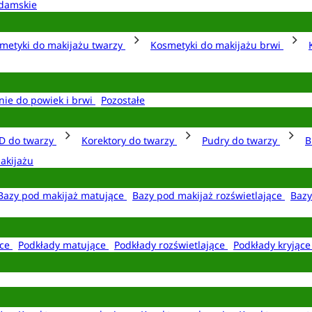
damskie
metyki do makijażu twarzy
Kosmetyki do makijażu brwi
nie do powiek i brwi
Pozostałe
D do twarzy
Korektory do twarzy
Pudry do twarzy
B
akijażu
Bazy pod makijaż matujące
Bazy pod makijaż rozświetlające
Bazy
ące
Podkłady matujące
Podkłady rozświetlające
Podkłady kryjąc