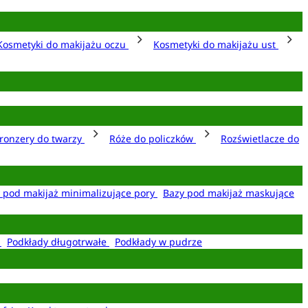
Kosmetyki do makijażu oczu
Kosmetyki do makijażu ust
ronzery do twarzy
Róże do policzków
Rozświetlacze do
 pod makijaż minimalizujące pory
Bazy pod makijaż maskujące
e
Podkłady długotrwałe
Podkłady w pudrze