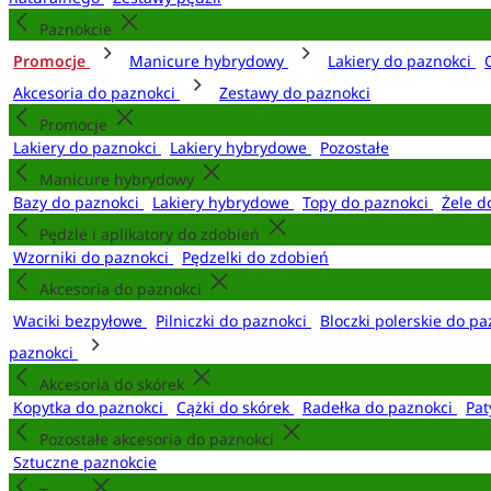
Paznokcie
Promocje
Manicure hybrydowy
Lakiery do paznokci
Akcesoria do paznokci
Zestawy do paznokci
Promocje
Lakiery do paznokci
Lakiery hybrydowe
Pozostałe
Manicure hybrydowy
Bazy do paznokci
Lakiery hybrydowe
Topy do paznokci
Żele d
Pędzle i aplikatory do zdobień
Wzorniki do paznokci
Pędzelki do zdobień
Akcesoria do paznokci
Waciki bezpyłowe
Pilniczki do paznokci
Bloczki polerskie do p
paznokci
Akcesoria do skórek
Kopytka do paznokci
Cążki do skórek
Radełka do paznokci
Pat
Pozostałe akcesoria do paznokci
Sztuczne paznokcie