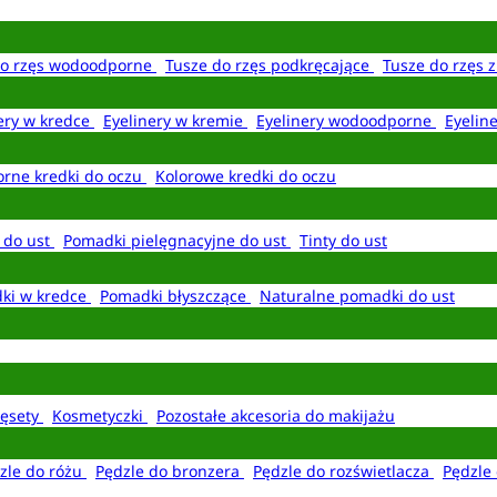
do rzęs wodoodporne
Tusze do rzęs podkręcające
Tusze do rzęs 
ery w kredce
Eyelinery w kremie
Eyelinery wodoodporne
Eyelin
rne kredki do oczu
Kolorowe kredki do oczu
 do ust
Pomadki pielęgnacyjne do ust
Tinty do ust
ki w kredce
Pomadki błyszczące
Naturalne pomadki do ust
ęsety
Kosmetyczki
Pozostałe akcesoria do makijażu
zle do różu
Pędzle do bronzera
Pędzle do rozświetlacza
Pędzle