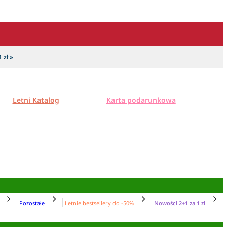
 zł »
Letni Katalog
Karta podarunkowa
N
Pozostałe
Letnie bestsellery do -50%
Nowości 2+1 za 1 zł