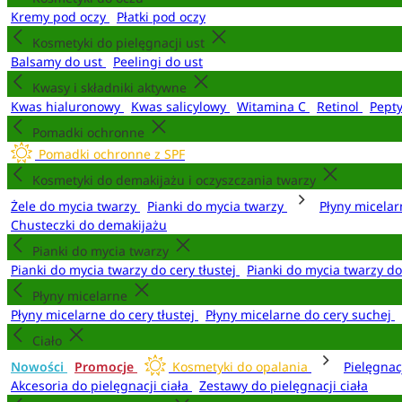
Kremy pod oczy
Płatki pod oczy
Kosmetyki do pielęgnacji ust
Balsamy do ust
Peelingi do ust
Kwasy i składniki aktywne
Kwas hialuronowy
Kwas salicylowy
Witamina C
Retinol
Pept
Pomadki ochronne
Pomadki ochronne z SPF
Kosmetyki do demakijażu i oczyszczania twarzy
Żele do mycia twarzy
Pianki do mycia twarzy
Płyny micela
Chusteczki do demakijażu
Pianki do mycia twarzy
Pianki do mycia twarzy do cery tłustej
Pianki do mycia twarzy d
Płyny micelarne
Płyny micelarne do cery tłustej
Płyny micelarne do cery suchej
Ciało
Nowości
Promocje
Kosmetyki do opalania
Pielęgnac
Akcesoria do pielęgnacji ciała
Zestawy do pielęgnacji ciała