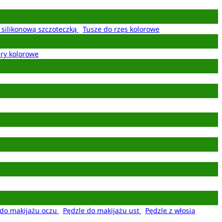
z silikonową szczoteczką
Tusze do rzęs kolorowe
ery kolorowe
 do makijażu oczu
Pędzle do makijażu ust
Pędzle z włosia