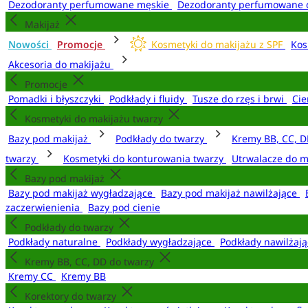
Dezodoranty perfumowane męskie
Dezodoranty perfumowane 
Makijaż
Nowości
Promocje
Kosmetyki do makijażu z SPF
Kos
Akcesoria do makijażu
Promocje
Pomadki i błyszczyki
Podkłady i fluidy
Tusze do rzęs i brwi
Cie
Kosmetyki do makijażu twarzy
Bazy pod makijaż
Podkłady do twarzy
Kremy BB, CC, D
twarzy
Kosmetyki do konturowania twarzy
Utrwalacze do m
Bazy pod makijaż
Bazy pod makijaż wygładzające
Bazy pod makijaż nawilżające
zaczerwienienia
Bazy pod cienie
Podkłady do twarzy
Podkłady naturalne
Podkłady wygładzające
Podkłady nawilżaj
Kremy BB, CC, DD do twarzy
Kremy CC
Kremy BB
Korektory do twarzy