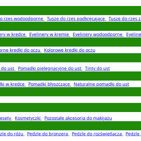
do rzęs wodoodporne
Tusze do rzęs podkręcające
Tusze do rzęs 
ery w kredce
Eyelinery w kremie
Eyelinery wodoodporne
Eyelin
rne kredki do oczu
Kolorowe kredki do oczu
 do ust
Pomadki pielęgnacyjne do ust
Tinty do ust
ki w kredce
Pomadki błyszczące
Naturalne pomadki do ust
ęsety
Kosmetyczki
Pozostałe akcesoria do makijażu
zle do różu
Pędzle do bronzera
Pędzle do rozświetlacza
Pędzle