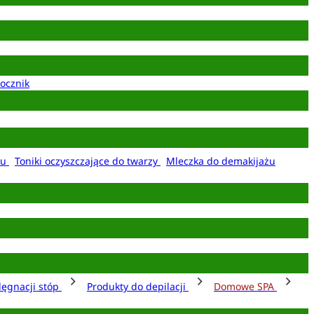
ocznik
żu
Toniki oczyszczające do twarzy
Mleczka do demakijażu
lęgnacji stóp
Produkty do depilacji
Domowe SPA