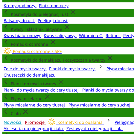
Kremy pod oczy
Płatki pod oczy
Kosmetyki do pielęgnacji ust
Balsamy do ust
Peelingi do ust
Kwasy i składniki aktywne
Kwas hialuronowy
Kwas salicylowy
Witamina C
Retinol
Pept
Pomadki ochronne
Pomadki ochronne z SPF
Kosmetyki do demakijażu i oczyszczania twarzy
Żele do mycia twarzy
Pianki do mycia twarzy
Płyny micela
Chusteczki do demakijażu
Pianki do mycia twarzy
Pianki do mycia twarzy do cery tłustej
Pianki do mycia twarzy d
Płyny micelarne
Płyny micelarne do cery tłustej
Płyny micelarne do cery suchej
Ciało
Nowości
Promocje
Kosmetyki do opalania
Pielęgnac
Akcesoria do pielęgnacji ciała
Zestawy do pielęgnacji ciała