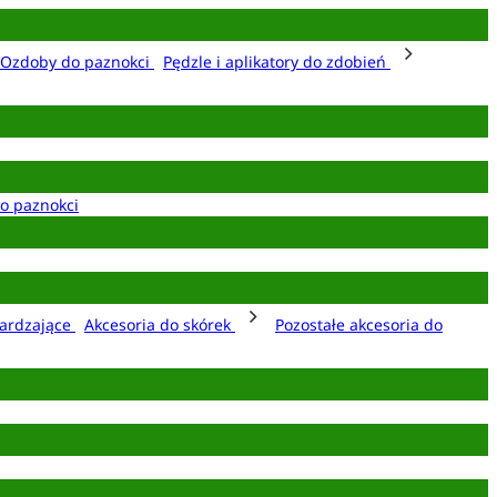
Ozdoby do paznokci
Pędzle i aplikatory do zdobień
o paznokci
ardzające
Akcesoria do skórek
Pozostałe akcesoria do