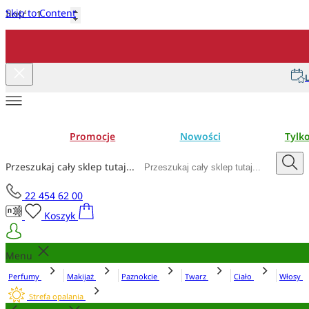
Skip to Content
Ilość
Dodaj do koszyka
L
Promocje
Nowości
Tylk
Przeszukaj cały sklep tutaj...
22 454 62 00
Koszyk
Menu
Perfumy
Makijaż
Paznokcie
Twarz
Ciało
Włosy
Strefa opalania