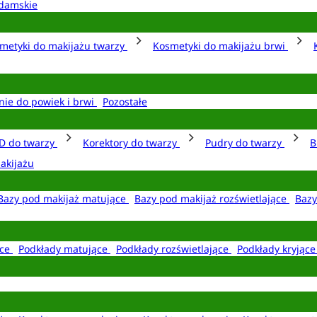
damskie
metyki do makijażu twarzy
Kosmetyki do makijażu brwi
nie do powiek i brwi
Pozostałe
D do twarzy
Korektory do twarzy
Pudry do twarzy
B
akijażu
Bazy pod makijaż matujące
Bazy pod makijaż rozświetlające
Bazy
ące
Podkłady matujące
Podkłady rozświetlające
Podkłady kryjąc