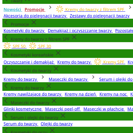
Twarz
Nowości
Promocje
Kremy do twarzy z filtrem SPF
Akcesoria do pielęgnacji twarzy
Zestawy do pielęgnacji twarzy
Promocje
Kosmetyki do twarzy
Demakijaż i oczyszczanie twarzy
Pozostał
Kremy do twarzy z filtrem SPF
SPF 50
SPF 30
Kosmetyki koreańskie
Oczyszczanie i demakijaż
Kremy do twarzy
Kremy SPF
Kr
Kosmetyki do twarzy
Kremy do twarzy
Maseczki do twarzy
Serum i olejki d
Kremy do twarzy
Kremy nawilżające do twarzy
Kremy na dzień
Kremy na noc
K
Maseczki do twarzy
Glinki kosmetyczne
Maseczki peel-off
Maseczki w płachcie
Ma
Serum i olejki do twarzy
Serum do twarzy
Olejki do twarzy
Kosmetyki do oczu