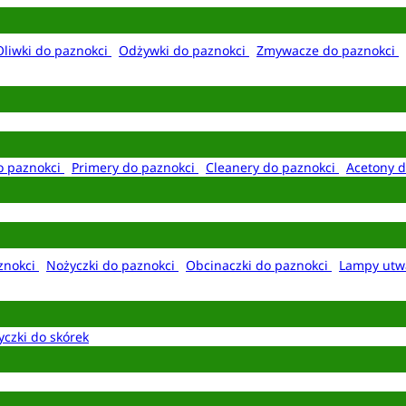
Oliwki do paznokci
Odżywki do paznokci
Zmywacze do paznokci
o paznokci
Primery do paznokci
Cleanery do paznokci
Acetony d
aznokci
Nożyczki do paznokci
Obcinaczki do paznokci
Lampy utw
yczki do skórek