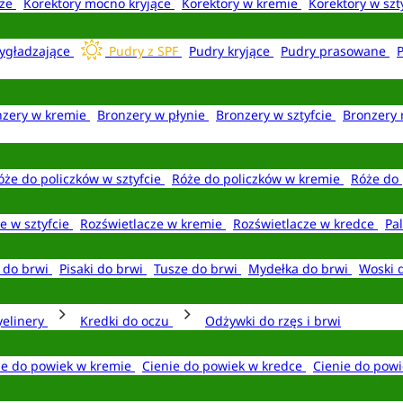
aże
Korektory mocno kryjące
Korektory w kremie
Korektory w szt
ygładzające
Pudry z SPF
Pudry kryjące
Pudry prasowane
nzery w kremie
Bronzery w płynie
Bronzery w sztyfcie
Bronzery 
óże do policzków w sztyfcie
Róże do policzków w kremie
Róże do 
e w sztyfcie
Rozświetlacze w kremie
Rozświetlacze w kredce
Pal
e do brwi
Pisaki do brwi
Tusze do brwi
Mydełka do brwi
Woski 
yelinery
Kredki do oczu
Odżywki do rzęs i brwi
ie do powiek w kremie
Cienie do powiek w kredce
Cienie do powi