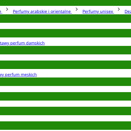
ie
Perfumy arabskie i orientalne
Perfumy unisex
De
tawy perfum damskich
wy perfum męskich