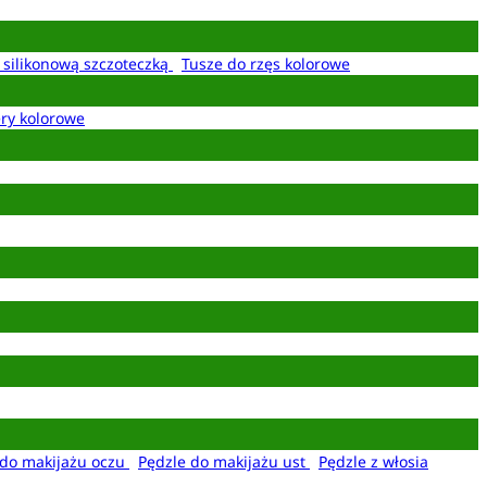
z silikonową szczoteczką
Tusze do rzęs kolorowe
ery kolorowe
 do makijażu oczu
Pędzle do makijażu ust
Pędzle z włosia