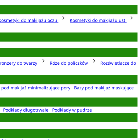
Kosmetyki do makijażu oczu
Kosmetyki do makijażu ust
ronzery do twarzy
Róże do policzków
Rozświetlacze do
 pod makijaż minimalizujące pory
Bazy pod makijaż maskujące
e
Podkłady długotrwałe
Podkłady w pudrze