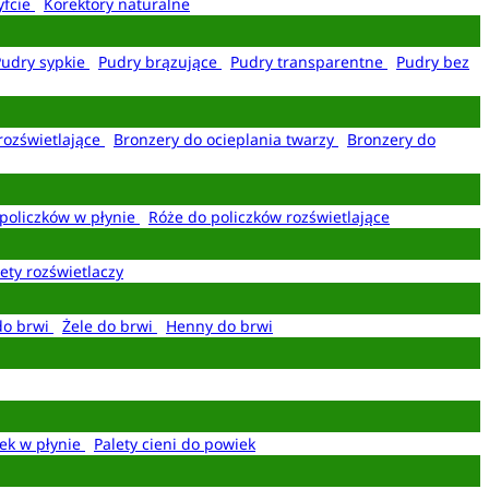
yfcie
Korektory naturalne
Pudry sypkie
Pudry brązujące
Pudry transparentne
Pudry bez
rozświetlające
Bronzery do ocieplania twarzy
Bronzery do
policzków w płynie
Róże do policzków rozświetlające
ety rozświetlaczy
do brwi
Żele do brwi
Henny do brwi
ek w płynie
Palety cieni do powiek