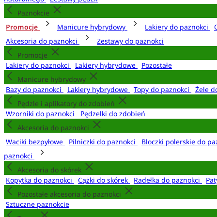
Paznokcie
Promocje
Manicure hybrydowy
Lakiery do paznokci
Akcesoria do paznokci
Zestawy do paznokci
Promocje
Lakiery do paznokci
Lakiery hybrydowe
Pozostałe
Manicure hybrydowy
Bazy do paznokci
Lakiery hybrydowe
Topy do paznokci
Żele d
Pędzle i aplikatory do zdobień
Wzorniki do paznokci
Pędzelki do zdobień
Akcesoria do paznokci
Waciki bezpyłowe
Pilniczki do paznokci
Bloczki polerskie do p
paznokci
Akcesoria do skórek
Kopytka do paznokci
Cążki do skórek
Radełka do paznokci
Pat
Pozostałe akcesoria do paznokci
Sztuczne paznokcie