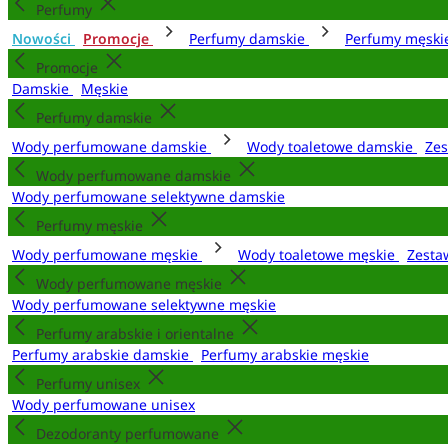
Perfumy
Nowości
Promocje
Perfumy damskie
Perfumy męsk
Promocje
Damskie
Męskie
Perfumy damskie
Wody perfumowane damskie
Wody toaletowe damskie
Zes
Wody perfumowane damskie
Wody perfumowane selektywne damskie
Perfumy męskie
Wody perfumowane męskie
Wody toaletowe męskie
Zesta
Wody perfumowane męskie
Wody perfumowane selektywne męskie
Perfumy arabskie i orientalne
Perfumy arabskie damskie
Perfumy arabskie męskie
Perfumy unisex
Wody perfumowane unisex
Dezodoranty perfumowane