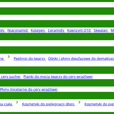
ydy
Niacynamid
Kolagen
Ceramidy
Koenzym Q10
Skwalan
M
rne
Peelingi do twarzy
Olejki i płyny dwufazowe do demakija
o cery suchej
Pianki do mycia twarzy do cery wrażliwej
Płyny micelarne do cery wrażliwej
ja ciała
Kosmetyki do pielęgnacji dłoni
Kosmetyki do pie