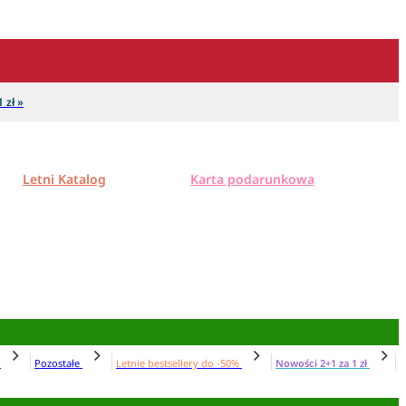
 zł »
Letni Katalog
Karta podarunkowa
N
Pozostałe
Letnie bestsellery do -50%
Nowości 2+1 za 1 zł