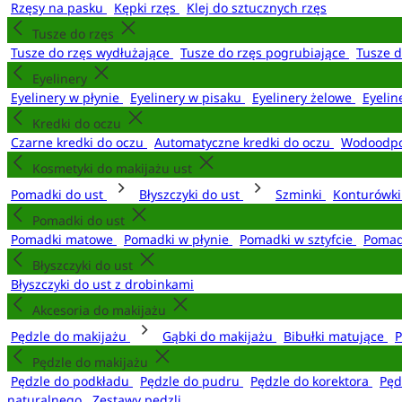
Rzęsy na pasku
Kępki rzęs
Klej do sztucznych rzęs
Tusze do rzęs
Tusze do rzęs wydłużające
Tusze do rzęs pogrubiające
Tusze 
Eyelinery
Eyelinery w płynie
Eyelinery w pisaku
Eyelinery żelowe
Eyelin
Kredki do oczu
Czarne kredki do oczu
Automatyczne kredki do oczu
Wodoodpo
Kosmetyki do makijażu ust
Pomadki do ust
Błyszczyki do ust
Szminki
Konturówki
Pomadki do ust
Pomadki matowe
Pomadki w płynie
Pomadki w sztyfcie
Pomad
Błyszczyki do ust
Błyszczyki do ust z drobinkami
Akcesoria do makijażu
Pędzle do makijażu
Gąbki do makijażu
Bibułki matujące
P
Pędzle do makijażu
Pędzle do podkładu
Pędzle do pudru
Pędzle do korektora
Pęd
naturalnego
Zestawy pędzli