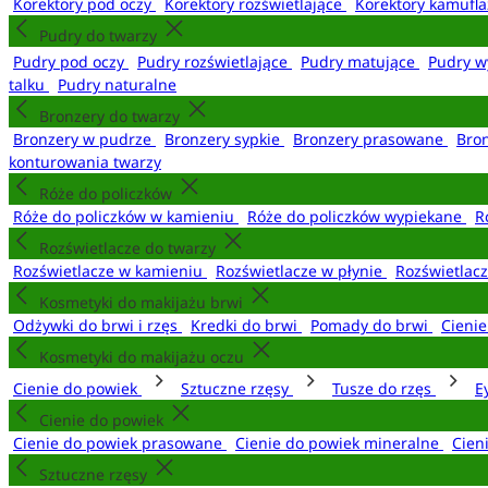
Korektory pod oczy
Korektory rozświetlające
Korektory kamufl
Pudry do twarzy
Pudry pod oczy
Pudry rozświetlające
Pudry matujące
Pudry w
talku
Pudry naturalne
Bronzery do twarzy
Bronzery w pudrze
Bronzery sypkie
Bronzery prasowane
Bro
konturowania twarzy
Róże do policzków
Róże do policzków w kamieniu
Róże do policzków wypiekane
R
Rozświetlacze do twarzy
Rozświetlacze w kamieniu
Rozświetlacze w płynie
Rozświetlacz
Kosmetyki do makijażu brwi
Odżywki do brwi i rzęs
Kredki do brwi
Pomady do brwi
Cieni
Kosmetyki do makijażu oczu
Cienie do powiek
Sztuczne rzęsy
Tusze do rzęs
E
Cienie do powiek
Cienie do powiek prasowane
Cienie do powiek mineralne
Cien
Sztuczne rzęsy