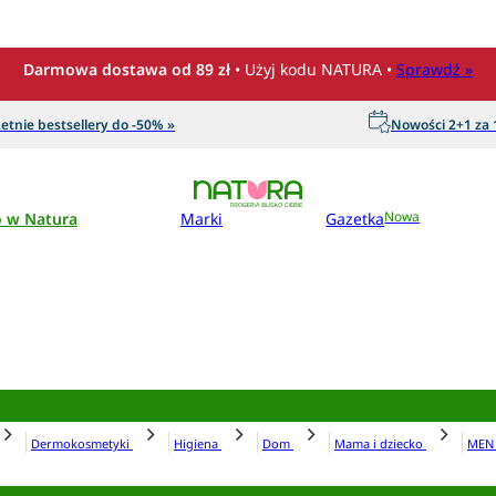
Darmowa dostawa od 89 zł
• Użyj kodu NATURA •
Sprawdź »
etnie bestsellery do -50% »
Nowości 2+1 za 1
o w Natura
Marki
Gazetka
Nowa
Dermokosmetyki
Higiena
Dom
Mama i dziecko
ME