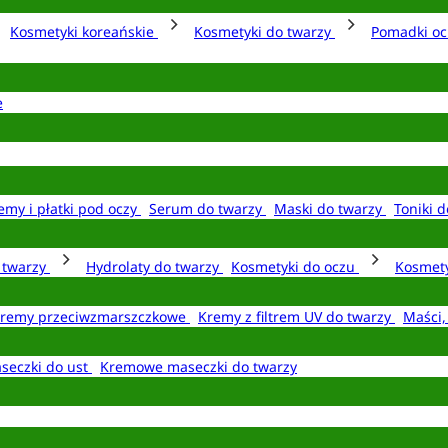
Kosmetyki koreańskie
Kosmetyki do twarzy
Pomadki o
e
emy i płatki pod oczy
Serum do twarzy
Maski do twarzy
Toniki d
o twarzy
Hydrolaty do twarzy
Kosmetyki do oczu
Kosmety
remy przeciwzmarszczkowe
Kremy z filtrem UV do twarzy
Maści,
seczki do ust
Kremowe maseczki do twarzy