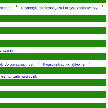
chronne
Kosmetyki do demakijażu i oczyszczania twarzy
o twarzy
ki do pielęgnacji ust
Kwasy i składniki aktywne
 kremy i żele na trądzik